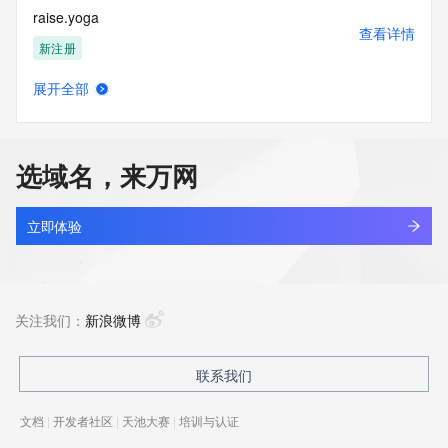
raise.yoga
查看详情
新注册
展开全部
gsbwsi.yoga
查看详情
新注册
选域名，来万网
akppcb.yoga
查看详情
新注册
立即体验
gumtiz.yoga
查看详情
新注册
关注我们：
新浪微博
ihqzdt.yoga
联系我们
查看详情
新注册
文档
|
开发者社区
|
天池大赛
|
培训与认证