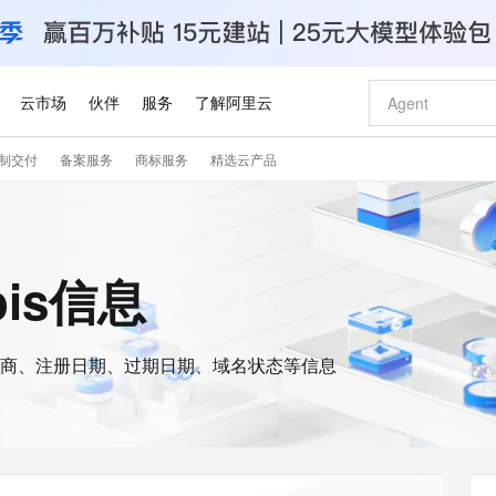
云市场
伙伴
服务
了解阿里云
制交付
备案服务
商标服务
精选云产品
AI 特惠
数据与 API
成为产品伙伴
企业增值服务
最佳实践
价格计算器
AI 场景体
基础软件
产品伙伴合
阿里云认证
市场活动
配置报价
大模型
自助选配和估算价格
步到位
智启 AI 普惠权益
产品生态集成认证中心
企业支持计划
云上春晚
域名与网站
Qwen Audio：打造专属 AI 语音助手
千问官方 MaaS 平台，为开发者和 Agent 而生，新用户赠送 1 亿 + tokens 额度
一句话生成原生
AI Coding
阿里云Maa
2026 阿里云
云服务器 E
为企业打
数据集
Windows
大模型认证
模型
NEW
NEW
格式还原
值低价云产品抢先购
至高享 1亿+免费 tokens，加速 Al 应用落地
提供智能易用的域名与建站服务
Qwen-Audio-3.0-Realtime 端到端实时语音角色扮演
输入一句话想法,
智能编程，一键
安全可靠、
ois信息
产品生态伙伴
专家技术服务
云上奥运之旅
弹性计算合作
阿里云中企出
手机三要素
宝塔 Linux
全部认证
价格优势
开源旗舰模型
即刻拥有 DeepSeek-V4-Pro
阿里云 OPC 创新助力计划
千问大模型
一键部署幻兽
AI 电商营销
对象存储 O
大模型
产品生态伙伴工作台
企业增值服务台
云栖战略参考
云存储合作计
云栖大会
身份实名认证
CentOS
训练营
推动算力普惠，释放技术红利
最高返9万
真正可用的 1M 上下文,一次完成代码全链路开发
快速构建应用程序和网站，即刻迈出上云第一步
轻松解锁专属 DeepSeek-V4-Pro
至高百万元 Token 补贴，加速一人公司成长
多元化、高性能、安全可靠的大模型服务
一键购买专属
从图文生成到
云上的中国
数据库合作计
活动全景
短信
Docker
图片和
商、注册日期、过期日期、域名状态等信息
自进化智能体
5 分钟轻松部署专属 QwenPaw
Token Plan 模型订阅计划
数字证书管理服务（原SSL证书）
高效搭建 AI
AI 广告创作
无影云电脑
企业成长
NEW
HOT
信息公告
看见新力量
云网络合作计
OCR 文字识别
JAVA
越聪明
证享300元代金券
全托管，含MySQL、PostgreSQL、SQL Server、MariaDB多引擎
Qwen3.8-Max 首发尝鲜，限时加量 10 倍，夜间低至2折
实现全站HTTPS，呈现可信的WEB访问
从聊天伙伴进化为能主动干活的本地数字员工
图文、视频一
随时随地安
Kimi-K3
HappyHors
NEW
魔搭 Mode
loud
服务实践
官网公告
Kimi 最新旗舰模型，长程编程与推理利器
让文字生成流
金融模力时刻
Salesforce O
版
发票查验
全能环境
Claude Code + GStack 打造工程团队
千问办公，限时限量积分加倍
Qoder
低代码高效构
AI 建站
短信服务
型
NEW
作计划
计划
创新中心
魔搭 ModelSc
健康状态
理服务
让AI从“聊天伙伴”进化为能干活的“数字员工”
安装技能 GStack，拥有专属 AI 工程团队
你的AI工作搭子，覆盖日常办公高频场景
面向真实软件的智能体编程平台
0 代码专业建
客户案例
天气预报查询
操作系统
Deepseek-v4-pro
HappyHors
态合作计划