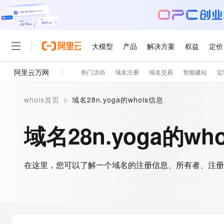
大模型
产品
解决方案
权益
定价
阿里云万网
热门活动
域名注册
域名交易
智能建站
定
大模型
产品
解决方案
权益
定价
云市场
伙伴
服务
了解阿里云
精选产品
精选解决方案
普惠上云
产品定价
精选商城
成为销售伙伴
售前咨询
为什么选择阿里云
千问AI平台
whois首页
>
域名28n.yoga的whois信息
了解云产品的定价详情
大模型服务平台百炼
睿译宝，AI翻译排版一
普惠上云 官方力荐
分销伙伴
在线服务
网站建设
什么是云计算
大
大模型服务与应用平台
上传文档即自动完成翻译和
云服务器38元/年起，超
域名28n.yoga的wh
咨询伙伴
多端小程序
技术领先
云上成本管理
售后服务
轻量应用服务器
GLM-5.2：长任务时代
官方推荐返现计划
大模型
精选产品
精选解决方案
Salesforce 国际版订阅
稳定可靠
管理和优化成本
推荐新用户得奖励，单订单
销售伙伴合作计划
自助服务
友盟天域
安全合规
人工智能与机器学习
AI
文本生成
在这里，您可以了解一个域名的注册信息、所有者、注册
云数据库 RDS
Hermes Agent，打造
云工开物
无影生态合作计划
在线服务
观测云
分析师报告
自主进化，持久记忆，越用
高校专属算力普惠，学生认
计算
互联网应用开发
Qwen3.8-Max
HOT
Salesforce On Alibaba C
工单服务
智能体时代全能旗舰模型
Tuya 物联网平台阿里云
研究报告与白皮书
人工智能平台 PAI
快速拥有专属 OpenClaw
大模
Consulting Partner 合
大数据
容器
免费试用
短信专区
一站式AI开发、训练和推
蓝凌 OA
Qwen3.7-Plus
AI 大模型销售与服务生
现代化应用