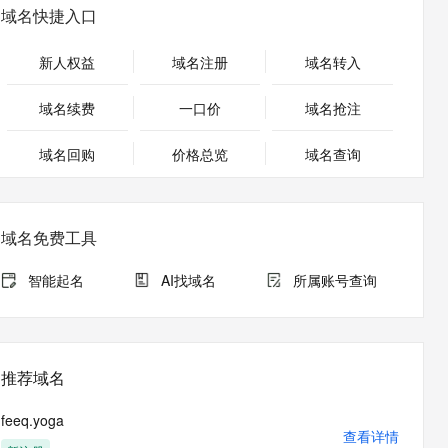
安全
畅自然，细节丰富
高表现力语音合成大模型，语音克隆听感自然
我要投诉
PolarDB
域名快捷入口
上云场景组合购
Milvus 弹性伸缩功能新增节
伴
漫剧创作，剧本、分镜、视频高效生成
100%兼容MySQL、PostgreSQL，兼容Oracle，支持集中和分布式
覆盖90%+业务场景，专享组合折扣价
点支持范围
2V
VPN
Fun-ASR
新人权益
域名注册
域名转入
文戏情感细腻自然，动作戏激烈拳拳到肉，实现更强表演能力
支持中英文自由切换，具备更强的噪声鲁棒性
ernetes 版 ACK
云聚AI 严选权益
AI 原生数据库服务发布
SSL 证书
，一键激活高效办公新体验
理容器应用的 K8s 服务
精选AI产品，从模型到应用全链提效
Agent 数据网关
域名续费
一口价
域名抢注
堡垒机
AI 用量加速计划
云原生数据库 PolarDB
应用
域名回购
价格总览
防火墙
域名查询
、识别商机，让客服更高效、服务更出色。
新老同享，达量后返
Agentic Database 发布
千问办公
主机安全
NEW
的智能体编程平台
一站式AI生产力平台
域名免费工具
AI 应用及服务市场
伶鹊
企业级人与Agent协作平台，接入和调度多个数字员工
智能客服平台，对话机器人、对话分析、智能外呼
智能起名
AI找域名
所属账号查询
AI 应用
大模型服务平台百炼 - 全妙
大模型
应用创作平台
多模态内容创作工具，已接入 DeepSeek
自然语言处理
推荐域名
数据标注
feeq.yoga
机器学习
查看详情