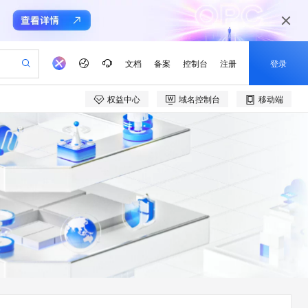
文档
备案
控制台
注册
登录
权益中心
域名控制台
移动端
验
作计划
器
AI 活动
专业服务
服务伙伴合作计划
开发者社区
加入我们
产品动态
服务平台百炼
阿里云 OPC 创新助力计划
一站式生成采购清单，支持单品或批量购买
可编辑精美 PPT 文稿
S产品伙伴计划（繁花）
峰会
CS
造的大模型服务与应用开发平台
Agency Agents：拥有专属领域专家
AI 生产力先锋
Al MaaS 服务伙伴赋能合作
域名
博文
Careers
至高可申请百万元
Qwen3.8-Max 模型上线
 轻松生成专业的 PPT
开启高性价比 AI 编程新体验
弹性可伸缩的云计算服务
先锋实践拓展 AI 生产力的边界
多领域专家智能体,一键组建 AI 虚拟交付团队
Token 补贴，五大权
计划
海大会
伙伴信用分合作计划
商标
问答
社会招聘
益加速 OPC 成功
帕鲁游戏服务器
SS
HappyHorse 打造一站式影视创作平台
飞天发布时刻
HOT
Open Search 向量检索版支
划
备案
电子书
校园招聘
联机服务器，轻松开启游戏
视频创作，一键激活电商全链路生产力
稳定、安全、高性价比、高性能的云存储服务
所见，即是所愿
持视频检索 Pipeline 功能
可视化编排打通从文字构思到成片全链路闭环
更多支持
划
公司注册
镜像站
视频生成
语音识别与合成
 智能体与工作流应用
漫剧工坊：一站式动画创作平台
AI 实训营
应用身份服务 (IDaaS)
合作伙伴培训与认证
划
上云迁移
站生成，高效打造优质广告素材
全接入的云上超级电脑
通过阿里云百炼高效搭建AI应用,助力高效开发
快速生产连贯的高质量长漫剧
从基础到进阶，Agent 创客手把手教你
OpenClaw 管理能力上线
e-1.1-T2V
Qwen3-TTS-Flash
lScope
我要反馈
查询合作伙伴
畅细腻的高质量视频
离线语音合成大模型，多语言方言自适应，低延迟高稳定
n Alibaba Cloud ISV 合作
代维服务
建企业门户网站
10 分钟搭建微信、支付宝小程序
MaxCompute MaxFrame 提
创新加速
ope
登录合作伙伴管理后台
我要建议
站，无忧落地极速上线
以可视化方式快速构建移动和 PC 门户网站
国内短信简单易用，安全可靠，秒级触达，全球覆盖200+国家和地区。
高效部署网站，快速应用到小程序
供自动弹性内存功能
e-1.1-I2V
Cosyvoice-V3-Flash