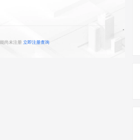
态智能体模型
旗舰 MoE 大模型，百万上下文与顶尖推理能力
图生视频，流
同享
万小智 AI 建站低至 15元/月
Qoder CN
AI 短剧/漫剧
云原生数据库 
快递物流查询
WordPress
成为服务伙
高校合作
点，立即开启云上创新
覆盖公网/内网、递归/权威、移动APP等全场景解析服务
送.CN域名，送备案服务码
基于千问大模型等，支持代码智能生成、研发智能问答
AI助力短剧
GLM-5.2
Wan2.7-T
Ubuntu
服务生态伙伴
视觉 Coding、空间感知、多模态思考等全面升级
1M上下文，专为长程任务能力而生
云工开物
企业应用
Works
Night Plan 支持 Qwen 3.8-Max
云原生大数据计算服务 MaxCompute
AI 办公
容器服务 Kub
NEW
Red Hat
30+ 款产品免费体验
Data Agent 驱动的一站式 Data+AI 开发治理平台
夜间 5 折，Qwen/Meoo/TokenPlan 客户专享
面向分析的企业级SaaS模式云数据仓库
AI智能应用
提供一站式管
科研合作
ERP
堂（旗舰版）
SUSE
能尚未注册
立即注册查询
智能客服
AI 应用构建
大模型原生
CRM
防护产品
2个月
自动承接线索
建站小程序
Qoder
大模型服务平台百炼-应用模版
OA 办公系统
HOT
NEW
面向真实软件
个人版上线、团队版降价；千问3.8-Max首发发尝鲜
丰富多元化的应用模版和解决方案
力提升
财税管理
模板建站
万有无界
大模型服务平台百炼-智能体
400电话
定制建站
的模型效果
灵活可视化地构建企业级 Agent
方案
广告营销
模板小程序
秒悟
人工智能平台 PAI
定制小程序
云端极速 AI 
新一代 AI 视频生成模型，深度适配广告营销等场景
AI Native 的算法工程平台，一站式完成建模、训练、推理服务部署
APP 开发
建站系统