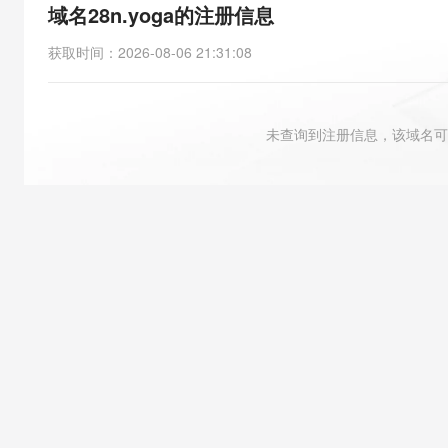
存储
天池大赛
能看、能想、能动手的多模
域名28n.yoga的注册信息
云解析DNS
解决方案免费试用 新老
电子合同
最高领取价值200元试用
安全
网络与CDN
AI 算法大赛
Qwen3-VL-Plus
获取时间
：
2026-08-06 21:31:08
畅捷通
大数据开发治理平台 Data
AI 产品 免费试用
网络
安全
云开发大赛
Tableau 订阅
1亿+ 大模型 tokens 和 
可观测
入门学习赛
中间件
AI空中课堂在线直播课
未查询到注册信息，该域名可
云防火墙
140+云产品 免费试用
大模型服务
上云与迁云
云原生的云上边界网络安全
产品新客免费试用，最长1
数据库
生态解决方案
千问AI平台-Token Plan
企业出海
大模型ACA认证体验
大数据计算
助力企业全员 AI 认知与能
行业生态解决方案
政企业务
媒体服务
千问AI平台-模型体验
开发者生态解决方案
在线体验全尺寸、多种模态
企业服务与云通信
AI 开发和 AI 应用解决
Happy 系列大模型
域名与网站
终端用户计算
Serverless
大模型解决方案
开发工具