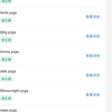
新注册
息提取
与 AI 智能体进行实时音视频通话
从文本、图片、视频中提取结构化的属性信息
构建支持视频理解的 AI 音视频实时通话应用
9mfs.yoga
查看详情
t.diy 一步搞定创意建站
构建大模型应用的安全防护体系
新注册
通过自然语言交互简化开发流程,全栈开发支持
通过阿里云安全产品对 AI 应用进行安全防护
6jhg.yoga
查看详情
新注册
0mms.yoga
查看详情
新注册
aide.yoga
查看详情
新注册
fkfmoonlight.yoga
查看详情
新注册
raise.yoga