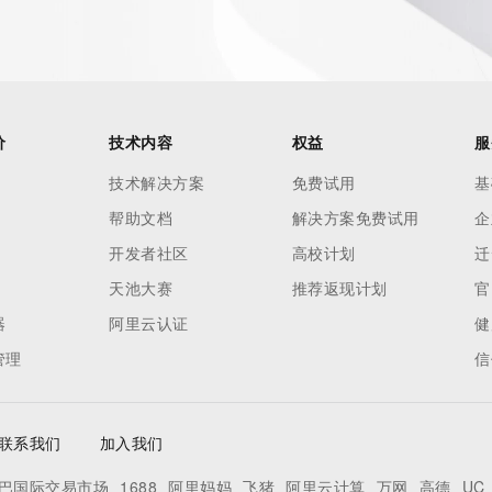
价
技术内容
权益
服
技术解决方案
免费试用
基
帮助文档
解决方案免费试用
企
开发者社区
高校计划
迁
天池大赛
推荐返现计划
官
器
阿里云认证
健
管理
信
联系我们
加入我们
巴国际交易市场
1688
阿里妈妈
飞猪
阿里云计算
万网
高德
UC