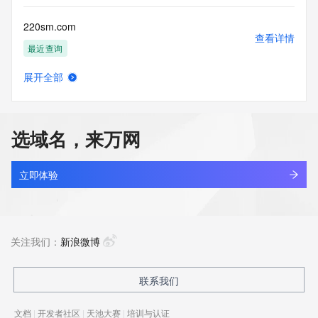
220sm.com
查看详情
最近查询
展开全部
kingsun.cn
查看详情
最近查询
选域名，来万网
apsci.cn
查看详情
最近查询
立即体验
bmwev.cn
查看详情
最近查询
关注我们：
新浪微博
hctou.com.cn
联系我们
查看详情
最近查询
文档
|
开发者社区
|
天池大赛
|
培训与认证