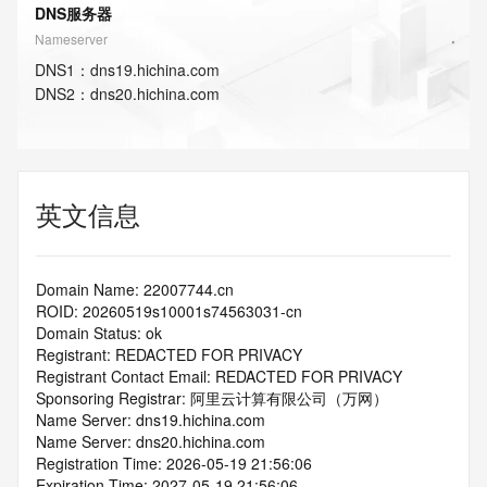
DNS服务器
Nameserver
DNS
1
：
dns19.hichina.com
DNS
2
：
dns20.hichina.com
英文信息
Domain Name: 22007744.cn
ROID: 20260519s10001s74563031-cn
Domain Status: ok
Registrant: REDACTED FOR PRIVACY
Registrant Contact Email: REDACTED FOR PRIVACY
Sponsoring Registrar: 阿里云计算有限公司（万网）
Name Server: dns19.hichina.com
Name Server: dns20.hichina.com
Registration Time: 2026-05-19 21:56:06
Expiration Time: 2027-05-19 21:56:06