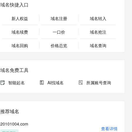
安全
畅自然，细节丰富
高表现力语音合成大模型，语音克隆听感自然
我要投诉
PolarDB
域名快捷入口
上云场景组合购
Milvus 弹性伸缩功能新增节
伴
漫剧创作，剧本、分镜、视频高效生成
100%兼容MySQL、PostgreSQL，兼容Oracle，支持集中和分布式
覆盖90%+业务场景，专享组合折扣价
点支持范围
2V
VPN
Fun-ASR
新人权益
域名注册
域名转入
文戏情感细腻自然，动作戏激烈拳拳到肉，实现更强表演能力
支持中英文自由切换，具备更强的噪声鲁棒性
ernetes 版 ACK
云聚AI 严选权益
AI 原生数据库服务发布
SSL 证书
，一键激活高效办公新体验
理容器应用的 K8s 服务
精选AI产品，从模型到应用全链提效
Agent 数据网关
域名续费
一口价
域名抢注
堡垒机
AI 用量加速计划
云原生数据库 PolarDB
应用
域名回购
价格总览
防火墙
域名查询
、识别商机，让客服更高效、服务更出色。
新老同享，达量后返
Agentic Database 发布
千问办公
主机安全
NEW
的智能体编程平台
一站式AI生产力平台
域名免费工具
AI 应用及服务市场
伶鹊
企业级人与Agent协作平台，接入和调度多个数字员工
智能客服平台，对话机器人、对话分析、智能外呼
智能起名
AI找域名
所属账号查询
AI 应用
大模型服务平台百炼 - 全妙
大模型
应用创作平台
多模态内容创作工具，已接入 DeepSeek
自然语言处理
推荐域名
数据标注
20101004.com
机器学习
查看详情