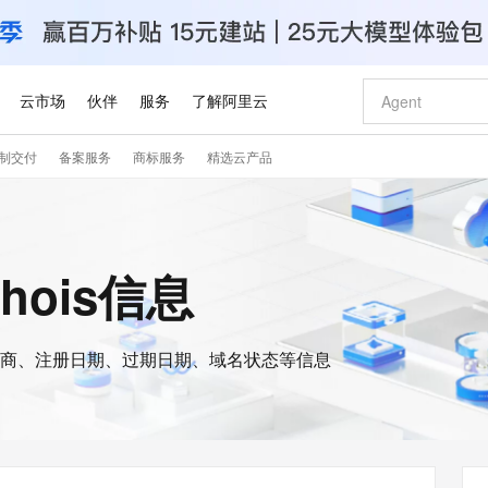
云市场
伙伴
服务
了解阿里云
制交付
备案服务
商标服务
精选云产品
AI 特惠
数据与 API
成为产品伙伴
企业增值服务
最佳实践
价格计算器
AI 场景体
基础软件
产品伙伴合
阿里云认证
市场活动
配置报价
大模型
自助选配和估算价格
新方式
睿译宝，AI翻译排版一步到位
智启 AI 普惠权益
产品生态集成认证中心
企业支持计划
云上春晚
域名与网站
千问官方 MaaS 平台，为开发者和 Agent 而生，新用户赠送 1 亿 + tokens 额度
Qwen Aud
AI Coding
阿里云Maa
2026 阿里云
云服务器 E
为企业打
数据集
Windows
大模型认证
模型
NEW
NEW
交付可用成果
值低价云产品抢先购
上传文档即自动完成翻译和格式还原
至高享 1亿+免费 tokens，加速 Al 应用落地
提供智能易用的域名与建站服务
智能编程，一键
安全可靠、
whois信息
产品生态伙伴
专家技术服务
云上奥运之旅
弹性计算合作
阿里云中企出
手机三要素
宝塔 Linux
全部认证
价格优势
有专属领域专家
GLM-5.2：长任务时代开源旗舰模型
阿里云 OPC 创新助力计划
千问大模型
即刻拥有 DeepS
AI 电商营销
对象存储 O
大模型
产品生态伙伴工作台
企业增值服务台
云栖战略参考
云存储合作计
云栖大会
身份实名认证
CentOS
训练营
推动算力普惠，释放技术红利
最高返9万
多领域专家智能体,一键组建 AI 虚拟交付团队
快速构建应用程序和网站，即刻迈出上云第一步
至高百万元 Token 补贴，加速一人公司成长
多元化、高性能、安全可靠的大模型服务
真正可用的 1M 上下文,一次完成代码全链路开发
轻松解锁专属 Dee
从图文生成到
云上的中国
数据库合作计
活动全景
短信
Docker
图片和
商、注册日期、过期日期、域名状态等信息
站式影视创作平台
Hermes Agent，打造自进化智能体
Token Plan 模型订阅计划
数字证书管理服务（原SSL证书）
5 分钟轻松部署
AI 广告创作
无影云电脑
企业成长
NEW
信息公告
看见新力量
云网络合作计
OCR 文字识别
JAVA
证享300元代金券
可视化编排打通从文字构思到成片全链路闭环
全托管，含MySQL、PostgreSQL、SQL Server、MariaDB多引擎
自主进化，持久记忆，越用越聪明
Qwen3.8-Max 首发尝鲜，限时加量 10 倍，夜间低至2折
实现全站HTTPS，呈现可信的WEB访问
图文、视频一
随时随地安
Kimi-K3
HappyHors
NEW
魔搭 Mode
loud
服务实践
官网公告
Kimi 最新旗舰模型，长程编程与推理利器
让文字生成流
金融模力时刻
Salesforce O
版
发票查验
全能环境
Claude Code + GStack 打造工程团队
千问办公，限时限量积分加倍
Qoder
低代码高效构
AI 建站
短信服务
型
NEW
作计划
计划
创新中心
魔搭 ModelSc
健康状态
理服务
让AI从“聊天伙伴”进化为能干活的“数字员工”
安装技能 GStack，拥有专属 AI 工程团队
你的AI工作搭子，覆盖日常办公高频场景
面向真实软件的智能体编程平台
0 代码专业建
客户案例
天气预报查询
操作系统
Deepseek-v4-pro
HappyHors
态合作计划