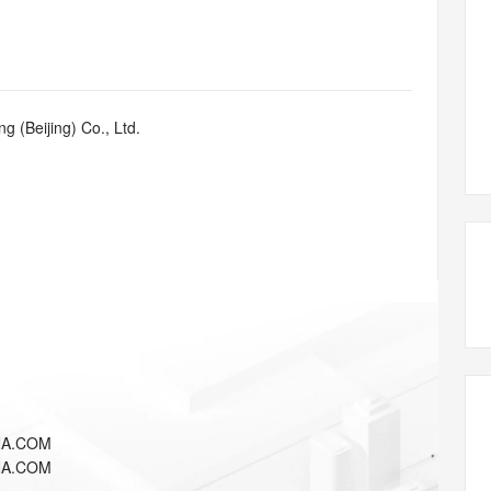
态智能体模型
旗舰 MoE 大模型，百万上下文与顶尖推理能力
图生视频，流
同享
万小智 AI 建站低至 15元/月
Qoder CN
AI 短剧/漫剧
云原生数据库 
快递物流查询
WordPress
成为服务伙
高校合作
点，立即开启云上创新
覆盖公网/内网、递归/权威、移动APP等全场景解析服务
送.CN域名，送备案服务码
基于千问大模型等，支持代码智能生成、研发智能问答
AI助力短剧
GLM-5.2
Wan2.7-T
Ubuntu
服务生态伙伴
视觉 Coding、空间感知、多模态思考等全面升级
1M上下文，专为长程任务能力而生
云工开物
企业应用
Works
Night Plan 支持 Qwen 3.8-Max
云原生大数据计算服务 MaxCompute
AI 办公
容器服务 Kub
NEW
Red Hat
30+ 款产品免费体验
Data Agent 驱动的一站式 Data+AI 开发治理平台
夜间 5 折，Qwen/Meoo/TokenPlan 客户专享
面向分析的企业级SaaS模式云数据仓库
AI智能应用
提供一站式管
科研合作
g (Beijing) Co., Ltd.
ERP
堂（旗舰版）
SUSE
智能客服
AI 应用构建
大模型原生
CRM
防护产品
2个月
自动承接线索
建站小程序
Qoder
大模型服务平台百炼-应用模版
OA 办公系统
HOT
NEW
面向真实软件
个人版上线、团队版降价；千问3.8-Max首发发尝鲜
丰富多元化的应用模版和解决方案
力提升
财税管理
模板建站
万有无界
大模型服务平台百炼-智能体
400电话
定制建站
的模型效果
灵活可视化地构建企业级 Agent
方案
广告营销
模板小程序
秒悟
人工智能平台 PAI
定制小程序
云端极速 AI 
新一代 AI 视频生成模型，深度适配广告营销等场景
AI Native 的算法工程平台，一站式完成建模、训练、推理服务部署
APP 开发
NA.COM
建站系统
NA.COM