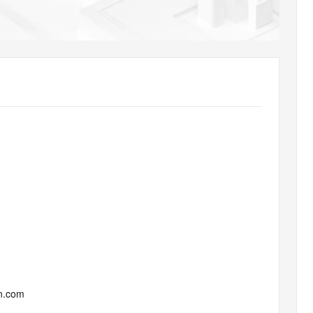
AI 应用
10分钟微调：让0.6B模型媲美235B模
多模态数据信
型
依托云原生高可用架构,实现Dify私有化部署
用1%尺寸在特定领域达到大模型90%以上效果
一个 AI 助手
超强辅助，Bol
即刻拥有 DeepSeek-R1 满血版
在企业官网、通讯软件中为客户提供 AI 客服
多种方案随心选，轻松解锁专属 DeepSeek
un.com