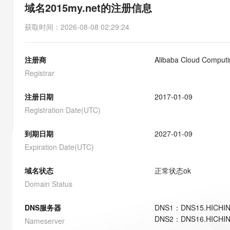
存储
天池大赛
能看、能想、能动手的多模
域名2015my.net的注册信息
云解析DNS
解决方案免费试用 新老
电子合同
最高领取价值200元试用
安全
网络与CDN
AI 算法大赛
Qwen3-VL-Plus
获取时间
：
2026-08-08 02:29:24
畅捷通
大数据开发治理平台 Data
AI 产品 免费试用
网络
安全
云开发大赛
Tableau 订阅
1亿+ 大模型 tokens 和 
注册商
Alibaba Cloud Computin
可观测
入门学习赛
中间件
AI空中课堂在线直播课
云防火墙
140+云产品 免费试用
Registrar
大模型服务
上云与迁云
云原生的云上边界网络安全
产品新客免费试用，最长1
数据库
生态解决方案
注册日期
2017-01-09
千问AI平台-Token Plan
企业出海
大模型ACA认证体验
大数据计算
Registration Date(UTC)
助力企业全员 AI 认知与能
行业生态解决方案
政企业务
媒体服务
千问AI平台-模型体验
到期日期
2027-01-09
开发者生态解决方案
在线体验全尺寸、多种模态
Expiration Date(UTC)
企业服务与云通信
AI 开发和 AI 应用解决
Happy 系列大模型
域名与网站
域名状态
正常状态
ok
Domain Status
终端用户计算
DNS服务器
DNS
1
：
DNS15.HICHI
Serverless
大模型解决方案
DNS
2
：
DNS16.HICHI
Nameserver
开发工具