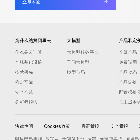
立即体验
database through the use of electronic processes that are hig
automated except as reasonably necessary to register domain
modify existing registrations; the Data in VeriSign Global Regist
Services' ("VeriSign") Whois database is provided by VeriSign f
information purposes only, and to assist persons in obtaining i
为什么选择阿里云
大模型
产品和定
about or related to a domain name registration record. VeriSig
什么是云计算
大模型服务平台
全部产品
guarantee its accuracy. By submitting a Whois query, you agre
全球基础设施
千问大模型
免费试用
by the following terms of use: You agree that you may use this
for lawful purposes and that under no circumstances will you u
技术领先
模型市场
产品动态
to: (1) allow, enable, or otherwise support the transmission of
稳定可靠
产品定价
unsolicited, commercial advertising or solicitations via e-mail, 
安全合规
配置报价
or facsimile; or (2) enable high volume, automated, electronic
分析师报告
云上成本
that apply to VeriSign (or its computer systems). The compilati
repackaging, dissemination or other use of this Data is express
prohibited without the prior written consent of VeriSign. You agr
法律声明
Cookies政策
廉正举报
安全举报
use electronic processes that are automated and high-volume 
query the Whois database except as reasonably necessary to r
阿里巴巴集团
淘宝网
千问AI平台
天猫
全球速卖通
阿里巴