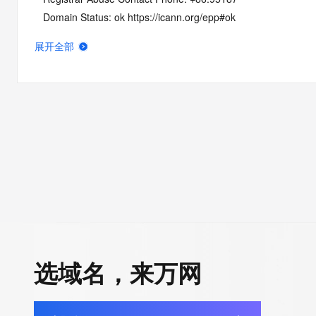
   Domain Status: ok https://icann.org/epp#ok
   Name Server: DNS15.HICHINA.COM
展开全部
   Name Server: DNS16.HICHINA.COM
   DNSSEC: unsigned
   URL of the ICANN Whois Inaccuracy Complaint Form: https:/
>>> Last update of whois database: 2026-06-05T10:10:33Z <
For more information on Whois status codes, please visit https:
NOTICE: The expiration date displayed in this record is the dat
registrar's sponsorship of the domain name registration in the re
currently set to expire. This date does not necessarily reflect th
date of the domain name registrant's agreement with the spon
registrar.  Users may consult the sponsoring registrar's Whois 
选域名，来万网
view the registrar's reported date of expiration for this registrat
TERMS OF USE: You are not authorized to access or query ou