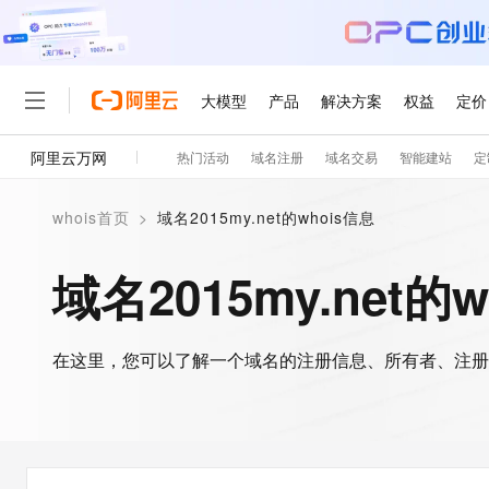
大模型
产品
解决方案
权益
定价
阿里云万网
热门活动
域名注册
域名交易
智能建站
定
大模型
产品
解决方案
权益
定价
云市场
伙伴
服务
了解阿里云
精选产品
精选解决方案
普惠上云
产品定价
精选商城
成为销售伙伴
售前咨询
为什么选择阿里云
千问AI平台
whois首页
>
域名2015my.net的whois信息
了解云产品的定价详情
大模型服务平台百炼
千问办公，解锁你的工作
普惠上云 官方力荐
分销伙伴
在线服务
网站建设
什么是云计算
大
大模型服务与应用平台
企业级Agent产品，直接
云服务器38元/年起，超
域名2015my.net的
咨询伙伴
多端小程序
技术领先
云上成本管理
售后服务
轻量应用服务器
Agency Agents：拥
官方推荐返现计划
大模型
精选产品
精选解决方案
Salesforce 国际版订阅
稳定可靠
管理和优化成本
推荐新用户得奖励，单订单
销售伙伴合作计划
自助服务
友盟天域
安全合规
人工智能与机器学习
AI
文本生成
在这里，您可以了解一个域名的注册信息、所有者、注册
云数据库 RDS
HappyHorse 打造一
云工开物
无影生态合作计划
在线服务
观测云
分析师报告
高校专属算力普惠，学生认
计算
互联网应用开发
Qwen3.8-Max
HOT
Salesforce On Alibaba C
工单服务
智能体时代全能旗舰模型
Tuya 物联网平台阿里云
研究报告与白皮书
人工智能平台 PAI
快速拥有专属 OpenClaw
大模
Consulting Partner 合
大数据
容器
免费试用
短信专区
一站式AI开发、训练和推
蓝凌 OA
Qwen3.7-Plus
AI 大模型销售与服务生
现代化应用