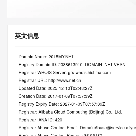
快速部署 Dify，高效搭建 
迁移与运维管理
10 分钟在聊天系统中增加
专有云
英文信息
   Domain Name: 2015MY.NET
   Registry Domain ID: 2088613910_DOMAIN_NET-VRSN
   Registrar WHOIS Server: grs-whois.hichina.com
   Registrar URL: http://www.net.cn
   Updated Date: 2025-12-10T02:48:27Z
   Creation Date: 2017-01-09T07:57:39Z
   Registry Expiry Date: 2027-01-09T07:57:39Z
   Registrar: Alibaba Cloud Computing (Beijing) Co., Ltd.
   Registrar IANA ID: 420
   Registrar Abuse Contact Email: DomainAbuse@service.aliy
   Registrar Abuse Contact Phone: +86.95187