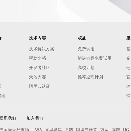
h-volume and
 names or
ry
or
nformation
价
技术内容
权益
服
n does not
技术解决方案
免费试用
基
e to abide
帮助文档
解决方案免费试用
企
 Data only
se this Data
开发者社区
高校计划
迁
 mass
天池大赛
推荐返现计划
官
telephone,
器
阿里云认证
健
 processes
管理
信
on,
ly
ee not to
联系我们
加入我们
to access or
egister
巴国际交易市场
1688
阿里妈妈
飞猪
阿里云计算
万网
高德
UC