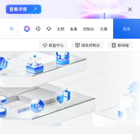
文档
备案
控制台
注册
登录
权益中心
域名控制台
移动端
验
作计划
器
AI 活动
专业服务
服务伙伴合作计划
开发者社区
加入我们
产品动态
服务平台百炼
阿里云 OPC 创新助力计划
一站式生成采购清单，支持单品或批量购买
io：打造专属 AI 语音助手
S产品伙伴计划（繁花）
峰会
CS
造的大模型服务与应用开发平台
一句话生成原生可编辑精美 PPT 文稿
AI 生产力先锋
Al MaaS 服务伙伴赋能合作
域名
博文
Careers
至高可申请百万元
Qwen3.8-Max 模型上线
开启高性价比 AI 编程新体验
弹性可伸缩的云计算服务
Qwen-Audio-3.0-Realtime 端到端实时语音角色扮演
输入一句话想法, 轻松生成专业的 PPT
先锋实践拓展 AI 生产力的边界
Token 补贴，五大权
计划
海大会
伙伴信用分合作计划
商标
问答
社会招聘
益加速 OPC 成功
eek-V4-Pro
SS
一键部署幻兽帕鲁游戏服务器
飞天发布时刻
HOT
Open Search 向量检索版支
划
备案
电子书
校园招聘
pSeek-V4-Pro
视频创作，一键激活电商全链路生产力
稳定、安全、高性价比、高性能的云存储服务
一键购买专属联机服务器，轻松开启游戏
所见，即是所愿
持视频检索 Pipeline 功能
更多支持
划
公司注册
镜像站
视频生成
语音识别与合成
专属 QwenPaw
漫剧工坊：一站式动画创作平台
AI 实训营
HOT
应用身份服务 (IDaaS)
合作伙伴培训与认证
划
上云迁移
站生成，高效打造优质广告素材
全接入的云上超级电脑
从聊天伙伴进化为能主动干活的本地数字员工
快速生产连贯的高质量长漫剧
从基础到进阶，Agent 创客手把手教你
OpenClaw 管理能力上线
e-1.1-T2V
Qwen3-TTS-Flash
lScope
我要反馈
查询合作伙伴
畅细腻的高质量视频
离线语音合成大模型，多语言方言自适应，低延迟高稳定
n Alibaba Cloud ISV 合作
代维服务
建企业门户网站
10 分钟搭建微信、支付宝小程序
MaxCompute MaxFrame 提
创新加速
ope
登录合作伙伴管理后台
我要建议
站，无忧落地极速上线
以可视化方式快速构建移动和 PC 门户网站
国内短信简单易用，安全可靠，秒级触达，全球覆盖200+国家和地区。
高效部署网站，快速应用到小程序
供自动弹性内存功能
e-1.1-I2V
Cosyvoice-V3-Flash