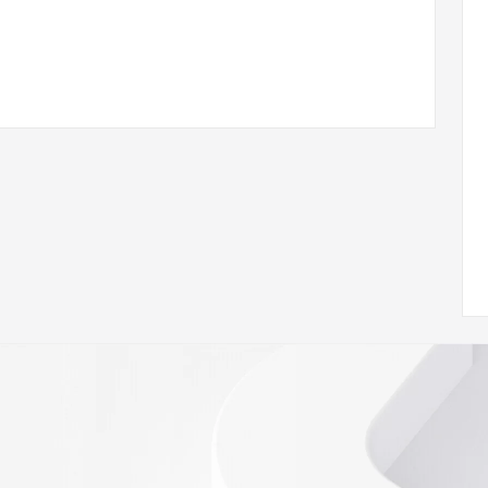
/www.icann.org/wicf/
<<
//icann.org/epp
e the
gistry is
e expiration
soring
database to
ion.
r Whois