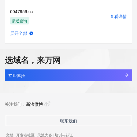
0047959.cc
查看详情
最近查询
展开全部
kingsun.cn
查看详情
最近查询
选域名，来万网
ahsnli.cn
查看详情
最近查询
立即体验
apsci.cn
查看详情
最近查询
关注我们：
新浪微博
hctou.com.cn
联系我们
查看详情
最近查询
文档
|
开发者社区
|
天池大赛
|
培训与认证