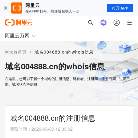
打开 APP
阿里云万网
>
whois首页
域名004888.cn的whois信息
域名004888.cn的whois信息
在这里，您可以了解一个域名的注册信息、所有者、注册商、注册日期、过期日
期、域名状态等信息
域名004888.cn的注册信息
获取时间
：
2026-08-09 12:03:02