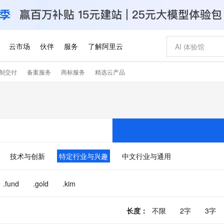
云市场
伙伴
服务
了解阿里云
制交付
备案服务
商标服务
精选云产品
AI 特惠
数据与 API
成为产品伙伴
企业增值服务
最佳实践
价格计算器
AI 场景体
基础软件
产品伙伴合
阿里云认证
市场活动
配置报价
大模型
自助选配和估算价格
新方式
睿译宝，AI翻译排版一步到位
智启 AI 普惠权益
产品生态集成认证中心
企业支持计划
云上春晚
域名与网站
千问官方 MaaS 平台，为开发者和 Agent 而生，新用户赠送 1 亿 + tokens 额度
Qwen Aud
AI Coding
阿里云Maa
2026 阿里云
云服务器 E
为企业打
数据集
Windows
大模型认证
模型
NEW
NEW
交付可用成果
值低价云产品抢先购
上传文档即自动完成翻译和格式还原
至高享 1亿+免费 tokens，加速 Al 应用落地
提供智能易用的域名与建站服务
智能编程，一键
安全可靠、
产品生态伙伴
专家技术服务
云上奥运之旅
弹性计算合作
阿里云中企出
手机三要素
宝塔 Linux
全部认证
价格优势
有专属领域专家
GLM-5.2：长任务时代开源旗舰模型
阿里云 OPC 创新助力计划
千问大模型
即刻拥有 DeepS
AI 电商营销
对象存储 O
大模型
产品生态伙伴工作台
企业增值服务台
云栖战略参考
云存储合作计
云栖大会
身份实名认证
CentOS
训练营
推动算力普惠，释放技术红利
最高返9万
多领域专家智能体,一键组建 AI 虚拟交付团队
快速构建应用程序和网站，即刻迈出上云第一步
至高百万元 Token 补贴，加速一人公司成长
多元化、高性能、安全可靠的大模型服务
真正可用的 1M 上下文,一次完成代码全链路开发
轻松解锁专属 Dee
从图文生成到
技术与创新
特定行业与兴趣
中文行业与通用
云上的中国
数据库合作计
活动全景
短信
Docker
图片和
站式影视创作平台
Hermes Agent，打造自进化智能体
Token Plan 模型订阅计划
数字证书管理服务（原SSL证书）
5 分钟轻松部署
AI 广告创作
无影云电脑
企业成长
NEW
信息公告
看见新力量
云网络合作计
OCR 文字识别
JAVA
证享300元代金券
可视化编排打通从文字构思到成片全链路闭环
全托管，含MySQL、PostgreSQL、SQL Server、MariaDB多引擎
自主进化，持久记忆，越用越聪明
Qwen3.8-Max 首发尝鲜，限时加量 10 倍，夜间低至2折
实现全站HTTPS，呈现可信的WEB访问
图文、视频一
随时随地安
.fund
.gold
.kim
Kimi-K3
HappyHors
NEW
魔搭 Mode
loud
服务实践
官网公告
Kimi 最新旗舰模型，长程编程与推理利器
让文字生成流
金融模力时刻
Salesforce O
版
发票查验
全能环境
Claude Code + GStack 打造工程团队
千问办公，限时限量积分加倍
Qoder
低代码高效构
AI 建站
短信服务
型
NEW
作计划
计划
创新中心
魔搭 ModelSc
长度
：
不限
2字
3字
健康状态
理服务
让AI从“聊天伙伴”进化为能干活的“数字员工”
安装技能 GStack，拥有专属 AI 工程团队
你的AI工作搭子，覆盖日常办公高频场景
面向真实软件的智能体编程平台
0 代码专业建
客户案例
天气预报查询
操作系统
Deepseek-v4-pro
HappyHors
态合作计划