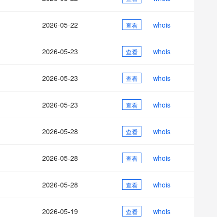
AI 应用
10分钟微调：让0.6B模型媲美235B模
多模态数据信
型
依托云原生高可用架构,实现Dify私有化部署
2026-05-22
whois
用1%尺寸在特定领域达到大模型90%以上效果
查看
一个 AI 助手
超强辅助，Bol
即刻拥有 DeepSeek-R1 满血版
在企业官网、通讯软件中为客户提供 AI 客服
2026-05-23
whois
查看
多种方案随心选，轻松解锁专属 DeepSeek
2026-05-23
whois
查看
2026-05-23
whois
查看
2026-05-28
whois
查看
2026-05-28
whois
查看
2026-05-28
whois
查看
2026-05-19
whois
查看