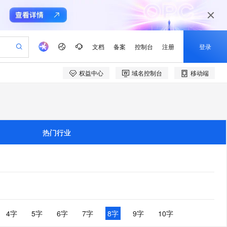
文档
备案
控制台
注册
登录
权益中心
域名控制台
移动端
验
作计划
器
AI 活动
专业服务
服务伙伴合作计划
开发者社区
加入我们
产品动态
服务平台百炼
阿里云 OPC 创新助力计划
一站式生成采购清单，支持单品或批量购买
io：打造专属 AI 语音助手
S产品伙伴计划（繁花）
峰会
CS
造的大模型服务与应用开发平台
一句话生成原生可编辑精美 PPT 文稿
AI 生产力先锋
Al MaaS 服务伙伴赋能合作
域名
博文
Careers
至高可申请百万元
Qwen3.8-Max 模型上线
开启高性价比 AI 编程新体验
弹性可伸缩的云计算服务
Qwen-Audio-3.0-Realtime 端到端实时语音角色扮演
输入一句话想法, 轻松生成专业的 PPT
先锋实践拓展 AI 生产力的边界
Token 补贴，五大权
计划
海大会
伙伴信用分合作计划
商标
问答
社会招聘
热门行业
益加速 OPC 成功
eek-V4-Pro
SS
一键部署幻兽帕鲁游戏服务器
飞天发布时刻
HOT
Open Search 向量检索版支
划
备案
电子书
校园招聘
pSeek-V4-Pro
视频创作，一键激活电商全链路生产力
稳定、安全、高性价比、高性能的云存储服务
一键购买专属联机服务器，轻松开启游戏
所见，即是所愿
持视频检索 Pipeline 功能
更多支持
划
公司注册
镜像站
视频生成
语音识别与合成
专属 QwenPaw
漫剧工坊：一站式动画创作平台
AI 实训营
HOT
应用身份服务 (IDaaS)
合作伙伴培训与认证
划
上云迁移
站生成，高效打造优质广告素材
全接入的云上超级电脑
从聊天伙伴进化为能主动干活的本地数字员工
快速生产连贯的高质量长漫剧
从基础到进阶，Agent 创客手把手教你
OpenClaw 管理能力上线
e-1.1-T2V
Qwen3-TTS-Flash
lScope
我要反馈
查询合作伙伴
畅细腻的高质量视频
离线语音合成大模型，多语言方言自适应，低延迟高稳定
n Alibaba Cloud ISV 合作
代维服务
建企业门户网站
10 分钟搭建微信、支付宝小程序
MaxCompute MaxFrame 提
创新加速
ope
登录合作伙伴管理后台
4字
5字
6字
7字
8字
9字
10字
我要建议
站，无忧落地极速上线
以可视化方式快速构建移动和 PC 门户网站
国内短信简单易用，安全可靠，秒级触达，全球覆盖200+国家和地区。
高效部署网站，快速应用到小程序
供自动弹性内存功能
e-1.1-I2V
Cosyvoice-V3-Flash