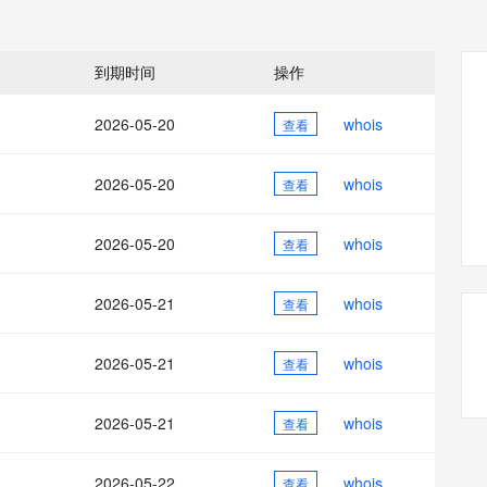
态智能体模型
旗舰 MoE 大模型，百万上下文与顶尖推理能力
图生视频，流
同享
万小智 AI 建站低至 15元/月
Qoder CN
AI 短剧/漫剧
云原生数据库 
快递物流查询
WordPress
成为服务伙
高校合作
点，立即开启云上创新
覆盖公网/内网、递归/权威、移动APP等全场景解析服务
送.CN域名，送备案服务码
基于千问大模型等，支持代码智能生成、研发智能问答
AI助力短剧
GLM-5.2
Wan2.7-T
Ubuntu
服务生态伙伴
到期时间
操作
视觉 Coding、空间感知、多模态思考等全面升级
1M上下文，专为长程任务能力而生
云工开物
企业应用
Works
Night Plan 支持 Qwen 3.8-Max
云原生大数据计算服务 MaxCompute
AI 办公
容器服务 Kub
NEW
Red Hat
30+ 款产品免费体验
Data Agent 驱动的一站式 Data+AI 开发治理平台
夜间 5 折，Qwen/Meoo/TokenPlan 客户专享
面向分析的企业级SaaS模式云数据仓库
AI智能应用
提供一站式管
科研合作
2026-05-20
whois
查看
ERP
堂（旗舰版）
SUSE
智能客服
AI 应用构建
大模型原生
CRM
防护产品
2个月
自动承接线索
2026-05-20
whois
查看
建站小程序
Qoder
大模型服务平台百炼-应用模版
OA 办公系统
HOT
NEW
面向真实软件
个人版上线、团队版降价；千问3.8-Max首发发尝鲜
丰富多元化的应用模版和解决方案
力提升
2026-05-20
whois
财税管理
查看
模板建站
万有无界
大模型服务平台百炼-智能体
400电话
定制建站
的模型效果
灵活可视化地构建企业级 Agent
2026-05-21
whois
查看
方案
广告营销
模板小程序
秒悟
人工智能平台 PAI
2026-05-21
whois
定制小程序
查看
云端极速 AI 
新一代 AI 视频生成模型，深度适配广告营销等场景
AI Native 的算法工程平台，一站式完成建模、训练、推理服务部署
APP 开发
2026-05-21
whois
查看
建站系统
2026-05-22
whois
查看