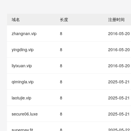
存储
天池大赛
能看、能想、能动手的多模
云解析DNS
解决方案免费试用 新老
电子合同
最高领取价值200元试用
安全
网络与CDN
AI 算法大赛
Qwen3-VL-Plus
畅捷通
域名
长度
注册时间
大数据开发治理平台 Data
AI 产品 免费试用
网络
安全
云开发大赛
Tableau 订阅
1亿+ 大模型 tokens 和 
zhangnan.vip
8
2016-05-20
可观测
入门学习赛
中间件
AI空中课堂在线直播课
云防火墙
140+云产品 免费试用
大模型服务
上云与迁云
云原生的云上边界网络安全
产品新客免费试用，最长1
数据库
yingding.vip
8
2016-05-20
生态解决方案
千问AI平台-Token Plan
企业出海
大模型ACA认证体验
大数据计算
助力企业全员 AI 认知与能
liyixuan.vip
8
2016-05-20
行业生态解决方案
政企业务
媒体服务
千问AI平台-模型体验
开发者生态解决方案
在线体验全尺寸、多种模态
qimingla.vip
8
2025-05-21
企业服务与云通信
AI 开发和 AI 应用解决
Happy 系列大模型
域名与网站
laotujie.vip
8
2025-05-21
终端用户计算
secure06.luxe
8
2025-05-21
Serverless
大模型解决方案
superpay.fit
8
2025-05-22
开发工具