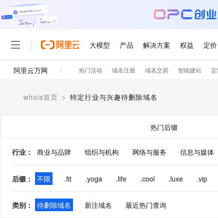
大模型
产品
解决方案
权益
定价
阿里云万网
热门活动
域名注册
域名交易
智能建站
定
大模型
产品
解决方案
权益
定价
云市场
伙伴
服务
了解阿里云
精选产品
精选解决方案
普惠上云
产品定价
精选商城
成为销售伙伴
售前咨询
为什么选择阿里云
千问AI平台
whois首页
>
特定行业与兴趣待删除域名
了解云产品的定价详情
大模型服务平台百炼
千问办公，解锁你的工作
普惠上云 官方力荐
分销伙伴
在线服务
网站建设
什么是云计算
大
大模型服务与应用平台
企业级Agent产品，直接
云服务器38元/年起，超
咨询伙伴
多端小程序
技术领先
热门后缀
云上成本管理
售后服务
轻量应用服务器
Agency Agents：拥
官方推荐返现计划
大模型
精选产品
精选解决方案
Salesforce 国际版订阅
稳定可靠
管理和优化成本
推荐新用户得奖励，单订单
销售伙伴合作计划
行业
：
商业与品牌
组织与机构
网络与服务
自助服务
信息与媒体
友盟天域
安全合规
人工智能与机器学习
AI
文本生成
云数据库 RDS
HappyHorse 打造一
云工开物
无影生态合作计划
在线服务
观测云
分析师报告
高校专属算力普惠，学生认
计算
互联网应用开发
后缀
：
不限
.fit
.yoga
.life
.cool
.luxe
.vip
Qwen3.8-Max
HOT
Salesforce On Alibaba C
工单服务
智能体时代全能旗舰模型
Tuya 物联网平台阿里云
研究报告与白皮书
人工智能平台 PAI
快速拥有专属 OpenClaw
大模
Consulting Partner 合
大数据
容器
免费试用
短信专区
类别
：
待删除域名
新注域名
最近热门查询
一站式AI开发、训练和推
蓝凌 OA
Qwen3.7-Plus
AI 大模型销售与服务生
现代化应用