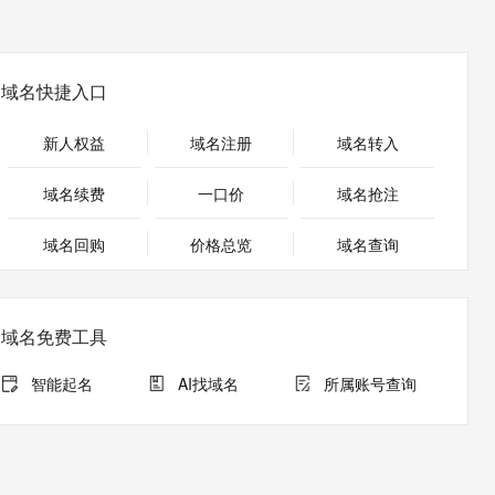
安全
畅自然，细节丰富
高表现力语音合成大模型，语音克隆听感自然
我要投诉
PolarDB
上云场景组合购
Milvus 弹性伸缩功能新增节
伴
漫剧创作，剧本、分镜、视频高效生成
100%兼容MySQL、PostgreSQL，兼容Oracle，支持集中和分布式
覆盖90%+业务场景，专享组合折扣价
点支持范围
2V
VPN
Fun-ASR
文戏情感细腻自然，动作戏激烈拳拳到肉，实现更强表演能力
支持中英文自由切换，具备更强的噪声鲁棒性
ernetes 版 ACK
云聚AI 严选权益
AI 原生数据库服务发布
域名快捷入口
SSL 证书
，一键激活高效办公新体验
理容器应用的 K8s 服务
精选AI产品，从模型到应用全链提效
Agent 数据网关
堡垒机
新人权益
域名注册
域名转入
AI 用量加速计划
云原生数据库 PolarDB
应用
防火墙
、识别商机，让客服更高效、服务更出色。
新老同享，达量后返
Agentic Database 发布
域名续费
一口价
域名抢注
千问办公
主机安全
NEW
的智能体编程平台
一站式AI生产力平台
域名回购
价格总览
域名查询
AI 应用及服务市场
伶鹊
企业级人与Agent协作平台，接入和调度多个数字员工
智能客服平台，对话机器人、对话分析、智能外呼
AI 应用
域名免费工具
大模型服务平台百炼 - 全妙
大模型
应用创作平台
多模态内容创作工具，已接入 DeepSeek
智能起名
AI找域名
所属账号查询
自然语言处理
数据标注
机器学习