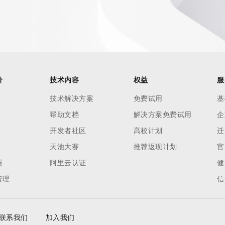
一个 AI 助手
超强辅助，Bol
即刻拥有 DeepSeek-R1 满血版
在企业官网、通讯软件中为客户提供 AI 客服
多种方案随心选，轻松解锁专属 DeepSeek
价
技术内容
权益
服
技术解决方案
免费试用
基
帮助文档
解决方案免费试用
企
开发者社区
高校计划
迁
天池大赛
推荐返现计划
官
器
阿里云认证
健
管理
信
联系我们
加入我们