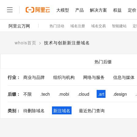
大模型
产品
解决方案
权益
定价
阿里云万网
热门活动
域名注册
域名交易
智能建站
定
大模型
产品
解决方案
权益
定价
云市场
伙伴
服务
了解阿里云
精选产品
精选解决方案
普惠上云
产品定价
精选商城
成为销售伙伴
售前咨询
为什么选择阿里云
千问AI平台
whois首页
>
技术与创新新注册域名
了解云产品的定价详情
云服务器 ECS
通义千问3 + MCP：一
普惠上云 官方力荐
分销伙伴
在线服务
网站建设
什么是云计算
安全可靠、弹性可伸缩的云
云服务器38元/年起，超
咨询伙伴
多端小程序
技术领先
热门后缀
云上成本管理
售后服务
容器计算服务 ACS
官方推荐返现计划
大模型
精选产品
精选解决方案
Salesforce 国际版订阅
稳定可靠
管理和优化成本
推荐新用户得奖励，单订单
销售伙伴合作计划
行业
：
商业与品牌
组织与机构
网络与服务
自助服务
信息与媒体
友盟天域
安全合规
人工智能与机器学习
AI
文本生成
负载均衡 SLB
10 分钟搭建微信、支付
云工开物
无影生态合作计划
在线服务
观测云
分析师报告
对云上流量进行按需分发的
高效部署网站，快速应用到
高校专属算力普惠，学生认
计算
互联网应用开发
后缀
：
不限
.tech
.mobi
.cloud
.art
.design
Qwen3.8-Max
HOT
Salesforce On Alibaba C
工单服务
智能体时代全能旗舰模型
Tuya 物联网平台阿里云
研究报告与白皮书
云数据库 RDS
Kimi K2，开源万亿参
Consulting Partner 合
大数据
容器
免费试用
短信专区
类别
：
待删除域名
新注域名
最近热门查询
蓝凌 OA
Qwen3.7-Plus
AI 大模型销售与服务生
现代化应用
存储
天池大赛
能看、能想、能动手的多模
云原生大数据计算服务 Max
解决方案免费试用 新老
电子合同
面向分析的企业级SaaS模
最高领取价值200元试用
安全
网络与CDN
AI 算法大赛
Qwen3-VL-Plus
畅捷通