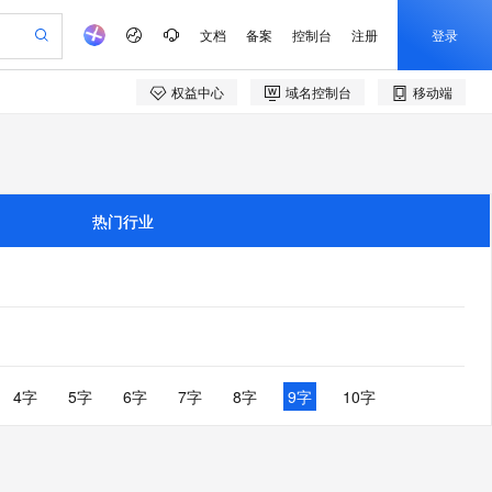
文档
备案
控制台
注册
登录
权益中心
域名控制台
移动端
验
作计划
器
AI 活动
专业服务
服务伙伴合作计划
开发者社区
加入我们
产品动态
服务平台百炼
5亿算力补贴
一站式生成采购清单，支持单品或批量购买
建企业门户网站
S产品伙伴计划（繁花）
峰会
平台百炼
造的大模型服务与应用开发平台
低成本、高性能的湖仓一体化架构
AI 生产力先锋
Al MaaS 服务伙伴赋能合作
域名
博文
Careers
大模型
新迁上云，5亿补贴
Qwen3.8-Max 模型上线
开启高性价比 AI 编程新体验
、训练以及应用构建服务
以可视化方式快速构建移动和 PC 门户网站
先锋实践拓展 AI 生产力的边界
通过 SelectDB 实现湖仓对接和实时分析处理
享不停
计划
海大会
伙伴信用分合作计划
商标
问答
社会招聘
热门行业
数据分析 Agent
SS
AI 剧本生成与动画创作
飞天发布时刻
Open Search 向量检索版支
划
备案
电子书
校园招聘
视频创作，一键激活电商全链路生产力
基于 Hologres 快速构建企业级数据分析 Agent
稳定、安全、高性价比、高性能的云存储服务
根据图文生成剧本，快速实现动画创作
所见，即是所愿
持视频检索 Pipeline 功能
更多支持
划
公司注册
镜像站
视频生成
语音识别与合成
y 平台，高效搭建 AI 应用
PolarDB
与 AI 智能体进行实时音视频通话
AI 实训营
应用身份服务 (IDaaS)
合作伙伴培训与认证
划
上云迁移
站生成，高效打造优质广告素材
依托云原生高可用架构,实现Dify私有化部署
100%兼容MySQL、PostgreSQL，兼容Oracle，支持集中和分布式
从基础到进阶，Agent 创客手把手教你
OpenClaw 管理能力上线
构建支持视频理解的 AI 音视频实时通话应用
e-1.1-T2V
Qwen3-TTS-Flash
lScope
我要反馈
查询合作伙伴
畅细腻的高质量视频
离线语音合成大模型，多语言方言自适应，低延迟高稳定
n Alibaba Cloud ISV 合作
代维服务
 PAI
从 HTTP 到 HTTPS，实现数据加密传输
基于 RAGFlow 构建私有知识问答应用
大模型
MaxCompute MaxFrame 提
创新加速
ope
登录合作伙伴管理后台
4字
5字
6字
7字
8字
9字
10字
我要建议
书部署至网站应用,建立加密连接
站，无忧落地极速上线
发、训练和推理服务
供自动弹性内存功能
零代码起步，开源 RAG 实现企业级智能搜索
e-1.1-I2V
Cosyvoice-V3-Flash
安全
畅自然，细节丰富
高表现力语音合成大模型，语音克隆听感自然
我要投诉
火墙 WAF
上云场景组合购
Milvus 弹性伸缩功能新增节
伴
漫剧创作，剧本、分镜、视频高效生成
式解决web应用核心安全痛点
覆盖90%+业务场景，专享组合折扣价
点支持范围
2V
VPN
Fun-ASR