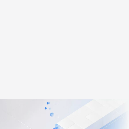
文戏情感细腻自然，动作戏激烈拳拳到肉，实现更强表演能力
支持中英文自由切换，具备更强的噪声鲁棒性
云聚AI 严选权益
AI 原生数据库服务发布
SSL 证书
，一键激活高效办公新体验
全接入的云上超级电脑
精选AI产品，从模型到应用全链提效
Agent 数据网关
堡垒机
AI 用量加速计划
云原生数据库 PolarDB
应用
防火墙
、识别商机，让客服更高效、服务更出色。
新老同享，达量后返
Agentic Database 发布
千问办公
主机安全
NEW
DataWorks 数据集成支持多
的智能体编程平台
一站式AI生产力平台
项数据源及数据同步能力
AI 应用及服务市场
伶鹊
云备份新版控制台操作界面
企业级人与Agent协作平台，接入和调度多个数字员工
智能客服平台，对话机器人、对话分析、智能外呼
上线
AI 应用
大模型服务平台百炼 - 全妙
大模型
Milvus 单可用区升级同城容
应用创作平台
多模态内容创作工具，已接入 DeepSeek
灾产品化
自然语言处理
云防火墙支持基于 APP-ID
数据标注
的策略管控
机器学习
息提取
与 AI 智能体进行实时音视频通话
云 Skills 门户商业化发布
从文本、图片、视频中提取结构化的属性信息
构建支持视频理解的 AI 音视频实时通话应用