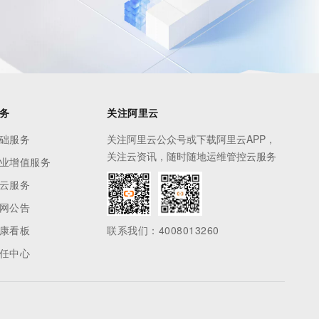
PolarDB Agentic Database
t.diy 一步搞定创意建站
构建大模型应用的安全防护体系
发布
通过自然语言交互简化开发流程,全栈开发支持
通过阿里云安全产品对 AI 应用进行安全防护
秒悟 Meoo CLI 支持一键部
署项目至阿里云账号
Flink OSS 支持
AssumeRole 角色自定义
务
关注阿里云
百炼 Qwen3.7-Flash 系列模
础服务
关注阿里云公众号或下载阿里云APP，
型发布
关注云资讯，随时随地运维管控云服务
业增值服务
云服务
Qoder CN V1.7.0 发布
网公告
云安全中心 AI BAS 智能自动
康看板
联系我们：4008013260
化模拟渗透攻击产品发布
任中心
DataWorks ChatBI 会话支持
上传临时文件分析
MaxCompute SQL 支持脚本