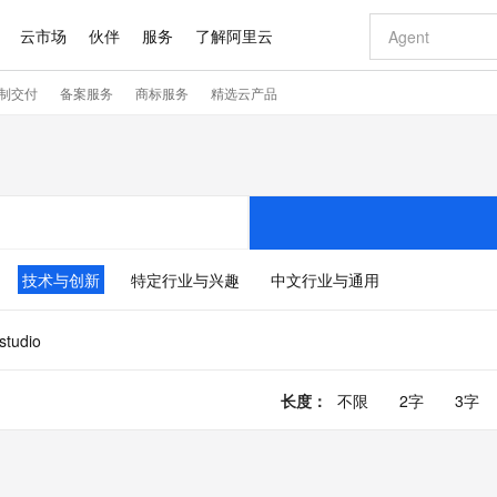
云市场
伙伴
服务
了解阿里云
制交付
备案服务
商标服务
精选云产品
AI 特惠
数据与 API
成为产品伙伴
企业增值服务
最佳实践
价格计算器
AI 场景体
基础软件
产品伙伴合
阿里云认证
市场活动
配置报价
大模型
自助选配和估算价格
切皆有可能
即刻拥有 DeepSeek-R1 满血版
智启 AI 普惠权益
产品生态集成认证中心
企业支持计划
云上春晚
通义大模型
千问官方 MaaS 平台，为开发者和 Agent 而生，新用户赠送 1 亿 + tokens 额度
低代码高效构
AI Coding
阿里云Maa
2026 阿里云
大模型服务
为企业打
数据集
Windows
大模型认证
大模型
计算服务
值低价云产品抢先购
支持丰富的 MCP 服务供选择,全链路工具兼容
至高享 1亿+免费 tokens，加速 Al 应用落地
多元化、高性能、安全可靠的大模型服务
多种方案随心选，轻松解锁专属 DeepSeek
智能编程，一键
大模型推理
产品生态伙伴
专家技术服务
云上奥运之旅
弹性计算合作
阿里云中企出
手机三要素
宝塔 Linux
全部认证
价格优势
10分钟微调：让0.6B模型媲美235B模型
通义千问3 来了，0元即刻上手
阿里云 OPC 创新助力计划
函数计算 FC
快速构建企业级
AI 电商营销
对象存储 O
产品生态伙伴工作台
企业增值服务台
云栖战略参考
云存储合作计
云栖大会
身份实名认证
CentOS
训练营
推动算力普惠，释放技术红利
最高返9万
用1%尺寸在特定领域达到大模型90%以上效果
以 Kubernetes 为使用界面供给容器算力资源的云计算服务
至高 800 万免费Tokens
至高百万元 Token 补贴，加速一人公司成长
事件驱动的Serverless计算服务
从图文生成到
技术与创新
特定行业与兴趣
中文行业与通用
云上的中国
数据库合作计
活动全景
短信
Docker
图片和
宝小程序
多模态数据信息提取
Token Plan 模型订阅计划
边缘节点服务 ENS
快速部署 Dif
AI 广告创作
云原生数据库 
企业成长
NEW
信息公告
看见新力量
云网络合作计
OCR 文字识别
JAVA
服务
小程序
证享300元代金券
Qwen3.8-Max 首发尝鲜，限时加量 10 倍，夜间低至2折
场景化、广覆盖、易接入的边缘云计算服务
从文本、图片等多种模态中提取结构化的属性信息
图文、视频一
.studio
Kimi-K3
HappyHors
NEW
魔搭 Mode
loud
服务实践
官网公告
Kimi 最新旗舰模型，长程编程与推理利器
让文字生成流
金融模力时刻
Salesforce O
版
发票查验
全能环境
数大模型
超强辅助，Bolt.diy 一步搞定创意建站
千问办公，限时限量积分加倍
日志服务 SLS
AI 建站
人工智能平台
NEW
作计划
计划
创新中心
魔搭 ModelSc
长度
：
不限
2字
3字
健康状态
月之暗面的新模型，擅长代码与 Agent 能力
全托管，含MySQL、PostgreSQL、SQL Server、MariaDB多引擎
你的AI工作搭子，覆盖日常办公高频场景
提供一站式可观测性数据存储分析服务
通过自然语言交互简化开发流程,全栈开发支持
将 SSL 证
0 代码专业建
一站式AI开
客户案例
天气预报查询
操作系统
Deepseek-v4-pro
HappyHors
态合作计划
态智能体模型
旗舰 MoE 大模型，百万上下文与顶尖推理能力
图生视频，流
Compute
同享
万小智 AI 建站低至 15元/月
大数据开发治理平台 DataWorks
AI 短剧/漫剧
Web应用防
快递物流查询
WordPress
成为服务伙
高校合作
式云数据仓库
点，立即开启云上创新
送.CN域名，送备案服务码
一站式智能数据开发治理平台
AI助力短剧
专业稳定一站
GLM-5.2
Wan2.7-T
Ubuntu