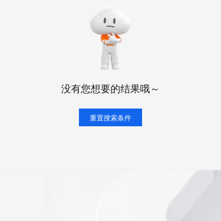
服务生态伙伴
视觉 Coding、空间感知、多模态思考等全面升级
1M上下文，专为长程任务能力而生
云工开物
企业应用
Night Plan 支持 Qwen 3.8-Max
视频直播
AI 办公
无影云电脑
NEW
Red Hat
端分发内容
30+ 款产品免费体验
夜间 5 折，Qwen/Meoo/TokenPlan 客户专享
易接入、低延迟、高并发、流畅的直播服务
AI智能应用
随时随地安
科研合作
ERP
堂（旗舰版）
SUSE
智能客服
AI 应用构建
大模型原生
CRM
2个月
26年服务口碑，超过4000万个域名在这里注册，域名注册快人一步
自动承接线索
建站小程序
Qoder
大模型服务平台百炼-应用模版
OA 办公系统
HOT
NEW
面向真实软件
个人版上线、团队版降价；千问3.8-Max首发发尝鲜
丰富多元化的应用模版和解决方案
力提升
财税管理
模板建站
没有您想要的结果哦～
万有无界
大模型服务平台百炼-智能体
400电话
定制建站
的模型效果
灵活可视化地构建企业级 Agent
方案
广告营销
重置搜索条件
模板小程序
秒悟
人工智能平台 PAI
定制小程序
云端极速 AI 
新一代 AI 视频生成模型，深度适配广告营销等场景
AI Native 的算法工程平台，一站式完成建模、训练、推理服务部署
APP 开发
建站系统
AI 应用
10分钟微调：让0.6B模型媲美235B模
多模态数据信
型
依托云原生高可用架构,实现Dify私有化部署
用1%尺寸在特定领域达到大模型90%以上效果