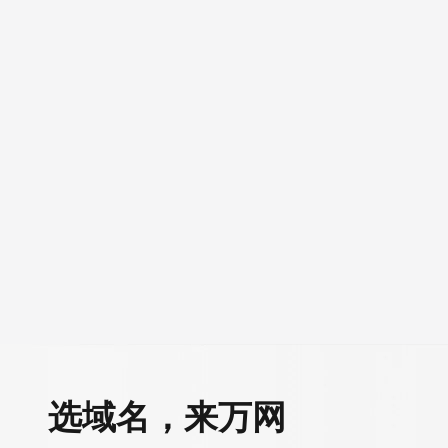
CDN
AI 产品 免费试用
网络
安全
云开发大赛
Tableau 订阅
弹性内容分发服务加快向终
1亿+ 大模型 tokens 和 
可观测
入门学习赛
中间件
AI空中课堂在线直播课
域名
140+云产品 免费试用
大模型服务
上云与迁云
产品新客免费试用，最长1
数据库
生态解决方案
千问AI平台-Token Plan
企业出海
大模型ACA认证体验
大数据计算
助力企业全员 AI 认知与能
行业生态解决方案
政企业务
媒体服务
千问AI平台-模型体验
开发者生态解决方案
在线体验全尺寸、多种模态
企业服务与云通信
AI 开发和 AI 应用解决
Happy 系列大模型
域名与网站
终端用户计算
Serverless
大模型解决方案
开发工具
快速部署 Dify，高效搭建 
选域名，来万网
迁移与运维管理