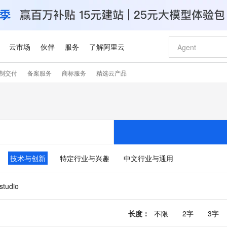
云市场
伙伴
服务
了解阿里云
制交付
备案服务
商标服务
精选云产品
AI 特惠
数据与 API
成为产品伙伴
企业增值服务
最佳实践
价格计算器
AI 场景体
基础软件
产品伙伴合
阿里云认证
市场活动
配置报价
大模型
自助选配和估算价格
新方式
睿译宝，AI翻译排版一步到位
智启 AI 普惠权益
产品生态集成认证中心
企业支持计划
云上春晚
域名与网站
千问官方 MaaS 平台，为开发者和 Agent 而生，新用户赠送 1 亿 + tokens 额度
Qwen Aud
AI Coding
阿里云Maa
2026 阿里云
云服务器 E
为企业打
数据集
Windows
大模型认证
模型
NEW
NEW
交付可用成果
值低价云产品抢先购
上传文档即自动完成翻译和格式还原
至高享 1亿+免费 tokens，加速 Al 应用落地
提供智能易用的域名与建站服务
智能编程，一键
安全可靠、
产品生态伙伴
专家技术服务
云上奥运之旅
弹性计算合作
阿里云中企出
手机三要素
宝塔 Linux
全部认证
价格优势
有专属领域专家
GLM-5.2：长任务时代开源旗舰模型
阿里云 OPC 创新助力计划
千问大模型
即刻拥有 DeepS
AI 电商营销
对象存储 O
大模型
产品生态伙伴工作台
企业增值服务台
云栖战略参考
云存储合作计
云栖大会
身份实名认证
CentOS
训练营
推动算力普惠，释放技术红利
最高返9万
多领域专家智能体,一键组建 AI 虚拟交付团队
快速构建应用程序和网站，即刻迈出上云第一步
至高百万元 Token 补贴，加速一人公司成长
多元化、高性能、安全可靠的大模型服务
真正可用的 1M 上下文,一次完成代码全链路开发
轻松解锁专属 Dee
从图文生成到
技术与创新
特定行业与兴趣
中文行业与通用
云上的中国
数据库合作计
活动全景
短信
Docker
图片和
站式影视创作平台
Hermes Agent，打造自进化智能体
Token Plan 模型订阅计划
数字证书管理服务（原SSL证书）
5 分钟轻松部署
AI 广告创作
无影云电脑
企业成长
NEW
信息公告
看见新力量
云网络合作计
OCR 文字识别
JAVA
证享300元代金券
可视化编排打通从文字构思到成片全链路闭环
全托管，含MySQL、PostgreSQL、SQL Server、MariaDB多引擎
自主进化，持久记忆，越用越聪明
Qwen3.8-Max 首发尝鲜，限时加量 10 倍，夜间低至2折
实现全站HTTPS，呈现可信的WEB访问
图文、视频一
随时随地安
.studio
Kimi-K3
HappyHors
NEW
魔搭 Mode
loud
服务实践
官网公告
Kimi 最新旗舰模型，长程编程与推理利器
让文字生成流
金融模力时刻
Salesforce O
版
发票查验
全能环境
Claude Code + GStack 打造工程团队
千问办公，限时限量积分加倍
Qoder
低代码高效构
AI 建站
短信服务
型
NEW
作计划
计划
创新中心
魔搭 ModelSc
长度
：
不限
2字
3字
健康状态
理服务
让AI从“聊天伙伴”进化为能干活的“数字员工”
安装技能 GStack，拥有专属 AI 工程团队
你的AI工作搭子，覆盖日常办公高频场景
面向真实软件的智能体编程平台
0 代码专业建
客户案例
天气预报查询
操作系统
Deepseek-v4-pro
HappyHors
态合作计划