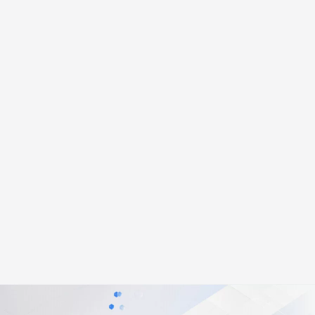
安全
畅自然，细节丰富
高表现力语音合成大模型，语音克隆听感自然
我要投诉
PolarDB
上云场景组合购
Milvus 弹性伸缩功能新增节
伴
漫剧创作，剧本、分镜、视频高效生成
100%兼容MySQL、PostgreSQL，兼容Oracle，支持集中和分布式
覆盖90%+业务场景，专享组合折扣价
点支持范围
2V
VPN
Fun-ASR
文戏情感细腻自然，动作戏激烈拳拳到肉，实现更强表演能力
支持中英文自由切换，具备更强的噪声鲁棒性
ernetes 版 ACK
云聚AI 严选权益
AI 原生数据库服务发布
SSL 证书
，一键激活高效办公新体验
理容器应用的 K8s 服务
精选AI产品，从模型到应用全链提效
Agent 数据网关
堡垒机
AI 用量加速计划
云原生数据库 PolarDB
应用
防火墙
、识别商机，让客服更高效、服务更出色。
新老同享，达量后返
Agentic Database 发布
千问办公
主机安全
NEW
的智能体编程平台
一站式AI生产力平台
AI 应用及服务市场
伶鹊
企业级人与Agent协作平台，接入和调度多个数字员工
智能客服平台，对话机器人、对话分析、智能外呼
AI 应用
大模型服务平台百炼 - 全妙
大模型
应用创作平台
多模态内容创作工具，已接入 DeepSeek
自然语言处理
数据标注
机器学习