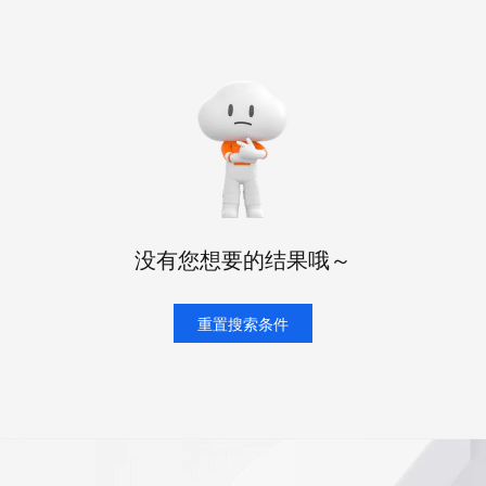
态智能体模型
旗舰 MoE 大模型，百万上下文与顶尖推理能力
图生视频，流
同享
万小智 AI 建站低至 15元/月
Qoder CN
AI 短剧/漫剧
云原生数据库 
快递物流查询
WordPress
成为服务伙
高校合作
点，立即开启云上创新
覆盖公网/内网、递归/权威、移动APP等全场景解析服务
送.CN域名，送备案服务码
基于千问大模型等，支持代码智能生成、研发智能问答
AI助力短剧
GLM-5.2
Wan2.7-T
Ubuntu
服务生态伙伴
视觉 Coding、空间感知、多模态思考等全面升级
1M上下文，专为长程任务能力而生
云工开物
企业应用
Works
Night Plan 支持 Qwen 3.8-Max
云原生大数据计算服务 MaxCompute
AI 办公
容器服务 Kub
NEW
Red Hat
30+ 款产品免费体验
Data Agent 驱动的一站式 Data+AI 开发治理平台
夜间 5 折，Qwen/Meoo/TokenPlan 客户专享
面向分析的企业级SaaS模式云数据仓库
AI智能应用
提供一站式管
科研合作
ERP
堂（旗舰版）
SUSE
智能客服
AI 应用构建
大模型原生
CRM
防护产品
2个月
自动承接线索
建站小程序
Qoder
大模型服务平台百炼-应用模版
OA 办公系统
HOT
NEW
面向真实软件
个人版上线、团队版降价；千问3.8-Max首发发尝鲜
丰富多元化的应用模版和解决方案
力提升
财税管理
模板建站
没有您想要的结果哦～
万有无界
大模型服务平台百炼-智能体
400电话
定制建站
的模型效果
灵活可视化地构建企业级 Agent
方案
广告营销
重置搜索条件
模板小程序
秒悟
人工智能平台 PAI
定制小程序
云端极速 AI 
新一代 AI 视频生成模型，深度适配广告营销等场景
AI Native 的算法工程平台，一站式完成建模、训练、推理服务部署
APP 开发
建站系统