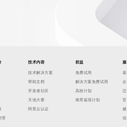
AI 应用
10分钟微调：让0.6B模型媲美235B模
多模态数据信
型
依托云原生高可用架构,实现Dify私有化部署
用1%尺寸在特定领域达到大模型90%以上效果
一个 AI 助手
超强辅助，Bol
即刻拥有 DeepSeek-R1 满血版
在企业官网、通讯软件中为客户提供 AI 客服
多种方案随心选，轻松解锁专属 DeepSeek
价
技术内容
权益
服
技术解决方案
免费试用
基
帮助文档
解决方案免费试用
企
开发者社区
高校计划
迁
天池大赛
推荐返现计划
官
器
阿里云认证
健
管理
信