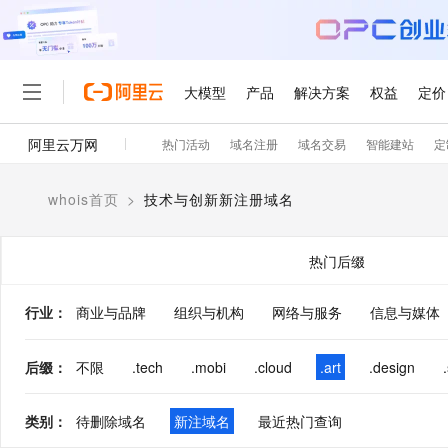
大模型
产品
解决方案
权益
定价
阿里云万网
热门活动
域名注册
域名交易
智能建站
定
大模型
产品
解决方案
权益
定价
云市场
伙伴
服务
了解阿里云
精选产品
精选解决方案
普惠上云
产品定价
精选商城
成为销售伙伴
售前咨询
为什么选择阿里云
千问AI平台
whois首页
>
技术与创新新注册域名
了解云产品的定价详情
大模型服务平台百炼
千问办公，解锁你的工作
普惠上云 官方力荐
分销伙伴
在线服务
网站建设
什么是云计算
大
大模型服务与应用平台
企业级Agent产品，直接
云服务器38元/年起，超
咨询伙伴
多端小程序
技术领先
热门后缀
云上成本管理
售后服务
轻量应用服务器
Agency Agents：拥
官方推荐返现计划
大模型
精选产品
精选解决方案
Salesforce 国际版订阅
稳定可靠
管理和优化成本
推荐新用户得奖励，单订单
销售伙伴合作计划
行业
：
商业与品牌
组织与机构
网络与服务
自助服务
信息与媒体
友盟天域
安全合规
人工智能与机器学习
AI
文本生成
云数据库 RDS
HappyHorse 打造一
云工开物
无影生态合作计划
在线服务
观测云
分析师报告
高校专属算力普惠，学生认
计算
互联网应用开发
后缀
：
不限
.tech
.mobi
.cloud
.art
.design
Qwen3.8-Max
HOT
Salesforce On Alibaba C
工单服务
智能体时代全能旗舰模型
Tuya 物联网平台阿里云
研究报告与白皮书
人工智能平台 PAI
快速拥有专属 OpenClaw
大模
Consulting Partner 合
大数据
容器
免费试用
短信专区
类别
：
待删除域名
新注域名
最近热门查询
一站式AI开发、训练和推
蓝凌 OA
Qwen3.7-Plus
AI 大模型销售与服务生
现代化应用