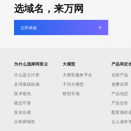
快速部署 Dify，高效搭建 
选域名，来万网
迁移与运维管理
10 分钟在聊天系统中增加
专有云
立即体验
为什么选择阿里云
大模型
产品和定
什么是云计算
大模型服务平台
全部产品
全球基础设施
千问大模型
免费试用
技术领先
模型市场
产品动态
稳定可靠
产品定价
安全合规
配置报价
分析师报告
云上成本