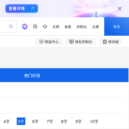
文档
备案
控制台
注册
登录
权益中心
域名控制台
移动端
验
作计划
器
AI 活动
专业服务
服务伙伴合作计划
开发者社区
加入我们
产品动态
服务平台百炼
阿里云 OPC 创新助力计划
一站式生成采购清单，支持单品或批量购买
io：打造专属 AI 语音助手
S产品伙伴计划（繁花）
峰会
CS
造的大模型服务与应用开发平台
一句话生成原生可编辑精美 PPT 文稿
AI 生产力先锋
Al MaaS 服务伙伴赋能合作
域名
博文
Careers
至高可申请百万元
Qwen3.8-Max 模型上线
开启高性价比 AI 编程新体验
弹性可伸缩的云计算服务
Qwen-Audio-3.0-Realtime 端到端实时语音角色扮演
输入一句话想法, 轻松生成专业的 PPT
先锋实践拓展 AI 生产力的边界
Token 补贴，五大权
计划
海大会
伙伴信用分合作计划
商标
问答
社会招聘
热门行业
益加速 OPC 成功
eek-V4-Pro
SS
一键部署幻兽帕鲁游戏服务器
飞天发布时刻
HOT
Open Search 向量检索版支
划
备案
电子书
校园招聘
pSeek-V4-Pro
视频创作，一键激活电商全链路生产力
稳定、安全、高性价比、高性能的云存储服务
一键购买专属联机服务器，轻松开启游戏
所见，即是所愿
持视频检索 Pipeline 功能
更多支持
划
公司注册
镜像站
视频生成
语音识别与合成
专属 QwenPaw
漫剧工坊：一站式动画创作平台
AI 实训营
HOT
应用身份服务 (IDaaS)
合作伙伴培训与认证
划
上云迁移
站生成，高效打造优质广告素材
全接入的云上超级电脑
从聊天伙伴进化为能主动干活的本地数字员工
快速生产连贯的高质量长漫剧
从基础到进阶，Agent 创客手把手教你
OpenClaw 管理能力上线
e-1.1-T2V
Qwen3-TTS-Flash
lScope
我要反馈
查询合作伙伴
畅细腻的高质量视频
离线语音合成大模型，多语言方言自适应，低延迟高稳定
n Alibaba Cloud ISV 合作
代维服务
建企业门户网站
10 分钟搭建微信、支付宝小程序
MaxCompute MaxFrame 提
创新加速
ope
登录合作伙伴管理后台
4字
5字
6字
7字
8字
9字
10字
我要建议
站，无忧落地极速上线
以可视化方式快速构建移动和 PC 门户网站
国内短信简单易用，安全可靠，秒级触达，全球覆盖200+国家和地区。
高效部署网站，快速应用到小程序
供自动弹性内存功能
e-1.1-I2V
Cosyvoice-V3-Flash