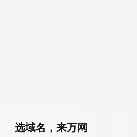
AI 产品 免费试用
网络
安全
云开发大赛
Tableau 订阅
1亿+ 大模型 tokens 和 
可观测
入门学习赛
中间件
AI空中课堂在线直播课
140+云产品 免费试用
大模型服务
上云与迁云
产品新客免费试用，最长1
数据库
生态解决方案
千问AI平台-Token Plan
企业出海
大模型ACA认证体验
大数据计算
助力企业全员 AI 认知与能
行业生态解决方案
政企业务
媒体服务
千问AI平台-模型体验
开发者生态解决方案
在线体验全尺寸、多种模态
企业服务与云通信
AI 开发和 AI 应用解决
Happy 系列大模型
域名与网站
终端用户计算
Serverless
大模型解决方案
开发工具
快速部署 Dify，高效搭建 
选域名，来万网
迁移与运维管理