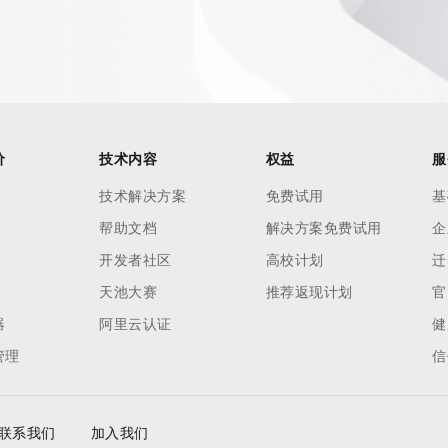
一个 AI 助手
超强辅助，Bol
即刻拥有 DeepSeek-R1 满血版
在企业官网、通讯软件中为客户提供 AI 客服
多种方案随心选，轻松解锁专属 DeepSeek
价
技术内容
权益
服
技术解决方案
免费试用
基
帮助文档
解决方案免费试用
企
开发者社区
高校计划
迁
天池大赛
推荐返现计划
官
器
阿里云认证
健
管理
信
联系我们
加入我们