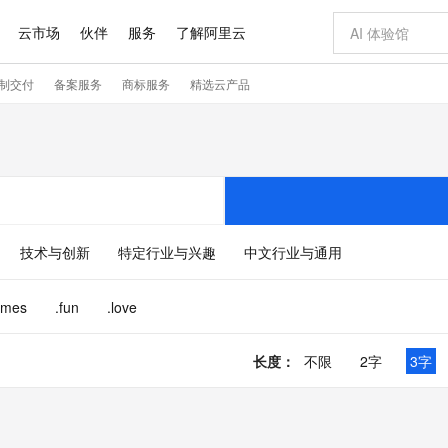
云市场
伙伴
服务
了解阿里云
制交付
备案服务
商标服务
精选云产品
AI 特惠
数据与 API
成为产品伙伴
企业增值服务
最佳实践
价格计算器
AI 场景体
基础软件
产品伙伴合
阿里云认证
市场活动
配置报价
大模型
自助选配和估算价格
智启 AI 普惠权益
产品生态集成认证中心
企业支持计划
云上春晚
千问官方 MaaS 平台，为开发者和 Agent 而生，新用户赠送 1 亿 + tokens 额度
AI Coding
阿里云Maa
2026 阿里云
为企业打
数据集
Windows
大模型认证
值低价云产品抢先购
至高享 1亿+免费 tokens，加速 Al 应用落地
智能编程，一键
产品生态伙伴
专家技术服务
云上奥运之旅
弹性计算合作
阿里云中企出
手机三要素
宝塔 Linux
全部认证
价格优势
阿里云 OPC 创新助力计划
AI 电商营销
产品生态伙伴工作台
企业增值服务台
云栖战略参考
云存储合作计
云栖大会
身份实名认证
CentOS
训练营
推动算力普惠，释放技术红利
最高返9万
至高百万元 Token 补贴，加速一人公司成长
从图文生成到
技术与创新
特定行业与兴趣
中文行业与通用
云上的中国
数据库合作计
活动全景
短信
Docker
图片和
Token Plan 模型订阅计划
AI 广告创作
企业成长
NEW
信息公告
看见新力量
云网络合作计
OCR 文字识别
JAVA
证享300元代金券
Qwen3.8-Max 首发尝鲜，限时加量 10 倍，夜间低至2折
图文、视频一
ames
.fun
.love
Kimi-K3
HappyHors
NEW
魔搭 Mode
loud
服务实践
官网公告
Kimi 最新旗舰模型，长程编程与推理利器
让文字生成流
金融模力时刻
Salesforce O
版
发票查验
全能环境
千问办公，限时限量积分加倍
AI 建站
NEW
作计划
计划
创新中心
魔搭 ModelSc
长度
：
不限
2字
3字
健康状态
你的AI工作搭子，覆盖日常办公高频场景
0 代码专业建
客户案例
天气预报查询
操作系统
Deepseek-v4-pro
HappyHors
态合作计划
态智能体模型
旗舰 MoE 大模型，百万上下文与顶尖推理能力
图生视频，流
同享
万小智 AI 建站低至 15元/月
AI 短剧/漫剧
快递物流查询
WordPress
成为服务伙
高校合作
点，立即开启云上创新
送.CN域名，送备案服务码
AI助力短剧
GLM-5.2
Wan2.7-T
Ubuntu