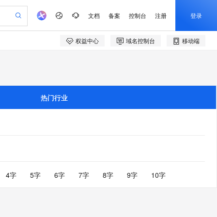
文档
备案
控制台
注册
登录
权益中心
域名控制台
移动端
验
作计划
器
AI 活动
专业服务
服务伙伴合作计划
开发者社区
加入我们
服务平台百炼
一站式生成采购清单，支持单品或批量购买
S产品伙伴计划（繁花）
峰会
造的大模型服务与应用开发平台
AI 生产力先锋
Al MaaS 服务伙伴赋能合作
域名
博文
Careers
开启高性价比 AI 编程新体验
先锋实践拓展 AI 生产力的边界
计划
海大会
伙伴信用分合作计划
商标
问答
社会招聘
热门行业
飞天发布时刻
划
备案
电子书
校园招聘
视频创作，一键激活电商全链路生产力
所见，即是所愿
更多支持
划
公司注册
镜像站
视频生成
语音识别与合成
AI 实训营
合作伙伴培训与认证
划
上云迁移
站生成，高效打造优质广告素材
从基础到进阶，Agent 创客手把手教你
e-1.1-T2V
Qwen3-TTS-Flash
lScope
我要反馈
查询合作伙伴
畅细腻的高质量视频
离线语音合成大模型，多语言方言自适应，低延迟高稳定
n Alibaba Cloud ISV 合作
代维服务
创新加速
ope
登录合作伙伴管理后台
4字
5字
6字
7字
8字
9字
10字
我要建议
站，无忧落地极速上线
e-1.1-I2V
Cosyvoice-V3-Flash
安全
畅自然，细节丰富
高表现力语音合成大模型，语音克隆听感自然
我要投诉
上云场景组合购
伴
漫剧创作，剧本、分镜、视频高效生成
覆盖90%+业务场景，专享组合折扣价
2V
VPN
Fun-ASR