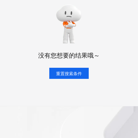
服务生态伙伴
视觉 Coding、空间感知、多模态思考等全面升级
1M上下文，专为长程任务能力而生
云工开物
企业应用
Night Plan 支持 Qwen 3.8-Max
AI 办公
NEW
Red Hat
30+ 款产品免费体验
夜间 5 折，Qwen/Meoo/TokenPlan 客户专享
AI智能应用
科研合作
ERP
堂（旗舰版）
SUSE
智能客服
AI 应用构建
大模型原生
CRM
2个月
自动承接线索
建站小程序
Qoder
大模型服务平台百炼-应用模版
OA 办公系统
HOT
NEW
面向真实软件
个人版上线、团队版降价；千问3.8-Max首发发尝鲜
丰富多元化的应用模版和解决方案
力提升
财税管理
模板建站
没有您想要的结果哦～
万有无界
大模型服务平台百炼-智能体
400电话
定制建站
的模型效果
灵活可视化地构建企业级 Agent
方案
广告营销
重置搜索条件
模板小程序
秒悟
人工智能平台 PAI
定制小程序
云端极速 AI 
新一代 AI 视频生成模型，深度适配广告营销等场景
AI Native 的算法工程平台，一站式完成建模、训练、推理服务部署
APP 开发
建站系统
AI 应用
10分钟微调：让0.6B模型媲美235B模
多模态数据信
型
依托云原生高可用架构,实现Dify私有化部署
用1%尺寸在特定领域达到大模型90%以上效果