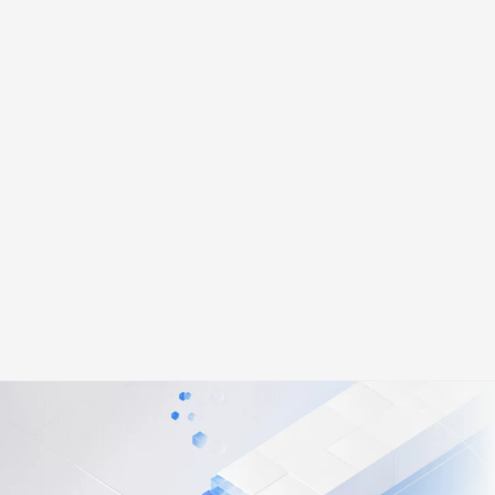
文戏情感细腻自然，动作戏激烈拳拳到肉，实现更强表演能力
支持中英文自由切换，具备更强的噪声鲁棒性
云聚AI 严选权益
SSL 证书
，一键激活高效办公新体验
精选AI产品，从模型到应用全链提效
堡垒机
AI 用量加速计划
应用
防火墙
、识别商机，让客服更高效、服务更出色。
新老同享，达量后返
千问办公
主机安全
NEW
的智能体编程平台
一站式AI生产力平台
AI 应用及服务市场
伶鹊
企业级人与Agent协作平台，接入和调度多个数字员工
智能客服平台，对话机器人、对话分析、智能外呼
AI 应用
大模型服务平台百炼 - 全妙
大模型
应用创作平台
多模态内容创作工具，已接入 DeepSeek
自然语言处理
数据标注
机器学习
息提取
与 AI 智能体进行实时音视频通话
从文本、图片、视频中提取结构化的属性信息
构建支持视频理解的 AI 音视频实时通话应用