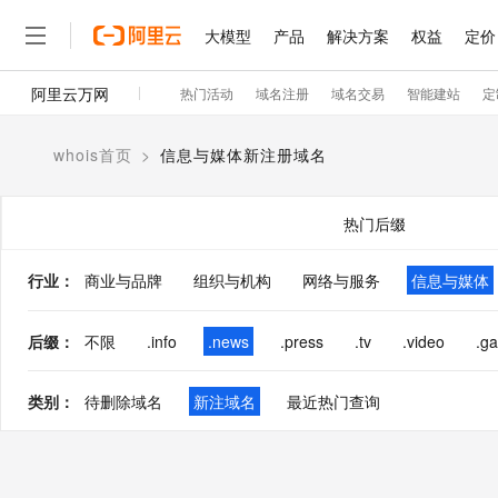
大模型
产品
解决方案
权益
定价
阿里云万网
热门活动
域名注册
域名交易
智能建站
定
大模型
产品
解决方案
权益
定价
云市场
伙伴
服务
了解阿里云
精选产品
精选解决方案
普惠上云
产品定价
精选商城
成为销售伙伴
售前咨询
为什么选择阿里云
千问AI平台
whois首页
>
信息与媒体新注册域名
了解云产品的定价详情
普惠上云 官方力荐
分销伙伴
在线服务
网站建设
什么是云计算
云服务器38元/年起，超
咨询伙伴
多端小程序
技术领先
热门后缀
云上成本管理
售后服务
官方推荐返现计划
大模型
精选产品
精选解决方案
Salesforce 国际版订阅
稳定可靠
管理和优化成本
推荐新用户得奖励，单订单
销售伙伴合作计划
行业
：
商业与品牌
组织与机构
网络与服务
自助服务
信息与媒体
友盟天域
安全合规
人工智能与机器学习
AI
文本生成
云工开物
无影生态合作计划
在线服务
观测云
分析师报告
高校专属算力普惠，学生认
计算
互联网应用开发
后缀
：
不限
.info
.news
.press
.tv
.video
.g
Qwen3.8-Max
HOT
Salesforce On Alibaba C
工单服务
智能体时代全能旗舰模型
Tuya 物联网平台阿里云
研究报告与白皮书
Consulting Partner 合
大数据
容器
免费试用
短信专区
类别
：
待删除域名
新注域名
最近热门查询
蓝凌 OA
Qwen3.7-Plus
AI 大模型销售与服务生
现代化应用
存储
天池大赛
能看、能想、能动手的多模
解决方案免费试用 新老
电子合同
最高领取价值200元试用
安全
网络与CDN
AI 算法大赛
Qwen3-VL-Plus
畅捷通