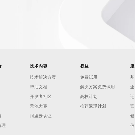
AI 应用
10分钟微调：让0.6B模型媲美235B模
多模态数据信
型
依托云原生高可用架构,实现Dify私有化部署
用1%尺寸在特定领域达到大模型90%以上效果
一个 AI 助手
超强辅助，Bol
即刻拥有 DeepSeek-R1 满血版
在企业官网、通讯软件中为客户提供 AI 客服
多种方案随心选，轻松解锁专属 DeepSeek
价
技术内容
权益
服
技术解决方案
免费试用
基
帮助文档
解决方案免费试用
企
开发者社区
高校计划
迁
天池大赛
推荐返现计划
官
器
阿里云认证
健
管理
信