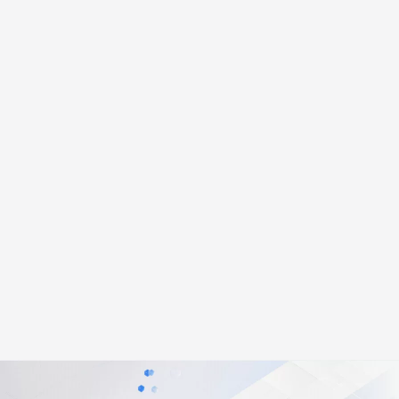
安全
畅自然，细节丰富
高表现力语音合成大模型，语音克隆听感自然
我要投诉
PolarDB
上云场景组合购
伴
Qoder CN V1.7.0 发布
漫剧创作，剧本、分镜、视频高效生成
100%兼容MySQL、PostgreSQL，兼容Oracle，支持集中和分布式
覆盖90%+业务场景，专享组合折扣价
2V
VPN
Fun-ASR
文戏情感细腻自然，动作戏激烈拳拳到肉，实现更强表演能力
支持中英文自由切换，具备更强的噪声鲁棒性
ernetes 版 ACK
云聚AI 严选权益
云安全中心 AI BAS 智能自动
SSL 证书
，一键激活高效办公新体验
理容器应用的 K8s 服务
精选AI产品，从模型到应用全链提效
化模拟渗透攻击产品发布
堡垒机
AI 用量加速计划
DataWorks ChatBI 会话支持
应用
防火墙
、识别商机，让客服更高效、服务更出色。
新老同享，达量后返
上传临时文件分析
千问办公
主机安全
NEW
的智能体编程平台
一站式AI生产力平台
AI 应用及服务市场
伶鹊
企业级人与Agent协作平台，接入和调度多个数字员工
智能客服平台，对话机器人、对话分析、智能外呼
AI 应用
大模型服务平台百炼 - 全妙
大模型
应用创作平台
多模态内容创作工具，已接入 DeepSeek
自然语言处理
数据标注
机器学习