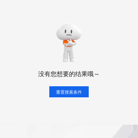
态智能体模型
旗舰 MoE 大模型，百万上下文与顶尖推理能力
图生视频，流
同享
万小智 AI 建站低至 15元/月
Qoder CN
AI 短剧/漫剧
云原生数据库 
快递物流查询
WordPress
成为服务伙
高校合作
点，立即开启云上创新
覆盖公网/内网、递归/权威、移动APP等全场景解析服务
送.CN域名，送备案服务码
基于千问大模型等，支持代码智能生成、研发智能问答
AI助力短剧
GLM-5.2
Wan2.7-T
Ubuntu
服务生态伙伴
视觉 Coding、空间感知、多模态思考等全面升级
1M上下文，专为长程任务能力而生
云工开物
企业应用
Works
Night Plan 支持 Qwen 3.8-Max
云原生大数据计算服务 MaxCompute
AI 办公
容器服务 Kub
NEW
Red Hat
30+ 款产品免费体验
Data Agent 驱动的一站式 Data+AI 开发治理平台
夜间 5 折，Qwen/Meoo/TokenPlan 客户专享
面向分析的企业级SaaS模式云数据仓库
AI智能应用
提供一站式管
科研合作
ERP
堂（旗舰版）
SUSE
智能客服
AI 应用构建
大模型原生
CRM
防护产品
2个月
自动承接线索
建站小程序
Qoder
大模型服务平台百炼-应用模版
OA 办公系统
HOT
NEW
面向真实软件
个人版上线、团队版降价；千问3.8-Max首发发尝鲜
丰富多元化的应用模版和解决方案
力提升
财税管理
模板建站
没有您想要的结果哦～
万有无界
大模型服务平台百炼-智能体
400电话
定制建站
的模型效果
灵活可视化地构建企业级 Agent
方案
广告营销
重置搜索条件
模板小程序
秒悟
人工智能平台 PAI
定制小程序
云端极速 AI 
新一代 AI 视频生成模型，深度适配广告营销等场景
AI Native 的算法工程平台，一站式完成建模、训练、推理服务部署
APP 开发
建站系统