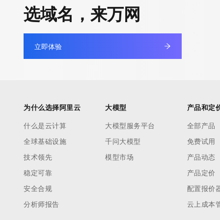
快速部署 Dify，高效搭建 
选域名，来万网
迁移与运维管理
10 分钟在聊天系统中增加
专有云
立即体验
为什么选择阿里云
大模型
产品和定
什么是云计算
大模型服务平台
全部产品
全球基础设施
千问大模型
免费试用
技术领先
模型市场
产品动态
稳定可靠
产品定价
安全合规
配置报价
分析师报告
云上成本