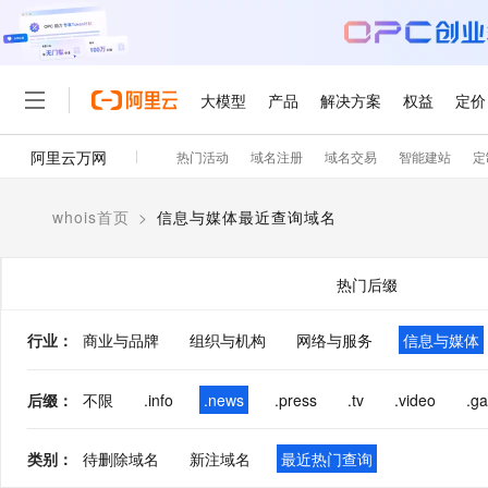
大模型
产品
解决方案
权益
定价
阿里云万网
热门活动
域名注册
域名交易
智能建站
定
大模型
产品
解决方案
权益
定价
云市场
伙伴
服务
了解阿里云
精选产品
精选解决方案
普惠上云
产品定价
精选商城
成为销售伙伴
售前咨询
为什么选择阿里云
千问AI平台
whois首页
>
信息与媒体最近查询域名
了解云产品的定价详情
大模型服务平台百炼
睿译宝，AI翻译排版一
普惠上云 官方力荐
分销伙伴
在线服务
网站建设
什么是云计算
大
大模型服务与应用平台
上传文档即自动完成翻译和
云服务器38元/年起，超
咨询伙伴
多端小程序
技术领先
热门后缀
云上成本管理
售后服务
轻量应用服务器
GLM-5.2：长任务时代
官方推荐返现计划
大模型
精选产品
精选解决方案
Salesforce 国际版订阅
稳定可靠
管理和优化成本
推荐新用户得奖励，单订单
销售伙伴合作计划
行业
：
商业与品牌
组织与机构
网络与服务
自助服务
信息与媒体
友盟天域
安全合规
人工智能与机器学习
AI
文本生成
云数据库 RDS
Hermes Agent，打造
云工开物
无影生态合作计划
在线服务
观测云
分析师报告
自主进化，持久记忆，越用
高校专属算力普惠，学生认
计算
互联网应用开发
后缀
：
不限
.info
.news
.press
.tv
.video
.g
Qwen3.8-Max
HOT
Salesforce On Alibaba C
工单服务
智能体时代全能旗舰模型
Tuya 物联网平台阿里云
研究报告与白皮书
人工智能平台 PAI
快速拥有专属 OpenClaw
大模
Consulting Partner 合
大数据
容器
免费试用
短信专区
类别
：
待删除域名
新注域名
最近热门查询
一站式AI开发、训练和推
蓝凌 OA
Qwen3.7-Plus
AI 大模型销售与服务生
现代化应用