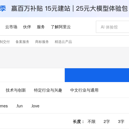
云市场
伙伴
服务
了解阿里云
制交付
备案服务
商标服务
精选云产品
AI 特惠
数据与 API
成为产品伙伴
企业增值服务
最佳实践
价格计算器
AI 场景体
基础软件
产品伙伴合
阿里云认证
市场活动
配置报价
大模型
自助选配和估算价格
步到位
智启 AI 普惠权益
产品生态集成认证中心
企业支持计划
云上春晚
域名与网站
Qwen Audio：打造专属 AI 语音助手
千问官方 MaaS 平台，为开发者和 Agent 而生，新用户赠送 1 亿 + tokens 额度
一句话生成原生
AI Coding
阿里云Maa
2026 阿里云
云服务器 E
为企业打
数据集
Windows
大模型认证
模型
NEW
NEW
格式还原
值低价云产品抢先购
至高享 1亿+免费 tokens，加速 Al 应用落地
提供智能易用的域名与建站服务
Qwen-Audio-3.0-Realtime 端到端实时语音角色扮演
输入一句话想法,
智能编程，一键
安全可靠、
产品生态伙伴
专家技术服务
云上奥运之旅
弹性计算合作
阿里云中企出
手机三要素
宝塔 Linux
全部认证
价格优势
开源旗舰模型
即刻拥有 DeepSeek-V4-Pro
阿里云 OPC 创新助力计划
千问大模型
一键部署幻兽
AI 电商营销
对象存储 O
大模型
产品生态伙伴工作台
企业增值服务台
云栖战略参考
云存储合作计
云栖大会
身份实名认证
CentOS
训练营
推动算力普惠，释放技术红利
最高返9万
真正可用的 1M 上下文,一次完成代码全链路开发
快速构建应用程序和网站，即刻迈出上云第一步
轻松解锁专属 DeepSeek-V4-Pro
至高百万元 Token 补贴，加速一人公司成长
多元化、高性能、安全可靠的大模型服务
一键购买专属
从图文生成到
技术与创新
特定行业与兴趣
中文行业与通用
云上的中国
数据库合作计
活动全景
短信
Docker
图片和
自进化智能体
5 分钟轻松部署专属 QwenPaw
Token Plan 模型订阅计划
数字证书管理服务（原SSL证书）
高效搭建 AI
AI 广告创作
无影云电脑
企业成长
NEW
HOT
信息公告
看见新力量
云网络合作计
OCR 文字识别
JAVA
越聪明
证享300元代金券
全托管，含MySQL、PostgreSQL、SQL Server、MariaDB多引擎
Qwen3.8-Max 首发尝鲜，限时加量 10 倍，夜间低至2折
实现全站 HTTPS，呈现可信的 Web 访问
从聊天伙伴进化为能主动干活的本地数字员工
图文、视频一
随时随地安
ames
.fun
.love
Kimi-K3
HappyHors
NEW
魔搭 Mode
loud
服务实践
官网公告
Kimi 最新旗舰模型，长程编程与推理利器
让文字生成流
金融模力时刻
Salesforce O
版
发票查验
全能环境
Claude Code + GStack 打造工程团队
千问办公，限时限量积分加倍
Qoder
低代码高效构
AI 建站
短信服务
型
NEW
作计划
计划
创新中心
魔搭 ModelSc
长度
：
不限
2字
3字
健康状态
理服务
让AI从“聊天伙伴”进化为能干活的“数字员工”
安装技能 GStack，拥有专属 AI 工程团队
你的AI工作搭子，覆盖日常办公高频场景
面向真实软件的智能体编程平台
0 代码专业建
客户案例
天气预报查询
操作系统
Deepseek-v4-pro
HappyHors
态合作计划