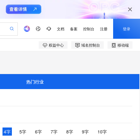
文档
备案
控制台
注册
登录
权益中心
域名控制台
移动端
验
作计划
器
AI 活动
专业服务
服务伙伴合作计划
开发者社区
加入我们
产品动态
服务平台百炼
阿里云 OPC 创新助力计划
一站式生成采购清单，支持单品或批量购买
可编辑精美 PPT 文稿
S产品伙伴计划（繁花）
峰会
CS
造的大模型服务与应用开发平台
Agency Agents：拥有专属领域专家
AI 生产力先锋
Al MaaS 服务伙伴赋能合作
域名
博文
Careers
PolarDB Agentic Database
至高可申请百万元
 轻松生成专业的 PPT
开启高性价比 AI 编程新体验
弹性可伸缩的云计算服务
先锋实践拓展 AI 生产力的边界
发布
多领域专家智能体,一键组建 AI 虚拟交付团队
Token 补贴，五大权
计划
海大会
伙伴信用分合作计划
商标
问答
社会招聘
热门行业
益加速 OPC 成功
帕鲁游戏服务器
SS
HappyHorse 打造一站式影视创作平台
飞天发布时刻
HOT
秒悟 Meoo CLI 支持一键部
划
备案
电子书
校园招聘
联机服务器，轻松开启游戏
视频创作，一键激活电商全链路生产力
稳定、安全、高性价比、高性能的云存储服务
所见，即是所愿
署项目至阿里云账号
可视化编排打通从文字构思到成片全链路闭环
更多支持
划
公司注册
镜像站
视频生成
语音识别与合成
 智能体与工作流应用
漫剧工坊：一站式动画创作平台
AI 实训营
Flink OSS 支持
合作伙伴培训与认证
划
上云迁移
站生成，高效打造优质广告素材
全接入的云上超级电脑
通过阿里云百炼高效搭建AI应用,助力高效开发
快速生产连贯的高质量长漫剧
从基础到进阶，Agent 创客手把手教你
AssumeRole 角色自定义
e-1.1-T2V
Qwen3-TTS-Flash
lScope
我要反馈
查询合作伙伴
畅细腻的高质量视频
离线语音合成大模型，多语言方言自适应，低延迟高稳定
n Alibaba Cloud ISV 合作
代维服务
建企业门户网站
10 分钟搭建微信、支付宝小程序
百炼 Qwen3.7-Flash 系列模
创新加速
ope
登录合作伙伴管理后台
4字
5字
6字
7字
8字
9字
10字
我要建议
站，无忧落地极速上线
以可视化方式快速构建移动和 PC 门户网站
国内短信简单易用，安全可靠，秒级触达，全球覆盖200+国家和地区。
高效部署网站，快速应用到小程序
型发布
e-1.1-I2V
Cosyvoice-V3-Flash