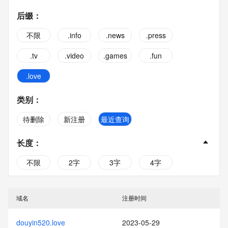
后缀
：
不限
.info
.news
.press
.tv
.video
.games
.fun
.love
类别
：
待删除
新注册
最近查询
长度
：
不限
2字
3字
4字
5字
6字
7字
8字
域名
注册时间
9字
10字
douyin520.love
2023-05-29