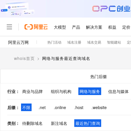
大模型
产品
解决方案
权益
定价
阿里云万网
热门活动
域名注册
域名交易
智能建站
定
大模型
产品
解决方案
权益
定价
云市场
伙伴
服务
了解阿里云
精选产品
精选解决方案
普惠上云
产品定价
精选商城
成为销售伙伴
售前咨询
为什么选择阿里云
千问AI平台
whois首页
>
网络与服务最近查询域名
了解云产品的定价详情
大模型服务平台百炼
千问办公，解锁你的工作
普惠上云 官方力荐
分销伙伴
在线服务
网站建设
什么是云计算
大
大模型服务与应用平台
企业级Agent产品，直接
云服务器38元/年起，超
咨询伙伴
多端小程序
技术领先
热门后缀
云上成本管理
售后服务
轻量应用服务器
Agency Agents：拥
官方推荐返现计划
大模型
精选产品
精选解决方案
Salesforce 国际版订阅
稳定可靠
管理和优化成本
推荐新用户得奖励，单订单
销售伙伴合作计划
行业
：
商业与品牌
组织与机构
网络与服务
自助服务
信息与媒体
友盟天域
安全合规
人工智能与机器学习
AI
文本生成
云数据库 RDS
HappyHorse 打造一
云工开物
无影生态合作计划
在线服务
观测云
分析师报告
高校专属算力普惠，学生认
计算
互联网应用开发
后缀
：
不限
.net
.online
.host
.website
Qwen3.8-Max
HOT
Salesforce On Alibaba C
工单服务
智能体时代全能旗舰模型
Tuya 物联网平台阿里云
研究报告与白皮书
人工智能平台 PAI
快速拥有专属 OpenClaw
大模
Consulting Partner 合
大数据
容器
免费试用
短信专区
类别
：
待删除域名
新注域名
最近热门查询
一站式AI开发、训练和推
蓝凌 OA
Qwen3.7-Plus
AI 大模型销售与服务生
现代化应用