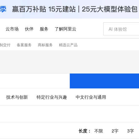
云市场
伙伴
服务
了解阿里云
制交付
备案服务
商标服务
精选云产品
AI 特惠
数据与 API
成为产品伙伴
企业增值服务
最佳实践
价格计算器
AI 场景体
基础软件
产品伙伴合
阿里云认证
市场活动
配置报价
大模型
自助选配和估算价格
新方式
睿译宝，AI翻译排版一步到位
智启 AI 普惠权益
产品生态集成认证中心
企业支持计划
云上春晚
域名与网站
千问官方 MaaS 平台，为开发者和 Agent 而生，新用户赠送 1 亿 + tokens 额度
Qwen Aud
AI Coding
阿里云Maa
2026 阿里云
云服务器 E
为企业打
数据集
Windows
大模型认证
模型
NEW
NEW
交付可用成果
值低价云产品抢先购
上传文档即自动完成翻译和格式还原
至高享 1亿+免费 tokens，加速 Al 应用落地
提供智能易用的域名与建站服务
智能编程，一键
安全可靠、
产品生态伙伴
专家技术服务
云上奥运之旅
弹性计算合作
阿里云中企出
手机三要素
宝塔 Linux
全部认证
价格优势
有专属领域专家
GLM-5.2：长任务时代开源旗舰模型
阿里云 OPC 创新助力计划
千问大模型
即刻拥有 DeepS
AI 电商营销
对象存储 O
大模型
产品生态伙伴工作台
企业增值服务台
云栖战略参考
云存储合作计
云栖大会
身份实名认证
CentOS
训练营
推动算力普惠，释放技术红利
最高返9万
多领域专家智能体,一键组建 AI 虚拟交付团队
快速构建应用程序和网站，即刻迈出上云第一步
至高百万元 Token 补贴，加速一人公司成长
多元化、高性能、安全可靠的大模型服务
真正可用的 1M 上下文,一次完成代码全链路开发
轻松解锁专属 Dee
从图文生成到
技术与创新
特定行业与兴趣
中文行业与通用
云上的中国
数据库合作计
活动全景
短信
Docker
图片和
站式影视创作平台
Hermes Agent，打造自进化智能体
Token Plan 模型订阅计划
数字证书管理服务（原SSL证书）
5 分钟轻松部署
AI 广告创作
无影云电脑
企业成长
NEW
信息公告
看见新力量
云网络合作计
OCR 文字识别
JAVA
证享300元代金券
可视化编排打通从文字构思到成片全链路闭环
全托管，含MySQL、PostgreSQL、SQL Server、MariaDB多引擎
自主进化，持久记忆，越用越聪明
Qwen3.8-Max 首发尝鲜，限时加量 10 倍，夜间低至2折
实现全站HTTPS，呈现可信的WEB访问
图文、视频一
随时随地安
Kimi-K3
HappyHors
NEW
魔搭 Mode
loud
服务实践
官网公告
Kimi 最新旗舰模型，长程编程与推理利器
让文字生成流
金融模力时刻
Salesforce O
版
发票查验
全能环境
Claude Code + GStack 打造工程团队
千问办公，限时限量积分加倍
Qoder
低代码高效构
AI 建站
短信服务
型
NEW
作计划
计划
创新中心
魔搭 ModelSc
长度
：
不限
2字
3字
健康状态
理服务
让AI从“聊天伙伴”进化为能干活的“数字员工”
安装技能 GStack，拥有专属 AI 工程团队
你的AI工作搭子，覆盖日常办公高频场景
面向真实软件的智能体编程平台
0 代码专业建
客户案例
天气预报查询
操作系统
Deepseek-v4-pro
HappyHors
态合作计划