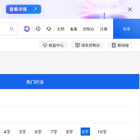
文档
备案
控制台
注册
登录
权益中心
域名控制台
移动端
验
作计划
器
AI 活动
专业服务
服务伙伴合作计划
开发者社区
加入我们
产品动态
服务平台百炼
阿里云 OPC 创新助力计划
一站式生成采购清单，支持单品或批量购买
io：打造专属 AI 语音助手
S产品伙伴计划（繁花）
峰会
CS
造的大模型服务与应用开发平台
一句话生成原生可编辑精美 PPT 文稿
AI 生产力先锋
Al MaaS 服务伙伴赋能合作
域名
博文
Careers
至高可申请百万元
Qwen3.8-Max 模型上线
开启高性价比 AI 编程新体验
弹性可伸缩的云计算服务
Qwen-Audio-3.0-Realtime 端到端实时语音角色扮演
输入一句话想法, 轻松生成专业的 PPT
先锋实践拓展 AI 生产力的边界
Token 补贴，五大权
计划
海大会
伙伴信用分合作计划
商标
问答
社会招聘
热门行业
益加速 OPC 成功
eek-V4-Pro
SS
一键部署幻兽帕鲁游戏服务器
飞天发布时刻
HOT
Open Search 向量检索版支
划
备案
电子书
校园招聘
pSeek-V4-Pro
视频创作，一键激活电商全链路生产力
稳定、安全、高性价比、高性能的云存储服务
一键购买专属联机服务器，轻松开启游戏
所见，即是所愿
持视频检索 Pipeline 功能
更多支持
划
公司注册
镜像站
视频生成
语音识别与合成
专属 QwenPaw
漫剧工坊：一站式动画创作平台
AI 实训营
HOT
应用身份服务 (IDaaS)
合作伙伴培训与认证
划
上云迁移
站生成，高效打造优质广告素材
全接入的云上超级电脑
从聊天伙伴进化为能主动干活的本地数字员工
快速生产连贯的高质量长漫剧
从基础到进阶，Agent 创客手把手教你
OpenClaw 管理能力上线
e-1.1-T2V
Qwen3-TTS-Flash
lScope
我要反馈
查询合作伙伴
畅细腻的高质量视频
离线语音合成大模型，多语言方言自适应，低延迟高稳定
n Alibaba Cloud ISV 合作
代维服务
建企业门户网站
10 分钟搭建微信、支付宝小程序
MaxCompute MaxFrame 提
创新加速
ope
登录合作伙伴管理后台
4字
5字
6字
7字
8字
9字
10字
我要建议
站，无忧落地极速上线
以可视化方式快速构建移动和 PC 门户网站
国内短信简单易用，安全可靠，秒级触达，全球覆盖200+国家和地区。
高效部署网站，快速应用到小程序
供自动弹性内存功能
e-1.1-I2V
Cosyvoice-V3-Flash