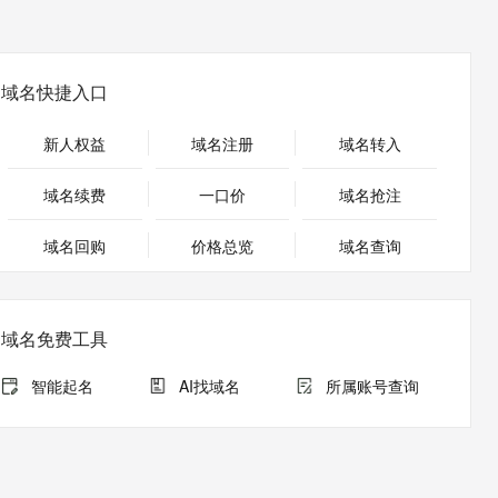
安全
畅自然，细节丰富
高表现力语音合成大模型，语音克隆听感自然
我要投诉
PolarDB
上云场景组合购
Milvus 弹性伸缩功能新增节
伴
漫剧创作，剧本、分镜、视频高效生成
100%兼容MySQL、PostgreSQL，兼容Oracle，支持集中和分布式
覆盖90%+业务场景，专享组合折扣价
点支持范围
2V
VPN
Fun-ASR
文戏情感细腻自然，动作戏激烈拳拳到肉，实现更强表演能力
支持中英文自由切换，具备更强的噪声鲁棒性
ernetes 版 ACK
云聚AI 严选权益
AI 原生数据库服务发布
域名快捷入口
SSL 证书
，一键激活高效办公新体验
理容器应用的 K8s 服务
精选AI产品，从模型到应用全链提效
Agent 数据网关
堡垒机
新人权益
域名注册
域名转入
AI 用量加速计划
云原生数据库 PolarDB
应用
防火墙
、识别商机，让客服更高效、服务更出色。
新老同享，达量后返
Agentic Database 发布
域名续费
一口价
域名抢注
千问办公
主机安全
NEW
的智能体编程平台
一站式AI生产力平台
域名回购
价格总览
域名查询
AI 应用及服务市场
伶鹊
企业级人与Agent协作平台，接入和调度多个数字员工
智能客服平台，对话机器人、对话分析、智能外呼
AI 应用
域名免费工具
大模型服务平台百炼 - 全妙
大模型
应用创作平台
多模态内容创作工具，已接入 DeepSeek
智能起名
AI找域名
所属账号查询
自然语言处理
数据标注
机器学习