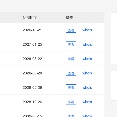
态智能体模型
旗舰 MoE 大模型，百万上下文与顶尖推理能力
图生视频，流
同享
万小智 AI 建站低至 15元/月
Qoder CN
AI 短剧/漫剧
云原生数据库 
快递物流查询
WordPress
成为服务伙
高校合作
点，立即开启云上创新
覆盖公网/内网、递归/权威、移动APP等全场景解析服务
送.CN域名，送备案服务码
基于千问大模型等，支持代码智能生成、研发智能问答
AI助力短剧
GLM-5.2
Wan2.7-T
Ubuntu
服务生态伙伴
到期时间
操作
视觉 Coding、空间感知、多模态思考等全面升级
1M上下文，专为长程任务能力而生
云工开物
企业应用
Works
Night Plan 支持 Qwen 3.8-Max
云原生大数据计算服务 MaxCompute
AI 办公
容器服务 Kub
NEW
Red Hat
30+ 款产品免费体验
Data Agent 驱动的一站式 Data+AI 开发治理平台
夜间 5 折，Qwen/Meoo/TokenPlan 客户专享
面向分析的企业级SaaS模式云数据仓库
AI智能应用
提供一站式管
科研合作
2026-10-21
whois
查看
ERP
堂（旗舰版）
SUSE
智能客服
AI 应用构建
大模型原生
CRM
防护产品
2个月
自动承接线索
2027-01-25
whois
查看
建站小程序
Qoder
大模型服务平台百炼-应用模版
OA 办公系统
HOT
NEW
面向真实软件
个人版上线、团队版降价；千问3.8-Max首发发尝鲜
丰富多元化的应用模版和解决方案
力提升
2029-03-22
whois
财税管理
查看
模板建站
万有无界
大模型服务平台百炼-智能体
400电话
定制建站
的模型效果
灵活可视化地构建企业级 Agent
2026-08-20
whois
查看
方案
广告营销
模板小程序
秒悟
人工智能平台 PAI
2029-05-29
whois
定制小程序
查看
云端极速 AI 
新一代 AI 视频生成模型，深度适配广告营销等场景
AI Native 的算法工程平台，一站式完成建模、训练、推理服务部署
APP 开发
2028-10-26
whois
查看
建站系统
2032-06-15
whois
查看