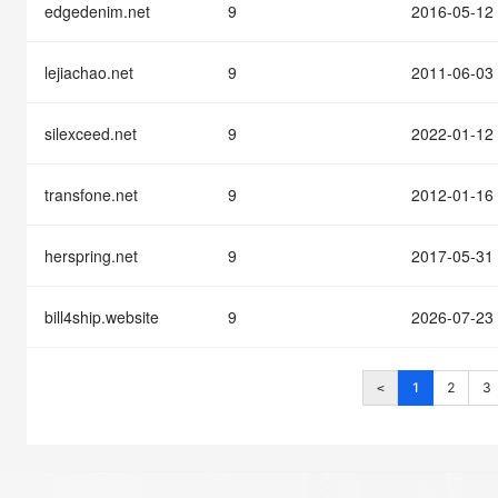
edgedenim.net
9
2016-05-12
lejiachao.net
9
2011-06-03
silexceed.net
9
2022-01-12
transfone.net
9
2012-01-16
herspring.net
9
2017-05-31
bill4ship.website
9
2026-07-23
1
2
3
<