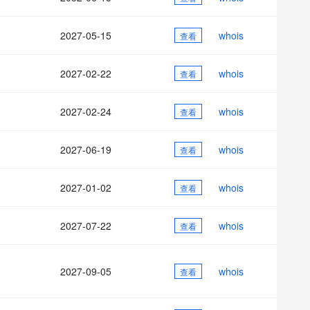
AI 应用
10分钟微调：让0.6B模型媲美235B模
多模态数据信
型
依托云原生高可用架构,实现Dify私有化部署
2027-05-15
whois
用1%尺寸在特定领域达到大模型90%以上效果
查看
一个 AI 助手
超强辅助，Bol
即刻拥有 DeepSeek-R1 满血版
在企业官网、通讯软件中为客户提供 AI 客服
2027-02-22
whois
查看
多种方案随心选，轻松解锁专属 DeepSeek
2027-02-24
whois
查看
2027-06-19
whois
查看
2027-01-02
whois
查看
2027-07-22
whois
查看
2027-09-05
whois
查看