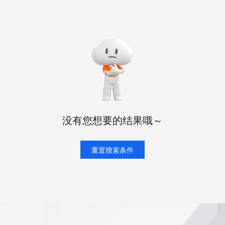
态智能体模型
旗舰 MoE 大模型，百万上下文与顶尖推理能力
图生视频，流
同享
万小智 AI 建站低至 15元/月
Qoder CN
AI 短剧/漫剧
云原生数据库 
快递物流查询
WordPress
成为服务伙
高校合作
点，立即开启云上创新
覆盖公网/内网、递归/权威、移动APP等全场景解析服务
送.CN域名，送备案服务码
基于千问大模型等，支持代码智能生成、研发智能问答
AI助力短剧
GLM-5.2
Wan2.7-T
Ubuntu
服务生态伙伴
视觉 Coding、空间感知、多模态思考等全面升级
1M上下文，专为长程任务能力而生
云工开物
企业应用
Works
Night Plan 支持 Qwen 3.8-Max
云原生大数据计算服务 MaxCompute
AI 办公
容器服务 Kub
NEW
Red Hat
30+ 款产品免费体验
Data Agent 驱动的一站式 Data+AI 开发治理平台
夜间 5 折，Qwen/Meoo/TokenPlan 客户专享
面向分析的企业级SaaS模式云数据仓库
AI智能应用
提供一站式管
科研合作
ERP
堂（旗舰版）
SUSE
智能客服
AI 应用构建
大模型原生
CRM
防护产品
2个月
自动承接线索
建站小程序
Qoder
大模型服务平台百炼-应用模版
OA 办公系统
HOT
NEW
面向真实软件
个人版上线、团队版降价；千问3.8-Max首发发尝鲜
丰富多元化的应用模版和解决方案
力提升
财税管理
模板建站
没有您想要的结果哦～
万有无界
大模型服务平台百炼-智能体
400电话
定制建站
的模型效果
灵活可视化地构建企业级 Agent
方案
广告营销
重置搜索条件
模板小程序
秒悟
人工智能平台 PAI
定制小程序
云端极速 AI 
新一代 AI 视频生成模型，深度适配广告营销等场景
AI Native 的算法工程平台，一站式完成建模、训练、推理服务部署
APP 开发
建站系统