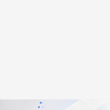
安全
畅自然，细节丰富
高表现力语音合成大模型，语音克隆听感自然
我要投诉
PolarDB
上云场景组合购
Milvus 弹性伸缩功能新增节
伴
漫剧创作，剧本、分镜、视频高效生成
100%兼容MySQL、PostgreSQL，兼容Oracle，支持集中和分布式
覆盖90%+业务场景，专享组合折扣价
点支持范围
2V
VPN
Fun-ASR
文戏情感细腻自然，动作戏激烈拳拳到肉，实现更强表演能力
支持中英文自由切换，具备更强的噪声鲁棒性
ernetes 版 ACK
云聚AI 严选权益
AI 原生数据库服务发布
SSL 证书
，一键激活高效办公新体验
理容器应用的 K8s 服务
精选AI产品，从模型到应用全链提效
Agent 数据网关
堡垒机
AI 用量加速计划
云原生数据库 PolarDB
应用
防火墙
、识别商机，让客服更高效、服务更出色。
新老同享，达量后返
Agentic Database 发布
千问办公
主机安全
NEW
的智能体编程平台
一站式AI生产力平台
AI 应用及服务市场
伶鹊
企业级人与Agent协作平台，接入和调度多个数字员工
智能客服平台，对话机器人、对话分析、智能外呼
AI 应用
大模型服务平台百炼 - 全妙
大模型
应用创作平台
多模态内容创作工具，已接入 DeepSeek
自然语言处理
数据标注
机器学习