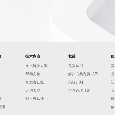
AI 应用
10分钟微调：让0.6B模型媲美235B模
多模态数据信
型
依托云原生高可用架构,实现Dify私有化部署
用1%尺寸在特定领域达到大模型90%以上效果
一个 AI 助手
超强辅助，Bol
即刻拥有 DeepSeek-R1 满血版
在企业官网、通讯软件中为客户提供 AI 客服
多种方案随心选，轻松解锁专属 DeepSeek
价
技术内容
权益
服
技术解决方案
免费试用
基
帮助文档
解决方案免费试用
企
开发者社区
高校计划
迁
天池大赛
推荐返现计划
官
器
阿里云认证
健
管理
信