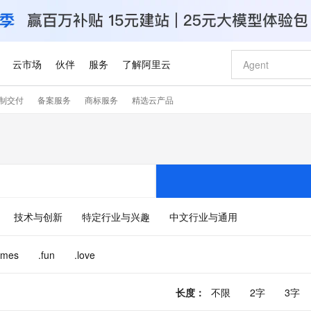
云市场
伙伴
服务
了解阿里云
制交付
备案服务
商标服务
精选云产品
AI 特惠
数据与 API
成为产品伙伴
企业增值服务
最佳实践
价格计算器
AI 场景体
基础软件
产品伙伴合
阿里云认证
市场活动
配置报价
大模型
自助选配和估算价格
步到位
智启 AI 普惠权益
产品生态集成认证中心
企业支持计划
云上春晚
域名与网站
Qwen Audio：打造专属 AI 语音助手
千问官方 MaaS 平台，为开发者和 Agent 而生，新用户赠送 1 亿 + tokens 额度
一句话生成原生
AI Coding
阿里云Maa
2026 阿里云
云服务器 E
为企业打
数据集
Windows
大模型认证
模型
NEW
NEW
格式还原
值低价云产品抢先购
至高享 1亿+免费 tokens，加速 Al 应用落地
提供智能易用的域名与建站服务
Qwen-Audio-3.0-Realtime 端到端实时语音角色扮演
输入一句话想法,
智能编程，一键
安全可靠、
产品生态伙伴
专家技术服务
云上奥运之旅
弹性计算合作
阿里云中企出
手机三要素
宝塔 Linux
全部认证
价格优势
开源旗舰模型
即刻拥有 DeepSeek-V4-Pro
阿里云 OPC 创新助力计划
千问大模型
一键部署幻兽
AI 电商营销
对象存储 O
大模型
产品生态伙伴工作台
企业增值服务台
云栖战略参考
云存储合作计
云栖大会
身份实名认证
CentOS
训练营
推动算力普惠，释放技术红利
最高返9万
真正可用的 1M 上下文,一次完成代码全链路开发
快速构建应用程序和网站，即刻迈出上云第一步
轻松解锁专属 DeepSeek-V4-Pro
至高百万元 Token 补贴，加速一人公司成长
多元化、高性能、安全可靠的大模型服务
一键购买专属
从图文生成到
技术与创新
特定行业与兴趣
中文行业与通用
云上的中国
数据库合作计
活动全景
短信
Docker
图片和
自进化智能体
5 分钟轻松部署专属 QwenPaw
Token Plan 模型订阅计划
数字证书管理服务（原SSL证书）
高效搭建 AI
AI 广告创作
无影云电脑
企业成长
NEW
HOT
信息公告
看见新力量
云网络合作计
OCR 文字识别
JAVA
越聪明
证享300元代金券
全托管，含MySQL、PostgreSQL、SQL Server、MariaDB多引擎
Qwen3.8-Max 首发尝鲜，限时加量 10 倍，夜间低至2折
实现全站HTTPS，呈现可信的WEB访问
从聊天伙伴进化为能主动干活的本地数字员工
图文、视频一
随时随地安
ames
.fun
.love
Kimi-K3
HappyHors
NEW
魔搭 Mode
loud
服务实践
官网公告
Kimi 最新旗舰模型，长程编程与推理利器
让文字生成流
金融模力时刻
Salesforce O
版
发票查验
全能环境
Claude Code + GStack 打造工程团队
千问办公，限时限量积分加倍
Qoder
低代码高效构
AI 建站
短信服务
型
NEW
作计划
计划
创新中心
魔搭 ModelSc
长度
：
不限
2字
3字
健康状态
理服务
让AI从“聊天伙伴”进化为能干活的“数字员工”
安装技能 GStack，拥有专属 AI 工程团队
你的AI工作搭子，覆盖日常办公高频场景
面向真实软件的智能体编程平台
0 代码专业建
客户案例
天气预报查询
操作系统
Deepseek-v4-pro
HappyHors
态合作计划