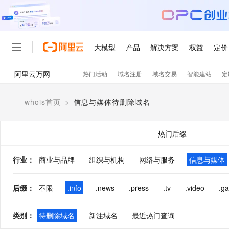
大模型
产品
解决方案
权益
定价
阿里云万网
热门活动
域名注册
域名交易
智能建站
定
大模型
产品
解决方案
权益
定价
云市场
伙伴
服务
了解阿里云
精选产品
精选解决方案
普惠上云
产品定价
精选商城
成为销售伙伴
售前咨询
为什么选择阿里云
千问AI平台
whois首页
>
信息与媒体待删除域名
了解云产品的定价详情
大模型服务平台百炼
睿译宝，AI翻译排版一
普惠上云 官方力荐
分销伙伴
在线服务
网站建设
什么是云计算
大
大模型服务与应用平台
上传文档即自动完成翻译和
云服务器38元/年起，超
咨询伙伴
多端小程序
技术领先
热门后缀
云上成本管理
售后服务
轻量应用服务器
GLM-5.2：长任务时代
官方推荐返现计划
大模型
精选产品
精选解决方案
Salesforce 国际版订阅
稳定可靠
管理和优化成本
推荐新用户得奖励，单订单
销售伙伴合作计划
行业
：
商业与品牌
组织与机构
网络与服务
自助服务
信息与媒体
友盟天域
安全合规
人工智能与机器学习
AI
文本生成
云数据库 RDS
Hermes Agent，打造
云工开物
无影生态合作计划
在线服务
观测云
分析师报告
自主进化，持久记忆，越用
高校专属算力普惠，学生认
计算
互联网应用开发
后缀
：
不限
.info
.news
.press
.tv
.video
.g
Qwen3.8-Max
HOT
Salesforce On Alibaba C
工单服务
智能体时代全能旗舰模型
Tuya 物联网平台阿里云
研究报告与白皮书
人工智能平台 PAI
快速拥有专属 OpenClaw
大模
Consulting Partner 合
大数据
容器
免费试用
短信专区
类别
：
待删除域名
新注域名
最近热门查询
一站式AI开发、训练和推
蓝凌 OA
Qwen3.7-Plus
AI 大模型销售与服务生
现代化应用