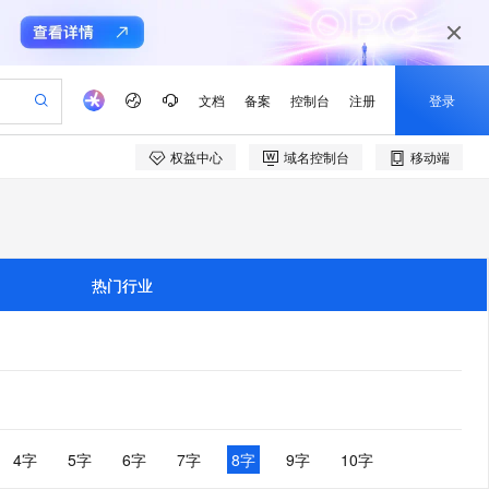
文档
备案
控制台
注册
登录
权益中心
域名控制台
移动端
验
作计划
器
AI 活动
专业服务
服务伙伴合作计划
开发者社区
加入我们
产品动态
服务平台百炼
阿里云 OPC 创新助力计划
一站式生成采购清单，支持单品或批量购买
可编辑精美 PPT 文稿
S产品伙伴计划（繁花）
峰会
CS
造的大模型服务与应用开发平台
Agency Agents：拥有专属领域专家
AI 生产力先锋
Al MaaS 服务伙伴赋能合作
域名
博文
Careers
至高可申请百万元
Qwen3.8-Max 模型上线
 轻松生成专业的 PPT
开启高性价比 AI 编程新体验
弹性可伸缩的云计算服务
先锋实践拓展 AI 生产力的边界
多领域专家智能体,一键组建 AI 虚拟交付团队
Token 补贴，五大权
计划
海大会
伙伴信用分合作计划
商标
问答
社会招聘
热门行业
益加速 OPC 成功
帕鲁游戏服务器
SS
HappyHorse 打造一站式影视创作平台
飞天发布时刻
HOT
Open Search 向量检索版支
划
备案
电子书
校园招聘
联机服务器，轻松开启游戏
视频创作，一键激活电商全链路生产力
稳定、安全、高性价比、高性能的云存储服务
所见，即是所愿
持视频检索 Pipeline 功能
可视化编排打通从文字构思到成片全链路闭环
更多支持
划
公司注册
镜像站
视频生成
语音识别与合成
 智能体与工作流应用
漫剧工坊：一站式动画创作平台
AI 实训营
应用身份服务 (IDaaS)
合作伙伴培训与认证
划
上云迁移
站生成，高效打造优质广告素材
全接入的云上超级电脑
通过阿里云百炼高效搭建AI应用,助力高效开发
快速生产连贯的高质量长漫剧
从基础到进阶，Agent 创客手把手教你
OpenClaw 管理能力上线
e-1.1-T2V
Qwen3-TTS-Flash
lScope
我要反馈
查询合作伙伴
畅细腻的高质量视频
离线语音合成大模型，多语言方言自适应，低延迟高稳定
n Alibaba Cloud ISV 合作
代维服务
建企业门户网站
10 分钟搭建微信、支付宝小程序
MaxCompute MaxFrame 提
创新加速
ope
登录合作伙伴管理后台
4字
5字
6字
7字
8字
9字
10字
我要建议
站，无忧落地极速上线
以可视化方式快速构建移动和 PC 门户网站
国内短信简单易用，安全可靠，秒级触达，全球覆盖200+国家和地区。
高效部署网站，快速应用到小程序
供自动弹性内存功能
e-1.1-I2V
Cosyvoice-V3-Flash