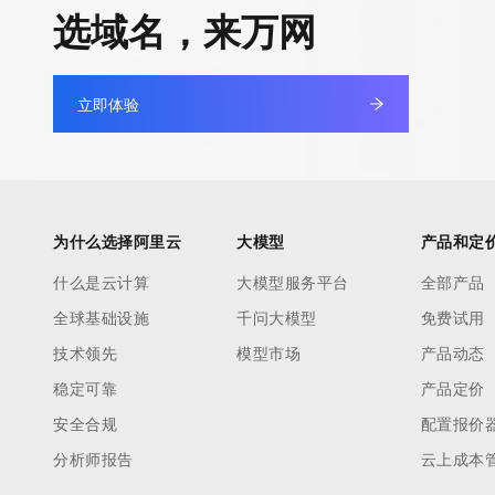
快速部署 Dify，高效搭建 
选域名，来万网
迁移与运维管理
10 分钟在聊天系统中增加
专有云
立即体验
为什么选择阿里云
大模型
产品和定
什么是云计算
大模型服务平台
全部产品
全球基础设施
千问大模型
免费试用
技术领先
模型市场
产品动态
稳定可靠
产品定价
安全合规
配置报价
分析师报告
云上成本