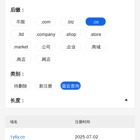
后缀
：
不限
.com
.biz
.co
.ltd
.company
.shop
.store
.market
.公司
.企业
.商城
.商店
.网店
类别
：
待删除
新注册
最近查询
长度
：
不限
2字
3字
4字
域名
注册时间
5字
6字
7字
8字
1y6y.co
2025-07-02
9字
10字