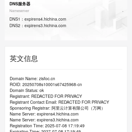
DNS服务器
Nameserver
DNS
1
：
expirens4.hichina.com
DNS
2
：
expirens3.hichina.com
英文信息
Domain Name: zisfoc.cn
ROID: 20250708s10001s67425968-cn
Domain Status: ok
Registrant: REDACTED FOR PRIVACY
Registrant Contact Email: REDACTED FOR PRIVACY
Sponsoring Registrar: 阿里云计算有限公司（万网）
Name Server: expirens4.hichina.com
Name Server: expirens3.hichina.com
Registration Time: 2025-07-08 17:19:49
Expiration Time: 2027-07-08 17:19:49