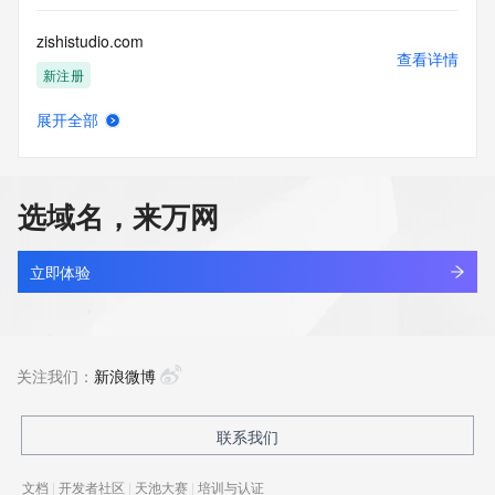
zishistudio.com
查看详情
新注册
展开全部
zisju5jx.top
查看详情
新注册
选域名，来万网
zisl.beer
查看详情
新注册
立即体验
zisoso.com
查看详情
新注册
关注我们：
新浪微博
zispos.com
联系我们
查看详情
最近查询
文档
|
开发者社区
|
天池大赛
|
培训与认证