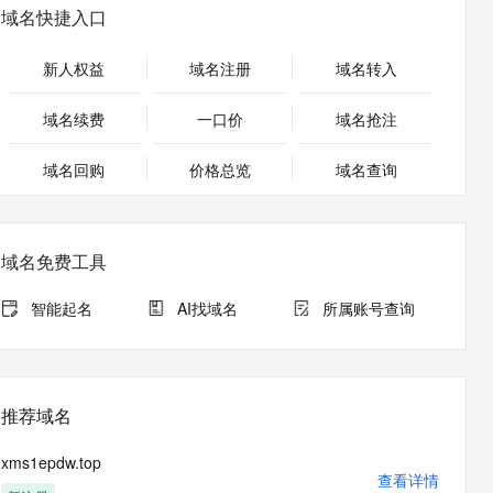
安全
畅自然，细节丰富
高表现力语音合成大模型，语音克隆听感自然
我要投诉
PolarDB
域名快捷入口
上云场景组合购
伴
Qoder CN V1.7.0 发布
漫剧创作，剧本、分镜、视频高效生成
100%兼容MySQL、PostgreSQL，兼容Oracle，支持集中和分布式
覆盖90%+业务场景，专享组合折扣价
2V
VPN
Fun-ASR
新人权益
域名注册
域名转入
文戏情感细腻自然，动作戏激烈拳拳到肉，实现更强表演能力
支持中英文自由切换，具备更强的噪声鲁棒性
ernetes 版 ACK
云聚AI 严选权益
云安全中心 AI BAS 智能自动
SSL 证书
，一键激活高效办公新体验
理容器应用的 K8s 服务
精选AI产品，从模型到应用全链提效
化模拟渗透攻击产品发布
域名续费
一口价
域名抢注
堡垒机
AI 用量加速计划
DataWorks ChatBI 会话支持
应用
域名回购
价格总览
防火墙
域名查询
、识别商机，让客服更高效、服务更出色。
新老同享，达量后返
上传临时文件分析
千问办公
主机安全
NEW
的智能体编程平台
一站式AI生产力平台
域名免费工具
AI 应用及服务市场
伶鹊
企业级人与Agent协作平台，接入和调度多个数字员工
智能客服平台，对话机器人、对话分析、智能外呼
智能起名
AI找域名
所属账号查询
AI 应用
大模型服务平台百炼 - 全妙
大模型
应用创作平台
多模态内容创作工具，已接入 DeepSeek
自然语言处理
推荐域名
数据标注
xms1epdw.top
机器学习
查看详情