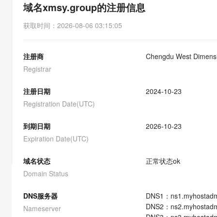
存储
天池大赛
能看、能想、能动手的多模
域名xmsy.group的注册信息
云解析DNS
解决方案免费试用 新老
电子合同
最高领取价值200元试用
安全
网络与CDN
AI 算法大赛
Qwen3-VL-Plus
获取时间
：
2026-08-06 03:15:05
畅捷通
大数据开发治理平台 Data
AI 产品 免费试用
网络
安全
云开发大赛
Tableau 订阅
1亿+ 大模型 tokens 和 
注册商
Chengdu West Dimensio
可观测
入门学习赛
中间件
AI空中课堂在线直播课
云防火墙
140+云产品 免费试用
Registrar
大模型服务
上云与迁云
云原生的云上边界网络安全
产品新客免费试用，最长1
数据库
生态解决方案
注册日期
2024-10-23
千问AI平台-Token Plan
企业出海
大模型ACA认证体验
大数据计算
Registration Date(UTC)
助力企业全员 AI 认知与能
行业生态解决方案
政企业务
媒体服务
千问AI平台-模型体验
到期日期
2026-10-23
开发者生态解决方案
在线体验全尺寸、多种模态
Expiration Date(UTC)
企业服务与云通信
AI 开发和 AI 应用解决
Happy 系列大模型
域名与网站
域名状态
正常状态
ok
Domain Status
终端用户计算
DNS服务器
DNS
1
：
ns1.myhostadm
Serverless
大模型解决方案
DNS
2
：
ns2.myhostadm
Nameserver
开发工具