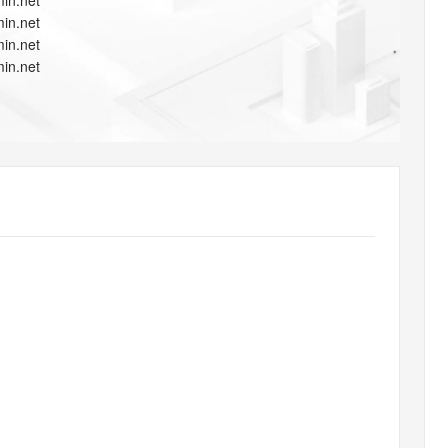
in.net
AI 应用
10分钟微调：让0.6B模型媲美235B模
多模态数据信
in.net
型
依托云原生高可用架构,实现Dify私有化部署
in.net
用1%尺寸在特定领域达到大模型90%以上效果
in.net
一个 AI 助手
超强辅助，Bol
即刻拥有 DeepSeek-R1 满血版
在企业官网、通讯软件中为客户提供 AI 客服
多种方案随心选，轻松解锁专属 DeepSeek