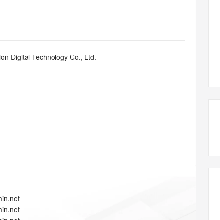
态智能体模型
旗舰 MoE 大模型，百万上下文与顶尖推理能力
图生视频，流
同享
万小智 AI 建站低至 15元/月
Qoder CN
AI 短剧/漫剧
云原生数据库 
快递物流查询
WordPress
成为服务伙
高校合作
点，立即开启云上创新
覆盖公网/内网、递归/权威、移动APP等全场景解析服务
送.CN域名，送备案服务码
基于千问大模型等，支持代码智能生成、研发智能问答
AI助力短剧
GLM-5.2
Wan2.7-T
Ubuntu
服务生态伙伴
视觉 Coding、空间感知、多模态思考等全面升级
1M上下文，专为长程任务能力而生
云工开物
企业应用
Works
Night Plan 支持 Qwen 3.8-Max
云原生大数据计算服务 MaxCompute
AI 办公
容器服务 Kub
NEW
Red Hat
30+ 款产品免费体验
Data Agent 驱动的一站式 Data+AI 开发治理平台
夜间 5 折，Qwen/Meoo/TokenPlan 客户专享
面向分析的企业级SaaS模式云数据仓库
AI智能应用
提供一站式管
科研合作
n Digital Technology Co., Ltd.
ERP
堂（旗舰版）
SUSE
智能客服
AI 应用构建
大模型原生
CRM
防护产品
2个月
自动承接线索
建站小程序
Qoder
大模型服务平台百炼-应用模版
OA 办公系统
HOT
NEW
面向真实软件
个人版上线、团队版降价；千问3.8-Max首发发尝鲜
丰富多元化的应用模版和解决方案
力提升
财税管理
模板建站
万有无界
大模型服务平台百炼-智能体
400电话
定制建站
的模型效果
灵活可视化地构建企业级 Agent
方案
广告营销
模板小程序
秒悟
人工智能平台 PAI
定制小程序
云端极速 AI 
新一代 AI 视频生成模型，深度适配广告营销等场景
AI Native 的算法工程平台，一站式完成建模、训练、推理服务部署
APP 开发
in.net
建站系统
in.net