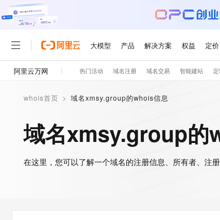
大模型
产品
解决方案
权益
定价
阿里云万网
热门活动
域名注册
域名交易
智能建站
定
大模型
产品
解决方案
权益
定价
云市场
伙伴
服务
了解阿里云
精选产品
精选解决方案
普惠上云
产品定价
精选商城
成为销售伙伴
售前咨询
为什么选择阿里云
千问AI平台
whois首页
>
域名xmsy.group的whois信息
了解云产品的定价详情
大模型服务平台百炼
睿译宝，AI翻译排版一
普惠上云 官方力荐
分销伙伴
在线服务
网站建设
什么是云计算
大
大模型服务与应用平台
上传文档即自动完成翻译和
云服务器38元/年起，超
域名xmsy.group的
咨询伙伴
多端小程序
技术领先
云上成本管理
售后服务
轻量应用服务器
GLM-5.2：长任务时代
官方推荐返现计划
大模型
精选产品
精选解决方案
Salesforce 国际版订阅
稳定可靠
管理和优化成本
推荐新用户得奖励，单订单
销售伙伴合作计划
自助服务
友盟天域
安全合规
人工智能与机器学习
AI
文本生成
在这里，您可以了解一个域名的注册信息、所有者、注册
云数据库 RDS
Hermes Agent，打造
云工开物
无影生态合作计划
在线服务
观测云
分析师报告
自主进化，持久记忆，越用
高校专属算力普惠，学生认
计算
互联网应用开发
Qwen3.8-Max
HOT
Salesforce On Alibaba C
工单服务
智能体时代全能旗舰模型
Tuya 物联网平台阿里云
研究报告与白皮书
人工智能平台 PAI
快速拥有专属 OpenClaw
大模
Consulting Partner 合
大数据
容器
免费试用
短信专区
一站式AI开发、训练和推
蓝凌 OA
Qwen3.7-Plus
AI 大模型销售与服务生
现代化应用