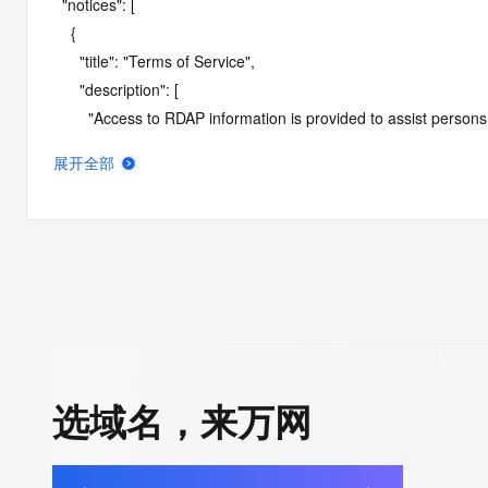
  "notices": [

    {

      "title": "Terms of Service",

      "description": [

        "Access to RDAP information is provided to assist persons in determining the contents of a domain name registration 
record in the registry database. The data in this record is provide
展开全部
operated by Identity Digital, then the corresponding primary Reg
Identity Digital nor the Registry Operator guarantee its accurac
agree that you will use this data only for lawful purposes and th
allow, enable, or otherwise support the transmission by e-mail, 
advertising or solicitations to entities other than the data recip
automated, electronic processes that send queries or data to the 
Operator except as reasonably necessary to register domain na
RDAP service, please consider the following: the RDAP service
SRS service. RDAP is not considered authoritative for registe
选域名，来万网
downtime during production or OT&E maintenance periods. Queri
queries are received from a single IP address within a specified t
period of time to prevent disruption of RDAP service access. A