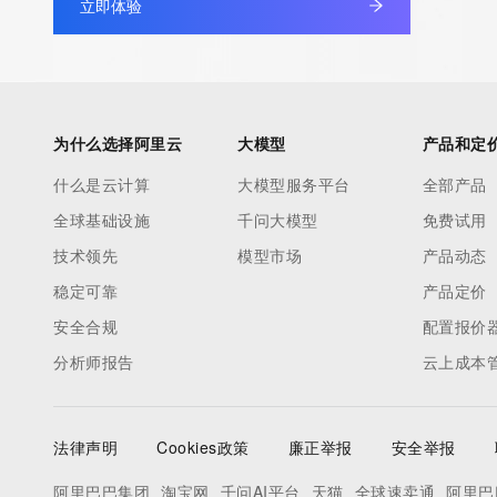
立即体验
by detecting and limiting bulk query access from single sources
tag indicates that such data is not made publicly available due 
wish to contact the registrant, please refer to the RDAP records
non-public data may be provided, upon request, where it can be
legitimate interest and a proper legal basis for accessing the wi
为什么选择阿里云
大模型
产品和定
can be requested by submitting a request via the form found at h
什么是云计算
大模型服务平台
全部产品
access/ Identity Digital Inc. and, if applicable, the primary Regi
全球基础设施
千问大模型
免费试用
any time. By submitting this query, you agree to abide by this pol
技术领先
模型市场
产品动态
      ],

      "links": [

稳定可靠
产品定价
        {

安全合规
配置报价
          "value": "https://rdap.identitydigital.services/rdap/domain/xmsy.group",

分析师报告
云上成本
          "rel": "terms-of-service",

          "href": "https://www.identity.digital/policies/rdds-access-policy",

          "type": "text/html"

法律声明
Cookies政策
廉正举报
安全举报
        }

      ]

阿里巴巴集团
淘宝网
千问AI平台
天猫
全球速卖通
阿里巴