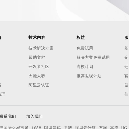
. Where applicable, the presence of a [Non-Public Data] 
to applicable data privacy laws or requirements. Should you 
 available through the registrar URL listed above. Access to 
 reasonably confirmed that the requester holds a specific 
thheld data. Access to the data provided by Identity Digital 
价
技术内容
权益
服
ttps://www.identity.digital/about/policies/whois-layered-
技术解决方案
免费试用
基
stry Operators reserve the right to modify these terms at 
帮助文档
解决方案免费试用
企
icy."

开发者社区
高校计划
迁
天池大赛
推荐返现计划
官
器
阿里云认证
健
管理
信
联系我们
加入我们
巴国际交易市场
1688
阿里妈妈
飞猪
阿里云计算
万网
高德
UC