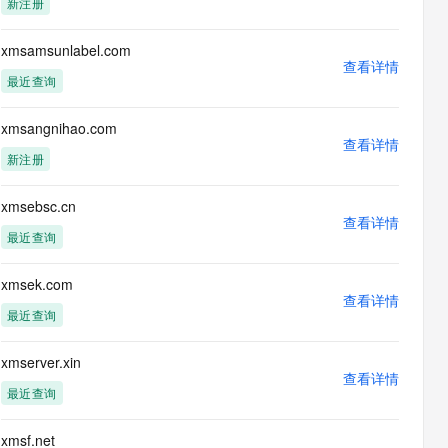
新注册
息提取
与 AI 智能体进行实时音视频通话
从文本、图片、视频中提取结构化的属性信息
构建支持视频理解的 AI 音视频实时通话应用
xmsamsunlabel.com
查看详情
t.diy 一步搞定创意建站
构建大模型应用的安全防护体系
最近查询
通过自然语言交互简化开发流程,全栈开发支持
通过阿里云安全产品对 AI 应用进行安全防护
xmsangnihao.com
查看详情
新注册
xmsebsc.cn
查看详情
最近查询
xmsek.com
查看详情
最近查询
xmserver.xin
查看详情
最近查询
xmsf.net