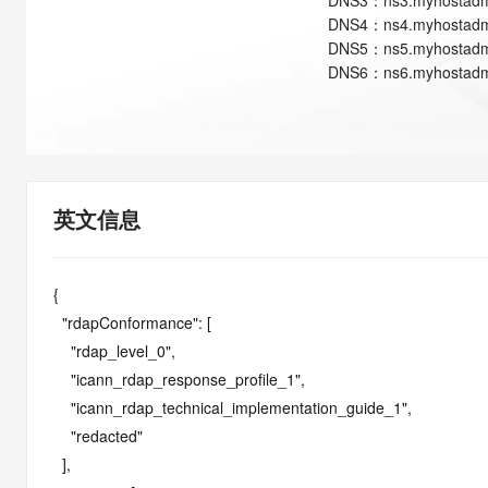
DNS
3
：
ns3.myhostadm
快速部署 Dify，高效搭建 
DNS
4
：
ns4.myhostadm
迁移与运维管理
DNS
5
：
ns5.myhostadm
DNS
6
：
ns6.myhostadm
10 分钟在聊天系统中增加
专有云
英文信息
{

  "rdapConformance": [

    "rdap_level_0",

    "icann_rdap_response_profile_1",

    "icann_rdap_technical_implementation_guide_1",

    "redacted"

  ],
