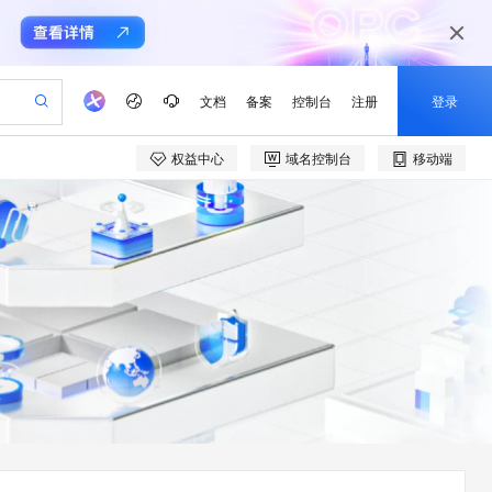
文档
备案
控制台
注册
登录
权益中心
域名控制台
移动端
验
作计划
器
AI 活动
专业服务
服务伙伴合作计划
开发者社区
加入我们
产品动态
服务平台百炼
阿里云 OPC 创新助力计划
一站式生成采购清单，支持单品或批量购买
可编辑精美 PPT 文稿
S产品伙伴计划（繁花）
峰会
CS
造的大模型服务与应用开发平台
Agency Agents：拥有专属领域专家
AI 生产力先锋
Al MaaS 服务伙伴赋能合作
域名
博文
Careers
PolarDB Agentic Database
至高可申请百万元
 轻松生成专业的 PPT
开启高性价比 AI 编程新体验
弹性可伸缩的云计算服务
先锋实践拓展 AI 生产力的边界
发布
多领域专家智能体,一键组建 AI 虚拟交付团队
Token 补贴，五大权
计划
海大会
伙伴信用分合作计划
商标
问答
社会招聘
益加速 OPC 成功
帕鲁游戏服务器
SS
HappyHorse 打造一站式影视创作平台
飞天发布时刻
HOT
秒悟 Meoo CLI 支持一键部
划
备案
电子书
校园招聘
联机服务器，轻松开启游戏
视频创作，一键激活电商全链路生产力
稳定、安全、高性价比、高性能的云存储服务
所见，即是所愿
署项目至阿里云账号
可视化编排打通从文字构思到成片全链路闭环
更多支持
划
公司注册
镜像站
视频生成
语音识别与合成
 智能体与工作流应用
漫剧工坊：一站式动画创作平台
AI 实训营
Flink OSS 支持
合作伙伴培训与认证
划
上云迁移
站生成，高效打造优质广告素材
全接入的云上超级电脑
通过阿里云百炼高效搭建AI应用,助力高效开发
快速生产连贯的高质量长漫剧
从基础到进阶，Agent 创客手把手教你
AssumeRole 角色自定义
e-1.1-T2V
Qwen3-TTS-Flash
lScope
我要反馈
查询合作伙伴
畅细腻的高质量视频
离线语音合成大模型，多语言方言自适应，低延迟高稳定
n Alibaba Cloud ISV 合作
代维服务
建企业门户网站
10 分钟搭建微信、支付宝小程序
百炼 Qwen3.7-Flash 系列模
创新加速
ope
登录合作伙伴管理后台
我要建议
站，无忧落地极速上线
以可视化方式快速构建移动和 PC 门户网站
国内短信简单易用，安全可靠，秒级触达，全球覆盖200+国家和地区。
高效部署网站，快速应用到小程序
型发布
e-1.1-I2V
Cosyvoice-V3-Flash