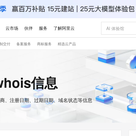
云市场
伙伴
服务
了解阿里云
制交付
备案服务
商标服务
精选云产品
AI 特惠
数据与 API
成为产品伙伴
企业增值服务
最佳实践
价格计算器
AI 场景体
基础软件
产品伙伴合
阿里云认证
市场活动
配置报价
大模型
自助选配和估算价格
步到位
智启 AI 普惠权益
产品生态集成认证中心
企业支持计划
云上春晚
域名与网站
Qwen Audio：打造专属 AI 语音助手
千问官方 MaaS 平台，为开发者和 Agent 而生，新用户赠送 1 亿 + tokens 额度
一句话生成原生
AI Coding
阿里云Maa
2026 阿里云
云服务器 E
为企业打
数据集
Windows
大模型认证
模型
NEW
NEW
格式还原
值低价云产品抢先购
至高享 1亿+免费 tokens，加速 Al 应用落地
提供智能易用的域名与建站服务
Qwen-Audio-3.0-Realtime 端到端实时语音角色扮演
输入一句话想法,
智能编程，一键
安全可靠、
whois信息
产品生态伙伴
专家技术服务
云上奥运之旅
弹性计算合作
阿里云中企出
手机三要素
宝塔 Linux
全部认证
价格优势
开源旗舰模型
即刻拥有 DeepSeek-V4-Pro
阿里云 OPC 创新助力计划
千问大模型
一键部署幻兽
AI 电商营销
对象存储 O
大模型
产品生态伙伴工作台
企业增值服务台
云栖战略参考
云存储合作计
云栖大会
身份实名认证
CentOS
训练营
推动算力普惠，释放技术红利
最高返9万
真正可用的 1M 上下文,一次完成代码全链路开发
快速构建应用程序和网站，即刻迈出上云第一步
轻松解锁专属 DeepSeek-V4-Pro
至高百万元 Token 补贴，加速一人公司成长
多元化、高性能、安全可靠的大模型服务
一键购买专属
从图文生成到
云上的中国
数据库合作计
活动全景
短信
Docker
图片和
商、注册日期、过期日期、域名状态等信息
自进化智能体
5 分钟轻松部署专属 QwenPaw
Token Plan 模型订阅计划
数字证书管理服务（原SSL证书）
高效搭建 AI
AI 广告创作
无影云电脑
企业成长
NEW
HOT
信息公告
看见新力量
云网络合作计
OCR 文字识别
JAVA
越聪明
证享300元代金券
全托管，含MySQL、PostgreSQL、SQL Server、MariaDB多引擎
Qwen3.8-Max 首发尝鲜，限时加量 10 倍，夜间低至2折
实现全站 HTTPS，呈现可信的 Web 访问
从聊天伙伴进化为能主动干活的本地数字员工
图文、视频一
随时随地安
Kimi-K3
HappyHors
NEW
魔搭 Mode
loud
服务实践
官网公告
Kimi 最新旗舰模型，长程编程与推理利器
让文字生成流
金融模力时刻
Salesforce O
版
发票查验
全能环境
Claude Code + GStack 打造工程团队
千问办公，限时限量积分加倍
Qoder
低代码高效构
AI 建站
短信服务
型
NEW
作计划
计划
创新中心
魔搭 ModelSc
健康状态
理服务
让AI从“聊天伙伴”进化为能干活的“数字员工”
安装技能 GStack，拥有专属 AI 工程团队
你的AI工作搭子，覆盖日常办公高频场景
面向真实软件的智能体编程平台
0 代码专业建
客户案例
天气预报查询
操作系统
Deepseek-v4-pro
HappyHors
态合作计划