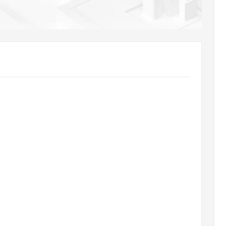
AI 应用
10分钟微调：让0.6B模型媲美235B模
多模态数据信
型
依托云原生高可用架构,实现Dify私有化部署
用1%尺寸在特定领域达到大模型90%以上效果
一个 AI 助手
超强辅助，Bol
即刻拥有 DeepSeek-R1 满血版
在企业官网、通讯软件中为客户提供 AI 客服
多种方案随心选，轻松解锁专属 DeepSeek