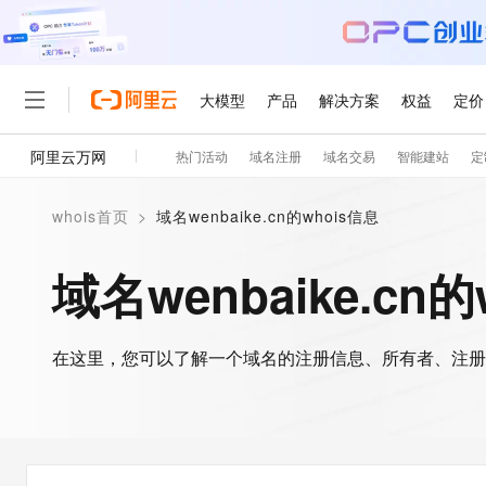
大模型
产品
解决方案
权益
定价
阿里云万网
热门活动
域名注册
域名交易
智能建站
定
大模型
产品
解决方案
权益
定价
云市场
伙伴
服务
了解阿里云
精选产品
精选解决方案
普惠上云
产品定价
精选商城
成为销售伙伴
售前咨询
为什么选择阿里云
千问AI平台
whois首页
>
域名wenbaike.cn的whois信息
了解云产品的定价详情
大模型服务平台百炼
千问办公，解锁你的工作
普惠上云 官方力荐
分销伙伴
在线服务
网站建设
什么是云计算
大
大模型服务与应用平台
企业级Agent产品，直接
云服务器38元/年起，超
域名wenbaike.cn
咨询伙伴
多端小程序
技术领先
云上成本管理
售后服务
轻量应用服务器
Agency Agents：拥
官方推荐返现计划
大模型
精选产品
精选解决方案
Salesforce 国际版订阅
稳定可靠
管理和优化成本
推荐新用户得奖励，单订单
销售伙伴合作计划
自助服务
友盟天域
安全合规
人工智能与机器学习
AI
文本生成
在这里，您可以了解一个域名的注册信息、所有者、注册
云数据库 RDS
HappyHorse 打造一
云工开物
无影生态合作计划
在线服务
观测云
分析师报告
高校专属算力普惠，学生认
计算
互联网应用开发
Qwen3.8-Max
HOT
Salesforce On Alibaba C
工单服务
智能体时代全能旗舰模型
Tuya 物联网平台阿里云
研究报告与白皮书
人工智能平台 PAI
快速拥有专属 OpenClaw
大模
Consulting Partner 合
大数据
容器
免费试用
短信专区
一站式AI开发、训练和推
蓝凌 OA
Qwen3.7-Plus
AI 大模型销售与服务生
现代化应用