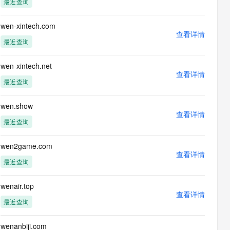
最近查询
息提取
与 AI 智能体进行实时音视频通话
从文本、图片、视频中提取结构化的属性信息
构建支持视频理解的 AI 音视频实时通话应用
wen-xintech.com
查看详情
t.diy 一步搞定创意建站
构建大模型应用的安全防护体系
最近查询
通过自然语言交互简化开发流程,全栈开发支持
通过阿里云安全产品对 AI 应用进行安全防护
wen-xintech.net
查看详情
最近查询
wen.show
查看详情
最近查询
wen2game.com
查看详情
最近查询
wenair.top
查看详情
最近查询
wenanbiji.com