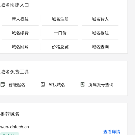
安全
畅自然，细节丰富
高表现力语音合成大模型，语音克隆听感自然
我要投诉
PolarDB
域名快捷入口
上云场景组合购
Milvus 弹性伸缩功能新增节
伴
漫剧创作，剧本、分镜、视频高效生成
100%兼容MySQL、PostgreSQL，兼容Oracle，支持集中和分布式
覆盖90%+业务场景，专享组合折扣价
点支持范围
2V
VPN
Fun-ASR
新人权益
域名注册
域名转入
文戏情感细腻自然，动作戏激烈拳拳到肉，实现更强表演能力
支持中英文自由切换，具备更强的噪声鲁棒性
ernetes 版 ACK
云聚AI 严选权益
AI 原生数据库服务发布
SSL 证书
，一键激活高效办公新体验
理容器应用的 K8s 服务
精选AI产品，从模型到应用全链提效
Agent 数据网关
域名续费
一口价
域名抢注
堡垒机
AI 用量加速计划
云原生数据库 PolarDB
应用
域名回购
价格总览
防火墙
域名查询
、识别商机，让客服更高效、服务更出色。
新老同享，达量后返
Agentic Database 发布
千问办公
主机安全
NEW
的智能体编程平台
一站式AI生产力平台
域名免费工具
AI 应用及服务市场
伶鹊
企业级人与Agent协作平台，接入和调度多个数字员工
智能客服平台，对话机器人、对话分析、智能外呼
智能起名
AI找域名
所属账号查询
AI 应用
大模型服务平台百炼 - 全妙
大模型
应用创作平台
多模态内容创作工具，已接入 DeepSeek
自然语言处理
推荐域名
数据标注
wen-xintech.cn
机器学习
查看详情