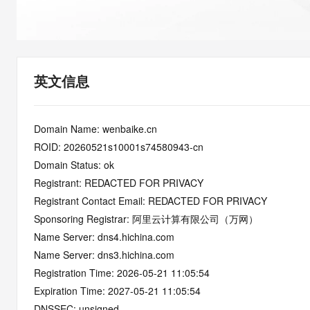
快速部署 Dify，高效搭建 
迁移与运维管理
10 分钟在聊天系统中增加
专有云
英文信息
Domain Name: wenbaike.cn
ROID: 20260521s10001s74580943-cn
Domain Status: ok
Registrant: REDACTED FOR PRIVACY
Registrant Contact Email: REDACTED FOR PRIVACY
Sponsoring Registrar: 阿里云计算有限公司（万网）
Name Server: dns4.hichina.com
Name Server: dns3.hichina.com
Registration Time: 2026-05-21 11:05:54
Expiration Time: 2027-05-21 11:05:54
DNSSEC: unsigned