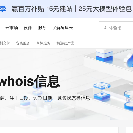
云市场
伙伴
服务
了解阿里云
制交付
备案服务
商标服务
精选云产品
AI 特惠
数据与 API
成为产品伙伴
企业增值服务
最佳实践
价格计算器
AI 场景体
基础软件
产品伙伴合
阿里云认证
市场活动
配置报价
大模型
自助选配和估算价格
新方式
睿译宝，AI翻译排版一步到位
智启 AI 普惠权益
产品生态集成认证中心
企业支持计划
云上春晚
域名与网站
千问官方 MaaS 平台，为开发者和 Agent 而生，新用户赠送 1 亿 + tokens 额度
Qwen Aud
AI Coding
阿里云Maa
2026 阿里云
云服务器 E
为企业打
数据集
Windows
大模型认证
模型
NEW
NEW
交付可用成果
值低价云产品抢先购
上传文档即自动完成翻译和格式还原
至高享 1亿+免费 tokens，加速 Al 应用落地
提供智能易用的域名与建站服务
智能编程，一键
安全可靠、
的whois信息
产品生态伙伴
专家技术服务
云上奥运之旅
弹性计算合作
阿里云中企出
手机三要素
宝塔 Linux
全部认证
价格优势
有专属领域专家
GLM-5.2：长任务时代开源旗舰模型
阿里云 OPC 创新助力计划
千问大模型
即刻拥有 DeepS
AI 电商营销
对象存储 O
大模型
产品生态伙伴工作台
企业增值服务台
云栖战略参考
云存储合作计
云栖大会
身份实名认证
CentOS
训练营
推动算力普惠，释放技术红利
最高返9万
多领域专家智能体,一键组建 AI 虚拟交付团队
快速构建应用程序和网站，即刻迈出上云第一步
至高百万元 Token 补贴，加速一人公司成长
多元化、高性能、安全可靠的大模型服务
真正可用的 1M 上下文,一次完成代码全链路开发
轻松解锁专属 Dee
从图文生成到
云上的中国
数据库合作计
活动全景
短信
Docker
图片和
商、注册日期、过期日期、域名状态等信息
站式影视创作平台
Hermes Agent，打造自进化智能体
Token Plan 模型订阅计划
数字证书管理服务（原SSL证书）
5 分钟轻松部署
AI 广告创作
无影云电脑
企业成长
NEW
信息公告
看见新力量
云网络合作计
OCR 文字识别
JAVA
证享300元代金券
可视化编排打通从文字构思到成片全链路闭环
全托管，含MySQL、PostgreSQL、SQL Server、MariaDB多引擎
自主进化，持久记忆，越用越聪明
Qwen3.8-Max 首发尝鲜，限时加量 10 倍，夜间低至2折
实现全站HTTPS，呈现可信的WEB访问
图文、视频一
随时随地安
Kimi-K3
HappyHors
NEW
魔搭 Mode
loud
服务实践
官网公告
Kimi 最新旗舰模型，长程编程与推理利器
让文字生成流
金融模力时刻
Salesforce O
版
发票查验
全能环境
Claude Code + GStack 打造工程团队
千问办公，限时限量积分加倍
Qoder
低代码高效构
AI 建站
短信服务
型
NEW
作计划
计划
创新中心
魔搭 ModelSc
健康状态
理服务
让AI从“聊天伙伴”进化为能干活的“数字员工”
安装技能 GStack，拥有专属 AI 工程团队
你的AI工作搭子，覆盖日常办公高频场景
面向真实软件的智能体编程平台
0 代码专业建
客户案例
天气预报查询
操作系统
Deepseek-v4-pro
HappyHors
态合作计划