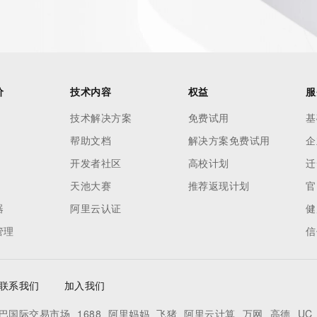
价
技术内容
权益
服
技术解决方案
免费试用
基
帮助文档
解决方案免费试用
企
开发者社区
高校计划
迁
天池大赛
推荐返现计划
官
器
阿里云认证
健
管理
信
联系我们
加入我们
巴国际交易市场
1688
阿里妈妈
飞猪
阿里云计算
万网
高德
UC