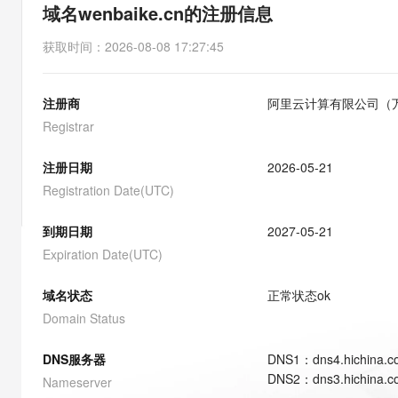
存储
天池大赛
能看、能想、能动手的多模
域名wenbaike.cn的注册信息
云解析DNS
解决方案免费试用 新老
电子合同
最高领取价值200元试用
安全
网络与CDN
AI 算法大赛
Qwen3-VL-Plus
获取时间
：
2026-08-08 17:27:45
畅捷通
大数据开发治理平台 Data
AI 产品 免费试用
网络
安全
云开发大赛
Tableau 订阅
1亿+ 大模型 tokens 和 
注册商
阿里云计算有限公司（
可观测
入门学习赛
中间件
AI空中课堂在线直播课
云防火墙
140+云产品 免费试用
Registrar
大模型服务
上云与迁云
云原生的云上边界网络安全
产品新客免费试用，最长1
数据库
生态解决方案
注册日期
2026-05-21
千问AI平台-Token Plan
企业出海
大模型ACA认证体验
大数据计算
Registration Date(UTC)
助力企业全员 AI 认知与能
行业生态解决方案
政企业务
媒体服务
千问AI平台-模型体验
到期日期
2027-05-21
开发者生态解决方案
在线体验全尺寸、多种模态
Expiration Date(UTC)
企业服务与云通信
AI 开发和 AI 应用解决
Happy 系列大模型
域名与网站
域名状态
正常状态
ok
Domain Status
终端用户计算
DNS服务器
DNS
1
：
dns4.hichina.
Serverless
大模型解决方案
DNS
2
：
dns3.hichina.
Nameserver
开发工具