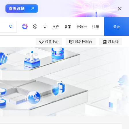
文档
备案
控制台
注册
登录
权益中心
域名控制台
移动端
验
作计划
器
AI 活动
专业服务
服务伙伴合作计划
开发者社区
加入我们
产品动态
服务平台百炼
阿里云 OPC 创新助力计划
一站式生成采购清单，支持单品或批量购买
io：打造专属 AI 语音助手
S产品伙伴计划（繁花）
峰会
CS
造的大模型服务与应用开发平台
一句话生成原生可编辑精美 PPT 文稿
AI 生产力先锋
Al MaaS 服务伙伴赋能合作
域名
博文
Careers
至高可申请百万元
Qwen3.8-Max 模型上线
开启高性价比 AI 编程新体验
弹性可伸缩的云计算服务
Qwen-Audio-3.0-Realtime 端到端实时语音角色扮演
输入一句话想法, 轻松生成专业的 PPT
先锋实践拓展 AI 生产力的边界
Token 补贴，五大权
计划
海大会
伙伴信用分合作计划
商标
问答
社会招聘
益加速 OPC 成功
eek-V4-Pro
SS
一键部署幻兽帕鲁游戏服务器
飞天发布时刻
HOT
Open Search 向量检索版支
划
备案
电子书
校园招聘
pSeek-V4-Pro
视频创作，一键激活电商全链路生产力
稳定、安全、高性价比、高性能的云存储服务
一键购买专属联机服务器，轻松开启游戏
所见，即是所愿
持视频检索 Pipeline 功能
更多支持
划
公司注册
镜像站
视频生成
语音识别与合成
专属 QwenPaw
漫剧工坊：一站式动画创作平台
AI 实训营
HOT
应用身份服务 (IDaaS)
合作伙伴培训与认证
划
上云迁移
站生成，高效打造优质广告素材
全接入的云上超级电脑
从聊天伙伴进化为能主动干活的本地数字员工
快速生产连贯的高质量长漫剧
从基础到进阶，Agent 创客手把手教你
OpenClaw 管理能力上线
e-1.1-T2V
Qwen3-TTS-Flash
lScope
我要反馈
查询合作伙伴
畅细腻的高质量视频
离线语音合成大模型，多语言方言自适应，低延迟高稳定
n Alibaba Cloud ISV 合作
代维服务
建企业门户网站
10 分钟搭建微信、支付宝小程序
MaxCompute MaxFrame 提
创新加速
ope
登录合作伙伴管理后台
我要建议
站，无忧落地极速上线
以可视化方式快速构建移动和 PC 门户网站
国内短信简单易用，安全可靠，秒级触达，全球覆盖200+国家和地区。
高效部署网站，快速应用到小程序
供自动弹性内存功能
e-1.1-I2V
Cosyvoice-V3-Flash