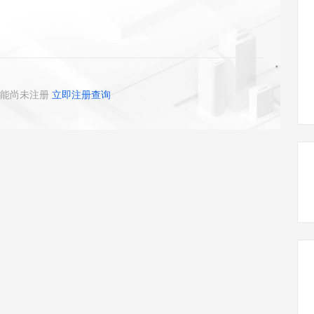
态智能体模型
旗舰 MoE 大模型，百万上下文与顶尖推理能力
图生视频，流
同享
万小智 AI 建站低至 15元/月
Qoder CN
AI 短剧/漫剧
云原生数据库 
快递物流查询
WordPress
成为服务伙
高校合作
点，立即开启云上创新
覆盖公网/内网、递归/权威、移动APP等全场景解析服务
送.CN域名，送备案服务码
基于千问大模型等，支持代码智能生成、研发智能问答
AI助力短剧
GLM-5.2
Wan2.7-T
Ubuntu
服务生态伙伴
视觉 Coding、空间感知、多模态思考等全面升级
1M上下文，专为长程任务能力而生
云工开物
企业应用
Works
Night Plan 支持 Qwen 3.8-Max
云原生大数据计算服务 MaxCompute
AI 办公
容器服务 Kub
NEW
Red Hat
30+ 款产品免费体验
Data Agent 驱动的一站式 Data+AI 开发治理平台
夜间 5 折，Qwen/Meoo/TokenPlan 客户专享
面向分析的企业级SaaS模式云数据仓库
AI智能应用
提供一站式管
科研合作
ERP
堂（旗舰版）
SUSE
能尚未注册
立即注册查询
智能客服
AI 应用构建
大模型原生
CRM
防护产品
2个月
自动承接线索
建站小程序
Qoder
大模型服务平台百炼-应用模版
OA 办公系统
HOT
NEW
面向真实软件
个人版上线、团队版降价；千问3.8-Max首发发尝鲜
丰富多元化的应用模版和解决方案
力提升
财税管理
模板建站
万有无界
大模型服务平台百炼-智能体
400电话
定制建站
的模型效果
灵活可视化地构建企业级 Agent
方案
广告营销
模板小程序
秒悟
人工智能平台 PAI
定制小程序
云端极速 AI 
新一代 AI 视频生成模型，深度适配广告营销等场景
AI Native 的算法工程平台，一站式完成建模、训练、推理服务部署
APP 开发
建站系统