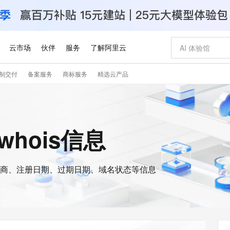
云市场
伙伴
服务
了解阿里云
制交付
备案服务
商标服务
精选云产品
AI 特惠
数据与 API
成为产品伙伴
企业增值服务
最佳实践
价格计算器
AI 场景体
基础软件
产品伙伴合
阿里云认证
市场活动
配置报价
大模型
自助选配和估算价格
新方式
睿译宝，AI翻译排版一步到位
智启 AI 普惠权益
产品生态集成认证中心
企业支持计划
云上春晚
域名与网站
千问官方 MaaS 平台，为开发者和 Agent 而生，新用户赠送 1 亿 + tokens 额度
Qwen Aud
AI Coding
阿里云Maa
2026 阿里云
云服务器 E
为企业打
数据集
Windows
大模型认证
模型
NEW
NEW
交付可用成果
值低价云产品抢先购
上传文档即自动完成翻译和格式还原
至高享 1亿+免费 tokens，加速 Al 应用落地
提供智能易用的域名与建站服务
智能编程，一键
安全可靠、
的whois信息
产品生态伙伴
专家技术服务
云上奥运之旅
弹性计算合作
阿里云中企出
手机三要素
宝塔 Linux
全部认证
价格优势
有专属领域专家
GLM-5.2：长任务时代开源旗舰模型
阿里云 OPC 创新助力计划
千问大模型
即刻拥有 DeepS
AI 电商营销
对象存储 O
大模型
产品生态伙伴工作台
企业增值服务台
云栖战略参考
云存储合作计
云栖大会
身份实名认证
CentOS
训练营
推动算力普惠，释放技术红利
最高返9万
多领域专家智能体,一键组建 AI 虚拟交付团队
快速构建应用程序和网站，即刻迈出上云第一步
至高百万元 Token 补贴，加速一人公司成长
多元化、高性能、安全可靠的大模型服务
真正可用的 1M 上下文,一次完成代码全链路开发
轻松解锁专属 Dee
从图文生成到
云上的中国
数据库合作计
活动全景
短信
Docker
图片和
商、注册日期、过期日期、域名状态等信息
站式影视创作平台
Hermes Agent，打造自进化智能体
Token Plan 模型订阅计划
数字证书管理服务（原SSL证书）
5 分钟轻松部署
AI 广告创作
无影云电脑
企业成长
NEW
信息公告
看见新力量
云网络合作计
OCR 文字识别
JAVA
证享300元代金券
可视化编排打通从文字构思到成片全链路闭环
全托管，含MySQL、PostgreSQL、SQL Server、MariaDB多引擎
自主进化，持久记忆，越用越聪明
Qwen3.8-Max 首发尝鲜，限时加量 10 倍，夜间低至2折
实现全站HTTPS，呈现可信的WEB访问
图文、视频一
随时随地安
Kimi-K3
HappyHors
NEW
魔搭 Mode
loud
服务实践
官网公告
Kimi 最新旗舰模型，长程编程与推理利器
让文字生成流
金融模力时刻
Salesforce O
版
发票查验
全能环境
Claude Code + GStack 打造工程团队
千问办公，限时限量积分加倍
Qoder
低代码高效构
AI 建站
短信服务
型
NEW
作计划
计划
创新中心
魔搭 ModelSc
健康状态
理服务
让AI从“聊天伙伴”进化为能干活的“数字员工”
安装技能 GStack，拥有专属 AI 工程团队
你的AI工作搭子，覆盖日常办公高频场景
面向真实软件的智能体编程平台
0 代码专业建
客户案例
天气预报查询
操作系统
Deepseek-v4-pro
HappyHors
态合作计划