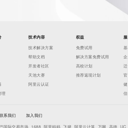
价
技术内容
权益
服
技术解决方案
免费试用
基
帮助文档
解决方案免费试用
企
开发者社区
高校计划
迁
天池大赛
推荐返现计划
官
器
阿里云认证
健
管理
信
联系我们
加入我们
巴国际交易市场
1688
阿里妈妈
飞猪
阿里云计算
万网
高德
UC