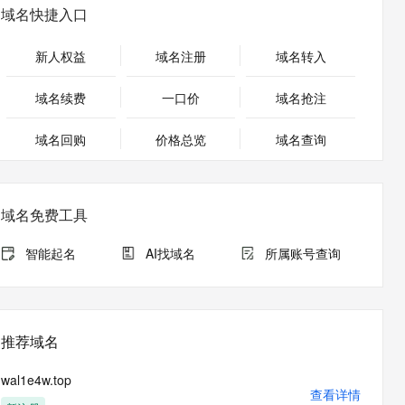
安全
畅自然，细节丰富
高表现力语音合成大模型，语音克隆听感自然
我要投诉
PolarDB
域名快捷入口
上云场景组合购
Milvus 弹性伸缩功能新增节
伴
漫剧创作，剧本、分镜、视频高效生成
100%兼容MySQL、PostgreSQL，兼容Oracle，支持集中和分布式
覆盖90%+业务场景，专享组合折扣价
点支持范围
2V
VPN
Fun-ASR
新人权益
域名注册
域名转入
文戏情感细腻自然，动作戏激烈拳拳到肉，实现更强表演能力
支持中英文自由切换，具备更强的噪声鲁棒性
ernetes 版 ACK
云聚AI 严选权益
AI 原生数据库服务发布
SSL 证书
，一键激活高效办公新体验
理容器应用的 K8s 服务
精选AI产品，从模型到应用全链提效
Agent 数据网关
域名续费
一口价
域名抢注
堡垒机
AI 用量加速计划
云原生数据库 PolarDB
应用
域名回购
价格总览
防火墙
域名查询
、识别商机，让客服更高效、服务更出色。
新老同享，达量后返
Agentic Database 发布
千问办公
主机安全
NEW
的智能体编程平台
一站式AI生产力平台
域名免费工具
AI 应用及服务市场
伶鹊
企业级人与Agent协作平台，接入和调度多个数字员工
智能客服平台，对话机器人、对话分析、智能外呼
智能起名
AI找域名
所属账号查询
AI 应用
大模型服务平台百炼 - 全妙
大模型
应用创作平台
多模态内容创作工具，已接入 DeepSeek
自然语言处理
推荐域名
数据标注
wal1e4w.top
机器学习
查看详情