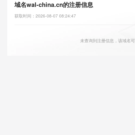
存储
天池大赛
能看、能想、能动手的多模
域名wal-china.cn的注册信息
云解析DNS
解决方案免费试用 新老
电子合同
最高领取价值200元试用
安全
网络与CDN
AI 算法大赛
Qwen3-VL-Plus
获取时间
：
2026-08-07 08:24:47
畅捷通
大数据开发治理平台 Data
AI 产品 免费试用
网络
安全
云开发大赛
Tableau 订阅
1亿+ 大模型 tokens 和 
可观测
入门学习赛
中间件
AI空中课堂在线直播课
未查询到注册信息，该域名可
云防火墙
140+云产品 免费试用
大模型服务
上云与迁云
云原生的云上边界网络安全
产品新客免费试用，最长1
数据库
生态解决方案
千问AI平台-Token Plan
企业出海
大模型ACA认证体验
大数据计算
助力企业全员 AI 认知与能
行业生态解决方案
政企业务
媒体服务
千问AI平台-模型体验
开发者生态解决方案
在线体验全尺寸、多种模态
企业服务与云通信
AI 开发和 AI 应用解决
Happy 系列大模型
域名与网站
终端用户计算
Serverless
大模型解决方案
开发工具