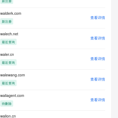
新注册
息提取
与 AI 智能体进行实时音视频通话
从文本、图片、视频中提取结构化的属性信息
构建支持视频理解的 AI 音视频实时通话应用
walderk.com
查看详情
t.diy 一步搞定创意建站
构建大模型应用的安全防护体系
新注册
通过自然语言交互简化开发流程,全栈开发支持
通过阿里云安全产品对 AI 应用进行安全防护
walech.net
查看详情
最近查询
waler.cn
查看详情
最近查询
walewang.com
查看详情
最近查询
waliagent.com
查看详情
待删除
walion.cn