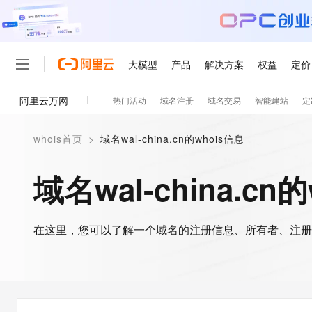
大模型
产品
解决方案
权益
定价
阿里云万网
热门活动
域名注册
域名交易
智能建站
定
大模型
产品
解决方案
权益
定价
云市场
伙伴
服务
了解阿里云
精选产品
精选解决方案
普惠上云
产品定价
精选商城
成为销售伙伴
售前咨询
为什么选择阿里云
千问AI平台
whois首页
>
域名wal-china.cn的whois信息
了解云产品的定价详情
大模型服务平台百炼
千问办公，解锁你的工作
普惠上云 官方力荐
分销伙伴
在线服务
网站建设
什么是云计算
大
大模型服务与应用平台
企业级Agent产品，直接
云服务器38元/年起，超
域名wal-china.cn
咨询伙伴
多端小程序
技术领先
云上成本管理
售后服务
轻量应用服务器
Agency Agents：拥
官方推荐返现计划
大模型
精选产品
精选解决方案
Salesforce 国际版订阅
稳定可靠
管理和优化成本
推荐新用户得奖励，单订单
销售伙伴合作计划
自助服务
友盟天域
安全合规
人工智能与机器学习
AI
文本生成
在这里，您可以了解一个域名的注册信息、所有者、注册
云数据库 RDS
HappyHorse 打造一
云工开物
无影生态合作计划
在线服务
观测云
分析师报告
高校专属算力普惠，学生认
计算
互联网应用开发
Qwen3.8-Max
HOT
Salesforce On Alibaba C
工单服务
智能体时代全能旗舰模型
Tuya 物联网平台阿里云
研究报告与白皮书
人工智能平台 PAI
快速拥有专属 OpenClaw
大模
Consulting Partner 合
大数据
容器
免费试用
短信专区
一站式AI开发、训练和推
蓝凌 OA
Qwen3.7-Plus
AI 大模型销售与服务生
现代化应用