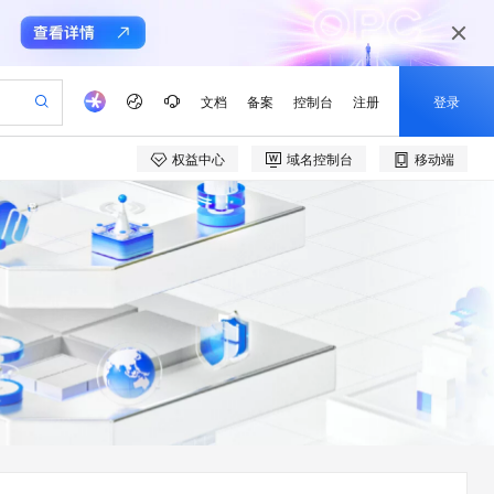
文档
备案
控制台
注册
登录
权益中心
域名控制台
移动端
验
作计划
器
AI 活动
专业服务
服务伙伴合作计划
开发者社区
加入我们
产品动态
服务平台百炼
阿里云 OPC 创新助力计划
一站式生成采购清单，支持单品或批量购买
io：打造专属 AI 语音助手
S产品伙伴计划（繁花）
峰会
CS
造的大模型服务与应用开发平台
一句话生成原生可编辑精美 PPT 文稿
AI 生产力先锋
Al MaaS 服务伙伴赋能合作
域名
博文
Careers
至高可申请百万元
Qwen3.8-Max 模型上线
开启高性价比 AI 编程新体验
弹性可伸缩的云计算服务
Qwen-Audio-3.0-Realtime 端到端实时语音角色扮演
输入一句话想法, 轻松生成专业的 PPT
先锋实践拓展 AI 生产力的边界
Token 补贴，五大权
计划
海大会
伙伴信用分合作计划
商标
问答
社会招聘
益加速 OPC 成功
eek-V4-Pro
SS
一键部署幻兽帕鲁游戏服务器
飞天发布时刻
HOT
Open Search 向量检索版支
划
备案
电子书
校园招聘
pSeek-V4-Pro
视频创作，一键激活电商全链路生产力
稳定、安全、高性价比、高性能的云存储服务
一键购买专属联机服务器，轻松开启游戏
所见，即是所愿
持视频检索 Pipeline 功能
更多支持
划
公司注册
镜像站
视频生成
语音识别与合成
专属 QwenPaw
漫剧工坊：一站式动画创作平台
AI 实训营
HOT
应用身份服务 (IDaaS)
合作伙伴培训与认证
划
上云迁移
站生成，高效打造优质广告素材
全接入的云上超级电脑
从聊天伙伴进化为能主动干活的本地数字员工
快速生产连贯的高质量长漫剧
从基础到进阶，Agent 创客手把手教你
OpenClaw 管理能力上线
e-1.1-T2V
Qwen3-TTS-Flash
lScope
我要反馈
查询合作伙伴
畅细腻的高质量视频
离线语音合成大模型，多语言方言自适应，低延迟高稳定
n Alibaba Cloud ISV 合作
代维服务
建企业门户网站
10 分钟搭建微信、支付宝小程序
MaxCompute MaxFrame 提
创新加速
ope
登录合作伙伴管理后台
我要建议
站，无忧落地极速上线
以可视化方式快速构建移动和 PC 门户网站
国内短信简单易用，安全可靠，秒级触达，全球覆盖200+国家和地区。
高效部署网站，快速应用到小程序
供自动弹性内存功能
e-1.1-I2V
Cosyvoice-V3-Flash