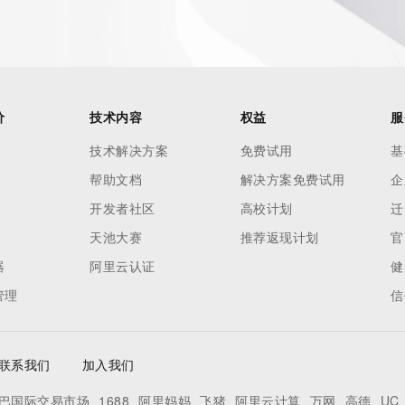
es and
rovided by
this
价
技术内容
权益
服
 lawful
技术解决方案
免费试用
基
ta
帮助文档
解决方案免费试用
企
pporting
开发者社区
高校计划
迁
dvertising
天池大赛
推荐返现计划
官
r
器
阿里云认证
健
processes
管理
信
y
ames or
联系我们
加入我们
y time. By
巴国际交易市场
1688
阿里妈妈
飞猪
阿里云计算
万网
高德
UC