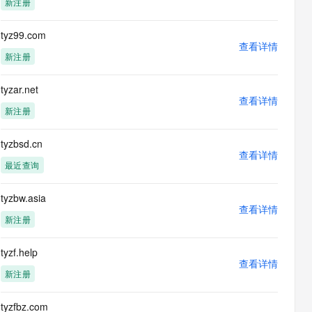
新注册
息提取
与 AI 智能体进行实时音视频通话
从文本、图片、视频中提取结构化的属性信息
构建支持视频理解的 AI 音视频实时通话应用
tyz99.com
查看详情
t.diy 一步搞定创意建站
构建大模型应用的安全防护体系
新注册
通过自然语言交互简化开发流程,全栈开发支持
通过阿里云安全产品对 AI 应用进行安全防护
tyzar.net
查看详情
新注册
tyzbsd.cn
查看详情
最近查询
tyzbw.asia
查看详情
新注册
tyzf.help
查看详情
新注册
tyzfbz.com