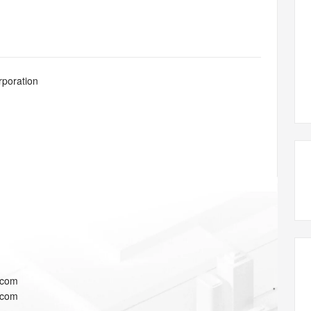
态智能体模型
旗舰 MoE 大模型，百万上下文与顶尖推理能力
图生视频，流
同享
万小智 AI 建站低至 15元/月
Qoder CN
AI 短剧/漫剧
云原生数据库 
快递物流查询
WordPress
成为服务伙
高校合作
点，立即开启云上创新
覆盖公网/内网、递归/权威、移动APP等全场景解析服务
送.CN域名，送备案服务码
基于千问大模型等，支持代码智能生成、研发智能问答
AI助力短剧
GLM-5.2
Wan2.7-T
Ubuntu
服务生态伙伴
视觉 Coding、空间感知、多模态思考等全面升级
1M上下文，专为长程任务能力而生
云工开物
企业应用
Works
Night Plan 支持 Qwen 3.8-Max
云原生大数据计算服务 MaxCompute
AI 办公
容器服务 Kub
NEW
Red Hat
30+ 款产品免费体验
Data Agent 驱动的一站式 Data+AI 开发治理平台
夜间 5 折，Qwen/Meoo/TokenPlan 客户专享
面向分析的企业级SaaS模式云数据仓库
AI智能应用
提供一站式管
科研合作
rporation
ERP
堂（旗舰版）
SUSE
智能客服
AI 应用构建
大模型原生
CRM
防护产品
2个月
自动承接线索
建站小程序
Qoder
大模型服务平台百炼-应用模版
OA 办公系统
HOT
NEW
面向真实软件
个人版上线、团队版降价；千问3.8-Max首发发尝鲜
丰富多元化的应用模版和解决方案
力提升
财税管理
模板建站
万有无界
大模型服务平台百炼-智能体
400电话
定制建站
的模型效果
灵活可视化地构建企业级 Agent
方案
广告营销
模板小程序
秒悟
人工智能平台 PAI
定制小程序
云端极速 AI 
新一代 AI 视频生成模型，深度适配广告营销等场景
AI Native 的算法工程平台，一站式完成建模、训练、推理服务部署
APP 开发
.com
建站系统
.com