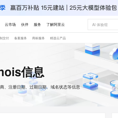
云市场
伙伴
服务
了解阿里云
制交付
备案服务
商标服务
精选云产品
AI 特惠
数据与 API
成为产品伙伴
企业增值服务
最佳实践
价格计算器
AI 场景体
基础软件
产品伙伴合
阿里云认证
市场活动
配置报价
大模型
自助选配和估算价格
步到位
智启 AI 普惠权益
产品生态集成认证中心
企业支持计划
云上春晚
域名与网站
Qwen Audio：打造专属 AI 语音助手
千问官方 MaaS 平台，为开发者和 Agent 而生，新用户赠送 1 亿 + tokens 额度
一句话生成原生
AI Coding
阿里云Maa
2026 阿里云
云服务器 E
为企业打
数据集
Windows
大模型认证
模型
NEW
NEW
格式还原
值低价云产品抢先购
至高享 1亿+免费 tokens，加速 Al 应用落地
提供智能易用的域名与建站服务
Qwen-Audio-3.0-Realtime 端到端实时语音角色扮演
输入一句话想法,
智能编程，一键
安全可靠、
whois信息
产品生态伙伴
专家技术服务
云上奥运之旅
弹性计算合作
阿里云中企出
手机三要素
宝塔 Linux
全部认证
价格优势
开源旗舰模型
即刻拥有 DeepSeek-V4-Pro
阿里云 OPC 创新助力计划
千问大模型
一键部署幻兽
AI 电商营销
对象存储 O
大模型
产品生态伙伴工作台
企业增值服务台
云栖战略参考
云存储合作计
云栖大会
身份实名认证
CentOS
训练营
推动算力普惠，释放技术红利
最高返9万
真正可用的 1M 上下文,一次完成代码全链路开发
快速构建应用程序和网站，即刻迈出上云第一步
轻松解锁专属 DeepSeek-V4-Pro
至高百万元 Token 补贴，加速一人公司成长
多元化、高性能、安全可靠的大模型服务
一键购买专属
从图文生成到
云上的中国
数据库合作计
活动全景
短信
Docker
图片和
商、注册日期、过期日期、域名状态等信息
自进化智能体
5 分钟轻松部署专属 QwenPaw
Token Plan 模型订阅计划
数字证书管理服务（原SSL证书）
高效搭建 AI
AI 广告创作
无影云电脑
企业成长
NEW
HOT
信息公告
看见新力量
云网络合作计
OCR 文字识别
JAVA
越聪明
证享300元代金券
全托管，含MySQL、PostgreSQL、SQL Server、MariaDB多引擎
Qwen3.8-Max 首发尝鲜，限时加量 10 倍，夜间低至2折
实现全站HTTPS，呈现可信的WEB访问
从聊天伙伴进化为能主动干活的本地数字员工
图文、视频一
随时随地安
Kimi-K3
HappyHors
NEW
魔搭 Mode
loud
服务实践
官网公告
Kimi 最新旗舰模型，长程编程与推理利器
让文字生成流
金融模力时刻
Salesforce O
版
发票查验
全能环境
Claude Code + GStack 打造工程团队
千问办公，限时限量积分加倍
Qoder
低代码高效构
AI 建站
短信服务
型
NEW
作计划
计划
创新中心
魔搭 ModelSc
健康状态
理服务
让AI从“聊天伙伴”进化为能干活的“数字员工”
安装技能 GStack，拥有专属 AI 工程团队
你的AI工作搭子，覆盖日常办公高频场景
面向真实软件的智能体编程平台
0 代码专业建
客户案例
天气预报查询
操作系统
Deepseek-v4-pro
HappyHors
态合作计划