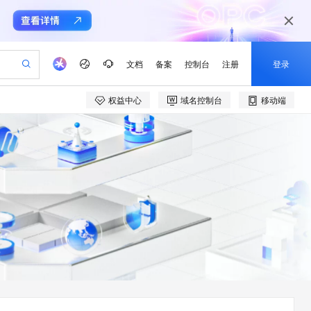
文档
备案
控制台
注册
登录
权益中心
域名控制台
移动端
验
作计划
器
AI 活动
专业服务
服务伙伴合作计划
开发者社区
加入我们
产品动态
服务平台百炼
阿里云 OPC 创新助力计划
一站式生成采购清单，支持单品或批量购买
可编辑精美 PPT 文稿
S产品伙伴计划（繁花）
峰会
CS
造的大模型服务与应用开发平台
Agency Agents：拥有专属领域专家
AI 生产力先锋
Al MaaS 服务伙伴赋能合作
域名
博文
Careers
至高可申请百万元
Qwen3.8-Max 模型上线
 轻松生成专业的 PPT
开启高性价比 AI 编程新体验
弹性可伸缩的云计算服务
先锋实践拓展 AI 生产力的边界
多领域专家智能体,一键组建 AI 虚拟交付团队
Token 补贴，五大权
计划
海大会
伙伴信用分合作计划
商标
问答
社会招聘
益加速 OPC 成功
帕鲁游戏服务器
SS
HappyHorse 打造一站式影视创作平台
飞天发布时刻
HOT
Open Search 向量检索版支
划
备案
电子书
校园招聘
联机服务器，轻松开启游戏
视频创作，一键激活电商全链路生产力
稳定、安全、高性价比、高性能的云存储服务
所见，即是所愿
持视频检索 Pipeline 功能
可视化编排打通从文字构思到成片全链路闭环
更多支持
划
公司注册
镜像站
视频生成
语音识别与合成
 智能体与工作流应用
漫剧工坊：一站式动画创作平台
AI 实训营
应用身份服务 (IDaaS)
合作伙伴培训与认证
划
上云迁移
站生成，高效打造优质广告素材
全接入的云上超级电脑
通过阿里云百炼高效搭建AI应用,助力高效开发
快速生产连贯的高质量长漫剧
从基础到进阶，Agent 创客手把手教你
OpenClaw 管理能力上线
e-1.1-T2V
Qwen3-TTS-Flash
lScope
我要反馈
查询合作伙伴
畅细腻的高质量视频
离线语音合成大模型，多语言方言自适应，低延迟高稳定
n Alibaba Cloud ISV 合作
代维服务
建企业门户网站
10 分钟搭建微信、支付宝小程序
MaxCompute MaxFrame 提
创新加速
ope
登录合作伙伴管理后台
我要建议
站，无忧落地极速上线
以可视化方式快速构建移动和 PC 门户网站
国内短信简单易用，安全可靠，秒级触达，全球覆盖200+国家和地区。
高效部署网站，快速应用到小程序
供自动弹性内存功能
e-1.1-I2V
Cosyvoice-V3-Flash