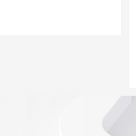
ann.org/wicf
26Z <<<
s://icann.org/epp
ed
rmational
Registry is
tes