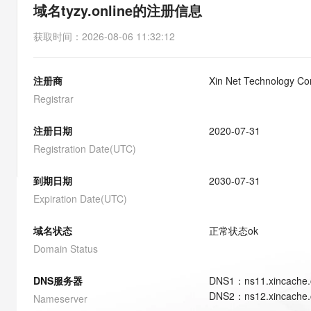
存储
天池大赛
能看、能想、能动手的多模
域名tyzy.online的注册信息
云解析DNS
解决方案免费试用 新老
电子合同
最高领取价值200元试用
安全
网络与CDN
AI 算法大赛
Qwen3-VL-Plus
获取时间
：
2026-08-06 11:32:12
畅捷通
大数据开发治理平台 Data
AI 产品 免费试用
网络
安全
云开发大赛
Tableau 订阅
1亿+ 大模型 tokens 和 
注册商
Xin Net Technology Co
可观测
入门学习赛
中间件
AI空中课堂在线直播课
云防火墙
140+云产品 免费试用
Registrar
大模型服务
上云与迁云
云原生的云上边界网络安全
产品新客免费试用，最长1
数据库
生态解决方案
注册日期
2020-07-31
千问AI平台-Token Plan
企业出海
大模型ACA认证体验
大数据计算
Registration Date(UTC)
助力企业全员 AI 认知与能
行业生态解决方案
政企业务
媒体服务
千问AI平台-模型体验
到期日期
2030-07-31
开发者生态解决方案
在线体验全尺寸、多种模态
Expiration Date(UTC)
企业服务与云通信
AI 开发和 AI 应用解决
Happy 系列大模型
域名与网站
域名状态
正常状态
ok
Domain Status
终端用户计算
DNS服务器
DNS
1
：
ns11.xincache
Serverless
大模型解决方案
DNS
2
：
ns12.xincache
Nameserver
开发工具