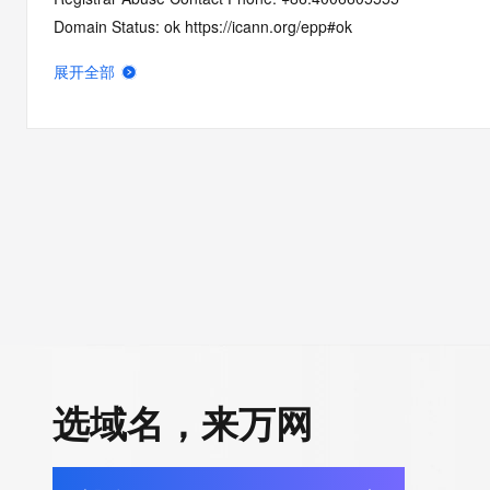
Domain Status: ok https://icann.org/epp#ok
Name Server: ns11.xincache.com
展开全部
Name Server: ns12.xincache.com
DNSSEC: unsigned
URL of the ICANN RDDS Inaccuracy Complaint Form: https://ic
>>> Last update of WHOIS database: 2026-06-10T19:52:02.8
For more information on domain status codes, please visit http
The WHOIS information provided in this page has been redact
in compliance with ICANN's Temporary Specification for gTLD
Registration Data.
选域名，来万网
The data in this record is provided by Tucows Registry for info
purposes only, and it does not guarantee its accuracy. Tucows 
authoritative for whois information in top-level domains it opera