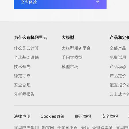
立即体验
under contract with the Internet Corporation for Assigned Nam
Numbers. Whois information from other top-level domains is p
a third-party under license to Tucows Registry.
This service is intended only for query-based access. By using 
为什么选择阿里云
大模型
产品和定
service, you agree that you will use any data presented only for
什么是云计算
大模型服务平台
全部产品
purposes and that, under no circumstances will you use (a) da
全球基础设施
千问大模型
免费试用
acquired for the purpose of allowing, enabling, or otherwise su
the transmission by e-mail, telephone, facsimile or other
技术领先
模型市场
产品动态
communications mechanism of mass  unsolicited, commercial a
稳定可靠
产品定价
or solicitations to entities other than your existing  customers; o
安全合规
配置报价
(b) this service to enable high volume, automated, electronic 
分析师报告
云上成本
that send queries or data to the systems of any Registrar or an
Registry except as reasonably necessary to register domain n
modify existing domain name registrations.
法律声明
Cookies政策
廉正举报
安全举报
Tucows Registry reserves the right to modify these terms at an
阿里巴巴集团
淘宝网
千问AI平台
天猫
全球速卖通
阿里巴