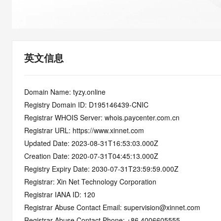
快速部署 Dify，高效搭建 
迁移与运维管理
10 分钟在聊天系统中增加
专有云
英文信息
Domain Name: tyzy.online
Registry Domain ID: D195146439-CNIC
Registrar WHOIS Server: whois.paycenter.com.cn
Registrar URL: https://www.xinnet.com
Updated Date: 2023-08-31T16:53:03.000Z
Creation Date: 2020-07-31T04:45:13.000Z
Registry Expiry Date: 2030-07-31T23:59:59.000Z
Registrar: Xin Net Technology Corporation
Registrar IANA ID: 120
Registrar Abuse Contact Email: supervision@xinnet.com
Registrar Abuse Contact Phone: +86.4006605555