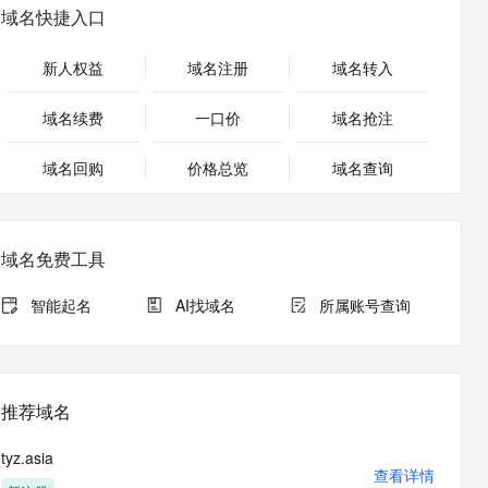
安全
畅自然，细节丰富
高表现力语音合成大模型，语音克隆听感自然
我要投诉
PolarDB
域名快捷入口
上云场景组合购
Milvus 弹性伸缩功能新增节
伴
漫剧创作，剧本、分镜、视频高效生成
100%兼容MySQL、PostgreSQL，兼容Oracle，支持集中和分布式
覆盖90%+业务场景，专享组合折扣价
点支持范围
2V
VPN
Fun-ASR
新人权益
域名注册
域名转入
文戏情感细腻自然，动作戏激烈拳拳到肉，实现更强表演能力
支持中英文自由切换，具备更强的噪声鲁棒性
ernetes 版 ACK
云聚AI 严选权益
AI 原生数据库服务发布
SSL 证书
，一键激活高效办公新体验
理容器应用的 K8s 服务
精选AI产品，从模型到应用全链提效
Agent 数据网关
域名续费
一口价
域名抢注
堡垒机
AI 用量加速计划
云原生数据库 PolarDB
应用
域名回购
价格总览
防火墙
域名查询
、识别商机，让客服更高效、服务更出色。
新老同享，达量后返
Agentic Database 发布
千问办公
主机安全
NEW
的智能体编程平台
一站式AI生产力平台
域名免费工具
AI 应用及服务市场
伶鹊
企业级人与Agent协作平台，接入和调度多个数字员工
智能客服平台，对话机器人、对话分析、智能外呼
智能起名
AI找域名
所属账号查询
AI 应用
大模型服务平台百炼 - 全妙
大模型
应用创作平台
多模态内容创作工具，已接入 DeepSeek
自然语言处理
推荐域名
数据标注
tyz.asia
机器学习
查看详情