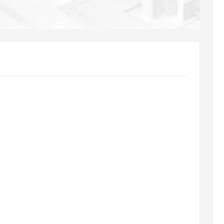
AI 应用
10分钟微调：让0.6B模型媲美235B模
多模态数据信
型
依托云原生高可用架构,实现Dify私有化部署
用1%尺寸在特定领域达到大模型90%以上效果
一个 AI 助手
超强辅助，Bol
即刻拥有 DeepSeek-R1 满血版
在企业官网、通讯软件中为客户提供 AI 客服
多种方案随心选，轻松解锁专属 DeepSeek