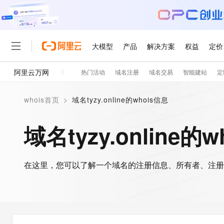
大模型
产品
解决方案
权益
定价
阿里云万网
热门活动
域名注册
域名交易
智能建站
定
大模型
产品
解决方案
权益
定价
云市场
伙伴
服务
了解阿里云
精选产品
精选解决方案
普惠上云
产品定价
精选商城
成为销售伙伴
售前咨询
为什么选择阿里云
千问AI平台
whois首页
>
域名tyzy.online的whois信息
了解云产品的定价详情
大模型服务平台百炼
睿译宝，AI翻译排版一
普惠上云 官方力荐
分销伙伴
在线服务
网站建设
什么是云计算
大
大模型服务与应用平台
上传文档即自动完成翻译和
云服务器38元/年起，超
域名tyzy.online的
咨询伙伴
多端小程序
技术领先
云上成本管理
售后服务
轻量应用服务器
GLM-5.2：长任务时代
官方推荐返现计划
大模型
精选产品
精选解决方案
Salesforce 国际版订阅
稳定可靠
管理和优化成本
推荐新用户得奖励，单订单
销售伙伴合作计划
自助服务
友盟天域
安全合规
人工智能与机器学习
AI
文本生成
在这里，您可以了解一个域名的注册信息、所有者、注册
云数据库 RDS
Hermes Agent，打造
云工开物
无影生态合作计划
在线服务
观测云
分析师报告
自主进化，持久记忆，越用
高校专属算力普惠，学生认
计算
互联网应用开发
Qwen3.8-Max
HOT
Salesforce On Alibaba C
工单服务
智能体时代全能旗舰模型
Tuya 物联网平台阿里云
研究报告与白皮书
人工智能平台 PAI
快速拥有专属 OpenClaw
大模
Consulting Partner 合
大数据
容器
免费试用
短信专区
一站式AI开发、训练和推
蓝凌 OA
Qwen3.7-Plus
AI 大模型销售与服务生
现代化应用