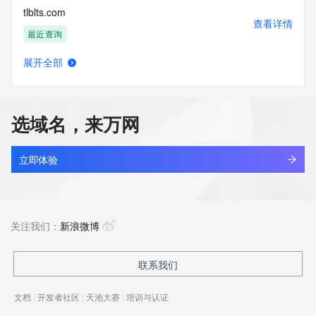
tlblts.com
查看详情
最近查询
展开全部
tlbswcu.cn
查看详情
最近查询
选域名，来万网
kingsun.cn
查看详情
最近查询
立即体验
apsci.cn
查看详情
最近查询
关注我们：
新浪微博
bmwev.cn
联系我们
查看详情
最近查询
文档
|
开发者社区
|
天池大赛
|
培训与认证