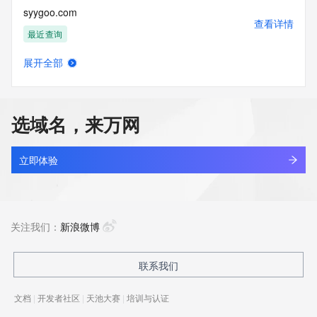
syygoo.com
查看详情
最近查询
展开全部
syyjcm.com
查看详情
新注册
选域名，来万网
syynj.com
查看详情
新注册
立即体验
syyoqls.cn
查看详情
最近查询
关注我们：
新浪微博
syysma.cn
联系我们
查看详情
最近查询
文档
|
开发者社区
|
天池大赛
|
培训与认证