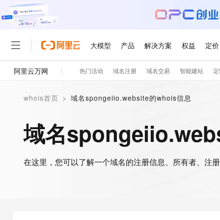
大模型
产品
解决方案
权益
定价
阿里云万网
热门活动
域名注册
域名交易
智能建站
定
大模型
产品
解决方案
权益
定价
云市场
伙伴
服务
了解阿里云
精选产品
精选解决方案
普惠上云
产品定价
精选商城
成为销售伙伴
售前咨询
为什么选择阿里云
千问AI平台
whois首页
>
域名spongeiio.website的whois信息
了解云产品的定价详情
大模型服务平台百炼
千问办公，解锁你的工作
普惠上云 官方力荐
分销伙伴
在线服务
网站建设
什么是云计算
大
大模型服务与应用平台
企业级Agent产品，直接
云服务器38元/年起，超
域名spongeiio.we
咨询伙伴
多端小程序
技术领先
云上成本管理
售后服务
轻量应用服务器
Agency Agents：拥
官方推荐返现计划
大模型
精选产品
精选解决方案
Salesforce 国际版订阅
稳定可靠
管理和优化成本
推荐新用户得奖励，单订单
销售伙伴合作计划
自助服务
友盟天域
安全合规
人工智能与机器学习
AI
文本生成
在这里，您可以了解一个域名的注册信息、所有者、注册
云数据库 RDS
HappyHorse 打造一
云工开物
无影生态合作计划
在线服务
观测云
分析师报告
高校专属算力普惠，学生认
计算
互联网应用开发
Qwen3.8-Max
HOT
Salesforce On Alibaba C
工单服务
智能体时代全能旗舰模型
Tuya 物联网平台阿里云
研究报告与白皮书
人工智能平台 PAI
快速拥有专属 OpenClaw
大模
Consulting Partner 合
大数据
容器
免费试用
短信专区
一站式AI开发、训练和推
蓝凌 OA
Qwen3.7-Plus
AI 大模型销售与服务生
现代化应用