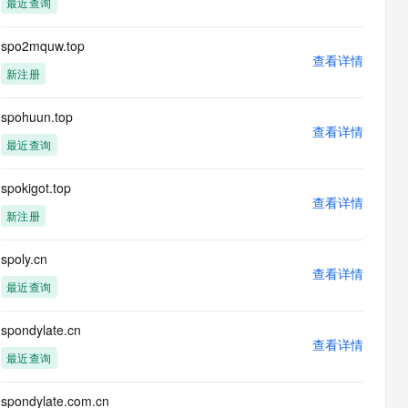
最近查询
息提取
与 AI 智能体进行实时音视频通话
从文本、图片、视频中提取结构化的属性信息
构建支持视频理解的 AI 音视频实时通话应用
spo2mquw.top
查看详情
t.diy 一步搞定创意建站
构建大模型应用的安全防护体系
新注册
通过自然语言交互简化开发流程,全栈开发支持
通过阿里云安全产品对 AI 应用进行安全防护
spohuun.top
查看详情
最近查询
spokigot.top
查看详情
新注册
spoly.cn
查看详情
最近查询
spondylate.cn
查看详情
最近查询
spondylate.com.cn