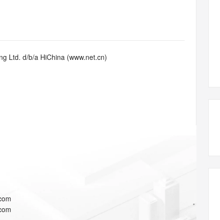
态智能体模型
旗舰 MoE 大模型，百万上下文与顶尖推理能力
图生视频，流
同享
万小智 AI 建站低至 15元/月
Qoder CN
AI 短剧/漫剧
云原生数据库 
快递物流查询
WordPress
成为服务伙
高校合作
点，立即开启云上创新
覆盖公网/内网、递归/权威、移动APP等全场景解析服务
送.CN域名，送备案服务码
基于千问大模型等，支持代码智能生成、研发智能问答
AI助力短剧
GLM-5.2
Wan2.7-T
Ubuntu
服务生态伙伴
视觉 Coding、空间感知、多模态思考等全面升级
1M上下文，专为长程任务能力而生
云工开物
企业应用
Works
Night Plan 支持 Qwen 3.8-Max
云原生大数据计算服务 MaxCompute
AI 办公
容器服务 Kub
NEW
Red Hat
30+ 款产品免费体验
Data Agent 驱动的一站式 Data+AI 开发治理平台
夜间 5 折，Qwen/Meoo/TokenPlan 客户专享
面向分析的企业级SaaS模式云数据仓库
AI智能应用
提供一站式管
科研合作
g Ltd. d/b/a HiChina (www.net.cn)
ERP
堂（旗舰版）
SUSE
智能客服
AI 应用构建
大模型原生
CRM
防护产品
2个月
自动承接线索
建站小程序
Qoder
大模型服务平台百炼-应用模版
OA 办公系统
HOT
NEW
面向真实软件
个人版上线、团队版降价；千问3.8-Max首发发尝鲜
丰富多元化的应用模版和解决方案
力提升
财税管理
模板建站
万有无界
大模型服务平台百炼-智能体
400电话
定制建站
的模型效果
灵活可视化地构建企业级 Agent
方案
广告营销
模板小程序
秒悟
人工智能平台 PAI
定制小程序
云端极速 AI 
新一代 AI 视频生成模型，深度适配广告营销等场景
AI Native 的算法工程平台，一站式完成建模、训练、推理服务部署
APP 开发
.com
建站系统
.com