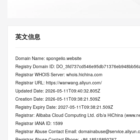
快速部署 Dify，高效搭建 
迁移与运维管理
10 分钟在聊天系统中增加
专有云
英文信息
Domain Name: spongeiio.website
Registry Domain ID: DO_3fd737cd546e95db71376eb948bb56
Registrar WHOIS Server: whois.hichina.com
Registrar URL: https://wanwang.aliyun.com/
Updated Date: 2026-05-11T09:40:32.805Z
Creation Date: 2026-05-11T09:38:21.509Z
Registry Expiry Date: 2027-05-11T09:38:21.509Z
Registrar: Alibaba Cloud Computing Ltd. d/b/a HiChina (www.ne
Registrar IANA ID: 1599
Registrar Abuse Contact Email: domainabuse@service.aliyun.
Registrar Abuse Contact Phone: +86.18515850767