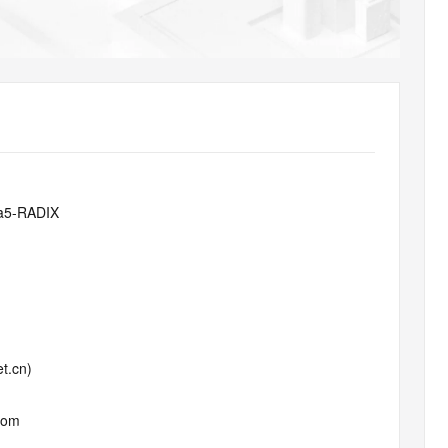
AI 应用
10分钟微调：让0.6B模型媲美235B模
多模态数据信
型
依托云原生高可用架构,实现Dify私有化部署
用1%尺寸在特定领域达到大模型90%以上效果
一个 AI 助手
超强辅助，Bol
即刻拥有 DeepSeek-R1 满血版
在企业官网、通讯软件中为客户提供 AI 客服
多种方案随心选，轻松解锁专属 DeepSeek
a5-RADIX
t.cn)
com