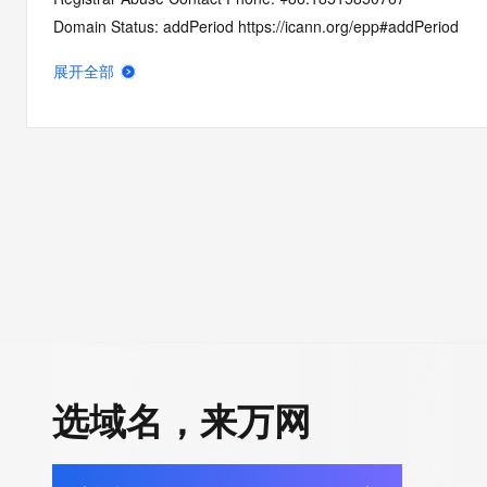
Domain Status: addPeriod https://icann.org/epp#addPeriod
Name Server: dns27.hichina.com
展开全部
Name Server: dns28.hichina.com
DNSSEC: unsigned
URL of the ICANN RDDS Inaccuracy Complaint Form: https://ic
>>> Last update of WHOIS database: 2026-05-13T06:13:43.3
For more information on domain status codes, please visit http
The WHOIS information provided in this page has been redact
in compliance with ICANN's Temporary Specification for gTLD
Registration Data.
选域名，来万网
The data in this record is provided by Tucows Registry for info
purposes only, and it does not guarantee its accuracy. Tucows 
authoritative for whois information in top-level domains it opera