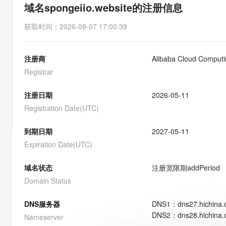
存储
天池大赛
能看、能想、能动手的多模
域名spongeiio.website的注册信息
云解析DNS
解决方案免费试用 新老
电子合同
最高领取价值200元试用
安全
网络与CDN
AI 算法大赛
Qwen3-VL-Plus
获取时间
：
2026-08-07 17:00:39
畅捷通
大数据开发治理平台 Data
AI 产品 免费试用
网络
安全
云开发大赛
Tableau 订阅
1亿+ 大模型 tokens 和 
注册商
Alibaba Cloud Computin
可观测
入门学习赛
中间件
AI空中课堂在线直播课
云防火墙
140+云产品 免费试用
Registrar
大模型服务
上云与迁云
云原生的云上边界网络安全
产品新客免费试用，最长1
数据库
生态解决方案
注册日期
2026-05-11
千问AI平台-Token Plan
企业出海
大模型ACA认证体验
大数据计算
Registration Date(UTC)
助力企业全员 AI 认知与能
行业生态解决方案
政企业务
媒体服务
千问AI平台-模型体验
到期日期
2027-05-11
开发者生态解决方案
在线体验全尺寸、多种模态
Expiration Date(UTC)
企业服务与云通信
AI 开发和 AI 应用解决
Happy 系列大模型
域名与网站
域名状态
注册宽限期
addPeriod
Domain Status
终端用户计算
DNS服务器
DNS
1
：
dns27.hichina
Serverless
大模型解决方案
DNS
2
：
dns28.hichina
Nameserver
开发工具