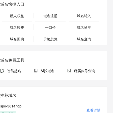
安全
畅自然，细节丰富
高表现力语音合成大模型，语音克隆听感自然
我要投诉
PolarDB
域名快捷入口
上云场景组合购
Milvus 弹性伸缩功能新增节
伴
漫剧创作，剧本、分镜、视频高效生成
100%兼容MySQL、PostgreSQL，兼容Oracle，支持集中和分布式
覆盖90%+业务场景，专享组合折扣价
点支持范围
2V
VPN
Fun-ASR
新人权益
域名注册
域名转入
文戏情感细腻自然，动作戏激烈拳拳到肉，实现更强表演能力
支持中英文自由切换，具备更强的噪声鲁棒性
ernetes 版 ACK
云聚AI 严选权益
AI 原生数据库服务发布
SSL 证书
，一键激活高效办公新体验
理容器应用的 K8s 服务
精选AI产品，从模型到应用全链提效
Agent 数据网关
域名续费
一口价
域名抢注
堡垒机
AI 用量加速计划
云原生数据库 PolarDB
应用
域名回购
价格总览
防火墙
域名查询
、识别商机，让客服更高效、服务更出色。
新老同享，达量后返
Agentic Database 发布
千问办公
主机安全
NEW
的智能体编程平台
一站式AI生产力平台
域名免费工具
AI 应用及服务市场
伶鹊
企业级人与Agent协作平台，接入和调度多个数字员工
智能客服平台，对话机器人、对话分析、智能外呼
智能起名
AI找域名
所属账号查询
AI 应用
大模型服务平台百炼 - 全妙
大模型
应用创作平台
多模态内容创作工具，已接入 DeepSeek
自然语言处理
推荐域名
数据标注
spo-3614.top
机器学习
查看详情