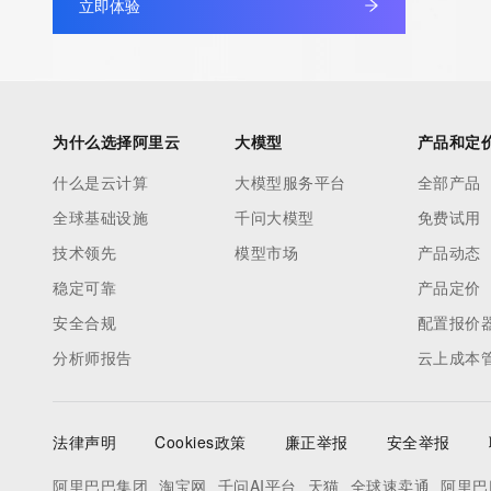
立即体验
under contract with the Internet Corporation for Assigned Nam
Numbers. Whois information from other top-level domains is p
a third-party under license to Tucows Registry.
This service is intended only for query-based access. By using 
为什么选择阿里云
大模型
产品和定
service, you agree that you will use any data presented only for
什么是云计算
大模型服务平台
全部产品
purposes and that, under no circumstances will you use (a) da
全球基础设施
千问大模型
免费试用
acquired for the purpose of allowing, enabling, or otherwise su
the transmission by e-mail, telephone, facsimile or other
技术领先
模型市场
产品动态
communications mechanism of mass  unsolicited, commercial a
稳定可靠
产品定价
or solicitations to entities other than your existing  customers; o
安全合规
配置报价
(b) this service to enable high volume, automated, electronic 
分析师报告
云上成本
that send queries or data to the systems of any Registrar or an
Registry except as reasonably necessary to register domain n
modify existing domain name registrations.
法律声明
Cookies政策
廉正举报
安全举报
Tucows Registry reserves the right to modify these terms at an
阿里巴巴集团
淘宝网
千问AI平台
天猫
全球速卖通
阿里巴