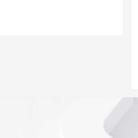
ann.org/wicf
93Z <<<
s://icann.org/epp
ed
rmational
Registry is
tes