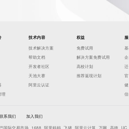
es and
rovided by
this
价
技术内容
权益
服
 lawful
技术解决方案
免费试用
基
ta
帮助文档
解决方案免费试用
企
pporting
开发者社区
高校计划
迁
dvertising
天池大赛
推荐返现计划
官
r
器
阿里云认证
健
processes
管理
信
y
ames or
联系我们
加入我们
y time. By
巴国际交易市场
1688
阿里妈妈
飞猪
阿里云计算
万网
高德
UC