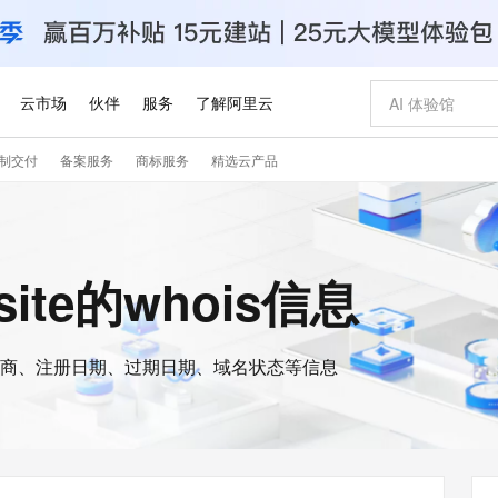
云市场
伙伴
服务
了解阿里云
制交付
备案服务
商标服务
精选云产品
AI 特惠
数据与 API
成为产品伙伴
企业增值服务
最佳实践
价格计算器
AI 场景体
基础软件
产品伙伴合
阿里云认证
市场活动
配置报价
大模型
自助选配和估算价格
新方式
睿译宝，AI翻译排版一步到位
智启 AI 普惠权益
产品生态集成认证中心
企业支持计划
云上春晚
域名与网站
千问官方 MaaS 平台，为开发者和 Agent 而生，新用户赠送 1 亿 + tokens 额度
Qwen Aud
AI Coding
阿里云Maa
2026 阿里云
云服务器 E
为企业打
数据集
Windows
大模型认证
模型
NEW
NEW
交付可用成果
值低价云产品抢先购
上传文档即自动完成翻译和格式还原
至高享 1亿+免费 tokens，加速 Al 应用落地
提供智能易用的域名与建站服务
智能编程，一键
安全可靠、
bsite的whois信息
产品生态伙伴
专家技术服务
云上奥运之旅
弹性计算合作
阿里云中企出
手机三要素
宝塔 Linux
全部认证
价格优势
有专属领域专家
GLM-5.2：长任务时代开源旗舰模型
阿里云 OPC 创新助力计划
千问大模型
即刻拥有 DeepS
AI 电商营销
对象存储 O
大模型
产品生态伙伴工作台
企业增值服务台
云栖战略参考
云存储合作计
云栖大会
身份实名认证
CentOS
训练营
推动算力普惠，释放技术红利
最高返9万
多领域专家智能体,一键组建 AI 虚拟交付团队
快速构建应用程序和网站，即刻迈出上云第一步
至高百万元 Token 补贴，加速一人公司成长
多元化、高性能、安全可靠的大模型服务
真正可用的 1M 上下文,一次完成代码全链路开发
轻松解锁专属 Dee
从图文生成到
云上的中国
数据库合作计
活动全景
短信
Docker
图片和
商、注册日期、过期日期、域名状态等信息
站式影视创作平台
Hermes Agent，打造自进化智能体
Token Plan 模型订阅计划
数字证书管理服务（原SSL证书）
5 分钟轻松部署
AI 广告创作
无影云电脑
企业成长
NEW
信息公告
看见新力量
云网络合作计
OCR 文字识别
JAVA
证享300元代金券
可视化编排打通从文字构思到成片全链路闭环
全托管，含MySQL、PostgreSQL、SQL Server、MariaDB多引擎
自主进化，持久记忆，越用越聪明
Qwen3.8-Max 首发尝鲜，限时加量 10 倍，夜间低至2折
实现全站HTTPS，呈现可信的WEB访问
图文、视频一
随时随地安
Kimi-K3
HappyHors
NEW
魔搭 Mode
loud
服务实践
官网公告
Kimi 最新旗舰模型，长程编程与推理利器
让文字生成流
金融模力时刻
Salesforce O
版
发票查验
全能环境
Claude Code + GStack 打造工程团队
千问办公，限时限量积分加倍
Qoder
低代码高效构
AI 建站
短信服务
型
NEW
作计划
计划
创新中心
魔搭 ModelSc
健康状态
理服务
让AI从“聊天伙伴”进化为能干活的“数字员工”
安装技能 GStack，拥有专属 AI 工程团队
你的AI工作搭子，覆盖日常办公高频场景
面向真实软件的智能体编程平台
0 代码专业建
客户案例
天气预报查询
操作系统
Deepseek-v4-pro
HappyHors
态合作计划