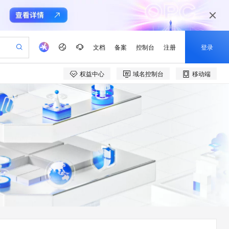
文档
备案
控制台
注册
登录
权益中心
域名控制台
移动端
验
作计划
器
AI 活动
专业服务
服务伙伴合作计划
开发者社区
加入我们
产品动态
服务平台百炼
阿里云 OPC 创新助力计划
一站式生成采购清单，支持单品或批量购买
io：打造专属 AI 语音助手
S产品伙伴计划（繁花）
峰会
CS
造的大模型服务与应用开发平台
一句话生成原生可编辑精美 PPT 文稿
AI 生产力先锋
Al MaaS 服务伙伴赋能合作
域名
博文
Careers
至高可申请百万元
Qwen3.8-Max 模型上线
开启高性价比 AI 编程新体验
弹性可伸缩的云计算服务
Qwen-Audio-3.0-Realtime 端到端实时语音角色扮演
输入一句话想法, 轻松生成专业的 PPT
先锋实践拓展 AI 生产力的边界
Token 补贴，五大权
计划
海大会
伙伴信用分合作计划
商标
问答
社会招聘
益加速 OPC 成功
eek-V4-Pro
SS
一键部署幻兽帕鲁游戏服务器
飞天发布时刻
HOT
Open Search 向量检索版支
划
备案
电子书
校园招聘
pSeek-V4-Pro
视频创作，一键激活电商全链路生产力
稳定、安全、高性价比、高性能的云存储服务
一键购买专属联机服务器，轻松开启游戏
所见，即是所愿
持视频检索 Pipeline 功能
更多支持
划
公司注册
镜像站
视频生成
语音识别与合成
专属 QwenPaw
漫剧工坊：一站式动画创作平台
AI 实训营
HOT
应用身份服务 (IDaaS)
合作伙伴培训与认证
划
上云迁移
站生成，高效打造优质广告素材
全接入的云上超级电脑
从聊天伙伴进化为能主动干活的本地数字员工
快速生产连贯的高质量长漫剧
从基础到进阶，Agent 创客手把手教你
OpenClaw 管理能力上线
e-1.1-T2V
Qwen3-TTS-Flash
lScope
我要反馈
查询合作伙伴
畅细腻的高质量视频
离线语音合成大模型，多语言方言自适应，低延迟高稳定
n Alibaba Cloud ISV 合作
代维服务
建企业门户网站
10 分钟搭建微信、支付宝小程序
MaxCompute MaxFrame 提
创新加速
ope
登录合作伙伴管理后台
我要建议
站，无忧落地极速上线
以可视化方式快速构建移动和 PC 门户网站
国内短信简单易用，安全可靠，秒级触达，全球覆盖200+国家和地区。
高效部署网站，快速应用到小程序
供自动弹性内存功能
e-1.1-I2V
Cosyvoice-V3-Flash