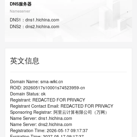
DNS服务器
Nameserver
DNS
1
：
dns1.hichina.com
DNS
2
：
dns2.hichina.com
英文信息
Domain Name: sma-wiki.cn
ROID: 20260517s10001s74523959-cn
Domain Status: ok
Registrant: REDACTED FOR PRIVACY
Registrant Contact Email: REDACTED FOR PRIVACY
Sponsoring Registrar: 阿里云计算有限公司（万网）
Name Server: dns1.hichina.com
Name Server: dns2.hichina.com
Registration Time: 2026-05-17 09:17:37
Expiration Time: 2027-05-17 09:17:37