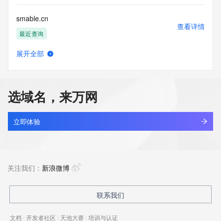
smable.cn
查看详情
最近查询
展开全部
smadt.cn
查看详情
最近查询
选域名，来万网
smae4rpm.top
查看详情
新注册
立即体验
smafvvi.cn
查看详情
最近查询
关注我们：
新浪微博
smafy.icu
联系我们
查看详情
新注册
文档
|
开发者社区
|
天池大赛
|
培训与认证