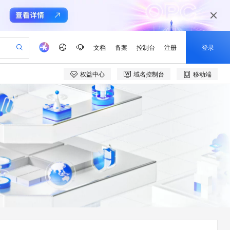
文档
备案
控制台
注册
登录
权益中心
域名控制台
移动端
验
作计划
器
AI 活动
专业服务
服务伙伴合作计划
开发者社区
加入我们
产品动态
服务平台百炼
阿里云 OPC 创新助力计划
一站式生成采购清单，支持单品或批量购买
可编辑精美 PPT 文稿
S产品伙伴计划（繁花）
峰会
CS
造的大模型服务与应用开发平台
Agency Agents：拥有专属领域专家
AI 生产力先锋
Al MaaS 服务伙伴赋能合作
域名
博文
Careers
PolarDB Agentic Database
至高可申请百万元
 轻松生成专业的 PPT
开启高性价比 AI 编程新体验
弹性可伸缩的云计算服务
先锋实践拓展 AI 生产力的边界
发布
多领域专家智能体,一键组建 AI 虚拟交付团队
Token 补贴，五大权
计划
海大会
伙伴信用分合作计划
商标
问答
社会招聘
益加速 OPC 成功
帕鲁游戏服务器
SS
HappyHorse 打造一站式影视创作平台
飞天发布时刻
HOT
秒悟 Meoo CLI 支持一键部
划
备案
电子书
校园招聘
联机服务器，轻松开启游戏
视频创作，一键激活电商全链路生产力
稳定、安全、高性价比、高性能的云存储服务
所见，即是所愿
署项目至阿里云账号
可视化编排打通从文字构思到成片全链路闭环
更多支持
划
公司注册
镜像站
视频生成
语音识别与合成
 智能体与工作流应用
漫剧工坊：一站式动画创作平台
AI 实训营
Flink OSS 支持
合作伙伴培训与认证
划
上云迁移
站生成，高效打造优质广告素材
全接入的云上超级电脑
通过阿里云百炼高效搭建AI应用,助力高效开发
快速生产连贯的高质量长漫剧
从基础到进阶，Agent 创客手把手教你
AssumeRole 角色自定义
e-1.1-T2V
Qwen3-TTS-Flash
lScope
我要反馈
查询合作伙伴
畅细腻的高质量视频
离线语音合成大模型，多语言方言自适应，低延迟高稳定
n Alibaba Cloud ISV 合作
代维服务
建企业门户网站
10 分钟搭建微信、支付宝小程序
百炼 Qwen3.7-Flash 系列模
创新加速
ope
登录合作伙伴管理后台
我要建议
站，无忧落地极速上线
以可视化方式快速构建移动和 PC 门户网站
国内短信简单易用，安全可靠，秒级触达，全球覆盖200+国家和地区。
高效部署网站，快速应用到小程序
型发布
e-1.1-I2V
Cosyvoice-V3-Flash