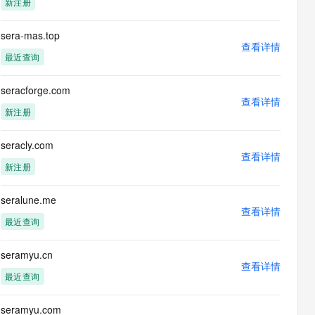
新注册
息提取
与 AI 智能体进行实时音视频通话
从文本、图片、视频中提取结构化的属性信息
构建支持视频理解的 AI 音视频实时通话应用
sera-mas.top
查看详情
t.diy 一步搞定创意建站
构建大模型应用的安全防护体系
最近查询
通过自然语言交互简化开发流程,全栈开发支持
通过阿里云安全产品对 AI 应用进行安全防护
seracforge.com
查看详情
新注册
seracly.com
查看详情
新注册
seralune.me
查看详情
最近查询
seramyu.cn
查看详情
最近查询
seramyu.com