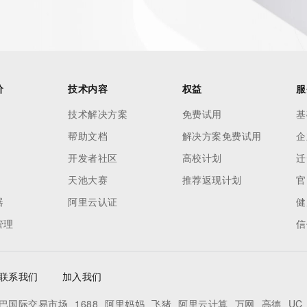
价
技术内容
权益
服
技术解决方案
免费试用
基
帮助文档
解决方案免费试用
企
开发者社区
高校计划
迁
天池大赛
推荐返现计划
官
器
阿里云认证
健
管理
信
联系我们
加入我们
巴国际交易市场
1688
阿里妈妈
飞猪
阿里云计算
万网
高德
UC