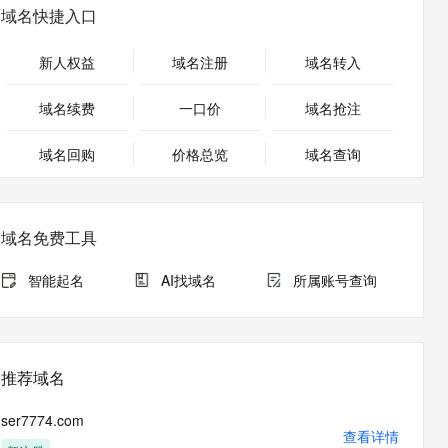
安全
畅自然，细节丰富
高表现力语音合成大模型，语音克隆听感自然
我要投诉
PolarDB
域名快捷入口
上云场景组合购
伴
Qoder CN V1.7.0 发布
漫剧创作，剧本、分镜、视频高效生成
100%兼容MySQL、PostgreSQL，兼容Oracle，支持集中和分布式
覆盖90%+业务场景，专享组合折扣价
2V
VPN
Fun-ASR
新人权益
域名注册
域名转入
文戏情感细腻自然，动作戏激烈拳拳到肉，实现更强表演能力
支持中英文自由切换，具备更强的噪声鲁棒性
ernetes 版 ACK
云聚AI 严选权益
云安全中心 AI BAS 智能自动
SSL 证书
，一键激活高效办公新体验
理容器应用的 K8s 服务
精选AI产品，从模型到应用全链提效
化模拟渗透攻击产品发布
域名续费
一口价
域名抢注
堡垒机
AI 用量加速计划
DataWorks ChatBI 会话支持
应用
域名回购
价格总览
防火墙
域名查询
、识别商机，让客服更高效、服务更出色。
新老同享，达量后返
上传临时文件分析
千问办公
主机安全
NEW
的智能体编程平台
一站式AI生产力平台
域名免费工具
AI 应用及服务市场
伶鹊
企业级人与Agent协作平台，接入和调度多个数字员工
智能客服平台，对话机器人、对话分析、智能外呼
智能起名
AI找域名
所属账号查询
AI 应用
大模型服务平台百炼 - 全妙
大模型
应用创作平台
多模态内容创作工具，已接入 DeepSeek
自然语言处理
推荐域名
数据标注
ser7774.com
机器学习
查看详情