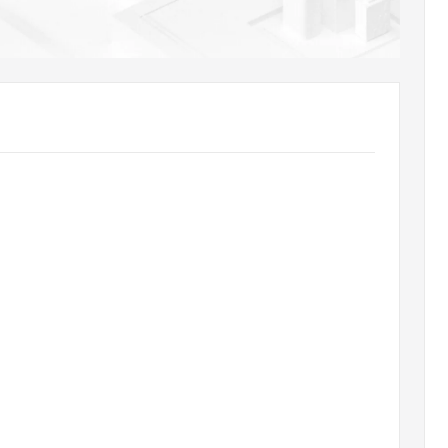
AI 应用
10分钟微调：让0.6B模型媲美235B模
多模态数据信
型
依托云原生高可用架构,实现Dify私有化部署
用1%尺寸在特定领域达到大模型90%以上效果
一个 AI 助手
超强辅助，Bol
即刻拥有 DeepSeek-R1 满血版
在企业官网、通讯软件中为客户提供 AI 客服
多种方案随心选，轻松解锁专属 DeepSeek