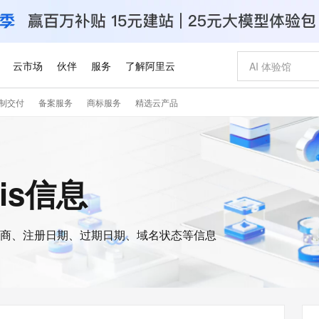
云市场
伙伴
服务
了解阿里云
制交付
备案服务
商标服务
精选云产品
AI 特惠
数据与 API
成为产品伙伴
企业增值服务
最佳实践
价格计算器
AI 场景体
基础软件
产品伙伴合
阿里云认证
市场活动
配置报价
大模型
自助选配和估算价格
步到位
智启 AI 普惠权益
产品生态集成认证中心
企业支持计划
云上春晚
域名与网站
Qwen Audio：打造专属 AI 语音助手
千问官方 MaaS 平台，为开发者和 Agent 而生，新用户赠送 1 亿 + tokens 额度
一句话生成原生
AI Coding
阿里云Maa
2026 阿里云
云服务器 E
为企业打
数据集
Windows
大模型认证
模型
NEW
NEW
格式还原
值低价云产品抢先购
至高享 1亿+免费 tokens，加速 Al 应用落地
提供智能易用的域名与建站服务
Qwen-Audio-3.0-Realtime 端到端实时语音角色扮演
输入一句话想法,
智能编程，一键
安全可靠、
ois信息
产品生态伙伴
专家技术服务
云上奥运之旅
弹性计算合作
阿里云中企出
手机三要素
宝塔 Linux
全部认证
价格优势
开源旗舰模型
即刻拥有 DeepSeek-V4-Pro
阿里云 OPC 创新助力计划
千问大模型
一键部署幻兽
AI 电商营销
对象存储 O
大模型
产品生态伙伴工作台
企业增值服务台
云栖战略参考
云存储合作计
云栖大会
身份实名认证
CentOS
训练营
推动算力普惠，释放技术红利
最高返9万
真正可用的 1M 上下文,一次完成代码全链路开发
快速构建应用程序和网站，即刻迈出上云第一步
轻松解锁专属 DeepSeek-V4-Pro
至高百万元 Token 补贴，加速一人公司成长
多元化、高性能、安全可靠的大模型服务
一键购买专属
从图文生成到
云上的中国
数据库合作计
活动全景
短信
Docker
图片和
商、注册日期、过期日期、域名状态等信息
自进化智能体
5 分钟轻松部署专属 QwenPaw
Token Plan 模型订阅计划
数字证书管理服务（原SSL证书）
高效搭建 AI
AI 广告创作
无影云电脑
企业成长
NEW
HOT
信息公告
看见新力量
云网络合作计
OCR 文字识别
JAVA
越聪明
证享300元代金券
全托管，含MySQL、PostgreSQL、SQL Server、MariaDB多引擎
Qwen3.8-Max 首发尝鲜，限时加量 10 倍，夜间低至2折
实现全站 HTTPS，呈现可信的 Web 访问
从聊天伙伴进化为能主动干活的本地数字员工
图文、视频一
随时随地安
Kimi-K3
HappyHors
NEW
魔搭 Mode
loud
服务实践
官网公告
Kimi 最新旗舰模型，长程编程与推理利器
让文字生成流
金融模力时刻
Salesforce O
版
发票查验
全能环境
Claude Code + GStack 打造工程团队
千问办公，限时限量积分加倍
Qoder
低代码高效构
AI 建站
短信服务
型
NEW
作计划
计划
创新中心
魔搭 ModelSc
健康状态
理服务
让AI从“聊天伙伴”进化为能干活的“数字员工”
安装技能 GStack，拥有专属 AI 工程团队
你的AI工作搭子，覆盖日常办公高频场景
面向真实软件的智能体编程平台
0 代码专业建
客户案例
天气预报查询
操作系统
Deepseek-v4-pro
HappyHors
态合作计划