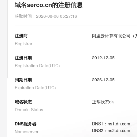
存储
天池大赛
能看、能想、能动手的多模
域名serco.cn的注册信息
云解析DNS
解决方案免费试用 新老
电子合同
最高领取价值200元试用
安全
网络与CDN
AI 算法大赛
Qwen3-VL-Plus
获取时间
：
2026-08-06 05:27:16
畅捷通
大数据开发治理平台 Data
AI 产品 免费试用
网络
安全
云开发大赛
Tableau 订阅
1亿+ 大模型 tokens 和 
注册商
阿里云计算有限公司（
可观测
入门学习赛
中间件
AI空中课堂在线直播课
云防火墙
140+云产品 免费试用
Registrar
大模型服务
上云与迁云
云原生的云上边界网络安全
产品新客免费试用，最长1
数据库
生态解决方案
注册日期
2012-12-05
千问AI平台-Token Plan
企业出海
大模型ACA认证体验
大数据计算
Registration Date(UTC)
助力企业全员 AI 认知与能
行业生态解决方案
政企业务
媒体服务
千问AI平台-模型体验
到期日期
2026-12-05
开发者生态解决方案
在线体验全尺寸、多种模态
Expiration Date(UTC)
企业服务与云通信
AI 开发和 AI 应用解决
Happy 系列大模型
域名与网站
域名状态
正常状态
ok
Domain Status
终端用户计算
DNS服务器
DNS
1
：
ns1.dn.com
Serverless
大模型解决方案
DNS
2
：
ns2.dn.com
Nameserver
开发工具