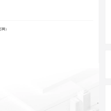
态智能体模型
旗舰 MoE 大模型，百万上下文与顶尖推理能力
图生视频，流
同享
万小智 AI 建站低至 15元/月
Qoder CN
AI 短剧/漫剧
云原生数据库 
快递物流查询
WordPress
成为服务伙
高校合作
点，立即开启云上创新
覆盖公网/内网、递归/权威、移动APP等全场景解析服务
送.CN域名，送备案服务码
基于千问大模型等，支持代码智能生成、研发智能问答
AI助力短剧
GLM-5.2
Wan2.7-T
Ubuntu
服务生态伙伴
视觉 Coding、空间感知、多模态思考等全面升级
1M上下文，专为长程任务能力而生
云工开物
企业应用
Works
Night Plan 支持 Qwen 3.8-Max
云原生大数据计算服务 MaxCompute
AI 办公
容器服务 Kub
NEW
Red Hat
30+ 款产品免费体验
Data Agent 驱动的一站式 Data+AI 开发治理平台
夜间 5 折，Qwen/Meoo/TokenPlan 客户专享
面向分析的企业级SaaS模式云数据仓库
AI智能应用
提供一站式管
科研合作
万网）
ERP
堂（旗舰版）
SUSE
智能客服
AI 应用构建
大模型原生
CRM
防护产品
2个月
自动承接线索
建站小程序
Qoder
大模型服务平台百炼-应用模版
OA 办公系统
HOT
NEW
面向真实软件
个人版上线、团队版降价；千问3.8-Max首发发尝鲜
丰富多元化的应用模版和解决方案
力提升
财税管理
模板建站
万有无界
大模型服务平台百炼-智能体
400电话
定制建站
的模型效果
灵活可视化地构建企业级 Agent
方案
广告营销
模板小程序
秒悟
人工智能平台 PAI
定制小程序
云端极速 AI 
新一代 AI 视频生成模型，深度适配广告营销等场景
AI Native 的算法工程平台，一站式完成建模、训练、推理服务部署
APP 开发
建站系统