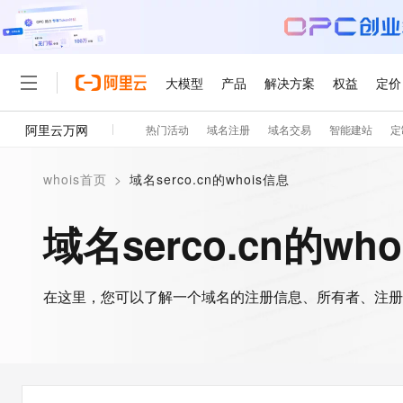
大模型
产品
解决方案
权益
定价
阿里云万网
热门活动
域名注册
域名交易
智能建站
定
大模型
产品
解决方案
权益
定价
云市场
伙伴
服务
了解阿里云
精选产品
精选解决方案
普惠上云
产品定价
精选商城
成为销售伙伴
售前咨询
为什么选择阿里云
千问AI平台
whois首页
>
域名serco.cn的whois信息
了解云产品的定价详情
大模型服务平台百炼
睿译宝，AI翻译排版一
普惠上云 官方力荐
分销伙伴
在线服务
网站建设
什么是云计算
大
大模型服务与应用平台
上传文档即自动完成翻译和
云服务器38元/年起，超
域名serco.cn的wh
咨询伙伴
多端小程序
技术领先
云上成本管理
售后服务
轻量应用服务器
GLM-5.2：长任务时代
官方推荐返现计划
大模型
精选产品
精选解决方案
Salesforce 国际版订阅
稳定可靠
管理和优化成本
推荐新用户得奖励，单订单
销售伙伴合作计划
自助服务
友盟天域
安全合规
人工智能与机器学习
AI
文本生成
在这里，您可以了解一个域名的注册信息、所有者、注册
云数据库 RDS
Hermes Agent，打造
云工开物
无影生态合作计划
在线服务
观测云
分析师报告
自主进化，持久记忆，越用
高校专属算力普惠，学生认
计算
互联网应用开发
Qwen3.8-Max
HOT
Salesforce On Alibaba C
工单服务
智能体时代全能旗舰模型
Tuya 物联网平台阿里云
研究报告与白皮书
人工智能平台 PAI
快速拥有专属 OpenClaw
大模
Consulting Partner 合
大数据
容器
免费试用
短信专区
一站式AI开发、训练和推
蓝凌 OA
Qwen3.7-Plus
AI 大模型销售与服务生
现代化应用