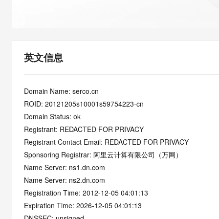
快速部署 Dify，高效搭建 
迁移与运维管理
10 分钟在聊天系统中增加
专有云
英文信息
Domain Name: serco.cn
ROID: 20121205s10001s59754223-cn
Domain Status: ok
Registrant: REDACTED FOR PRIVACY
Registrant Contact Email: REDACTED FOR PRIVACY
Sponsoring Registrar: 阿里云计算有限公司（万网）
Name Server: ns1.dn.com
Name Server: ns2.dn.com
Registration Time: 2012-12-05 04:01:13
Expiration Time: 2026-12-05 04:01:13
DNSSEC: unsigned