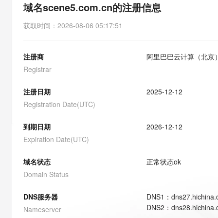
存储
天池大赛
能看、能想、能动手的多模
域名scene5.com.cn的注册信息
云解析DNS
解决方案免费试用 新老
电子合同
最高领取价值200元试用
安全
网络与CDN
AI 算法大赛
Qwen3-VL-Plus
获取时间
：
2026-08-06 05:17:51
畅捷通
大数据开发治理平台 Data
AI 产品 免费试用
网络
安全
云开发大赛
Tableau 订阅
1亿+ 大模型 tokens 和 
注册商
阿里巴巴云计算（北京
可观测
入门学习赛
中间件
AI空中课堂在线直播课
云防火墙
140+云产品 免费试用
Registrar
大模型服务
上云与迁云
云原生的云上边界网络安全
产品新客免费试用，最长1
数据库
生态解决方案
注册日期
2025-12-12
千问AI平台-Token Plan
企业出海
大模型ACA认证体验
大数据计算
Registration Date(UTC)
助力企业全员 AI 认知与能
行业生态解决方案
政企业务
媒体服务
千问AI平台-模型体验
到期日期
2026-12-12
开发者生态解决方案
在线体验全尺寸、多种模态
Expiration Date(UTC)
企业服务与云通信
AI 开发和 AI 应用解决
Happy 系列大模型
域名与网站
域名状态
正常状态
ok
Domain Status
终端用户计算
DNS服务器
DNS
1
：
dns27.hichina
Serverless
大模型解决方案
DNS
2
：
dns28.hichina
Nameserver
开发工具