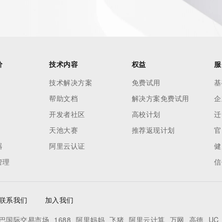
价
技术内容
权益
服
技术解决方案
免费试用
基
帮助文档
解决方案免费试用
企
开发者社区
高校计划
迁
天池大赛
推荐返现计划
官
器
阿里云认证
健
管理
信
联系我们
加入我们
巴国际交易市场
1688
阿里妈妈
飞猪
阿里云计算
万网
高德
UC