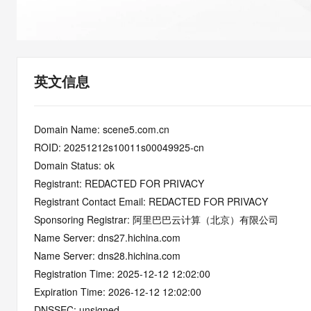
快速部署 Dify，高效搭建 
迁移与运维管理
10 分钟在聊天系统中增加
专有云
英文信息
Domain Name: scene5.com.cn
ROID: 20251212s10011s00049925-cn
Domain Status: ok
Registrant: REDACTED FOR PRIVACY
Registrant Contact Email: REDACTED FOR PRIVACY
Sponsoring Registrar: 阿里巴巴云计算（北京）有限公司
Name Server: dns27.hichina.com
Name Server: dns28.hichina.com
Registration Time: 2025-12-12 12:02:00
Expiration Time: 2026-12-12 12:02:00
DNSSEC: unsigned