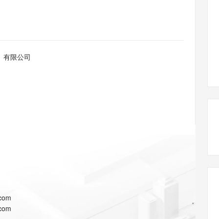
态智能体模型
旗舰 MoE 大模型，百万上下文与顶尖推理能力
图生视频，流
同享
万小智 AI 建站低至 15元/月
Qoder CN
AI 短剧/漫剧
云原生数据库 
快递物流查询
WordPress
成为服务伙
高校合作
点，立即开启云上创新
覆盖公网/内网、递归/权威、移动APP等全场景解析服务
送.CN域名，送备案服务码
基于千问大模型等，支持代码智能生成、研发智能问答
AI助力短剧
GLM-5.2
Wan2.7-T
Ubuntu
服务生态伙伴
视觉 Coding、空间感知、多模态思考等全面升级
1M上下文，专为长程任务能力而生
云工开物
企业应用
Works
Night Plan 支持 Qwen 3.8-Max
云原生大数据计算服务 MaxCompute
AI 办公
容器服务 Kub
NEW
Red Hat
30+ 款产品免费体验
Data Agent 驱动的一站式 Data+AI 开发治理平台
夜间 5 折，Qwen/Meoo/TokenPlan 客户专享
面向分析的企业级SaaS模式云数据仓库
AI智能应用
提供一站式管
科研合作
）有限公司
ERP
堂（旗舰版）
SUSE
智能客服
AI 应用构建
大模型原生
CRM
防护产品
2个月
自动承接线索
建站小程序
Qoder
大模型服务平台百炼-应用模版
OA 办公系统
HOT
NEW
面向真实软件
个人版上线、团队版降价；千问3.8-Max首发发尝鲜
丰富多元化的应用模版和解决方案
力提升
财税管理
模板建站
万有无界
大模型服务平台百炼-智能体
400电话
定制建站
的模型效果
灵活可视化地构建企业级 Agent
方案
广告营销
模板小程序
秒悟
人工智能平台 PAI
定制小程序
云端极速 AI 
新一代 AI 视频生成模型，深度适配广告营销等场景
AI Native 的算法工程平台，一站式完成建模、训练、推理服务部署
APP 开发
.com
建站系统
.com