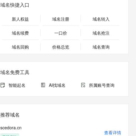
安全
畅自然，细节丰富
高表现力语音合成大模型，语音克隆听感自然
我要投诉
PolarDB
域名快捷入口
上云场景组合购
伴
Qoder CN V1.7.0 发布
漫剧创作，剧本、分镜、视频高效生成
100%兼容MySQL、PostgreSQL，兼容Oracle，支持集中和分布式
覆盖90%+业务场景，专享组合折扣价
2V
VPN
Fun-ASR
新人权益
域名注册
域名转入
文戏情感细腻自然，动作戏激烈拳拳到肉，实现更强表演能力
支持中英文自由切换，具备更强的噪声鲁棒性
ernetes 版 ACK
云聚AI 严选权益
云安全中心 AI BAS 智能自动
SSL 证书
，一键激活高效办公新体验
理容器应用的 K8s 服务
精选AI产品，从模型到应用全链提效
化模拟渗透攻击产品发布
域名续费
一口价
域名抢注
堡垒机
AI 用量加速计划
DataWorks ChatBI 会话支持
应用
域名回购
价格总览
防火墙
域名查询
、识别商机，让客服更高效、服务更出色。
新老同享，达量后返
上传临时文件分析
千问办公
主机安全
NEW
的智能体编程平台
一站式AI生产力平台
域名免费工具
AI 应用及服务市场
伶鹊
企业级人与Agent协作平台，接入和调度多个数字员工
智能客服平台，对话机器人、对话分析、智能外呼
智能起名
AI找域名
所属账号查询
AI 应用
大模型服务平台百炼 - 全妙
大模型
应用创作平台
多模态内容创作工具，已接入 DeepSeek
自然语言处理
推荐域名
数据标注
scedora.cn
机器学习
查看详情