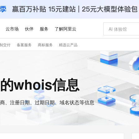
云市场
伙伴
服务
了解阿里云
制交付
备案服务
商标服务
精选云产品
AI 特惠
数据与 API
成为产品伙伴
企业增值服务
最佳实践
价格计算器
AI 场景体
基础软件
产品伙伴合
阿里云认证
市场活动
配置报价
大模型
自助选配和估算价格
步到位
智启 AI 普惠权益
产品生态集成认证中心
企业支持计划
云上春晚
域名与网站
Qwen Audio：打造专属 AI 语音助手
千问官方 MaaS 平台，为开发者和 Agent 而生，新用户赠送 1 亿 + tokens 额度
一句话生成原生
AI Coding
阿里云Maa
2026 阿里云
云服务器 E
为企业打
数据集
Windows
大模型认证
模型
NEW
NEW
格式还原
值低价云产品抢先购
至高享 1亿+免费 tokens，加速 Al 应用落地
提供智能易用的域名与建站服务
Qwen-Audio-3.0-Realtime 端到端实时语音角色扮演
输入一句话想法,
智能编程，一键
安全可靠、
n的whois信息
产品生态伙伴
专家技术服务
云上奥运之旅
弹性计算合作
阿里云中企出
手机三要素
宝塔 Linux
全部认证
价格优势
开源旗舰模型
即刻拥有 DeepSeek-V4-Pro
阿里云 OPC 创新助力计划
千问大模型
一键部署幻兽
AI 电商营销
对象存储 O
大模型
产品生态伙伴工作台
企业增值服务台
云栖战略参考
云存储合作计
云栖大会
身份实名认证
CentOS
训练营
推动算力普惠，释放技术红利
最高返9万
真正可用的 1M 上下文,一次完成代码全链路开发
快速构建应用程序和网站，即刻迈出上云第一步
轻松解锁专属 DeepSeek-V4-Pro
至高百万元 Token 补贴，加速一人公司成长
多元化、高性能、安全可靠的大模型服务
一键购买专属
从图文生成到
云上的中国
数据库合作计
活动全景
短信
Docker
图片和
商、注册日期、过期日期、域名状态等信息
自进化智能体
5 分钟轻松部署专属 QwenPaw
Token Plan 模型订阅计划
数字证书管理服务（原SSL证书）
高效搭建 AI
AI 广告创作
无影云电脑
企业成长
NEW
HOT
信息公告
看见新力量
云网络合作计
OCR 文字识别
JAVA
越聪明
证享300元代金券
全托管，含MySQL、PostgreSQL、SQL Server、MariaDB多引擎
Qwen3.8-Max 首发尝鲜，限时加量 10 倍，夜间低至2折
实现全站 HTTPS，呈现可信的 Web 访问
从聊天伙伴进化为能主动干活的本地数字员工
图文、视频一
随时随地安
Kimi-K3
HappyHors
NEW
魔搭 Mode
loud
服务实践
官网公告
Kimi 最新旗舰模型，长程编程与推理利器
让文字生成流
金融模力时刻
Salesforce O
版
发票查验
全能环境
Claude Code + GStack 打造工程团队
千问办公，限时限量积分加倍
Qoder
低代码高效构
AI 建站
短信服务
型
NEW
作计划
计划
创新中心
魔搭 ModelSc
健康状态
理服务
让AI从“聊天伙伴”进化为能干活的“数字员工”
安装技能 GStack，拥有专属 AI 工程团队
你的AI工作搭子，覆盖日常办公高频场景
面向真实软件的智能体编程平台
0 代码专业建
客户案例
天气预报查询
操作系统
Deepseek-v4-pro
HappyHors
态合作计划