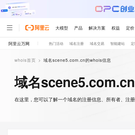
大模型
产品
解决方案
权益
定价
阿里云万网
热门活动
域名注册
域名交易
智能建站
定
大模型
产品
解决方案
权益
定价
云市场
伙伴
服务
了解阿里云
精选产品
精选解决方案
普惠上云
产品定价
精选商城
成为销售伙伴
售前咨询
为什么选择阿里云
千问AI平台
whois首页
>
域名scene5.com.cn的whois信息
了解云产品的定价详情
大模型服务平台百炼
睿译宝，AI翻译排版一
普惠上云 官方力荐
分销伙伴
在线服务
网站建设
什么是云计算
大
大模型服务与应用平台
上传文档即自动完成翻译和
云服务器38元/年起，超
域名scene5.com.c
咨询伙伴
多端小程序
技术领先
云上成本管理
售后服务
轻量应用服务器
GLM-5.2：长任务时代
官方推荐返现计划
大模型
精选产品
精选解决方案
Salesforce 国际版订阅
稳定可靠
管理和优化成本
推荐新用户得奖励，单订单
销售伙伴合作计划
自助服务
友盟天域
安全合规
人工智能与机器学习
AI
文本生成
在这里，您可以了解一个域名的注册信息、所有者、注册
云数据库 RDS
Hermes Agent，打造
云工开物
无影生态合作计划
在线服务
观测云
分析师报告
自主进化，持久记忆，越用
高校专属算力普惠，学生认
计算
互联网应用开发
Qwen3.8-Max
HOT
Salesforce On Alibaba C
工单服务
智能体时代全能旗舰模型
Tuya 物联网平台阿里云
研究报告与白皮书
人工智能平台 PAI
快速拥有专属 OpenClaw
大模
Consulting Partner 合
大数据
容器
免费试用
短信专区
一站式AI开发、训练和推
蓝凌 OA
Qwen3.7-Plus
AI 大模型销售与服务生
现代化应用