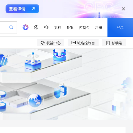
文档
备案
控制台
注册
登录
权益中心
域名控制台
移动端
验
作计划
器
AI 活动
专业服务
服务伙伴合作计划
开发者社区
加入我们
产品动态
服务平台百炼
阿里云 OPC 创新助力计划
一站式生成采购清单，支持单品或批量购买
可编辑精美 PPT 文稿
S产品伙伴计划（繁花）
峰会
CS
造的大模型服务与应用开发平台
Agency Agents：拥有专属领域专家
AI 生产力先锋
Al MaaS 服务伙伴赋能合作
域名
博文
Careers
PolarDB Agentic Database
至高可申请百万元
 轻松生成专业的 PPT
开启高性价比 AI 编程新体验
弹性可伸缩的云计算服务
先锋实践拓展 AI 生产力的边界
发布
多领域专家智能体,一键组建 AI 虚拟交付团队
Token 补贴，五大权
计划
海大会
伙伴信用分合作计划
商标
问答
社会招聘
益加速 OPC 成功
帕鲁游戏服务器
SS
HappyHorse 打造一站式影视创作平台
飞天发布时刻
HOT
秒悟 Meoo CLI 支持一键部
划
备案
电子书
校园招聘
联机服务器，轻松开启游戏
视频创作，一键激活电商全链路生产力
稳定、安全、高性价比、高性能的云存储服务
所见，即是所愿
署项目至阿里云账号
可视化编排打通从文字构思到成片全链路闭环
更多支持
划
公司注册
镜像站
视频生成
语音识别与合成
 智能体与工作流应用
漫剧工坊：一站式动画创作平台
AI 实训营
Flink OSS 支持
合作伙伴培训与认证
划
上云迁移
站生成，高效打造优质广告素材
全接入的云上超级电脑
通过阿里云百炼高效搭建AI应用,助力高效开发
快速生产连贯的高质量长漫剧
从基础到进阶，Agent 创客手把手教你
AssumeRole 角色自定义
e-1.1-T2V
Qwen3-TTS-Flash
lScope
我要反馈
查询合作伙伴
畅细腻的高质量视频
离线语音合成大模型，多语言方言自适应，低延迟高稳定
n Alibaba Cloud ISV 合作
代维服务
建企业门户网站
10 分钟搭建微信、支付宝小程序
百炼 Qwen3.7-Flash 系列模
创新加速
ope
登录合作伙伴管理后台
我要建议
站，无忧落地极速上线
以可视化方式快速构建移动和 PC 门户网站
国内短信简单易用，安全可靠，秒级触达，全球覆盖200+国家和地区。
高效部署网站，快速应用到小程序
型发布
e-1.1-I2V
Cosyvoice-V3-Flash