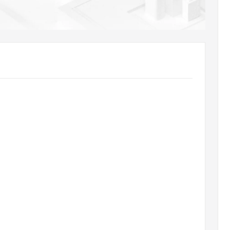
AI 应用
10分钟微调：让0.6B模型媲美235B模
多模态数据信
型
依托云原生高可用架构,实现Dify私有化部署
用1%尺寸在特定领域达到大模型90%以上效果
一个 AI 助手
超强辅助，Bol
即刻拥有 DeepSeek-R1 满血版
在企业官网、通讯软件中为客户提供 AI 客服
多种方案随心选，轻松解锁专属 DeepSeek