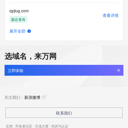
qyjiug.com
查看详情
最近查询
展开全部
qyjoc.com
查看详情
新注册
选域名，来万网
qyjovk87.top
查看详情
新注册
立即体验
qyjpt9t9.top
查看详情
新注册
关注我们：
新浪微博
qyjscm.com
联系我们
查看详情
新注册
文档
|
开发者社区
|
天池大赛
|
培训与认证