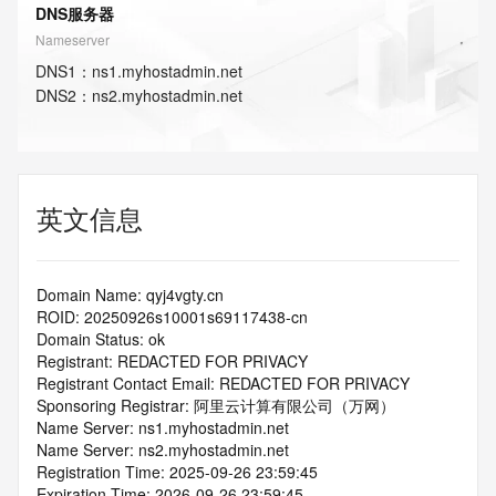
DNS服务器
Nameserver
DNS
1
：
ns1.myhostadmin.net
DNS
2
：
ns2.myhostadmin.net
英文信息
Domain Name: qyj4vgty.cn
ROID: 20250926s10001s69117438-cn
Domain Status: ok
Registrant: REDACTED FOR PRIVACY
Registrant Contact Email: REDACTED FOR PRIVACY
Sponsoring Registrar: 阿里云计算有限公司（万网）
Name Server: ns1.myhostadmin.net
Name Server: ns2.myhostadmin.net
Registration Time: 2025-09-26 23:59:45
Expiration Time: 2026-09-26 23:59:45