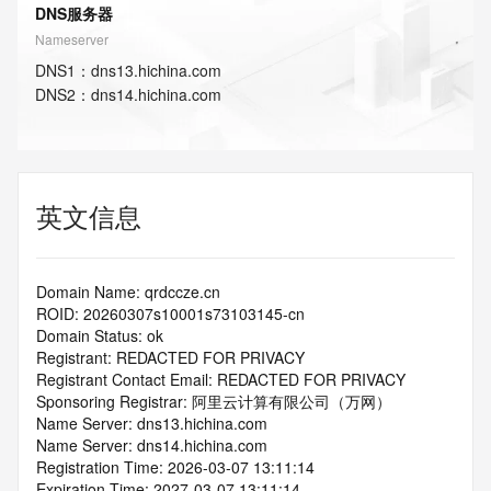
DNS服务器
Nameserver
DNS
1
：
dns13.hichina.com
DNS
2
：
dns14.hichina.com
英文信息
Domain Name: qrdccze.cn
ROID: 20260307s10001s73103145-cn
Domain Status: ok
Registrant: REDACTED FOR PRIVACY
Registrant Contact Email: REDACTED FOR PRIVACY
Sponsoring Registrar: 阿里云计算有限公司（万网）
Name Server: dns13.hichina.com
Name Server: dns14.hichina.com
Registration Time: 2026-03-07 13:11:14
Expiration Time: 2027-03-07 13:11:14