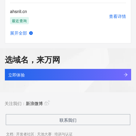
ahsnli.cn
查看详情
最近查询
展开全部
apsci.cn
查看详情
最近查询
选域名，来万网
hctou.com.cn
查看详情
最近查询
立即体验
bbdc.cn
查看详情
最近查询
关注我们：
新浪微博
huanzhit.cn
联系我们
查看详情
最近查询
文档
|
开发者社区
|
天池大赛
|
培训与认证