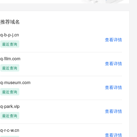
息提取
与 AI 智能体进行实时音视频通话
从文本、图片、视频中提取结构化的属性信息
构建支持视频理解的 AI 音视频实时通话应用
推荐域名
t.diy 一步搞定创意建站
构建大模型应用的安全防护体系
通过自然语言交互简化开发流程,全栈开发支持
通过阿里云安全产品对 AI 应用进行安全防护
q-b-p-j.cn
查看详情
最近查询
q-film.com
查看详情
最近查询
q-museum.com
查看详情
最近查询
q-park.vip
查看详情
最近查询
q-r-c-w.cn
查看详情