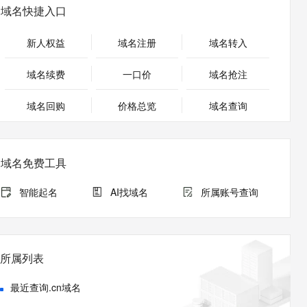
安全
畅自然，细节丰富
高表现力语音合成大模型，语音克隆听感自然
我要投诉
PolarDB
域名快捷入口
上云场景组合购
Milvus 弹性伸缩功能新增节
伴
漫剧创作，剧本、分镜、视频高效生成
100%兼容MySQL、PostgreSQL，兼容Oracle，支持集中和分布式
覆盖90%+业务场景，专享组合折扣价
点支持范围
2V
VPN
Fun-ASR
新人权益
域名注册
域名转入
文戏情感细腻自然，动作戏激烈拳拳到肉，实现更强表演能力
支持中英文自由切换，具备更强的噪声鲁棒性
ernetes 版 ACK
云聚AI 严选权益
AI 原生数据库服务发布
SSL 证书
，一键激活高效办公新体验
理容器应用的 K8s 服务
精选AI产品，从模型到应用全链提效
Agent 数据网关
域名续费
一口价
域名抢注
堡垒机
AI 用量加速计划
云原生数据库 PolarDB
应用
域名回购
价格总览
防火墙
域名查询
、识别商机，让客服更高效、服务更出色。
新老同享，达量后返
Agentic Database 发布
千问办公
主机安全
NEW
的智能体编程平台
一站式AI生产力平台
域名免费工具
AI 应用及服务市场
伶鹊
企业级人与Agent协作平台，接入和调度多个数字员工
智能客服平台，对话机器人、对话分析、智能外呼
智能起名
AI找域名
所属账号查询
AI 应用
大模型服务平台百炼 - 全妙
大模型
应用创作平台
多模态内容创作工具，已接入 DeepSeek
自然语言处理
所属列表
数据标注
最近查询.cn域名
机器学习