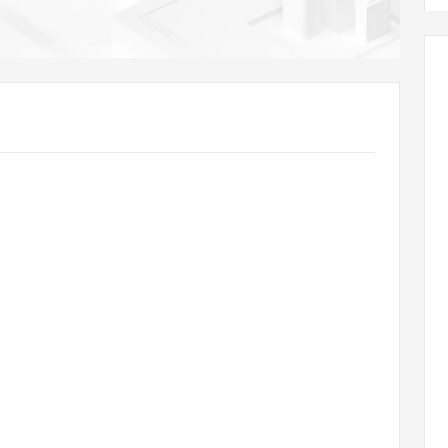
AI 应用
10分钟微调：让0.6B模型媲美235B模
多模态数据信
型
依托云原生高可用架构,实现Dify私有化部署
用1%尺寸在特定领域达到大模型90%以上效果
一个 AI 助手
超强辅助，Bol
即刻拥有 DeepSeek-R1 满血版
在企业官网、通讯软件中为客户提供 AI 客服
多种方案随心选，轻松解锁专属 DeepSeek