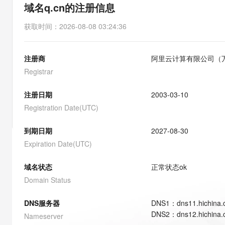
存储
天池大赛
能看、能想、能动手的多模
域名q.cn的注册信息
云解析DNS
解决方案免费试用 新老
电子合同
最高领取价值200元试用
安全
网络与CDN
AI 算法大赛
Qwen3-VL-Plus
获取时间
：
2026-08-08 03:24:36
畅捷通
大数据开发治理平台 Data
AI 产品 免费试用
网络
安全
云开发大赛
Tableau 订阅
1亿+ 大模型 tokens 和 
注册商
阿里云计算有限公司（
可观测
入门学习赛
中间件
AI空中课堂在线直播课
云防火墙
140+云产品 免费试用
Registrar
大模型服务
上云与迁云
云原生的云上边界网络安全
产品新客免费试用，最长1
数据库
生态解决方案
注册日期
2003-03-10
千问AI平台-Token Plan
企业出海
大模型ACA认证体验
大数据计算
Registration Date(UTC)
助力企业全员 AI 认知与能
行业生态解决方案
政企业务
媒体服务
千问AI平台-模型体验
到期日期
2027-08-30
开发者生态解决方案
在线体验全尺寸、多种模态
Expiration Date(UTC)
企业服务与云通信
AI 开发和 AI 应用解决
Happy 系列大模型
域名与网站
域名状态
正常状态
ok
Domain Status
终端用户计算
DNS服务器
DNS
1
：
dns11.hichina
Serverless
大模型解决方案
DNS
2
：
dns12.hichina
Nameserver
开发工具