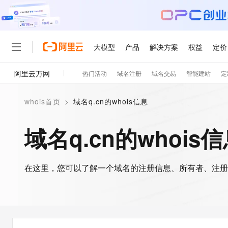
大模型
产品
解决方案
权益
定价
阿里云万网
热门活动
域名注册
域名交易
智能建站
定
大模型
产品
解决方案
权益
定价
云市场
伙伴
服务
了解阿里云
精选产品
精选解决方案
普惠上云
产品定价
精选商城
成为销售伙伴
售前咨询
为什么选择阿里云
千问AI平台
whois首页
>
域名q.cn的whois信息
了解云产品的定价详情
大模型服务平台百炼
千问办公，解锁你的工作
普惠上云 官方力荐
分销伙伴
在线服务
网站建设
什么是云计算
大
大模型服务与应用平台
企业级Agent产品，直接
云服务器38元/年起，超
域名q.cn的whois
咨询伙伴
多端小程序
技术领先
云上成本管理
售后服务
轻量应用服务器
Agency Agents：拥
官方推荐返现计划
大模型
精选产品
精选解决方案
Salesforce 国际版订阅
稳定可靠
管理和优化成本
推荐新用户得奖励，单订单
销售伙伴合作计划
自助服务
友盟天域
安全合规
人工智能与机器学习
AI
文本生成
在这里，您可以了解一个域名的注册信息、所有者、注册
云数据库 RDS
HappyHorse 打造一
云工开物
无影生态合作计划
在线服务
观测云
分析师报告
高校专属算力普惠，学生认
计算
互联网应用开发
Qwen3.8-Max
HOT
Salesforce On Alibaba C
工单服务
智能体时代全能旗舰模型
Tuya 物联网平台阿里云
研究报告与白皮书
人工智能平台 PAI
快速拥有专属 OpenClaw
大模
Consulting Partner 合
大数据
容器
免费试用
短信专区
一站式AI开发、训练和推
蓝凌 OA
Qwen3.7-Plus
AI 大模型销售与服务生
现代化应用