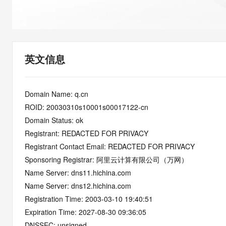
快速部署 Dify，高效搭建 
迁移与运维管理
10 分钟在聊天系统中增加
专有云
英文信息
Domain Name: q.cn
ROID: 20030310s10001s00017122-cn
Domain Status: ok
Registrant: REDACTED FOR PRIVACY
Registrant Contact Email: REDACTED FOR PRIVACY
Sponsoring Registrar: 阿里云计算有限公司（万网）
Name Server: dns11.hichina.com
Name Server: dns12.hichina.com
Registration Time: 2003-03-10 19:40:51
Expiration Time: 2027-08-30 09:36:05
DNSSEC: unsigned