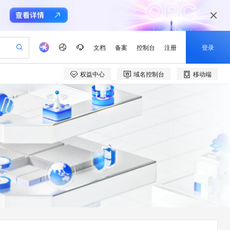
文档
备案
控制台
注册
登录
权益中心
域名控制台
移动端
验
作计划
器
AI 活动
专业服务
服务伙伴合作计划
开发者社区
加入我们
产品动态
服务平台百炼
阿里云 OPC 创新助力计划
一站式生成采购清单，支持单品或批量购买
io：打造专属 AI 语音助手
S产品伙伴计划（繁花）
峰会
CS
造的大模型服务与应用开发平台
一句话生成原生可编辑精美 PPT 文稿
AI 生产力先锋
Al MaaS 服务伙伴赋能合作
域名
博文
Careers
至高可申请百万元
Qwen3.8-Max 模型上线
开启高性价比 AI 编程新体验
弹性可伸缩的云计算服务
Qwen-Audio-3.0-Realtime 端到端实时语音角色扮演
输入一句话想法, 轻松生成专业的 PPT
先锋实践拓展 AI 生产力的边界
Token 补贴，五大权
计划
海大会
伙伴信用分合作计划
商标
问答
社会招聘
益加速 OPC 成功
eek-V4-Pro
SS
一键部署幻兽帕鲁游戏服务器
飞天发布时刻
HOT
Open Search 向量检索版支
划
备案
电子书
校园招聘
pSeek-V4-Pro
视频创作，一键激活电商全链路生产力
稳定、安全、高性价比、高性能的云存储服务
一键购买专属联机服务器，轻松开启游戏
所见，即是所愿
持视频检索 Pipeline 功能
更多支持
划
公司注册
镜像站
视频生成
语音识别与合成
专属 QwenPaw
漫剧工坊：一站式动画创作平台
AI 实训营
HOT
应用身份服务 (IDaaS)
合作伙伴培训与认证
划
上云迁移
站生成，高效打造优质广告素材
全接入的云上超级电脑
从聊天伙伴进化为能主动干活的本地数字员工
快速生产连贯的高质量长漫剧
从基础到进阶，Agent 创客手把手教你
OpenClaw 管理能力上线
e-1.1-T2V
Qwen3-TTS-Flash
lScope
我要反馈
查询合作伙伴
畅细腻的高质量视频
离线语音合成大模型，多语言方言自适应，低延迟高稳定
n Alibaba Cloud ISV 合作
代维服务
建企业门户网站
10 分钟搭建微信、支付宝小程序
MaxCompute MaxFrame 提
创新加速
ope
登录合作伙伴管理后台
我要建议
站，无忧落地极速上线
以可视化方式快速构建移动和 PC 门户网站
国内短信简单易用，安全可靠，秒级触达，全球覆盖200+国家和地区。
高效部署网站，快速应用到小程序
供自动弹性内存功能
e-1.1-I2V
Cosyvoice-V3-Flash