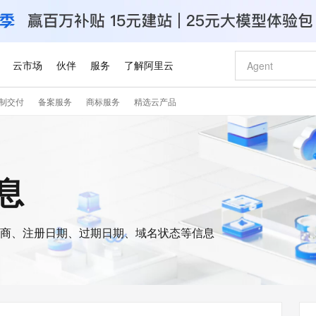
云市场
伙伴
服务
了解阿里云
制交付
备案服务
商标服务
精选云产品
AI 特惠
数据与 API
成为产品伙伴
企业增值服务
最佳实践
价格计算器
AI 场景体
基础软件
产品伙伴合
阿里云认证
市场活动
配置报价
大模型
自助选配和估算价格
新方式
睿译宝，AI翻译排版一步到位
智启 AI 普惠权益
产品生态集成认证中心
企业支持计划
云上春晚
域名与网站
千问官方 MaaS 平台，为开发者和 Agent 而生，新用户赠送 1 亿 + tokens 额度
Qwen Aud
AI Coding
阿里云Maa
2026 阿里云
云服务器 E
为企业打
数据集
Windows
大模型认证
模型
NEW
NEW
交付可用成果
值低价云产品抢先购
上传文档即自动完成翻译和格式还原
至高享 1亿+免费 tokens，加速 Al 应用落地
提供智能易用的域名与建站服务
智能编程，一键
安全可靠、
信息
产品生态伙伴
专家技术服务
云上奥运之旅
弹性计算合作
阿里云中企出
手机三要素
宝塔 Linux
全部认证
价格优势
有专属领域专家
GLM-5.2：长任务时代开源旗舰模型
阿里云 OPC 创新助力计划
千问大模型
即刻拥有 DeepS
AI 电商营销
对象存储 O
大模型
产品生态伙伴工作台
企业增值服务台
云栖战略参考
云存储合作计
云栖大会
身份实名认证
CentOS
训练营
推动算力普惠，释放技术红利
最高返9万
多领域专家智能体,一键组建 AI 虚拟交付团队
快速构建应用程序和网站，即刻迈出上云第一步
至高百万元 Token 补贴，加速一人公司成长
多元化、高性能、安全可靠的大模型服务
真正可用的 1M 上下文,一次完成代码全链路开发
轻松解锁专属 Dee
从图文生成到
云上的中国
数据库合作计
活动全景
短信
Docker
图片和
商、注册日期、过期日期、域名状态等信息
站式影视创作平台
Hermes Agent，打造自进化智能体
Token Plan 模型订阅计划
数字证书管理服务（原SSL证书）
5 分钟轻松部署
AI 广告创作
无影云电脑
企业成长
NEW
信息公告
看见新力量
云网络合作计
OCR 文字识别
JAVA
证享300元代金券
可视化编排打通从文字构思到成片全链路闭环
全托管，含MySQL、PostgreSQL、SQL Server、MariaDB多引擎
自主进化，持久记忆，越用越聪明
Qwen3.8-Max 首发尝鲜，限时加量 10 倍，夜间低至2折
实现全站HTTPS，呈现可信的WEB访问
图文、视频一
随时随地安
Kimi-K3
HappyHors
NEW
魔搭 Mode
loud
服务实践
官网公告
Kimi 最新旗舰模型，长程编程与推理利器
让文字生成流
金融模力时刻
Salesforce O
版
发票查验
全能环境
Claude Code + GStack 打造工程团队
千问办公，限时限量积分加倍
Qoder
低代码高效构
AI 建站
短信服务
型
NEW
作计划
计划
创新中心
魔搭 ModelSc
健康状态
理服务
让AI从“聊天伙伴”进化为能干活的“数字员工”
安装技能 GStack，拥有专属 AI 工程团队
你的AI工作搭子，覆盖日常办公高频场景
面向真实软件的智能体编程平台
0 代码专业建
客户案例
天气预报查询
操作系统
Deepseek-v4-pro
HappyHors
态合作计划