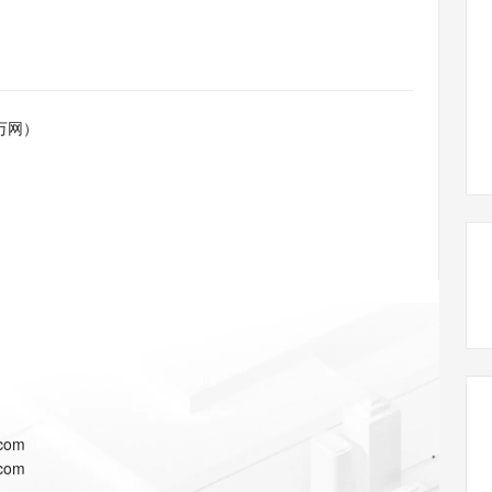
态智能体模型
旗舰 MoE 大模型，百万上下文与顶尖推理能力
图生视频，流
同享
万小智 AI 建站低至 15元/月
Qoder CN
AI 短剧/漫剧
云原生数据库 
快递物流查询
WordPress
成为服务伙
高校合作
点，立即开启云上创新
覆盖公网/内网、递归/权威、移动APP等全场景解析服务
送.CN域名，送备案服务码
基于千问大模型等，支持代码智能生成、研发智能问答
AI助力短剧
GLM-5.2
Wan2.7-T
Ubuntu
服务生态伙伴
视觉 Coding、空间感知、多模态思考等全面升级
1M上下文，专为长程任务能力而生
云工开物
企业应用
Works
Night Plan 支持 Qwen 3.8-Max
云原生大数据计算服务 MaxCompute
AI 办公
容器服务 Kub
NEW
Red Hat
30+ 款产品免费体验
Data Agent 驱动的一站式 Data+AI 开发治理平台
夜间 5 折，Qwen/Meoo/TokenPlan 客户专享
面向分析的企业级SaaS模式云数据仓库
AI智能应用
提供一站式管
科研合作
万网）
ERP
堂（旗舰版）
SUSE
智能客服
AI 应用构建
大模型原生
CRM
防护产品
2个月
自动承接线索
建站小程序
Qoder
大模型服务平台百炼-应用模版
OA 办公系统
HOT
NEW
面向真实软件
个人版上线、团队版降价；千问3.8-Max首发发尝鲜
丰富多元化的应用模版和解决方案
力提升
财税管理
模板建站
万有无界
大模型服务平台百炼-智能体
400电话
定制建站
的模型效果
灵活可视化地构建企业级 Agent
方案
广告营销
模板小程序
秒悟
人工智能平台 PAI
定制小程序
云端极速 AI 
新一代 AI 视频生成模型，深度适配广告营销等场景
AI Native 的算法工程平台，一站式完成建模、训练、推理服务部署
APP 开发
.com
建站系统
.com