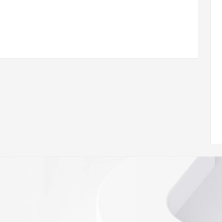
ann.org/wicf
60Z <<<
s://icann.org/epp
ed
rmational
Registry is
tes