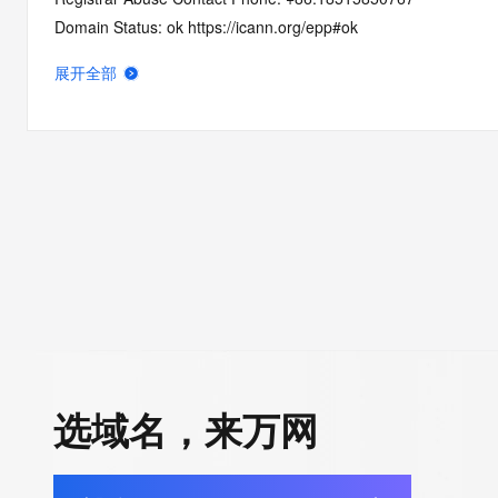
Domain Status: ok https://icann.org/epp#ok
Name Server: dns3.hichina.com
展开全部
Name Server: dns4.hichina.com
DNSSEC: unsigned
URL of the ICANN RDDS Inaccuracy Complaint Form: https://ic
>>> Last update of WHOIS database: 2026-06-04T10:23:52.3
For more information on domain status codes, please visit http
The WHOIS information provided in this page has been redact
in compliance with ICANN's Temporary Specification for gTLD
Registration Data.
选域名，来万网
The data in this record is provided by Tucows Registry for info
purposes only, and it does not guarantee its accuracy. Tucows 
authoritative for whois information in top-level domains it opera