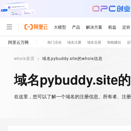
大模型
产品
解决方案
权益
定价
阿里云万网
热门活动
域名注册
域名交易
智能建站
定
大模型
产品
解决方案
权益
定价
云市场
伙伴
服务
了解阿里云
精选产品
精选解决方案
普惠上云
产品定价
精选商城
成为销售伙伴
售前咨询
为什么选择阿里云
千问AI平台
whois首页
>
域名pybuddy.site的whois信息
了解云产品的定价详情
大模型服务平台百炼
千问办公，解锁你的工作
普惠上云 官方力荐
分销伙伴
在线服务
网站建设
什么是云计算
大
大模型服务与应用平台
企业级Agent产品，直接
云服务器38元/年起，超
域名pybuddy.site
咨询伙伴
多端小程序
技术领先
云上成本管理
售后服务
轻量应用服务器
Agency Agents：拥
官方推荐返现计划
大模型
精选产品
精选解决方案
Salesforce 国际版订阅
稳定可靠
管理和优化成本
推荐新用户得奖励，单订单
销售伙伴合作计划
自助服务
友盟天域
安全合规
人工智能与机器学习
AI
文本生成
在这里，您可以了解一个域名的注册信息、所有者、注册
云数据库 RDS
HappyHorse 打造一
云工开物
无影生态合作计划
在线服务
观测云
分析师报告
高校专属算力普惠，学生认
计算
互联网应用开发
Qwen3.8-Max
HOT
Salesforce On Alibaba C
工单服务
智能体时代全能旗舰模型
Tuya 物联网平台阿里云
研究报告与白皮书
人工智能平台 PAI
快速拥有专属 OpenClaw
大模
Consulting Partner 合
大数据
容器
免费试用
短信专区
一站式AI开发、训练和推
蓝凌 OA
Qwen3.7-Plus
AI 大模型销售与服务生
现代化应用