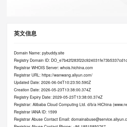
快速部署 Dify，高效搭建 
迁移与运维管理
10 分钟在聊天系统中增加
专有云
英文信息
Domain Name: pybuddy.site
Registry Domain ID: DO_e7b42f283f22c924031fe73b5337cd1
Registrar WHOIS Server: whois.hichina.com
Registrar URL: https://wanwang.aliyun.com/
Updated Date: 2026-06-04T10:23:50.590Z
Creation Date: 2026-05-23T13:38:00.374Z
Registry Expiry Date: 2029-05-23T13:38:00.374Z
Registrar: Alibaba Cloud Computing Ltd. d/b/a HiChina (www.ne
Registrar IANA ID: 1599
Registrar Abuse Contact Email: domainabuse@service.aliyun.
Registrar Abuse Contact Phone: +86.18515850767