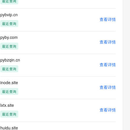
最近查询
息提取
与 AI 智能体进行实时音视频通话
从文本、图片、视频中提取结构化的属性信息
构建支持视频理解的 AI 音视频实时通话应用
pybvip.cn
查看详情
t.diy 一步搞定创意建站
构建大模型应用的安全防护体系
最近查询
通过自然语言交互简化开发流程,全栈开发支持
通过阿里云安全产品对 AI 应用进行安全防护
pyby.com
查看详情
最近查询
pybzqin.cn
查看详情
最近查询
inode.site
查看详情
最近查询
lxtx.site
查看详情
最近查询
huidu.site