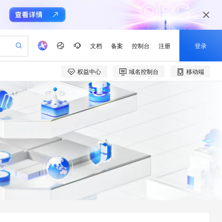
文档
备案
控制台
注册
登录
权益中心
域名控制台
移动端
验
作计划
器
AI 活动
专业服务
服务伙伴合作计划
开发者社区
加入我们
产品动态
服务平台百炼
阿里云 OPC 创新助力计划
一站式生成采购清单，支持单品或批量购买
io：打造专属 AI 语音助手
S产品伙伴计划（繁花）
峰会
CS
造的大模型服务与应用开发平台
一句话生成原生可编辑精美 PPT 文稿
AI 生产力先锋
Al MaaS 服务伙伴赋能合作
域名
博文
Careers
至高可申请百万元
Qwen3.8-Max 模型上线
开启高性价比 AI 编程新体验
弹性可伸缩的云计算服务
Qwen-Audio-3.0-Realtime 端到端实时语音角色扮演
输入一句话想法, 轻松生成专业的 PPT
先锋实践拓展 AI 生产力的边界
Token 补贴，五大权
计划
海大会
伙伴信用分合作计划
商标
问答
社会招聘
益加速 OPC 成功
eek-V4-Pro
SS
一键部署幻兽帕鲁游戏服务器
飞天发布时刻
HOT
Open Search 向量检索版支
划
备案
电子书
校园招聘
pSeek-V4-Pro
视频创作，一键激活电商全链路生产力
稳定、安全、高性价比、高性能的云存储服务
一键购买专属联机服务器，轻松开启游戏
所见，即是所愿
持视频检索 Pipeline 功能
更多支持
划
公司注册
镜像站
视频生成
语音识别与合成
专属 QwenPaw
漫剧工坊：一站式动画创作平台
AI 实训营
HOT
应用身份服务 (IDaaS)
合作伙伴培训与认证
划
上云迁移
站生成，高效打造优质广告素材
全接入的云上超级电脑
从聊天伙伴进化为能主动干活的本地数字员工
快速生产连贯的高质量长漫剧
从基础到进阶，Agent 创客手把手教你
OpenClaw 管理能力上线
e-1.1-T2V
Qwen3-TTS-Flash
lScope
我要反馈
查询合作伙伴
畅细腻的高质量视频
离线语音合成大模型，多语言方言自适应，低延迟高稳定
n Alibaba Cloud ISV 合作
代维服务
建企业门户网站
10 分钟搭建微信、支付宝小程序
MaxCompute MaxFrame 提
创新加速
ope
登录合作伙伴管理后台
我要建议
站，无忧落地极速上线
以可视化方式快速构建移动和 PC 门户网站
国内短信简单易用，安全可靠，秒级触达，全球覆盖200+国家和地区。
高效部署网站，快速应用到小程序
供自动弹性内存功能
e-1.1-I2V
Cosyvoice-V3-Flash