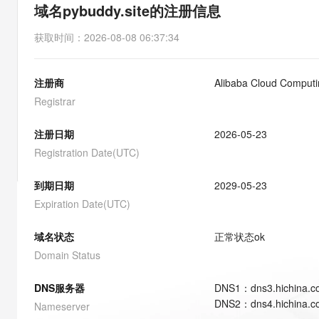
存储
天池大赛
能看、能想、能动手的多模
域名pybuddy.site的注册信息
云解析DNS
解决方案免费试用 新老
电子合同
最高领取价值200元试用
安全
网络与CDN
AI 算法大赛
Qwen3-VL-Plus
获取时间
：
2026-08-08 06:37:34
畅捷通
大数据开发治理平台 Data
AI 产品 免费试用
网络
安全
云开发大赛
Tableau 订阅
1亿+ 大模型 tokens 和 
注册商
Alibaba Cloud Computin
可观测
入门学习赛
中间件
AI空中课堂在线直播课
云防火墙
140+云产品 免费试用
Registrar
大模型服务
上云与迁云
云原生的云上边界网络安全
产品新客免费试用，最长1
数据库
生态解决方案
注册日期
2026-05-23
千问AI平台-Token Plan
企业出海
大模型ACA认证体验
大数据计算
Registration Date(UTC)
助力企业全员 AI 认知与能
行业生态解决方案
政企业务
媒体服务
千问AI平台-模型体验
到期日期
2029-05-23
开发者生态解决方案
在线体验全尺寸、多种模态
Expiration Date(UTC)
企业服务与云通信
AI 开发和 AI 应用解决
Happy 系列大模型
域名与网站
域名状态
正常状态
ok
Domain Status
终端用户计算
DNS服务器
DNS
1
：
dns3.hichina.
Serverless
大模型解决方案
DNS
2
：
dns4.hichina.
Nameserver
开发工具