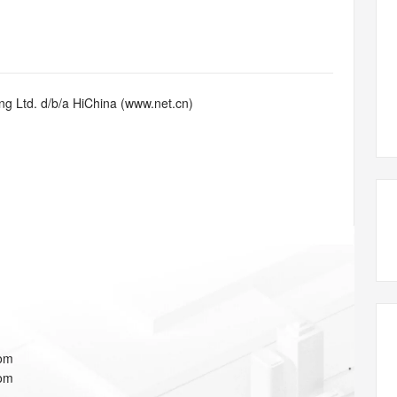
态智能体模型
旗舰 MoE 大模型，百万上下文与顶尖推理能力
图生视频，流
同享
万小智 AI 建站低至 15元/月
Qoder CN
AI 短剧/漫剧
云原生数据库 
快递物流查询
WordPress
成为服务伙
高校合作
点，立即开启云上创新
覆盖公网/内网、递归/权威、移动APP等全场景解析服务
送.CN域名，送备案服务码
基于千问大模型等，支持代码智能生成、研发智能问答
AI助力短剧
GLM-5.2
Wan2.7-T
Ubuntu
服务生态伙伴
视觉 Coding、空间感知、多模态思考等全面升级
1M上下文，专为长程任务能力而生
云工开物
企业应用
Works
Night Plan 支持 Qwen 3.8-Max
云原生大数据计算服务 MaxCompute
AI 办公
容器服务 Kub
NEW
Red Hat
30+ 款产品免费体验
Data Agent 驱动的一站式 Data+AI 开发治理平台
夜间 5 折，Qwen/Meoo/TokenPlan 客户专享
面向分析的企业级SaaS模式云数据仓库
AI智能应用
提供一站式管
科研合作
g Ltd. d/b/a HiChina (www.net.cn)
ERP
堂（旗舰版）
SUSE
智能客服
AI 应用构建
大模型原生
CRM
防护产品
2个月
自动承接线索
建站小程序
Qoder
大模型服务平台百炼-应用模版
OA 办公系统
HOT
NEW
面向真实软件
个人版上线、团队版降价；千问3.8-Max首发发尝鲜
丰富多元化的应用模版和解决方案
力提升
财税管理
模板建站
万有无界
大模型服务平台百炼-智能体
400电话
定制建站
的模型效果
灵活可视化地构建企业级 Agent
方案
广告营销
模板小程序
秒悟
人工智能平台 PAI
定制小程序
云端极速 AI 
新一代 AI 视频生成模型，深度适配广告营销等场景
AI Native 的算法工程平台，一站式完成建模、训练、推理服务部署
APP 开发
com
建站系统
com