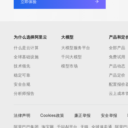
立即体验
under contract with the Internet Corporation for Assigned Nam
Numbers. Whois information from other top-level domains is p
a third-party under license to Tucows Registry.
This service is intended only for query-based access. By using 
为什么选择阿里云
大模型
产品和定
service, you agree that you will use any data presented only for
什么是云计算
大模型服务平台
全部产品
purposes and that, under no circumstances will you use (a) da
全球基础设施
千问大模型
免费试用
acquired for the purpose of allowing, enabling, or otherwise su
the transmission by e-mail, telephone, facsimile or other
技术领先
模型市场
产品动态
communications mechanism of mass  unsolicited, commercial a
稳定可靠
产品定价
or solicitations to entities other than your existing  customers; o
安全合规
配置报价
(b) this service to enable high volume, automated, electronic 
分析师报告
云上成本
that send queries or data to the systems of any Registrar or an
Registry except as reasonably necessary to register domain n
modify existing domain name registrations.
法律声明
Cookies政策
廉正举报
安全举报
Tucows Registry reserves the right to modify these terms at an
阿里巴巴集团
淘宝网
千问AI平台
天猫
全球速卖通
阿里巴