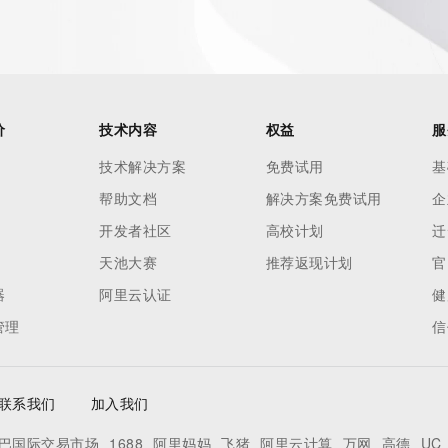
es and
rovided by
this
价
技术内容
权益
服
 lawful
技术解决方案
免费试用
基
ta
帮助文档
解决方案免费试用
企
pporting
开发者社区
高校计划
迁
dvertising
天池大赛
推荐返现计划
官
r
器
阿里云认证
健
processes
管理
信
y
ames or
联系我们
加入我们
y time. By
巴国际交易市场
1688
阿里妈妈
飞猪
阿里云计算
万网
高德
UC