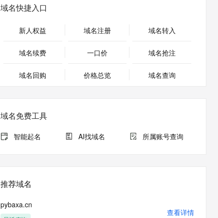
安全
畅自然，细节丰富
高表现力语音合成大模型，语音克隆听感自然
我要投诉
PolarDB
域名快捷入口
上云场景组合购
Milvus 弹性伸缩功能新增节
伴
漫剧创作，剧本、分镜、视频高效生成
100%兼容MySQL、PostgreSQL，兼容Oracle，支持集中和分布式
覆盖90%+业务场景，专享组合折扣价
点支持范围
2V
VPN
Fun-ASR
新人权益
域名注册
域名转入
文戏情感细腻自然，动作戏激烈拳拳到肉，实现更强表演能力
支持中英文自由切换，具备更强的噪声鲁棒性
ernetes 版 ACK
云聚AI 严选权益
AI 原生数据库服务发布
SSL 证书
，一键激活高效办公新体验
理容器应用的 K8s 服务
精选AI产品，从模型到应用全链提效
Agent 数据网关
域名续费
一口价
域名抢注
堡垒机
AI 用量加速计划
云原生数据库 PolarDB
应用
域名回购
价格总览
防火墙
域名查询
、识别商机，让客服更高效、服务更出色。
新老同享，达量后返
Agentic Database 发布
千问办公
主机安全
NEW
的智能体编程平台
一站式AI生产力平台
域名免费工具
AI 应用及服务市场
伶鹊
企业级人与Agent协作平台，接入和调度多个数字员工
智能客服平台，对话机器人、对话分析、智能外呼
智能起名
AI找域名
所属账号查询
AI 应用
大模型服务平台百炼 - 全妙
大模型
应用创作平台
多模态内容创作工具，已接入 DeepSeek
自然语言处理
推荐域名
数据标注
pybaxa.cn
机器学习
查看详情