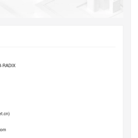
AI 应用
10分钟微调：让0.6B模型媲美235B模
多模态数据信
型
依托云原生高可用架构,实现Dify私有化部署
用1%尺寸在特定领域达到大模型90%以上效果
一个 AI 助手
超强辅助，Bol
即刻拥有 DeepSeek-R1 满血版
在企业官网、通讯软件中为客户提供 AI 客服
多种方案随心选，轻松解锁专属 DeepSeek
d-RADIX
t.cn)
com