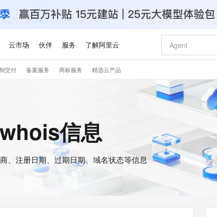
云市场
伙伴
服务
了解阿里云
制交付
备案服务
商标服务
精选云产品
AI 特惠
数据与 API
成为产品伙伴
企业增值服务
最佳实践
价格计算器
AI 场景体
基础软件
产品伙伴合
阿里云认证
市场活动
配置报价
大模型
自助选配和估算价格
新方式
睿译宝，AI翻译排版一步到位
智启 AI 普惠权益
产品生态集成认证中心
企业支持计划
云上春晚
域名与网站
千问官方 MaaS 平台，为开发者和 Agent 而生，新用户赠送 1 亿 + tokens 额度
Qwen Aud
AI Coding
阿里云Maa
2026 阿里云
云服务器 E
为企业打
数据集
Windows
大模型认证
模型
NEW
NEW
交付可用成果
值低价云产品抢先购
上传文档即自动完成翻译和格式还原
至高享 1亿+免费 tokens，加速 Al 应用落地
提供智能易用的域名与建站服务
智能编程，一键
安全可靠、
的whois信息
产品生态伙伴
专家技术服务
云上奥运之旅
弹性计算合作
阿里云中企出
手机三要素
宝塔 Linux
全部认证
价格优势
有专属领域专家
GLM-5.2：长任务时代开源旗舰模型
阿里云 OPC 创新助力计划
千问大模型
即刻拥有 DeepS
AI 电商营销
对象存储 O
大模型
产品生态伙伴工作台
企业增值服务台
云栖战略参考
云存储合作计
云栖大会
身份实名认证
CentOS
训练营
推动算力普惠，释放技术红利
最高返9万
多领域专家智能体,一键组建 AI 虚拟交付团队
快速构建应用程序和网站，即刻迈出上云第一步
至高百万元 Token 补贴，加速一人公司成长
多元化、高性能、安全可靠的大模型服务
真正可用的 1M 上下文,一次完成代码全链路开发
轻松解锁专属 Dee
从图文生成到
云上的中国
数据库合作计
活动全景
短信
Docker
图片和
商、注册日期、过期日期、域名状态等信息
站式影视创作平台
Hermes Agent，打造自进化智能体
Token Plan 模型订阅计划
数字证书管理服务（原SSL证书）
5 分钟轻松部署
AI 广告创作
无影云电脑
企业成长
NEW
信息公告
看见新力量
云网络合作计
OCR 文字识别
JAVA
证享300元代金券
可视化编排打通从文字构思到成片全链路闭环
全托管，含MySQL、PostgreSQL、SQL Server、MariaDB多引擎
自主进化，持久记忆，越用越聪明
Qwen3.8-Max 首发尝鲜，限时加量 10 倍，夜间低至2折
实现全站HTTPS，呈现可信的WEB访问
图文、视频一
随时随地安
Kimi-K3
HappyHors
NEW
魔搭 Mode
loud
服务实践
官网公告
Kimi 最新旗舰模型，长程编程与推理利器
让文字生成流
金融模力时刻
Salesforce O
版
发票查验
全能环境
Claude Code + GStack 打造工程团队
千问办公，限时限量积分加倍
Qoder
低代码高效构
AI 建站
短信服务
型
NEW
作计划
计划
创新中心
魔搭 ModelSc
健康状态
理服务
让AI从“聊天伙伴”进化为能干活的“数字员工”
安装技能 GStack，拥有专属 AI 工程团队
你的AI工作搭子，覆盖日常办公高频场景
面向真实软件的智能体编程平台
0 代码专业建
客户案例
天气预报查询
操作系统
Deepseek-v4-pro
HappyHors
态合作计划