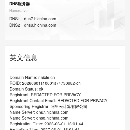
DNS服务器
Nameserver
DNS
1
：
dns7.hichina.com
DNS
2
：
dns8.hichina.com
英文信息
Domain Name: naible.cn
ROID: 20260601s10001s74730982-cn
Domain Status: ok
Registrant: REDACTED FOR PRIVACY
Registrant Contact Email: REDACTED FOR PRIVACY
Sponsoring Registrar: 阿里云计算有限公司
Name Server: dns7.hichina.com
Name Server: dns8.hichina.com
Registration Time: 2026-06-01 16:01:44
Expiration Time: 2027-06-01 16:01:44