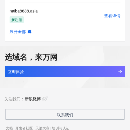
naiba8888.asia
查看详情
新注册
展开全部
naibaolock.com
查看详情
最近查询
选域名，来万网
naicao.top
查看详情
最近查询
立即体验
naicha.vip
查看详情
最近查询
关注我们：
新浪微博
naicy3lv.top
联系我们
查看详情
新注册
文档
|
开发者社区
|
天池大赛
|
培训与认证