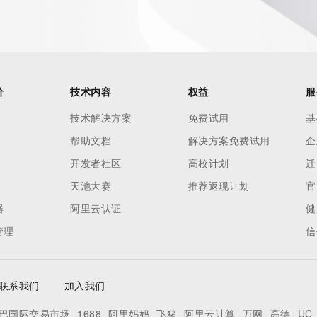
价
技术内容
权益
服
技术解决方案
免费试用
基
帮助文档
解决方案免费试用
企
开发者社区
高校计划
迁
天池大赛
推荐返现计划
官
器
阿里云认证
健
管理
信
联系我们
加入我们
巴国际交易市场
1688
阿里妈妈
飞猪
阿里云计算
万网
高德
UC