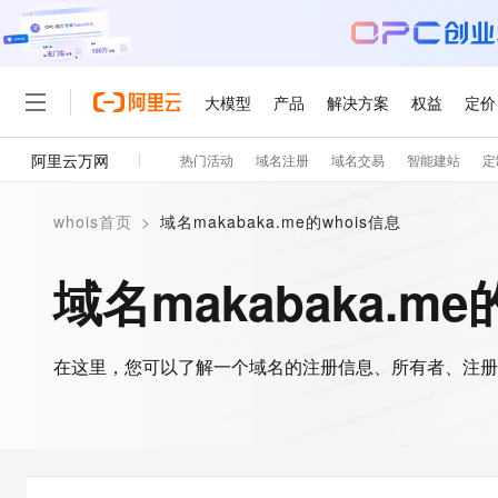
大模型
产品
解决方案
权益
定价
阿里云万网
热门活动
域名注册
域名交易
智能建站
定
大模型
产品
解决方案
权益
定价
云市场
伙伴
服务
了解阿里云
精选产品
精选解决方案
普惠上云
产品定价
精选商城
成为销售伙伴
售前咨询
为什么选择阿里云
千问AI平台
whois首页
>
域名makabaka.me的whois信息
了解云产品的定价详情
大模型服务平台百炼
千问办公，解锁你的工作
普惠上云 官方力荐
分销伙伴
在线服务
网站建设
什么是云计算
大
大模型服务与应用平台
企业级Agent产品，直接
云服务器38元/年起，超
域名makabaka.me
咨询伙伴
多端小程序
技术领先
云上成本管理
售后服务
轻量应用服务器
Agency Agents：拥
官方推荐返现计划
大模型
精选产品
精选解决方案
Salesforce 国际版订阅
稳定可靠
管理和优化成本
推荐新用户得奖励，单订单
销售伙伴合作计划
自助服务
友盟天域
安全合规
人工智能与机器学习
AI
文本生成
在这里，您可以了解一个域名的注册信息、所有者、注册
云数据库 RDS
HappyHorse 打造一
云工开物
无影生态合作计划
在线服务
观测云
分析师报告
高校专属算力普惠，学生认
计算
互联网应用开发
Qwen3.8-Max
HOT
Salesforce On Alibaba C
工单服务
智能体时代全能旗舰模型
Tuya 物联网平台阿里云
研究报告与白皮书
人工智能平台 PAI
快速拥有专属 OpenClaw
大模
Consulting Partner 合
大数据
容器
免费试用
短信专区
一站式AI开发、训练和推
蓝凌 OA
Qwen3.7-Plus
AI 大模型销售与服务生
现代化应用