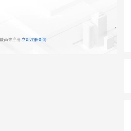
态智能体模型
旗舰 MoE 大模型，百万上下文与顶尖推理能力
图生视频，流
同享
万小智 AI 建站低至 15元/月
Qoder CN
AI 短剧/漫剧
云原生数据库 
快递物流查询
WordPress
成为服务伙
高校合作
点，立即开启云上创新
覆盖公网/内网、递归/权威、移动APP等全场景解析服务
送.CN域名，送备案服务码
基于千问大模型等，支持代码智能生成、研发智能问答
AI助力短剧
GLM-5.2
Wan2.7-T
Ubuntu
服务生态伙伴
视觉 Coding、空间感知、多模态思考等全面升级
1M上下文，专为长程任务能力而生
云工开物
企业应用
Works
Night Plan 支持 Qwen 3.8-Max
云原生大数据计算服务 MaxCompute
AI 办公
容器服务 Kub
NEW
Red Hat
30+ 款产品免费体验
Data Agent 驱动的一站式 Data+AI 开发治理平台
夜间 5 折，Qwen/Meoo/TokenPlan 客户专享
面向分析的企业级SaaS模式云数据仓库
AI智能应用
提供一站式管
科研合作
ERP
堂（旗舰版）
SUSE
能尚未注册
立即注册查询
智能客服
AI 应用构建
大模型原生
CRM
防护产品
2个月
自动承接线索
建站小程序
Qoder
大模型服务平台百炼-应用模版
OA 办公系统
HOT
NEW
面向真实软件
个人版上线、团队版降价；千问3.8-Max首发发尝鲜
丰富多元化的应用模版和解决方案
力提升
财税管理
模板建站
万有无界
大模型服务平台百炼-智能体
400电话
定制建站
的模型效果
灵活可视化地构建企业级 Agent
方案
广告营销
模板小程序
秒悟
人工智能平台 PAI
定制小程序
云端极速 AI 
新一代 AI 视频生成模型，深度适配广告营销等场景
AI Native 的算法工程平台，一站式完成建模、训练、推理服务部署
APP 开发
建站系统