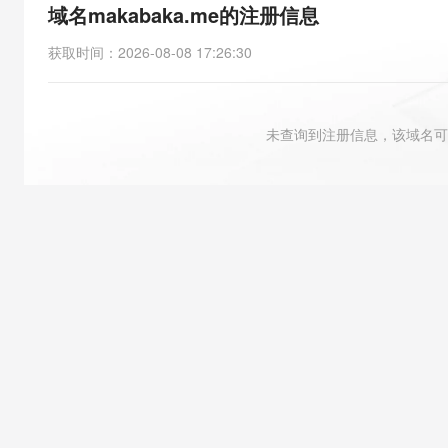
存储
天池大赛
能看、能想、能动手的多模
域名makabaka.me的注册信息
云解析DNS
解决方案免费试用 新老
电子合同
最高领取价值200元试用
安全
网络与CDN
AI 算法大赛
Qwen3-VL-Plus
获取时间
：
2026-08-08 17:26:30
畅捷通
大数据开发治理平台 Data
AI 产品 免费试用
网络
安全
云开发大赛
Tableau 订阅
1亿+ 大模型 tokens 和 
可观测
入门学习赛
中间件
AI空中课堂在线直播课
未查询到注册信息，该域名可
云防火墙
140+云产品 免费试用
大模型服务
上云与迁云
云原生的云上边界网络安全
产品新客免费试用，最长1
数据库
生态解决方案
千问AI平台-Token Plan
企业出海
大模型ACA认证体验
大数据计算
助力企业全员 AI 认知与能
行业生态解决方案
政企业务
媒体服务
千问AI平台-模型体验
开发者生态解决方案
在线体验全尺寸、多种模态
企业服务与云通信
AI 开发和 AI 应用解决
Happy 系列大模型
域名与网站
终端用户计算
Serverless
大模型解决方案
开发工具