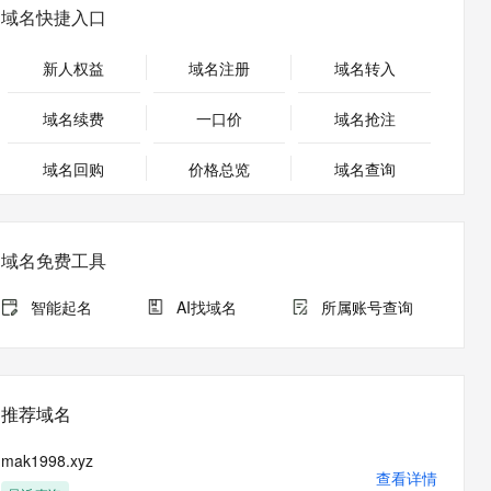
安全
畅自然，细节丰富
高表现力语音合成大模型，语音克隆听感自然
我要投诉
PolarDB
域名快捷入口
上云场景组合购
Milvus 弹性伸缩功能新增节
伴
漫剧创作，剧本、分镜、视频高效生成
100%兼容MySQL、PostgreSQL，兼容Oracle，支持集中和分布式
覆盖90%+业务场景，专享组合折扣价
点支持范围
2V
VPN
Fun-ASR
新人权益
域名注册
域名转入
文戏情感细腻自然，动作戏激烈拳拳到肉，实现更强表演能力
支持中英文自由切换，具备更强的噪声鲁棒性
ernetes 版 ACK
云聚AI 严选权益
AI 原生数据库服务发布
SSL 证书
，一键激活高效办公新体验
理容器应用的 K8s 服务
精选AI产品，从模型到应用全链提效
Agent 数据网关
域名续费
一口价
域名抢注
堡垒机
AI 用量加速计划
云原生数据库 PolarDB
应用
域名回购
价格总览
防火墙
域名查询
、识别商机，让客服更高效、服务更出色。
新老同享，达量后返
Agentic Database 发布
千问办公
主机安全
NEW
的智能体编程平台
一站式AI生产力平台
域名免费工具
AI 应用及服务市场
伶鹊
企业级人与Agent协作平台，接入和调度多个数字员工
智能客服平台，对话机器人、对话分析、智能外呼
智能起名
AI找域名
所属账号查询
AI 应用
大模型服务平台百炼 - 全妙
大模型
应用创作平台
多模态内容创作工具，已接入 DeepSeek
自然语言处理
推荐域名
数据标注
mak1998.xyz
机器学习
查看详情