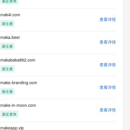
最近查询
息提取
与 AI 智能体进行实时音视频通话
从文本、图片、视频中提取结构化的属性信息
构建支持视频理解的 AI 音视频实时通话应用
mak4i.com
查看详情
t.diy 一步搞定创意建站
构建大模型应用的安全防护体系
新注册
通过自然语言交互简化开发流程,全栈开发支持
通过阿里云安全产品对 AI 应用进行安全防护
maka.beer
查看详情
新注册
makabaka862.com
查看详情
新注册
make-branding.com
查看详情
新注册
make-in-moon.com
查看详情
最近查询
makeapp.vip