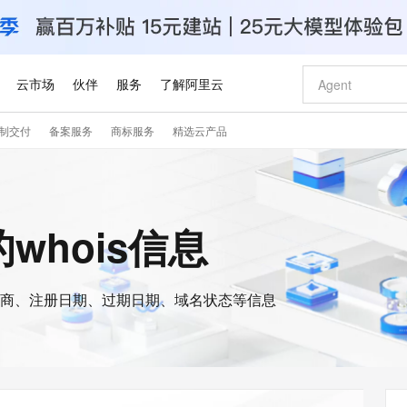
云市场
伙伴
服务
了解阿里云
制交付
备案服务
商标服务
精选云产品
AI 特惠
数据与 API
成为产品伙伴
企业增值服务
最佳实践
价格计算器
AI 场景体
基础软件
产品伙伴合
阿里云认证
市场活动
配置报价
大模型
自助选配和估算价格
新方式
睿译宝，AI翻译排版一步到位
智启 AI 普惠权益
产品生态集成认证中心
企业支持计划
云上春晚
域名与网站
千问官方 MaaS 平台，为开发者和 Agent 而生，新用户赠送 1 亿 + tokens 额度
Qwen Aud
AI Coding
阿里云Maa
2026 阿里云
云服务器 E
为企业打
数据集
Windows
大模型认证
模型
NEW
NEW
交付可用成果
值低价云产品抢先购
上传文档即自动完成翻译和格式还原
至高享 1亿+免费 tokens，加速 Al 应用落地
提供智能易用的域名与建站服务
智能编程，一键
安全可靠、
的whois信息
产品生态伙伴
专家技术服务
云上奥运之旅
弹性计算合作
阿里云中企出
手机三要素
宝塔 Linux
全部认证
价格优势
有专属领域专家
GLM-5.2：长任务时代开源旗舰模型
阿里云 OPC 创新助力计划
千问大模型
即刻拥有 DeepS
AI 电商营销
对象存储 O
大模型
产品生态伙伴工作台
企业增值服务台
云栖战略参考
云存储合作计
云栖大会
身份实名认证
CentOS
训练营
推动算力普惠，释放技术红利
最高返9万
多领域专家智能体,一键组建 AI 虚拟交付团队
快速构建应用程序和网站，即刻迈出上云第一步
至高百万元 Token 补贴，加速一人公司成长
多元化、高性能、安全可靠的大模型服务
真正可用的 1M 上下文,一次完成代码全链路开发
轻松解锁专属 Dee
从图文生成到
云上的中国
数据库合作计
活动全景
短信
Docker
图片和
商、注册日期、过期日期、域名状态等信息
站式影视创作平台
Hermes Agent，打造自进化智能体
Token Plan 模型订阅计划
数字证书管理服务（原SSL证书）
5 分钟轻松部署
AI 广告创作
无影云电脑
企业成长
NEW
信息公告
看见新力量
云网络合作计
OCR 文字识别
JAVA
证享300元代金券
可视化编排打通从文字构思到成片全链路闭环
全托管，含MySQL、PostgreSQL、SQL Server、MariaDB多引擎
自主进化，持久记忆，越用越聪明
Qwen3.8-Max 首发尝鲜，限时加量 10 倍，夜间低至2折
实现全站HTTPS，呈现可信的WEB访问
图文、视频一
随时随地安
Kimi-K3
HappyHors
NEW
魔搭 Mode
loud
服务实践
官网公告
Kimi 最新旗舰模型，长程编程与推理利器
让文字生成流
金融模力时刻
Salesforce O
版
发票查验
全能环境
Claude Code + GStack 打造工程团队
千问办公，限时限量积分加倍
Qoder
低代码高效构
AI 建站
短信服务
型
NEW
作计划
计划
创新中心
魔搭 ModelSc
健康状态
理服务
让AI从“聊天伙伴”进化为能干活的“数字员工”
安装技能 GStack，拥有专属 AI 工程团队
你的AI工作搭子，覆盖日常办公高频场景
面向真实软件的智能体编程平台
0 代码专业建
客户案例
天气预报查询
操作系统
Deepseek-v4-pro
HappyHors
态合作计划