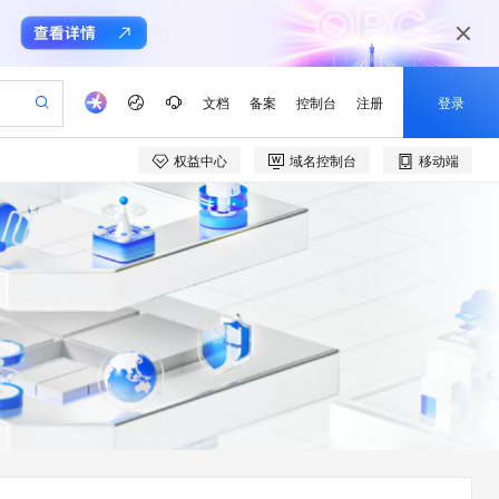
文档
备案
控制台
注册
登录
权益中心
域名控制台
移动端
验
作计划
器
AI 活动
专业服务
服务伙伴合作计划
开发者社区
加入我们
产品动态
服务平台百炼
阿里云 OPC 创新助力计划
一站式生成采购清单，支持单品或批量购买
io：打造专属 AI 语音助手
S产品伙伴计划（繁花）
峰会
CS
造的大模型服务与应用开发平台
一句话生成原生可编辑精美 PPT 文稿
AI 生产力先锋
Al MaaS 服务伙伴赋能合作
域名
博文
Careers
至高可申请百万元
Qwen3.8-Max 模型上线
开启高性价比 AI 编程新体验
弹性可伸缩的云计算服务
Qwen-Audio-3.0-Realtime 端到端实时语音角色扮演
输入一句话想法, 轻松生成专业的 PPT
先锋实践拓展 AI 生产力的边界
Token 补贴，五大权
计划
海大会
伙伴信用分合作计划
商标
问答
社会招聘
益加速 OPC 成功
eek-V4-Pro
SS
一键部署幻兽帕鲁游戏服务器
飞天发布时刻
HOT
Open Search 向量检索版支
划
备案
电子书
校园招聘
pSeek-V4-Pro
视频创作，一键激活电商全链路生产力
稳定、安全、高性价比、高性能的云存储服务
一键购买专属联机服务器，轻松开启游戏
所见，即是所愿
持视频检索 Pipeline 功能
更多支持
划
公司注册
镜像站
视频生成
语音识别与合成
专属 QwenPaw
漫剧工坊：一站式动画创作平台
AI 实训营
HOT
应用身份服务 (IDaaS)
合作伙伴培训与认证
划
上云迁移
站生成，高效打造优质广告素材
全接入的云上超级电脑
从聊天伙伴进化为能主动干活的本地数字员工
快速生产连贯的高质量长漫剧
从基础到进阶，Agent 创客手把手教你
OpenClaw 管理能力上线
e-1.1-T2V
Qwen3-TTS-Flash
lScope
我要反馈
查询合作伙伴
畅细腻的高质量视频
离线语音合成大模型，多语言方言自适应，低延迟高稳定
n Alibaba Cloud ISV 合作
代维服务
建企业门户网站
10 分钟搭建微信、支付宝小程序
MaxCompute MaxFrame 提
创新加速
ope
登录合作伙伴管理后台
我要建议
站，无忧落地极速上线
以可视化方式快速构建移动和 PC 门户网站
国内短信简单易用，安全可靠，秒级触达，全球覆盖200+国家和地区。
高效部署网站，快速应用到小程序
供自动弹性内存功能
e-1.1-I2V
Cosyvoice-V3-Flash