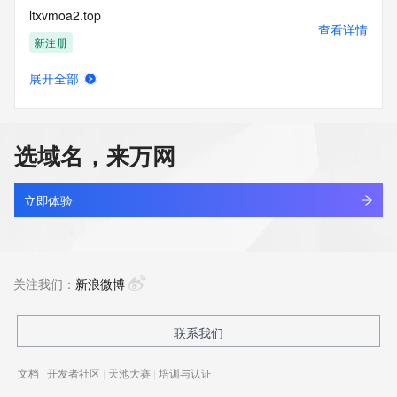
ltxvmoa2.top
查看详情
新注册
展开全部
ltxvo.xin
查看详情
新注册
选域名，来万网
ltxwhg.com.cn
查看详情
最近查询
立即体验
ltxx.com
查看详情
最近查询
关注我们：
新浪微博
kingsun.cn
联系我们
查看详情
最近查询
文档
|
开发者社区
|
天池大赛
|
培训与认证