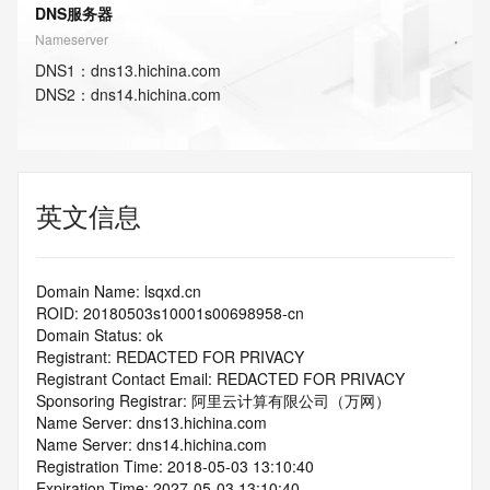
DNS服务器
Nameserver
DNS
1
：
dns13.hichina.com
DNS
2
：
dns14.hichina.com
英文信息
Domain Name: lsqxd.cn
ROID: 20180503s10001s00698958-cn
Domain Status: ok
Registrant: REDACTED FOR PRIVACY
Registrant Contact Email: REDACTED FOR PRIVACY
Sponsoring Registrar: 阿里云计算有限公司（万网）
Name Server: dns13.hichina.com
Name Server: dns14.hichina.com
Registration Time: 2018-05-03 13:10:40
Expiration Time: 2027-05-03 13:10:40