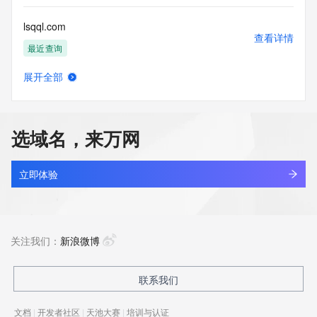
lsqql.com
查看详情
最近查询
展开全部
lsqthx.com
查看详情
最近查询
选域名，来万网
lsqtyx.com
查看详情
最近查询
立即体验
lsquk.cn
查看详情
最近查询
关注我们：
新浪微博
lsqvq.cn
联系我们
查看详情
最近查询
文档
|
开发者社区
|
天池大赛
|
培训与认证