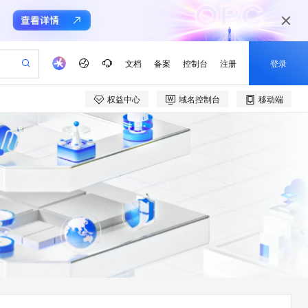
文档
备案
控制台
注册
登录
权益中心
域名控制台
移动端
验
作计划
器
AI 活动
专业服务
服务伙伴合作计划
开发者社区
加入我们
产品动态
服务平台百炼
阿里云 OPC 创新助力计划
一站式生成采购清单，支持单品或批量购买
io：打造专属 AI 语音助手
S产品伙伴计划（繁花）
峰会
CS
造的大模型服务与应用开发平台
一句话生成原生可编辑精美 PPT 文稿
AI 生产力先锋
Al MaaS 服务伙伴赋能合作
域名
博文
Careers
至高可申请百万元
Qwen3.8-Max 模型上线
开启高性价比 AI 编程新体验
弹性可伸缩的云计算服务
Qwen-Audio-3.0-Realtime 端到端实时语音角色扮演
输入一句话想法, 轻松生成专业的 PPT
先锋实践拓展 AI 生产力的边界
Token 补贴，五大权
计划
海大会
伙伴信用分合作计划
商标
问答
社会招聘
益加速 OPC 成功
eek-V4-Pro
SS
一键部署幻兽帕鲁游戏服务器
飞天发布时刻
HOT
Open Search 向量检索版支
划
备案
电子书
校园招聘
pSeek-V4-Pro
视频创作，一键激活电商全链路生产力
稳定、安全、高性价比、高性能的云存储服务
一键购买专属联机服务器，轻松开启游戏
所见，即是所愿
持视频检索 Pipeline 功能
更多支持
划
公司注册
镜像站
视频生成
语音识别与合成
专属 QwenPaw
漫剧工坊：一站式动画创作平台
AI 实训营
HOT
应用身份服务 (IDaaS)
合作伙伴培训与认证
划
上云迁移
站生成，高效打造优质广告素材
全接入的云上超级电脑
从聊天伙伴进化为能主动干活的本地数字员工
快速生产连贯的高质量长漫剧
从基础到进阶，Agent 创客手把手教你
OpenClaw 管理能力上线
e-1.1-T2V
Qwen3-TTS-Flash
lScope
我要反馈
查询合作伙伴
畅细腻的高质量视频
离线语音合成大模型，多语言方言自适应，低延迟高稳定
n Alibaba Cloud ISV 合作
代维服务
建企业门户网站
10 分钟搭建微信、支付宝小程序
MaxCompute MaxFrame 提
创新加速
ope
登录合作伙伴管理后台
我要建议
站，无忧落地极速上线
以可视化方式快速构建移动和 PC 门户网站
国内短信简单易用，安全可靠，秒级触达，全球覆盖200+国家和地区。
高效部署网站，快速应用到小程序
供自动弹性内存功能
e-1.1-I2V
Cosyvoice-V3-Flash