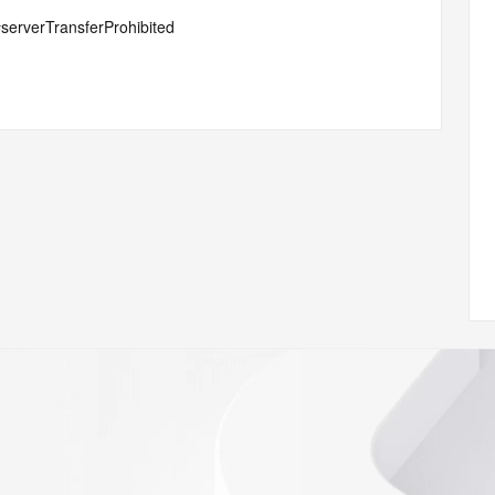
#serverTransferProhibited
 of Record identified in this output for information on how 
ied domain name.