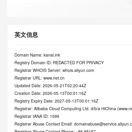
快速部署 Dify，高效搭建 
迁移与运维管理
10 分钟在聊天系统中增加
专有云
英文信息
Domain Name: kanal.ink
Registry Domain ID: REDACTED FOR PRIVACY
Registrar WHOIS Server: whois.aliyun.com
Registrar URL: www.net.cn
Updated Date: 2026-05-21T02:20:44Z
Creation Date: 2026-05-13T00:01:16Z
Registry Expiry Date: 2027-05-13T00:01:16Z
Registrar: Alibaba Cloud Computing Ltd. d/b/a HiChina (www.ne
Registrar IANA ID: 1599
Registrar Abuse Contact Email: domainabuse@service.aliyun.
Registrar Abuse Contact Phone: +86.95187