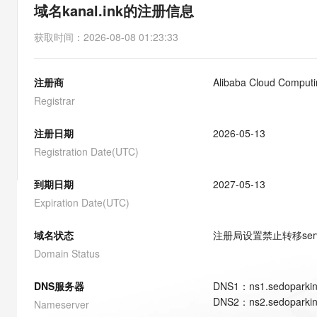
存储
天池大赛
能看、能想、能动手的多模
域名kanal.ink的注册信息
云解析DNS
解决方案免费试用 新老
电子合同
最高领取价值200元试用
安全
网络与CDN
AI 算法大赛
Qwen3-VL-Plus
获取时间
：
2026-08-08 01:23:33
畅捷通
大数据开发治理平台 Data
AI 产品 免费试用
网络
安全
云开发大赛
Tableau 订阅
1亿+ 大模型 tokens 和 
注册商
Alibaba Cloud Computin
可观测
入门学习赛
中间件
AI空中课堂在线直播课
云防火墙
140+云产品 免费试用
Registrar
大模型服务
上云与迁云
云原生的云上边界网络安全
产品新客免费试用，最长1
数据库
生态解决方案
注册日期
2026-05-13
千问AI平台-Token Plan
企业出海
大模型ACA认证体验
大数据计算
Registration Date(UTC)
助力企业全员 AI 认知与能
行业生态解决方案
政企业务
媒体服务
千问AI平台-模型体验
到期日期
2027-05-13
开发者生态解决方案
在线体验全尺寸、多种模态
Expiration Date(UTC)
企业服务与云通信
AI 开发和 AI 应用解决
Happy 系列大模型
域名与网站
域名状态
注册局设置禁止转移
ser
Domain Status
终端用户计算
DNS服务器
DNS
1
：
ns1.sedoparki
Serverless
大模型解决方案
DNS
2
：
ns2.sedoparki
Nameserver
开发工具