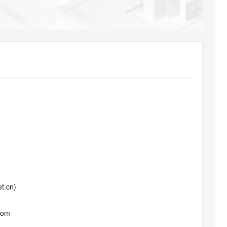
AI 应用
10分钟微调：让0.6B模型媲美235B模
多模态数据信
型
依托云原生高可用架构,实现Dify私有化部署
用1%尺寸在特定领域达到大模型90%以上效果
一个 AI 助手
超强辅助，Bol
即刻拥有 DeepSeek-R1 满血版
在企业官网、通讯软件中为客户提供 AI 客服
多种方案随心选，轻松解锁专属 DeepSeek
t.cn)
com