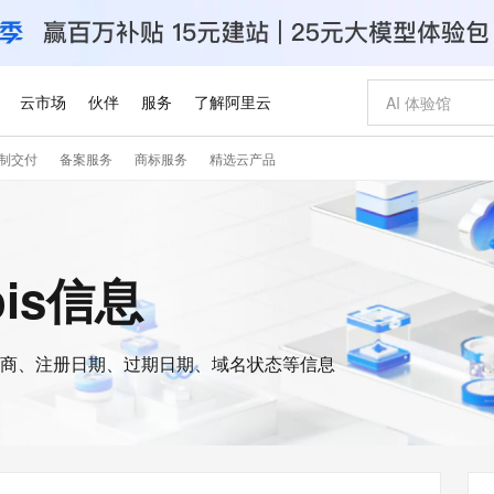
云市场
伙伴
服务
了解阿里云
制交付
备案服务
商标服务
精选云产品
AI 特惠
数据与 API
成为产品伙伴
企业增值服务
最佳实践
价格计算器
AI 场景体
基础软件
产品伙伴合
阿里云认证
市场活动
配置报价
大模型
自助选配和估算价格
新方式
睿译宝，AI翻译排版一步到位
智启 AI 普惠权益
产品生态集成认证中心
企业支持计划
云上春晚
域名与网站
千问官方 MaaS 平台，为开发者和 Agent 而生，新用户赠送 1 亿 + tokens 额度
Qwen Aud
AI Coding
阿里云Maa
2026 阿里云
云服务器 E
为企业打
数据集
Windows
大模型认证
模型
NEW
NEW
交付可用成果
值低价云产品抢先购
上传文档即自动完成翻译和格式还原
至高享 1亿+免费 tokens，加速 Al 应用落地
提供智能易用的域名与建站服务
智能编程，一键
安全可靠、
ois信息
产品生态伙伴
专家技术服务
云上奥运之旅
弹性计算合作
阿里云中企出
手机三要素
宝塔 Linux
全部认证
价格优势
有专属领域专家
GLM-5.2：长任务时代开源旗舰模型
阿里云 OPC 创新助力计划
千问大模型
即刻拥有 DeepS
AI 电商营销
对象存储 O
大模型
产品生态伙伴工作台
企业增值服务台
云栖战略参考
云存储合作计
云栖大会
身份实名认证
CentOS
训练营
推动算力普惠，释放技术红利
最高返9万
多领域专家智能体,一键组建 AI 虚拟交付团队
快速构建应用程序和网站，即刻迈出上云第一步
至高百万元 Token 补贴，加速一人公司成长
多元化、高性能、安全可靠的大模型服务
真正可用的 1M 上下文,一次完成代码全链路开发
轻松解锁专属 Dee
从图文生成到
云上的中国
数据库合作计
活动全景
短信
Docker
图片和
商、注册日期、过期日期、域名状态等信息
站式影视创作平台
Hermes Agent，打造自进化智能体
Token Plan 模型订阅计划
数字证书管理服务（原SSL证书）
5 分钟轻松部署
AI 广告创作
无影云电脑
企业成长
NEW
信息公告
看见新力量
云网络合作计
OCR 文字识别
JAVA
证享300元代金券
可视化编排打通从文字构思到成片全链路闭环
全托管，含MySQL、PostgreSQL、SQL Server、MariaDB多引擎
自主进化，持久记忆，越用越聪明
Qwen3.8-Max 首发尝鲜，限时加量 10 倍，夜间低至2折
实现全站HTTPS，呈现可信的WEB访问
图文、视频一
随时随地安
Kimi-K3
HappyHors
NEW
魔搭 Mode
loud
服务实践
官网公告
Kimi 最新旗舰模型，长程编程与推理利器
让文字生成流
金融模力时刻
Salesforce O
版
发票查验
全能环境
Claude Code + GStack 打造工程团队
千问办公，限时限量积分加倍
Qoder
低代码高效构
AI 建站
短信服务
型
NEW
作计划
计划
创新中心
魔搭 ModelSc
健康状态
理服务
让AI从“聊天伙伴”进化为能干活的“数字员工”
安装技能 GStack，拥有专属 AI 工程团队
你的AI工作搭子，覆盖日常办公高频场景
面向真实软件的智能体编程平台
0 代码专业建
客户案例
天气预报查询
操作系统
Deepseek-v4-pro
HappyHors
态合作计划