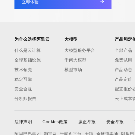
立即体验
Registry Admin ID:
Admin Name:
Admin Organization:
Admin Street:
Admin Street:
为什么选择阿里云
大模型
产品和定
Admin Street:
什么是云计算
大模型服务平台
全部产品
Admin City:
全球基础设施
千问大模型
免费试用
Admin State/Province:
Admin Postal Code:
技术领先
模型市场
产品动态
Admin Country:
稳定可靠
产品定价
Admin Phone:
安全合规
配置报价
Admin Phone Ext:
分析师报告
云上成本
Admin Fax:
Admin Fax Ext:
Admin Email:
法律声明
Cookies政策
廉正举报
安全举报
Registry Tech ID:
Tech Name:
阿里巴巴集团
淘宝网
千问AI平台
天猫
全球速卖通
阿里巴