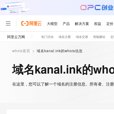
大模型
产品
解决方案
权益
定价
阿里云万网
热门活动
域名注册
域名交易
智能建站
定
大模型
产品
解决方案
权益
定价
云市场
伙伴
服务
了解阿里云
精选产品
精选解决方案
普惠上云
产品定价
精选商城
成为销售伙伴
售前咨询
为什么选择阿里云
千问AI平台
whois首页
>
域名kanal.ink的whois信息
了解云产品的定价详情
大模型服务平台百炼
千问办公，解锁你的工作
普惠上云 官方力荐
分销伙伴
在线服务
网站建设
什么是云计算
大
大模型服务与应用平台
企业级Agent产品，直接
云服务器38元/年起，超
域名kanal.ink的wh
咨询伙伴
多端小程序
技术领先
云上成本管理
售后服务
轻量应用服务器
Agency Agents：拥
官方推荐返现计划
大模型
精选产品
精选解决方案
Salesforce 国际版订阅
稳定可靠
管理和优化成本
推荐新用户得奖励，单订单
销售伙伴合作计划
自助服务
友盟天域
安全合规
人工智能与机器学习
AI
文本生成
在这里，您可以了解一个域名的注册信息、所有者、注册
云数据库 RDS
HappyHorse 打造一
云工开物
无影生态合作计划
在线服务
观测云
分析师报告
高校专属算力普惠，学生认
计算
互联网应用开发
Qwen3.8-Max
HOT
Salesforce On Alibaba C
工单服务
智能体时代全能旗舰模型
Tuya 物联网平台阿里云
研究报告与白皮书
人工智能平台 PAI
快速拥有专属 OpenClaw
大模
Consulting Partner 合
大数据
容器
免费试用
短信专区
一站式AI开发、训练和推
蓝凌 OA
Qwen3.7-Plus
AI 大模型销售与服务生
现代化应用