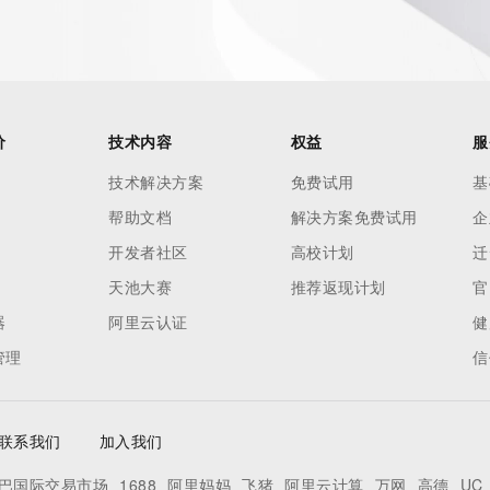
价
技术内容
权益
服
技术解决方案
免费试用
基
帮助文档
解决方案免费试用
企
开发者社区
高校计划
迁
天池大赛
推荐返现计划
官
器
阿里云认证
健
管理
信
联系我们
加入我们
巴国际交易市场
1688
阿里妈妈
飞猪
阿里云计算
万网
高德
UC