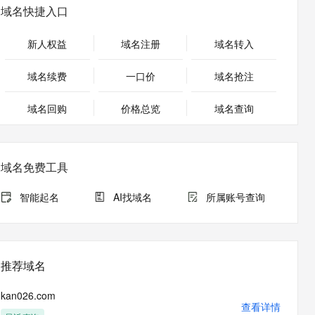
安全
畅自然，细节丰富
高表现力语音合成大模型，语音克隆听感自然
我要投诉
PolarDB
域名快捷入口
上云场景组合购
Milvus 弹性伸缩功能新增节
伴
漫剧创作，剧本、分镜、视频高效生成
100%兼容MySQL、PostgreSQL，兼容Oracle，支持集中和分布式
覆盖90%+业务场景，专享组合折扣价
点支持范围
2V
VPN
Fun-ASR
新人权益
域名注册
域名转入
文戏情感细腻自然，动作戏激烈拳拳到肉，实现更强表演能力
支持中英文自由切换，具备更强的噪声鲁棒性
ernetes 版 ACK
云聚AI 严选权益
AI 原生数据库服务发布
SSL 证书
，一键激活高效办公新体验
理容器应用的 K8s 服务
精选AI产品，从模型到应用全链提效
Agent 数据网关
域名续费
一口价
域名抢注
堡垒机
AI 用量加速计划
云原生数据库 PolarDB
应用
域名回购
价格总览
防火墙
域名查询
、识别商机，让客服更高效、服务更出色。
新老同享，达量后返
Agentic Database 发布
千问办公
主机安全
NEW
的智能体编程平台
一站式AI生产力平台
域名免费工具
AI 应用及服务市场
伶鹊
企业级人与Agent协作平台，接入和调度多个数字员工
智能客服平台，对话机器人、对话分析、智能外呼
智能起名
AI找域名
所属账号查询
AI 应用
大模型服务平台百炼 - 全妙
大模型
应用创作平台
多模态内容创作工具，已接入 DeepSeek
自然语言处理
推荐域名
数据标注
kan026.com
机器学习
查看详情