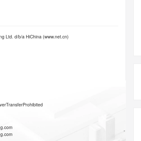
态智能体模型
旗舰 MoE 大模型，百万上下文与顶尖推理能力
图生视频，流
同享
万小智 AI 建站低至 15元/月
Qoder CN
AI 短剧/漫剧
云原生数据库 
快递物流查询
WordPress
成为服务伙
高校合作
点，立即开启云上创新
覆盖公网/内网、递归/权威、移动APP等全场景解析服务
送.CN域名，送备案服务码
基于千问大模型等，支持代码智能生成、研发智能问答
AI助力短剧
GLM-5.2
Wan2.7-T
Ubuntu
服务生态伙伴
视觉 Coding、空间感知、多模态思考等全面升级
1M上下文，专为长程任务能力而生
云工开物
企业应用
Works
Night Plan 支持 Qwen 3.8-Max
云原生大数据计算服务 MaxCompute
AI 办公
容器服务 Kub
NEW
Red Hat
30+ 款产品免费体验
Data Agent 驱动的一站式 Data+AI 开发治理平台
夜间 5 折，Qwen/Meoo/TokenPlan 客户专享
面向分析的企业级SaaS模式云数据仓库
AI智能应用
提供一站式管
科研合作
g Ltd. d/b/a HiChina (www.net.cn)
ERP
堂（旗舰版）
SUSE
智能客服
AI 应用构建
大模型原生
CRM
防护产品
2个月
自动承接线索
建站小程序
Qoder
大模型服务平台百炼-应用模版
OA 办公系统
HOT
NEW
面向真实软件
个人版上线、团队版降价；千问3.8-Max首发发尝鲜
丰富多元化的应用模版和解决方案
力提升
财税管理
模板建站
万有无界
大模型服务平台百炼-智能体
400电话
定制建站
的模型效果
灵活可视化地构建企业级 Agent
方案
广告营销
模板小程序
秒悟
人工智能平台 PAI
verTransferProhibited
定制小程序
云端极速 AI 
新一代 AI 视频生成模型，深度适配广告营销等场景
AI Native 的算法工程平台，一站式完成建模、训练、推理服务部署
APP 开发
ng.com
建站系统
ng.com