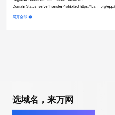
Domain Status: serverTransferProhibited https://icann.org/epp
Registry Registrant ID: REDACTED FOR PRIVACY
展开全部
Registrant Name: REDACTED FOR PRIVACY
Registrant Organization:
Registrant Street: REDACTED FOR PRIVACY
Registrant Street: REDACTED FOR PRIVACY
Registrant Street: REDACTED FOR PRIVACY
Registrant City: REDACTED FOR PRIVACY
Registrant State/Province: shang hai
Registrant Postal Code: REDACTED FOR PRIVACY
Registrant Country: CN
Registrant Phone: REDACTED FOR PRIVACY
Registrant Phone Ext: REDACTED FOR PRIVACY
Registrant Fax: REDACTED FOR PRIVACY
选域名，来万网
Registrant Fax Ext: REDACTED FOR PRIVACY
Registrant Email: Please query the RDDS service of the Registrar
to contact the Registrant, Admin, or Tech contact of the quer