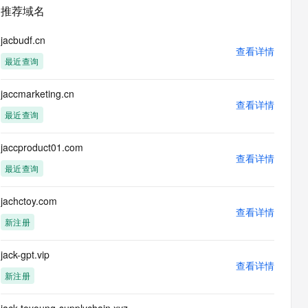
安全
畅自然，细节丰富
高表现力语音合成大模型，语音克隆听感自然
我要投诉
PolarDB
推荐域名
上云场景组合购
Milvus 弹性伸缩功能新增节
伴
漫剧创作，剧本、分镜、视频高效生成
100%兼容MySQL、PostgreSQL，兼容Oracle，支持集中和分布式
覆盖90%+业务场景，专享组合折扣价
点支持范围
2V
VPN
Fun-ASR
jacbudf.cn
文戏情感细腻自然，动作戏激烈拳拳到肉，实现更强表演能力
支持中英文自由切换，具备更强的噪声鲁棒性
查看详情
ernetes 版 ACK
云聚AI 严选权益
AI 原生数据库服务发布
SSL 证书
最近查询
，一键激活高效办公新体验
理容器应用的 K8s 服务
精选AI产品，从模型到应用全链提效
Agent 数据网关
堡垒机
jaccmarketing.cn
AI 用量加速计划
云原生数据库 PolarDB
应用
查看详情
防火墙
、识别商机，让客服更高效、服务更出色。
新老同享，达量后返
Agentic Database 发布
最近查询
千问办公
主机安全
NEW
的智能体编程平台
一站式AI生产力平台
jaccproduct01.com
查看详情
AI 应用及服务市场
最近查询
伶鹊
企业级人与Agent协作平台，接入和调度多个数字员工
智能客服平台，对话机器人、对话分析、智能外呼
AI 应用
jachctoy.com
查看详情
大模型服务平台百炼 - 全妙
新注册
大模型
应用创作平台
多模态内容创作工具，已接入 DeepSeek
自然语言处理
jack-gpt.vip
查看详情
数据标注
新注册
机器学习