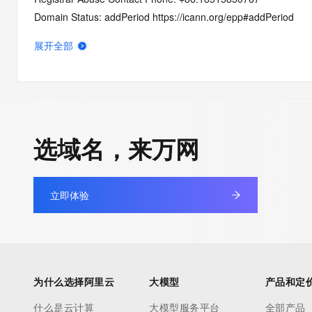
Domain Status: addPeriod https://icann.org/epp#addPeriod
Name Server: dns21.hichina.com
展开全部
Name Server: dns22.hichina.com
DNSSEC: unsigned
URL of the ICANN RDDS Inaccuracy Complaint Form: https://ic
>>> Last update of WHOIS database: 2026-05-10T06:44:40.7
选域名，来万网
For more information on domain status codes, please visit http
立即体验
The WHOIS information provided in this page has been redact
in compliance with ICANN's Temporary Specification for gTLD
Registration Data.
The data in this record is provided by Tucows Registry for info
为什么选择阿里云
大模型
产品和定
purposes only, and it does not guarantee its accuracy. Tucows 
authoritative for whois information in top-level domains it opera
什么是云计算
大模型服务平台
全部产品