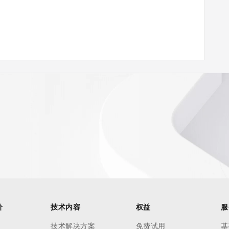
ann.org/wicf
65Z <<<
s://icann.org/epp
ed
rmational
价
技术内容
权益
服
Registry is
tes
技术解决方案
免费试用
基