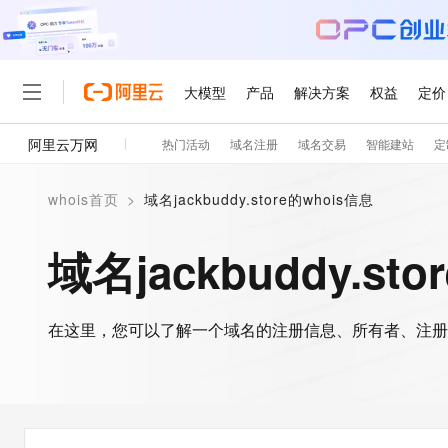
大模型
产品
解决方案
权益
定价
阿里云万网
热门活动
域名注册
域名交易
智能建站
定
大模型
产品
解决方案
权益
定价
云市场
伙伴
服务
了解阿里云
精选产品
精选解决方案
普惠上云
产品定价
精选商城
成为销售伙伴
售前咨询
为什么选择阿里云
千问AI平台
whois首页
>
域名jackbuddy.store的whois信息
了解云产品的定价详情
大模型服务平台百炼
睿译宝，AI翻译排版一
普惠上云 官方力荐
分销伙伴
在线服务
网站建设
什么是云计算
大
大模型服务与应用平台
上传文档即自动完成翻译和
云服务器38元/年起，超
域名jackbuddy.st
咨询伙伴
多端小程序
技术领先
云上成本管理
售后服务
轻量应用服务器
GLM-5.2：长任务时代
官方推荐返现计划
大模型
精选产品
精选解决方案
Salesforce 国际版订阅
稳定可靠
管理和优化成本
推荐新用户得奖励，单订单
销售伙伴合作计划
自助服务
友盟天域
安全合规
人工智能与机器学习
AI
文本生成
在这里，您可以了解一个域名的注册信息、所有者、注册
云数据库 RDS
Hermes Agent，打造
云工开物
无影生态合作计划
在线服务
观测云
分析师报告
自主进化，持久记忆，越用
高校专属算力普惠，学生认
计算
互联网应用开发
Qwen3.8-Max
HOT
Salesforce On Alibaba C
工单服务
智能体时代全能旗舰模型
Tuya 物联网平台阿里云
研究报告与白皮书
人工智能平台 PAI
快速拥有专属 OpenClaw
大模
Consulting Partner 合
大数据
容器
免费试用
短信专区
一站式AI开发、训练和推
蓝凌 OA
Qwen3.7-Plus
AI 大模型销售与服务生
现代化应用