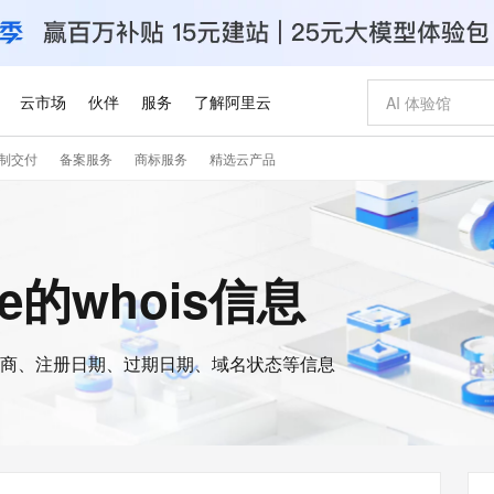
云市场
伙伴
服务
了解阿里云
制交付
备案服务
商标服务
精选云产品
AI 特惠
数据与 API
成为产品伙伴
企业增值服务
最佳实践
价格计算器
AI 场景体
基础软件
产品伙伴合
阿里云认证
市场活动
配置报价
大模型
自助选配和估算价格
步到位
智启 AI 普惠权益
产品生态集成认证中心
企业支持计划
云上春晚
域名与网站
Qwen Audio：打造专属 AI 语音助手
千问官方 MaaS 平台，为开发者和 Agent 而生，新用户赠送 1 亿 + tokens 额度
一句话生成原生
AI Coding
阿里云Maa
2026 阿里云
云服务器 E
为企业打
数据集
Windows
大模型认证
模型
NEW
NEW
格式还原
值低价云产品抢先购
至高享 1亿+免费 tokens，加速 Al 应用落地
提供智能易用的域名与建站服务
Qwen-Audio-3.0-Realtime 端到端实时语音角色扮演
输入一句话想法,
智能编程，一键
安全可靠、
ore的whois信息
产品生态伙伴
专家技术服务
云上奥运之旅
弹性计算合作
阿里云中企出
手机三要素
宝塔 Linux
全部认证
价格优势
开源旗舰模型
即刻拥有 DeepSeek-V4-Pro
阿里云 OPC 创新助力计划
千问大模型
一键部署幻兽
AI 电商营销
对象存储 O
大模型
产品生态伙伴工作台
企业增值服务台
云栖战略参考
云存储合作计
云栖大会
身份实名认证
CentOS
训练营
推动算力普惠，释放技术红利
最高返9万
真正可用的 1M 上下文,一次完成代码全链路开发
快速构建应用程序和网站，即刻迈出上云第一步
轻松解锁专属 DeepSeek-V4-Pro
至高百万元 Token 补贴，加速一人公司成长
多元化、高性能、安全可靠的大模型服务
一键购买专属
从图文生成到
云上的中国
数据库合作计
活动全景
短信
Docker
图片和
商、注册日期、过期日期、域名状态等信息
自进化智能体
5 分钟轻松部署专属 QwenPaw
Token Plan 模型订阅计划
数字证书管理服务（原SSL证书）
高效搭建 AI
AI 广告创作
无影云电脑
企业成长
NEW
HOT
信息公告
看见新力量
云网络合作计
OCR 文字识别
JAVA
越聪明
证享300元代金券
全托管，含MySQL、PostgreSQL、SQL Server、MariaDB多引擎
Qwen3.8-Max 首发尝鲜，限时加量 10 倍，夜间低至2折
实现全站HTTPS，呈现可信的WEB访问
从聊天伙伴进化为能主动干活的本地数字员工
图文、视频一
随时随地安
Kimi-K3
HappyHors
NEW
魔搭 Mode
loud
服务实践
官网公告
Kimi 最新旗舰模型，长程编程与推理利器
让文字生成流
金融模力时刻
Salesforce O
版
发票查验
全能环境
Claude Code + GStack 打造工程团队
千问办公，限时限量积分加倍
Qoder
低代码高效构
AI 建站
短信服务
型
NEW
作计划
计划
创新中心
魔搭 ModelSc
健康状态
理服务
让AI从“聊天伙伴”进化为能干活的“数字员工”
安装技能 GStack，拥有专属 AI 工程团队
你的AI工作搭子，覆盖日常办公高频场景
面向真实软件的智能体编程平台
0 代码专业建
客户案例
天气预报查询
操作系统
Deepseek-v4-pro
HappyHors
态合作计划