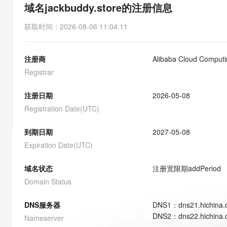
存储
天池大赛
能看、能想、能动手的多模
域名jackbuddy.store的注册信息
云解析DNS
解决方案免费试用 新老
电子合同
最高领取价值200元试用
安全
网络与CDN
AI 算法大赛
Qwen3-VL-Plus
获取时间
：
2026-08-06 11:04:11
畅捷通
大数据开发治理平台 Data
AI 产品 免费试用
网络
安全
云开发大赛
Tableau 订阅
1亿+ 大模型 tokens 和 
注册商
Alibaba Cloud Computin
可观测
入门学习赛
中间件
AI空中课堂在线直播课
云防火墙
140+云产品 免费试用
Registrar
大模型服务
上云与迁云
云原生的云上边界网络安全
产品新客免费试用，最长1
数据库
生态解决方案
注册日期
2026-05-08
千问AI平台-Token Plan
企业出海
大模型ACA认证体验
大数据计算
Registration Date(UTC)
助力企业全员 AI 认知与能
行业生态解决方案
政企业务
媒体服务
千问AI平台-模型体验
到期日期
2027-05-08
开发者生态解决方案
在线体验全尺寸、多种模态
Expiration Date(UTC)
企业服务与云通信
AI 开发和 AI 应用解决
Happy 系列大模型
域名与网站
域名状态
注册宽限期
addPeriod
Domain Status
终端用户计算
DNS服务器
DNS
1
：
dns21.hichina
Serverless
大模型解决方案
DNS
2
：
dns22.hichina
Nameserver
开发工具