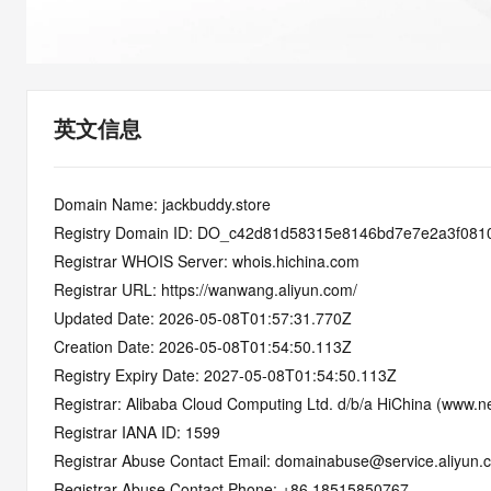
快速部署 Dify，高效搭建 
迁移与运维管理
10 分钟在聊天系统中增加
专有云
英文信息
Domain Name: jackbuddy.store
Registry Domain ID: DO_c42d81d58315e8146bd7e7e2a3f081
Registrar WHOIS Server: whois.hichina.com
Registrar URL: https://wanwang.aliyun.com/
Updated Date: 2026-05-08T01:57:31.770Z
Creation Date: 2026-05-08T01:54:50.113Z
Registry Expiry Date: 2027-05-08T01:54:50.113Z
Registrar: Alibaba Cloud Computing Ltd. d/b/a HiChina (www.ne
Registrar IANA ID: 1599
Registrar Abuse Contact Email: domainabuse@service.aliyun.
Registrar Abuse Contact Phone: +86.18515850767