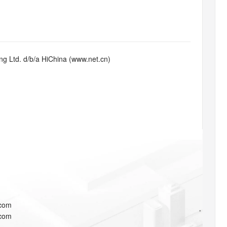
态智能体模型
旗舰 MoE 大模型，百万上下文与顶尖推理能力
图生视频，流
同享
万小智 AI 建站低至 15元/月
Qoder CN
AI 短剧/漫剧
云原生数据库 
快递物流查询
WordPress
成为服务伙
高校合作
点，立即开启云上创新
覆盖公网/内网、递归/权威、移动APP等全场景解析服务
送.CN域名，送备案服务码
基于千问大模型等，支持代码智能生成、研发智能问答
AI助力短剧
GLM-5.2
Wan2.7-T
Ubuntu
服务生态伙伴
视觉 Coding、空间感知、多模态思考等全面升级
1M上下文，专为长程任务能力而生
云工开物
企业应用
Works
Night Plan 支持 Qwen 3.8-Max
云原生大数据计算服务 MaxCompute
AI 办公
容器服务 Kub
NEW
Red Hat
30+ 款产品免费体验
Data Agent 驱动的一站式 Data+AI 开发治理平台
夜间 5 折，Qwen/Meoo/TokenPlan 客户专享
面向分析的企业级SaaS模式云数据仓库
AI智能应用
提供一站式管
科研合作
g Ltd. d/b/a HiChina (www.net.cn)
ERP
堂（旗舰版）
SUSE
智能客服
AI 应用构建
大模型原生
CRM
防护产品
2个月
自动承接线索
建站小程序
Qoder
大模型服务平台百炼-应用模版
OA 办公系统
HOT
NEW
面向真实软件
个人版上线、团队版降价；千问3.8-Max首发发尝鲜
丰富多元化的应用模版和解决方案
力提升
财税管理
模板建站
万有无界
大模型服务平台百炼-智能体
400电话
定制建站
的模型效果
灵活可视化地构建企业级 Agent
方案
广告营销
模板小程序
秒悟
人工智能平台 PAI
定制小程序
云端极速 AI 
新一代 AI 视频生成模型，深度适配广告营销等场景
AI Native 的算法工程平台，一站式完成建模、训练、推理服务部署
APP 开发
.com
建站系统
.com