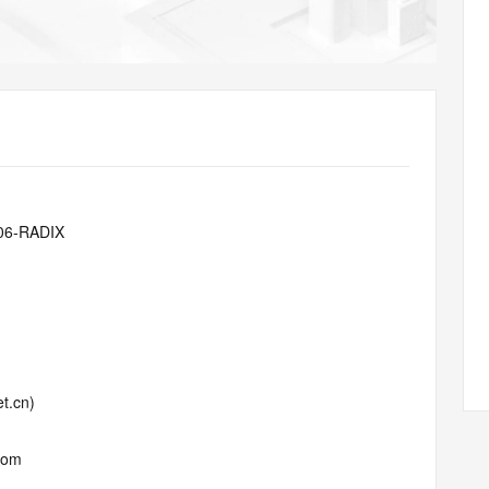
AI 应用
10分钟微调：让0.6B模型媲美235B模
多模态数据信
型
依托云原生高可用架构,实现Dify私有化部署
用1%尺寸在特定领域达到大模型90%以上效果
一个 AI 助手
超强辅助，Bol
即刻拥有 DeepSeek-R1 满血版
在企业官网、通讯软件中为客户提供 AI 客服
多种方案随心选，轻松解锁专属 DeepSeek
06-RADIX
t.cn)
com