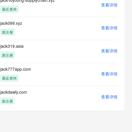
jack-toyoung-supplychain.xyz
息提取
与 AI 智能体进行实时音视频通话
查看详情
最近查询
从文本、图片、视频中提取结构化的属性信息
构建支持视频理解的 AI 音视频实时通话应用
t.diy 一步搞定创意建站
构建大模型应用的安全防护体系
jack099.xyz
通过自然语言交互简化开发流程,全栈开发支持
查看详情
通过阿里云安全产品对 AI 应用进行安全防护
新注册
jack319.asia
查看详情
新注册
jack777app.com
查看详情
最近查询
jackdawly.com
查看详情
新注册