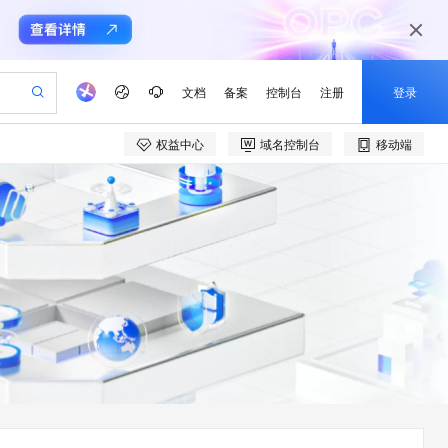
文档
备案
控制台
注册
登录
权益中心
域名控制台
移动端
验
作计划
器
AI 活动
专业服务
服务伙伴合作计划
开发者社区
加入我们
产品动态
服务平台百炼
阿里云 OPC 创新助力计划
一站式生成采购清单，支持单品或批量购买
可编辑精美 PPT 文稿
S产品伙伴计划（繁花）
峰会
CS
造的大模型服务与应用开发平台
Agency Agents：拥有专属领域专家
AI 生产力先锋
Al MaaS 服务伙伴赋能合作
域名
博文
Careers
至高可申请百万元
Qwen3.8-Max 模型上线
 轻松生成专业的 PPT
开启高性价比 AI 编程新体验
弹性可伸缩的云计算服务
先锋实践拓展 AI 生产力的边界
多领域专家智能体,一键组建 AI 虚拟交付团队
Token 补贴，五大权
计划
海大会
伙伴信用分合作计划
商标
问答
社会招聘
益加速 OPC 成功
帕鲁游戏服务器
SS
HappyHorse 打造一站式影视创作平台
飞天发布时刻
HOT
Open Search 向量检索版支
划
备案
电子书
校园招聘
联机服务器，轻松开启游戏
视频创作，一键激活电商全链路生产力
稳定、安全、高性价比、高性能的云存储服务
所见，即是所愿
持视频检索 Pipeline 功能
可视化编排打通从文字构思到成片全链路闭环
更多支持
划
公司注册
镜像站
视频生成
语音识别与合成
 智能体与工作流应用
漫剧工坊：一站式动画创作平台
AI 实训营
应用身份服务 (IDaaS)
合作伙伴培训与认证
划
上云迁移
站生成，高效打造优质广告素材
全接入的云上超级电脑
通过阿里云百炼高效搭建AI应用,助力高效开发
快速生产连贯的高质量长漫剧
从基础到进阶，Agent 创客手把手教你
OpenClaw 管理能力上线
e-1.1-T2V
Qwen3-TTS-Flash
lScope
我要反馈
查询合作伙伴
畅细腻的高质量视频
离线语音合成大模型，多语言方言自适应，低延迟高稳定
n Alibaba Cloud ISV 合作
代维服务
建企业门户网站
10 分钟搭建微信、支付宝小程序
MaxCompute MaxFrame 提
创新加速
ope
登录合作伙伴管理后台
我要建议
站，无忧落地极速上线
以可视化方式快速构建移动和 PC 门户网站
国内短信简单易用，安全可靠，秒级触达，全球覆盖200+国家和地区。
高效部署网站，快速应用到小程序
供自动弹性内存功能
e-1.1-I2V
Cosyvoice-V3-Flash