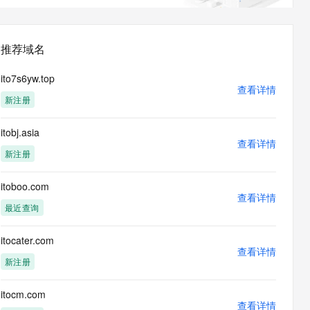
息提取
与 AI 智能体进行实时音视频通话
从文本、图片、视频中提取结构化的属性信息
构建支持视频理解的 AI 音视频实时通话应用
推荐域名
t.diy 一步搞定创意建站
构建大模型应用的安全防护体系
通过自然语言交互简化开发流程,全栈开发支持
通过阿里云安全产品对 AI 应用进行安全防护
ito7s6yw.top
查看详情
新注册
itobj.asia
查看详情
新注册
itoboo.com
查看详情
最近查询
itocater.com
查看详情
新注册
itocm.com
查看详情