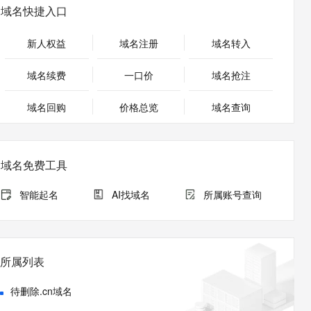
安全
畅自然，细节丰富
高表现力语音合成大模型，语音克隆听感自然
我要投诉
PolarDB
域名快捷入口
上云场景组合购
Milvus 弹性伸缩功能新增节
伴
漫剧创作，剧本、分镜、视频高效生成
100%兼容MySQL、PostgreSQL，兼容Oracle，支持集中和分布式
覆盖90%+业务场景，专享组合折扣价
点支持范围
2V
VPN
Fun-ASR
新人权益
域名注册
域名转入
文戏情感细腻自然，动作戏激烈拳拳到肉，实现更强表演能力
支持中英文自由切换，具备更强的噪声鲁棒性
ernetes 版 ACK
云聚AI 严选权益
AI 原生数据库服务发布
SSL 证书
，一键激活高效办公新体验
理容器应用的 K8s 服务
精选AI产品，从模型到应用全链提效
Agent 数据网关
域名续费
一口价
域名抢注
堡垒机
AI 用量加速计划
云原生数据库 PolarDB
应用
域名回购
价格总览
防火墙
域名查询
、识别商机，让客服更高效、服务更出色。
新老同享，达量后返
Agentic Database 发布
千问办公
主机安全
NEW
的智能体编程平台
一站式AI生产力平台
域名免费工具
AI 应用及服务市场
伶鹊
企业级人与Agent协作平台，接入和调度多个数字员工
智能客服平台，对话机器人、对话分析、智能外呼
智能起名
AI找域名
所属账号查询
AI 应用
大模型服务平台百炼 - 全妙
大模型
应用创作平台
多模态内容创作工具，已接入 DeepSeek
自然语言处理
所属列表
数据标注
待删除.cn域名
机器学习