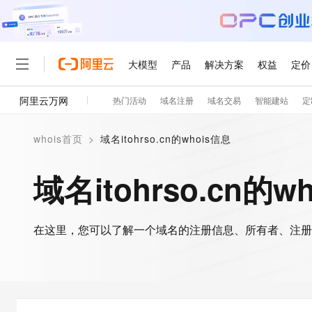
大模型
产品
解决方案
权益
定价
阿里云万网
热门活动
域名注册
域名交易
智能建站
定
大模型
产品
解决方案
权益
定价
云市场
伙伴
服务
了解阿里云
精选产品
精选解决方案
普惠上云
产品定价
精选商城
成为销售伙伴
售前咨询
为什么选择阿里云
千问AI平台
whois首页
>
域名itohrso.cn的whois信息
了解云产品的定价详情
大模型服务平台百炼
千问办公，解锁你的工作
普惠上云 官方力荐
分销伙伴
在线服务
网站建设
什么是云计算
大
大模型服务与应用平台
企业级Agent产品，直接
云服务器38元/年起，超
域名itohrso.cn的w
咨询伙伴
多端小程序
技术领先
云上成本管理
售后服务
轻量应用服务器
Agency Agents：拥
官方推荐返现计划
大模型
精选产品
精选解决方案
Salesforce 国际版订阅
稳定可靠
管理和优化成本
推荐新用户得奖励，单订单
销售伙伴合作计划
自助服务
友盟天域
安全合规
人工智能与机器学习
AI
文本生成
在这里，您可以了解一个域名的注册信息、所有者、注册
云数据库 RDS
HappyHorse 打造一
云工开物
无影生态合作计划
在线服务
观测云
分析师报告
高校专属算力普惠，学生认
计算
互联网应用开发
Qwen3.8-Max
HOT
Salesforce On Alibaba C
工单服务
智能体时代全能旗舰模型
Tuya 物联网平台阿里云
研究报告与白皮书
人工智能平台 PAI
快速拥有专属 OpenClaw
大模
Consulting Partner 合
大数据
容器
免费试用
短信专区
一站式AI开发、训练和推
蓝凌 OA
Qwen3.7-Plus
AI 大模型销售与服务生
现代化应用