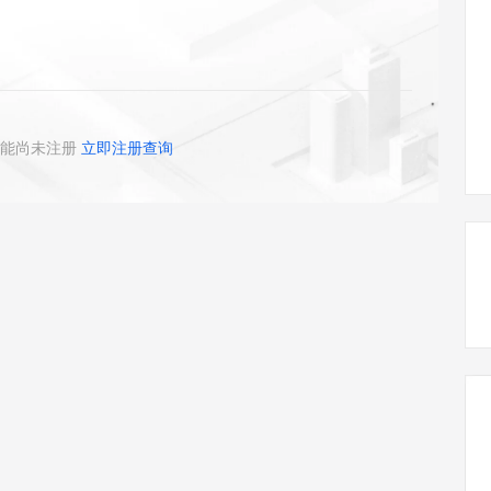
态智能体模型
旗舰 MoE 大模型，百万上下文与顶尖推理能力
图生视频，流
同享
万小智 AI 建站低至 15元/月
Qoder CN
AI 短剧/漫剧
云原生数据库 
快递物流查询
WordPress
成为服务伙
高校合作
点，立即开启云上创新
覆盖公网/内网、递归/权威、移动APP等全场景解析服务
送.CN域名，送备案服务码
基于千问大模型等，支持代码智能生成、研发智能问答
AI助力短剧
GLM-5.2
Wan2.7-T
Ubuntu
服务生态伙伴
视觉 Coding、空间感知、多模态思考等全面升级
1M上下文，专为长程任务能力而生
云工开物
企业应用
Works
Night Plan 支持 Qwen 3.8-Max
云原生大数据计算服务 MaxCompute
AI 办公
容器服务 Kub
NEW
Red Hat
30+ 款产品免费体验
Data Agent 驱动的一站式 Data+AI 开发治理平台
夜间 5 折，Qwen/Meoo/TokenPlan 客户专享
面向分析的企业级SaaS模式云数据仓库
AI智能应用
提供一站式管
科研合作
ERP
堂（旗舰版）
SUSE
能尚未注册
立即注册查询
智能客服
AI 应用构建
大模型原生
CRM
防护产品
2个月
自动承接线索
建站小程序
Qoder
大模型服务平台百炼-应用模版
OA 办公系统
HOT
NEW
面向真实软件
个人版上线、团队版降价；千问3.8-Max首发发尝鲜
丰富多元化的应用模版和解决方案
力提升
财税管理
模板建站
万有无界
大模型服务平台百炼-智能体
400电话
定制建站
的模型效果
灵活可视化地构建企业级 Agent
方案
广告营销
模板小程序
秒悟
人工智能平台 PAI
定制小程序
云端极速 AI 
新一代 AI 视频生成模型，深度适配广告营销等场景
AI Native 的算法工程平台，一站式完成建模、训练、推理服务部署
APP 开发
建站系统