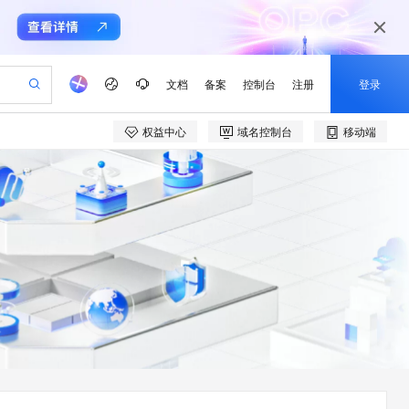
文档
备案
控制台
注册
登录
权益中心
域名控制台
移动端
验
作计划
器
AI 活动
专业服务
服务伙伴合作计划
开发者社区
加入我们
产品动态
服务平台百炼
阿里云 OPC 创新助力计划
一站式生成采购清单，支持单品或批量购买
io：打造专属 AI 语音助手
S产品伙伴计划（繁花）
峰会
CS
造的大模型服务与应用开发平台
一句话生成原生可编辑精美 PPT 文稿
AI 生产力先锋
Al MaaS 服务伙伴赋能合作
域名
博文
Careers
至高可申请百万元
Qwen3.8-Max 模型上线
开启高性价比 AI 编程新体验
弹性可伸缩的云计算服务
Qwen-Audio-3.0-Realtime 端到端实时语音角色扮演
输入一句话想法, 轻松生成专业的 PPT
先锋实践拓展 AI 生产力的边界
Token 补贴，五大权
计划
海大会
伙伴信用分合作计划
商标
问答
社会招聘
益加速 OPC 成功
eek-V4-Pro
SS
一键部署幻兽帕鲁游戏服务器
飞天发布时刻
HOT
Open Search 向量检索版支
划
备案
电子书
校园招聘
pSeek-V4-Pro
视频创作，一键激活电商全链路生产力
稳定、安全、高性价比、高性能的云存储服务
一键购买专属联机服务器，轻松开启游戏
所见，即是所愿
持视频检索 Pipeline 功能
更多支持
划
公司注册
镜像站
视频生成
语音识别与合成
专属 QwenPaw
漫剧工坊：一站式动画创作平台
AI 实训营
HOT
应用身份服务 (IDaaS)
合作伙伴培训与认证
划
上云迁移
站生成，高效打造优质广告素材
全接入的云上超级电脑
从聊天伙伴进化为能主动干活的本地数字员工
快速生产连贯的高质量长漫剧
从基础到进阶，Agent 创客手把手教你
OpenClaw 管理能力上线
e-1.1-T2V
Qwen3-TTS-Flash
lScope
我要反馈
查询合作伙伴
畅细腻的高质量视频
离线语音合成大模型，多语言方言自适应，低延迟高稳定
n Alibaba Cloud ISV 合作
代维服务
建企业门户网站
10 分钟搭建微信、支付宝小程序
MaxCompute MaxFrame 提
创新加速
ope
登录合作伙伴管理后台
我要建议
站，无忧落地极速上线
以可视化方式快速构建移动和 PC 门户网站
国内短信简单易用，安全可靠，秒级触达，全球覆盖200+国家和地区。
高效部署网站，快速应用到小程序
供自动弹性内存功能
e-1.1-I2V
Cosyvoice-V3-Flash