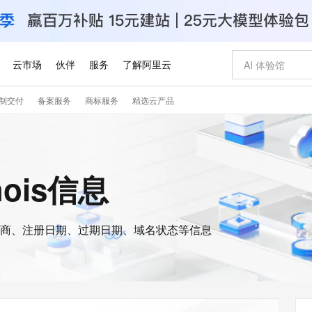
云市场
伙伴
服务
了解阿里云
制交付
备案服务
商标服务
精选云产品
AI 特惠
数据与 API
成为产品伙伴
企业增值服务
最佳实践
价格计算器
AI 场景体
基础软件
产品伙伴合
阿里云认证
市场活动
配置报价
大模型
自助选配和估算价格
新方式
睿译宝，AI翻译排版一步到位
智启 AI 普惠权益
产品生态集成认证中心
企业支持计划
云上春晚
域名与网站
千问官方 MaaS 平台，为开发者和 Agent 而生，新用户赠送 1 亿 + tokens 额度
Qwen Aud
AI Coding
阿里云Maa
2026 阿里云
云服务器 E
为企业打
数据集
Windows
大模型认证
模型
NEW
NEW
交付可用成果
值低价云产品抢先购
上传文档即自动完成翻译和格式还原
至高享 1亿+免费 tokens，加速 Al 应用落地
提供智能易用的域名与建站服务
智能编程，一键
安全可靠、
hois信息
产品生态伙伴
专家技术服务
云上奥运之旅
弹性计算合作
阿里云中企出
手机三要素
宝塔 Linux
全部认证
价格优势
有专属领域专家
GLM-5.2：长任务时代开源旗舰模型
阿里云 OPC 创新助力计划
千问大模型
即刻拥有 DeepS
AI 电商营销
对象存储 O
大模型
产品生态伙伴工作台
企业增值服务台
云栖战略参考
云存储合作计
云栖大会
身份实名认证
CentOS
训练营
推动算力普惠，释放技术红利
最高返9万
多领域专家智能体,一键组建 AI 虚拟交付团队
快速构建应用程序和网站，即刻迈出上云第一步
至高百万元 Token 补贴，加速一人公司成长
多元化、高性能、安全可靠的大模型服务
真正可用的 1M 上下文,一次完成代码全链路开发
轻松解锁专属 Dee
从图文生成到
云上的中国
数据库合作计
活动全景
短信
Docker
图片和
商、注册日期、过期日期、域名状态等信息
站式影视创作平台
Hermes Agent，打造自进化智能体
Token Plan 模型订阅计划
数字证书管理服务（原SSL证书）
5 分钟轻松部署
AI 广告创作
无影云电脑
企业成长
NEW
信息公告
看见新力量
云网络合作计
OCR 文字识别
JAVA
证享300元代金券
可视化编排打通从文字构思到成片全链路闭环
全托管，含MySQL、PostgreSQL、SQL Server、MariaDB多引擎
自主进化，持久记忆，越用越聪明
Qwen3.8-Max 首发尝鲜，限时加量 10 倍，夜间低至2折
实现全站HTTPS，呈现可信的WEB访问
图文、视频一
随时随地安
Kimi-K3
HappyHors
NEW
魔搭 Mode
loud
服务实践
官网公告
Kimi 最新旗舰模型，长程编程与推理利器
让文字生成流
金融模力时刻
Salesforce O
版
发票查验
全能环境
Claude Code + GStack 打造工程团队
千问办公，限时限量积分加倍
Qoder
低代码高效构
AI 建站
短信服务
型
NEW
作计划
计划
创新中心
魔搭 ModelSc
健康状态
理服务
让AI从“聊天伙伴”进化为能干活的“数字员工”
安装技能 GStack，拥有专属 AI 工程团队
你的AI工作搭子，覆盖日常办公高频场景
面向真实软件的智能体编程平台
0 代码专业建
客户案例
天气预报查询
操作系统
Deepseek-v4-pro
HappyHors
态合作计划