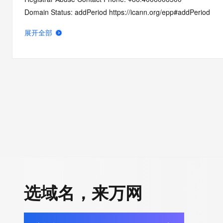
Domain Status: addPeriod https://icann.org/epp#addPeriod
Name Server: dns31.hichina.com
展开全部
Name Server: dns32.hichina.com
DNSSEC: unsigned
URL of the ICANN Whois Inaccuracy Complaint Form: https://ic
>>> Last update of WHOIS database: 2026-05-17T06:05:58Z 
For more information on Whois status codes, please visit https:
Terms of Use: Access to WHOIS information is provided to assi
registration record in the registry database. The data in this rec
for informational purposes only, and accuracy is not guaranteed
You agree that you will use this data only for lawful purposes an
allow, enable, or otherwise support the transmission by e-mail, 
选域名，来万网
advertising or solicitations to entities other than the data recip
automated, electronic processes that send queries or data to the
Digital except as reasonably necessary to register domain name