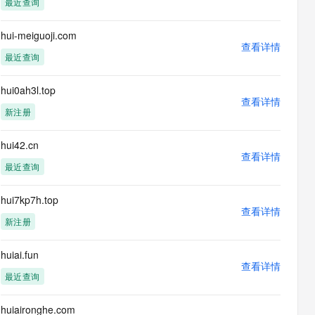
最近查询
息提取
与 AI 智能体进行实时音视频通话
从文本、图片、视频中提取结构化的属性信息
构建支持视频理解的 AI 音视频实时通话应用
hui-meiguoji.com
查看详情
t.diy 一步搞定创意建站
构建大模型应用的安全防护体系
最近查询
通过自然语言交互简化开发流程,全栈开发支持
通过阿里云安全产品对 AI 应用进行安全防护
hui0ah3l.top
查看详情
新注册
hui42.cn
查看详情
最近查询
hui7kp7h.top
查看详情
新注册
huiai.fun
查看详情
最近查询
huiaironghe.com