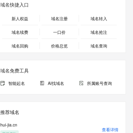
安全
畅自然，细节丰富
高表现力语音合成大模型，语音克隆听感自然
我要投诉
PolarDB
域名快捷入口
上云场景组合购
Milvus 弹性伸缩功能新增节
伴
漫剧创作，剧本、分镜、视频高效生成
100%兼容MySQL、PostgreSQL，兼容Oracle，支持集中和分布式
覆盖90%+业务场景，专享组合折扣价
点支持范围
2V
VPN
Fun-ASR
新人权益
域名注册
域名转入
文戏情感细腻自然，动作戏激烈拳拳到肉，实现更强表演能力
支持中英文自由切换，具备更强的噪声鲁棒性
ernetes 版 ACK
云聚AI 严选权益
AI 原生数据库服务发布
SSL 证书
，一键激活高效办公新体验
理容器应用的 K8s 服务
精选AI产品，从模型到应用全链提效
Agent 数据网关
域名续费
一口价
域名抢注
堡垒机
AI 用量加速计划
云原生数据库 PolarDB
应用
域名回购
价格总览
防火墙
域名查询
、识别商机，让客服更高效、服务更出色。
新老同享，达量后返
Agentic Database 发布
千问办公
主机安全
NEW
的智能体编程平台
一站式AI生产力平台
域名免费工具
AI 应用及服务市场
伶鹊
企业级人与Agent协作平台，接入和调度多个数字员工
智能客服平台，对话机器人、对话分析、智能外呼
智能起名
AI找域名
所属账号查询
AI 应用
大模型服务平台百炼 - 全妙
大模型
应用创作平台
多模态内容创作工具，已接入 DeepSeek
自然语言处理
推荐域名
数据标注
hui-jia.cn
机器学习
查看详情