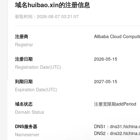
存储
天池大赛
能看、能想、能动手的多模
域名huibao.xin的注册信息
云解析DNS
解决方案免费试用 新老
电子合同
最高领取价值200元试用
安全
网络与CDN
AI 算法大赛
Qwen3-VL-Plus
获取时间
：
2026-08-07 03:21:07
畅捷通
大数据开发治理平台 Data
AI 产品 免费试用
网络
安全
云开发大赛
Tableau 订阅
1亿+ 大模型 tokens 和 
注册商
Alibaba Cloud Computin
可观测
入门学习赛
中间件
AI空中课堂在线直播课
云防火墙
140+云产品 免费试用
Registrar
大模型服务
上云与迁云
云原生的云上边界网络安全
产品新客免费试用，最长1
数据库
生态解决方案
注册日期
2026-05-15
千问AI平台-Token Plan
企业出海
大模型ACA认证体验
大数据计算
Registration Date(UTC)
助力企业全员 AI 认知与能
行业生态解决方案
政企业务
媒体服务
千问AI平台-模型体验
到期日期
2027-05-15
开发者生态解决方案
在线体验全尺寸、多种模态
Expiration Date(UTC)
企业服务与云通信
AI 开发和 AI 应用解决
Happy 系列大模型
域名与网站
域名状态
注册宽限期
addPeriod
Domain Status
终端用户计算
DNS服务器
DNS
1
：
dns31.hichina
Serverless
大模型解决方案
DNS
2
：
dns32.hichina
Nameserver
开发工具