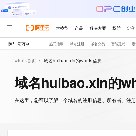
大模型
产品
解决方案
权益
定价
阿里云万网
热门活动
域名注册
域名交易
智能建站
定
大模型
产品
解决方案
权益
定价
云市场
伙伴
服务
了解阿里云
精选产品
精选解决方案
普惠上云
产品定价
精选商城
成为销售伙伴
售前咨询
为什么选择阿里云
千问AI平台
whois首页
>
域名huibao.xin的whois信息
了解云产品的定价详情
大模型服务平台百炼
睿译宝，AI翻译排版一
普惠上云 官方力荐
分销伙伴
在线服务
网站建设
什么是云计算
大
大模型服务与应用平台
上传文档即自动完成翻译和
云服务器38元/年起，超
域名huibao.xin的w
咨询伙伴
多端小程序
技术领先
云上成本管理
售后服务
轻量应用服务器
GLM-5.2：长任务时代
官方推荐返现计划
大模型
精选产品
精选解决方案
Salesforce 国际版订阅
稳定可靠
管理和优化成本
推荐新用户得奖励，单订单
销售伙伴合作计划
自助服务
友盟天域
安全合规
人工智能与机器学习
AI
文本生成
在这里，您可以了解一个域名的注册信息、所有者、注册
云数据库 RDS
Hermes Agent，打造
云工开物
无影生态合作计划
在线服务
观测云
分析师报告
自主进化，持久记忆，越用
高校专属算力普惠，学生认
计算
互联网应用开发
Qwen3.8-Max
HOT
Salesforce On Alibaba C
工单服务
智能体时代全能旗舰模型
Tuya 物联网平台阿里云
研究报告与白皮书
人工智能平台 PAI
快速拥有专属 OpenClaw
大模
Consulting Partner 合
大数据
容器
免费试用
短信专区
一站式AI开发、训练和推
蓝凌 OA
Qwen3.7-Plus
AI 大模型销售与服务生
现代化应用