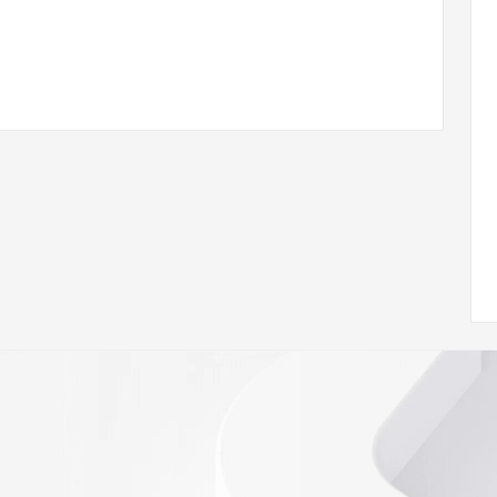
ann.org/wicf/
<<<
//icann.org/epp
st persons in determining the contents of a domain name 
ord is provided by Identity Digital or the Registry Operator 
. This service is intended only for query-based access. 
d that, under no circumstances will you use this data to (a) 
telephone, or facsimile of mass unsolicited, commercial 
ient's own existing customers; or (b) enable high volume, 
 systems of Registry Operator, a Registrar, or Identity 
s or modify existing registrations. When using the Whois 