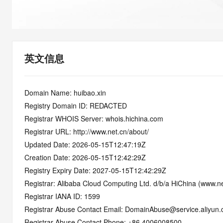
快速部署 Dify，高效搭建 
迁移与运维管理
10 分钟在聊天系统中增加
专有云
英文信息
Domain Name: huibao.xin
Registry Domain ID: REDACTED
Registrar WHOIS Server: whois.hichina.com
Registrar URL: http://www.net.cn/about/
Updated Date: 2026-05-15T12:47:19Z
Creation Date: 2026-05-15T12:42:29Z
Registry Expiry Date: 2027-05-15T12:42:29Z
Registrar: Alibaba Cloud Computing Ltd. d/b/a HiChina (www.ne
Registrar IANA ID: 1599
Registrar Abuse Contact Email: DomainAbuse@service.aliyun
Registrar Abuse Contact Phone: +86.4006008500