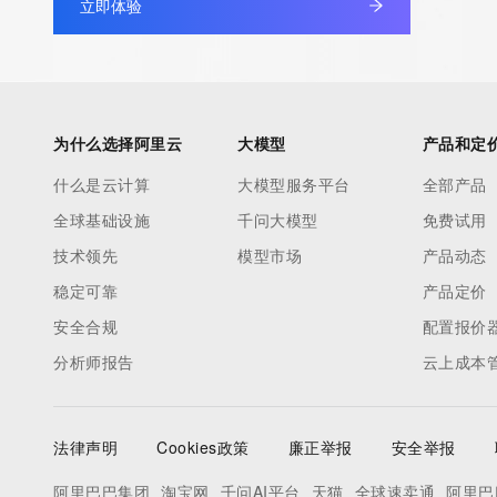
立即体验
service, please consider the following: The Whois service is 
service. Whois is not considered authoritative for registered d
downtime during production or OT&E maintenance periods. Queri
queries are received from a single IP address within a specified t
period of time to prevent disruption of Whois service access. A
为什么选择阿里云
大模型
产品和定
by detecting and limiting bulk query access from single sources
什么是云计算
大模型服务平台
全部产品
tag indicates that such data is not made publicly available due 
全球基础设施
千问大模型
免费试用
wish to contact the registrant, please refer to the Whois record
to non-public data may be provided, upon request, where it can
技术领先
模型市场
产品动态
specific legitimate interest and a proper legal basis for accessi
稳定可靠
产品定价
Identity Digital can be requested by submitting a request via the
安全合规
配置报价
https://www.identity.digital/about/policies/whois-layered-access/
分析师报告
云上成本
an RDDS service that can be queried for additional information 
of the queried domain name. Identity Digital Inc. and Registry O
time. By submitting this query, you agree to abide by this policy
法律声明
Cookies政策
廉正举报
安全举报
阿里巴巴集团
淘宝网
千问AI平台
天猫
全球速卖通
阿里巴