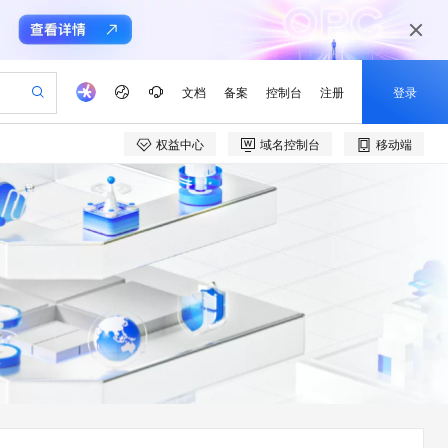
文档
备案
控制台
注册
登录
权益中心
域名控制台
移动端
验
作计划
器
AI 活动
专业服务
服务伙伴合作计划
开发者社区
加入我们
产品动态
服务平台百炼
阿里云 OPC 创新助力计划
一站式生成采购清单，支持单品或批量购买
可编辑精美 PPT 文稿
S产品伙伴计划（繁花）
峰会
CS
造的大模型服务与应用开发平台
Agency Agents：拥有专属领域专家
AI 生产力先锋
Al MaaS 服务伙伴赋能合作
域名
博文
Careers
至高可申请百万元
Qwen3.8-Max 模型上线
 轻松生成专业的 PPT
开启高性价比 AI 编程新体验
弹性可伸缩的云计算服务
先锋实践拓展 AI 生产力的边界
多领域专家智能体,一键组建 AI 虚拟交付团队
Token 补贴，五大权
计划
海大会
伙伴信用分合作计划
商标
问答
社会招聘
益加速 OPC 成功
帕鲁游戏服务器
SS
HappyHorse 打造一站式影视创作平台
飞天发布时刻
HOT
Open Search 向量检索版支
划
备案
电子书
校园招聘
联机服务器，轻松开启游戏
视频创作，一键激活电商全链路生产力
稳定、安全、高性价比、高性能的云存储服务
所见，即是所愿
持视频检索 Pipeline 功能
可视化编排打通从文字构思到成片全链路闭环
更多支持
划
公司注册
镜像站
视频生成
语音识别与合成
 智能体与工作流应用
漫剧工坊：一站式动画创作平台
AI 实训营
应用身份服务 (IDaaS)
合作伙伴培训与认证
划
上云迁移
站生成，高效打造优质广告素材
全接入的云上超级电脑
通过阿里云百炼高效搭建AI应用,助力高效开发
快速生产连贯的高质量长漫剧
从基础到进阶，Agent 创客手把手教你
OpenClaw 管理能力上线
e-1.1-T2V
Qwen3-TTS-Flash
lScope
我要反馈
查询合作伙伴
畅细腻的高质量视频
离线语音合成大模型，多语言方言自适应，低延迟高稳定
n Alibaba Cloud ISV 合作
代维服务
建企业门户网站
10 分钟搭建微信、支付宝小程序
MaxCompute MaxFrame 提
创新加速
ope
登录合作伙伴管理后台
我要建议
站，无忧落地极速上线
以可视化方式快速构建移动和 PC 门户网站
国内短信简单易用，安全可靠，秒级触达，全球覆盖200+国家和地区。
高效部署网站，快速应用到小程序
供自动弹性内存功能
e-1.1-I2V
Cosyvoice-V3-Flash