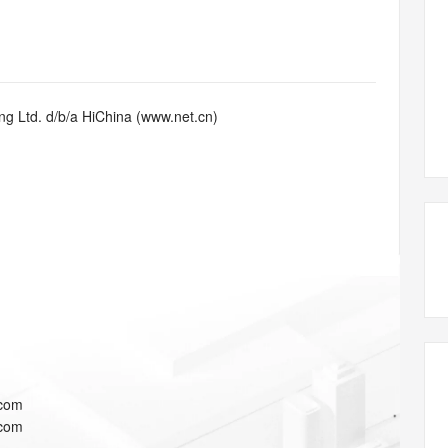
态智能体模型
旗舰 MoE 大模型，百万上下文与顶尖推理能力
图生视频，流
同享
万小智 AI 建站低至 15元/月
Qoder CN
AI 短剧/漫剧
云原生数据库 
快递物流查询
WordPress
成为服务伙
高校合作
点，立即开启云上创新
覆盖公网/内网、递归/权威、移动APP等全场景解析服务
送.CN域名，送备案服务码
基于千问大模型等，支持代码智能生成、研发智能问答
AI助力短剧
GLM-5.2
Wan2.7-T
Ubuntu
服务生态伙伴
视觉 Coding、空间感知、多模态思考等全面升级
1M上下文，专为长程任务能力而生
云工开物
企业应用
Works
Night Plan 支持 Qwen 3.8-Max
云原生大数据计算服务 MaxCompute
AI 办公
容器服务 Kub
NEW
Red Hat
30+ 款产品免费体验
Data Agent 驱动的一站式 Data+AI 开发治理平台
夜间 5 折，Qwen/Meoo/TokenPlan 客户专享
面向分析的企业级SaaS模式云数据仓库
AI智能应用
提供一站式管
科研合作
g Ltd. d/b/a HiChina (www.net.cn)
ERP
堂（旗舰版）
SUSE
智能客服
AI 应用构建
大模型原生
CRM
防护产品
2个月
自动承接线索
建站小程序
Qoder
大模型服务平台百炼-应用模版
OA 办公系统
HOT
NEW
面向真实软件
个人版上线、团队版降价；千问3.8-Max首发发尝鲜
丰富多元化的应用模版和解决方案
力提升
财税管理
模板建站
万有无界
大模型服务平台百炼-智能体
400电话
定制建站
的模型效果
灵活可视化地构建企业级 Agent
方案
广告营销
模板小程序
秒悟
人工智能平台 PAI
定制小程序
云端极速 AI 
新一代 AI 视频生成模型，深度适配广告营销等场景
AI Native 的算法工程平台，一站式完成建模、训练、推理服务部署
APP 开发
.com
建站系统
.com