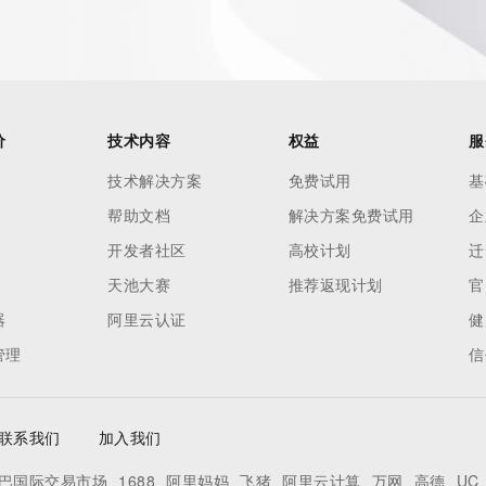
not a replacement for standard EPP commands to the SRS 
omain objects. The Whois service may be scheduled for 
es to the Whois services are throttled. If too many 
ime, the service will begin to reject further queries for a 
buse of the Whois system through data mining is mitigated 
价
技术内容
权益
服
. Where applicable, the presence of a [Non-Public Data] 
技术解决方案
免费试用
基
to applicable data privacy laws or requirements. Should you 
帮助文档
解决方案免费试用
企
s available through the registrar URL listed above. Access 
 be reasonably confirmed that the requester holds a 
开发者社区
高校计划
迁
ng the withheld data. Access to this data provided by 
天池大赛
推荐返现计划
官
 form found at 
器
阿里云认证
健
. The Registrar of Record identified in this output may have 
管理
信
on how to contact the Registrant, Admin, or Tech contact 
perator reserve the right to modify these terms at any 
.
联系我们
加入我们
巴国际交易市场
1688
阿里妈妈
飞猪
阿里云计算
万网
高德
UC