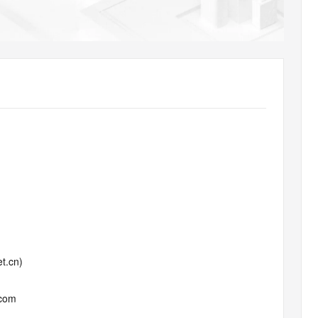
AI 应用
10分钟微调：让0.6B模型媲美235B模
多模态数据信
型
依托云原生高可用架构,实现Dify私有化部署
用1%尺寸在特定领域达到大模型90%以上效果
一个 AI 助手
超强辅助，Bol
即刻拥有 DeepSeek-R1 满血版
在企业官网、通讯软件中为客户提供 AI 客服
多种方案随心选，轻松解锁专属 DeepSeek
t.cn)
.com