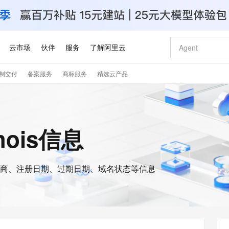
云市场
伙伴
服务
了解阿里云
制交付
备案服务
商标服务
精选云产品
AI 特惠
数据与 API
成为产品伙伴
企业增值服务
最佳实践
价格计算器
AI 场景体
基础软件
产品伙伴合
阿里云认证
市场活动
配置报价
大模型
自助选配和估算价格
步到位
智启 AI 普惠权益
产品生态集成认证中心
企业支持计划
云上春晚
域名与网站
Qwen Audio：打造专属 AI 语音助手
千问官方 MaaS 平台，为开发者和 Agent 而生，新用户赠送 1 亿 + tokens 额度
一句话生成原生
AI Coding
阿里云Maa
2026 阿里云
云服务器 E
为企业打
数据集
Windows
大模型认证
模型
NEW
NEW
格式还原
值低价云产品抢先购
至高享 1亿+免费 tokens，加速 Al 应用落地
提供智能易用的域名与建站服务
Qwen-Audio-3.0-Realtime 端到端实时语音角色扮演
输入一句话想法,
智能编程，一键
安全可靠、
hois信息
产品生态伙伴
专家技术服务
云上奥运之旅
弹性计算合作
阿里云中企出
手机三要素
宝塔 Linux
全部认证
价格优势
开源旗舰模型
即刻拥有 DeepSeek-V4-Pro
阿里云 OPC 创新助力计划
千问大模型
一键部署幻兽
AI 电商营销
对象存储 O
大模型
产品生态伙伴工作台
企业增值服务台
云栖战略参考
云存储合作计
云栖大会
身份实名认证
CentOS
训练营
推动算力普惠，释放技术红利
最高返9万
真正可用的 1M 上下文,一次完成代码全链路开发
快速构建应用程序和网站，即刻迈出上云第一步
轻松解锁专属 DeepSeek-V4-Pro
至高百万元 Token 补贴，加速一人公司成长
多元化、高性能、安全可靠的大模型服务
一键购买专属
从图文生成到
云上的中国
数据库合作计
活动全景
短信
Docker
图片和
商、注册日期、过期日期、域名状态等信息
自进化智能体
5 分钟轻松部署专属 QwenPaw
Token Plan 模型订阅计划
数字证书管理服务（原SSL证书）
高效搭建 AI
AI 广告创作
无影云电脑
企业成长
NEW
HOT
信息公告
看见新力量
云网络合作计
OCR 文字识别
JAVA
越聪明
证享300元代金券
全托管，含MySQL、PostgreSQL、SQL Server、MariaDB多引擎
Qwen3.8-Max 首发尝鲜，限时加量 10 倍，夜间低至2折
实现全站HTTPS，呈现可信的WEB访问
从聊天伙伴进化为能主动干活的本地数字员工
图文、视频一
随时随地安
Kimi-K3
HappyHors
NEW
魔搭 Mode
loud
服务实践
官网公告
Kimi 最新旗舰模型，长程编程与推理利器
让文字生成流
金融模力时刻
Salesforce O
版
发票查验
全能环境
Claude Code + GStack 打造工程团队
千问办公，限时限量积分加倍
Qoder
低代码高效构
AI 建站
短信服务
型
NEW
作计划
计划
创新中心
魔搭 ModelSc
健康状态
理服务
让AI从“聊天伙伴”进化为能干活的“数字员工”
安装技能 GStack，拥有专属 AI 工程团队
你的AI工作搭子，覆盖日常办公高频场景
面向真实软件的智能体编程平台
0 代码专业建
客户案例
天气预报查询
操作系统
Deepseek-v4-pro
HappyHors
态合作计划