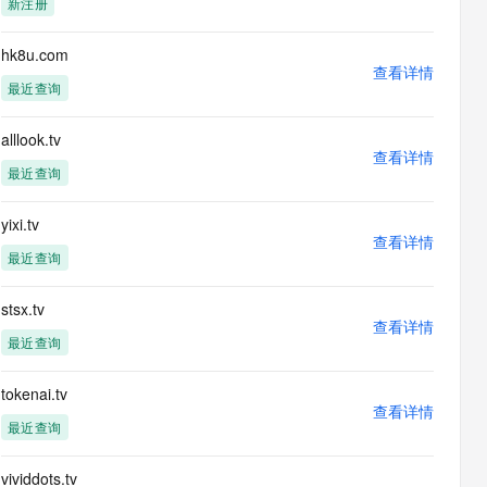
新注册
息提取
与 AI 智能体进行实时音视频通话
从文本、图片、视频中提取结构化的属性信息
构建支持视频理解的 AI 音视频实时通话应用
hk8u.com
查看详情
t.diy 一步搞定创意建站
构建大模型应用的安全防护体系
最近查询
通过自然语言交互简化开发流程,全栈开发支持
通过阿里云安全产品对 AI 应用进行安全防护
alllook.tv
查看详情
最近查询
yixi.tv
查看详情
最近查询
stsx.tv
查看详情
最近查询
tokenai.tv
查看详情
最近查询
vividdots.tv