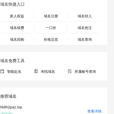
安全
畅自然，细节丰富
高表现力语音合成大模型，语音克隆听感自然
我要投诉
PolarDB
域名快捷入口
上云场景组合购
Milvus 弹性伸缩功能新增节
伴
漫剧创作，剧本、分镜、视频高效生成
100%兼容MySQL、PostgreSQL，兼容Oracle，支持集中和分布式
覆盖90%+业务场景，专享组合折扣价
点支持范围
2V
VPN
Fun-ASR
新人权益
域名注册
域名转入
文戏情感细腻自然，动作戏激烈拳拳到肉，实现更强表演能力
支持中英文自由切换，具备更强的噪声鲁棒性
ernetes 版 ACK
云聚AI 严选权益
AI 原生数据库服务发布
SSL 证书
，一键激活高效办公新体验
理容器应用的 K8s 服务
精选AI产品，从模型到应用全链提效
Agent 数据网关
域名续费
一口价
域名抢注
堡垒机
AI 用量加速计划
云原生数据库 PolarDB
应用
域名回购
价格总览
防火墙
域名查询
、识别商机，让客服更高效、服务更出色。
新老同享，达量后返
Agentic Database 发布
千问办公
主机安全
NEW
的智能体编程平台
一站式AI生产力平台
域名免费工具
AI 应用及服务市场
伶鹊
企业级人与Agent协作平台，接入和调度多个数字员工
智能客服平台，对话机器人、对话分析、智能外呼
智能起名
AI找域名
所属账号查询
AI 应用
大模型服务平台百炼 - 全妙
大模型
应用创作平台
多模态内容创作工具，已接入 DeepSeek
自然语言处理
推荐域名
数据标注
hk8h2paz.top
机器学习
查看详情