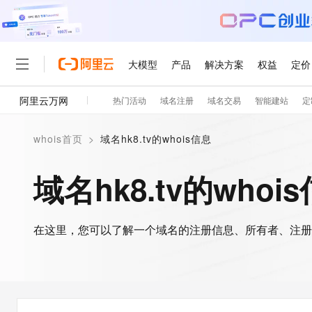
大模型
产品
解决方案
权益
定价
阿里云万网
热门活动
域名注册
域名交易
智能建站
定
大模型
产品
解决方案
权益
定价
云市场
伙伴
服务
了解阿里云
精选产品
精选解决方案
普惠上云
产品定价
精选商城
成为销售伙伴
售前咨询
为什么选择阿里云
千问AI平台
whois首页
>
域名hk8.tv的whois信息
了解云产品的定价详情
大模型服务平台百炼
睿译宝，AI翻译排版一
普惠上云 官方力荐
分销伙伴
在线服务
网站建设
什么是云计算
大
大模型服务与应用平台
上传文档即自动完成翻译和
云服务器38元/年起，超
域名hk8.tv的whoi
咨询伙伴
多端小程序
技术领先
云上成本管理
售后服务
轻量应用服务器
GLM-5.2：长任务时代
官方推荐返现计划
大模型
精选产品
精选解决方案
Salesforce 国际版订阅
稳定可靠
管理和优化成本
推荐新用户得奖励，单订单
销售伙伴合作计划
自助服务
友盟天域
安全合规
人工智能与机器学习
AI
文本生成
在这里，您可以了解一个域名的注册信息、所有者、注册
云数据库 RDS
Hermes Agent，打造
云工开物
无影生态合作计划
在线服务
观测云
分析师报告
自主进化，持久记忆，越用
高校专属算力普惠，学生认
计算
互联网应用开发
Qwen3.8-Max
HOT
Salesforce On Alibaba C
工单服务
智能体时代全能旗舰模型
Tuya 物联网平台阿里云
研究报告与白皮书
人工智能平台 PAI
快速拥有专属 OpenClaw
大模
Consulting Partner 合
大数据
容器
免费试用
短信专区
一站式AI开发、训练和推
蓝凌 OA
Qwen3.7-Plus
AI 大模型销售与服务生
现代化应用