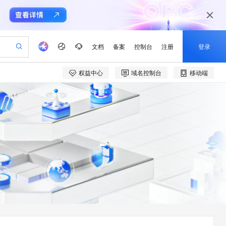
文档
备案
控制台
注册
登录
权益中心
域名控制台
移动端
验
作计划
器
AI 活动
专业服务
服务伙伴合作计划
开发者社区
加入我们
产品动态
服务平台百炼
阿里云 OPC 创新助力计划
一站式生成采购清单，支持单品或批量购买
可编辑精美 PPT 文稿
S产品伙伴计划（繁花）
峰会
CS
造的大模型服务与应用开发平台
Agency Agents：拥有专属领域专家
AI 生产力先锋
Al MaaS 服务伙伴赋能合作
域名
博文
Careers
至高可申请百万元
Qwen3.8-Max 模型上线
 轻松生成专业的 PPT
开启高性价比 AI 编程新体验
弹性可伸缩的云计算服务
先锋实践拓展 AI 生产力的边界
多领域专家智能体,一键组建 AI 虚拟交付团队
Token 补贴，五大权
计划
海大会
伙伴信用分合作计划
商标
问答
社会招聘
益加速 OPC 成功
帕鲁游戏服务器
SS
HappyHorse 打造一站式影视创作平台
飞天发布时刻
HOT
Open Search 向量检索版支
划
备案
电子书
校园招聘
联机服务器，轻松开启游戏
视频创作，一键激活电商全链路生产力
稳定、安全、高性价比、高性能的云存储服务
所见，即是所愿
持视频检索 Pipeline 功能
可视化编排打通从文字构思到成片全链路闭环
更多支持
划
公司注册
镜像站
视频生成
语音识别与合成
 智能体与工作流应用
漫剧工坊：一站式动画创作平台
AI 实训营
应用身份服务 (IDaaS)
合作伙伴培训与认证
划
上云迁移
站生成，高效打造优质广告素材
全接入的云上超级电脑
通过阿里云百炼高效搭建AI应用,助力高效开发
快速生产连贯的高质量长漫剧
从基础到进阶，Agent 创客手把手教你
OpenClaw 管理能力上线
e-1.1-T2V
Qwen3-TTS-Flash
lScope
我要反馈
查询合作伙伴
畅细腻的高质量视频
离线语音合成大模型，多语言方言自适应，低延迟高稳定
n Alibaba Cloud ISV 合作
代维服务
建企业门户网站
10 分钟搭建微信、支付宝小程序
MaxCompute MaxFrame 提
创新加速
ope
登录合作伙伴管理后台
我要建议
站，无忧落地极速上线
以可视化方式快速构建移动和 PC 门户网站
国内短信简单易用，安全可靠，秒级触达，全球覆盖200+国家和地区。
高效部署网站，快速应用到小程序
供自动弹性内存功能
e-1.1-I2V
Cosyvoice-V3-Flash