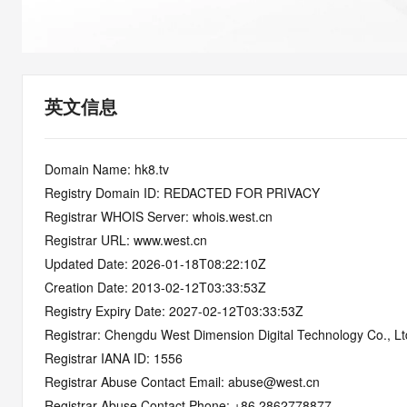
快速部署 Dify，高效搭建 
迁移与运维管理
10 分钟在聊天系统中增加
专有云
英文信息
Domain Name: hk8.tv
Registry Domain ID: REDACTED FOR PRIVACY
Registrar WHOIS Server: whois.west.cn
Registrar URL: www.west.cn
Updated Date: 2026-01-18T08:22:10Z
Creation Date: 2013-02-12T03:33:53Z
Registry Expiry Date: 2027-02-12T03:33:53Z
Registrar: Chengdu West Dimension Digital Technology Co., Lt
Registrar IANA ID: 1556
Registrar Abuse Contact Email: abuse@west.cn
Registrar Abuse Contact Phone: +86.2862778877