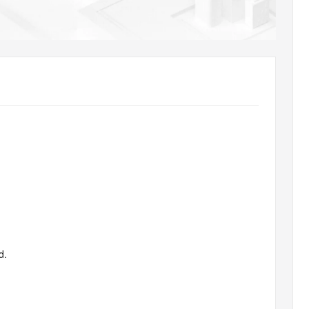
AI 应用
10分钟微调：让0.6B模型媲美235B模
多模态数据信
型
依托云原生高可用架构,实现Dify私有化部署
用1%尺寸在特定领域达到大模型90%以上效果
一个 AI 助手
超强辅助，Bol
即刻拥有 DeepSeek-R1 满血版
在企业官网、通讯软件中为客户提供 AI 客服
多种方案随心选，轻松解锁专属 DeepSeek
d.