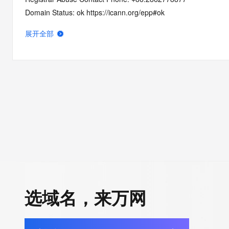
Domain Status: ok https://icann.org/epp#ok
Registry Registrant ID: REDACTED FOR PRIVACY
展开全部
Registrant Name: REDACTED FOR PRIVACY
Registrant Organization:
Registrant Street: REDACTED FOR PRIVACY
Registrant Street: REDACTED FOR PRIVACY
Registrant Street: REDACTED FOR PRIVACY
Registrant City: REDACTED FOR PRIVACY
Registrant State/Province: Ji Lin
Registrant Postal Code: REDACTED FOR PRIVACY
Registrant Country: CN
Registrant Phone: REDACTED FOR PRIVACY
Registrant Phone Ext: REDACTED FOR PRIVACY
Registrant Fax: REDACTED FOR PRIVACY
选域名，来万网
Registrant Fax Ext: REDACTED FOR PRIVACY
Registrant Email: Please query the RDDS service of the Registrar
to contact the Registrant, Admin, or Tech contact of the quer