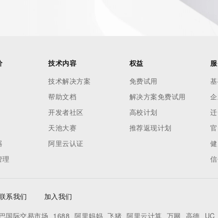
价
技术内容
权益
服
技术解决方案
免费试用
基
帮助文档
解决方案免费试用
企
开发者社区
高校计划
迁
天池大赛
推荐返现计划
官
器
阿里云认证
健
管理
信
Record identified in this output for information on how to 
联系我们
加入我们
 domain name.
巴国际交易市场
1688
阿里妈妈
飞猪
阿里云计算
万网
高德
UC