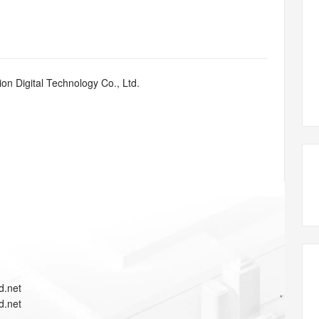
态智能体模型
旗舰 MoE 大模型，百万上下文与顶尖推理能力
图生视频，流
同享
万小智 AI 建站低至 15元/月
Qoder CN
AI 短剧/漫剧
云原生数据库 
快递物流查询
WordPress
成为服务伙
高校合作
点，立即开启云上创新
覆盖公网/内网、递归/权威、移动APP等全场景解析服务
送.CN域名，送备案服务码
基于千问大模型等，支持代码智能生成、研发智能问答
AI助力短剧
GLM-5.2
Wan2.7-T
Ubuntu
服务生态伙伴
视觉 Coding、空间感知、多模态思考等全面升级
1M上下文，专为长程任务能力而生
云工开物
企业应用
Works
Night Plan 支持 Qwen 3.8-Max
云原生大数据计算服务 MaxCompute
AI 办公
容器服务 Kub
NEW
Red Hat
30+ 款产品免费体验
Data Agent 驱动的一站式 Data+AI 开发治理平台
夜间 5 折，Qwen/Meoo/TokenPlan 客户专享
面向分析的企业级SaaS模式云数据仓库
AI智能应用
提供一站式管
科研合作
n Digital Technology Co., Ltd.
ERP
堂（旗舰版）
SUSE
智能客服
AI 应用构建
大模型原生
CRM
防护产品
2个月
自动承接线索
建站小程序
Qoder
大模型服务平台百炼-应用模版
OA 办公系统
HOT
NEW
面向真实软件
个人版上线、团队版降价；千问3.8-Max首发发尝鲜
丰富多元化的应用模版和解决方案
力提升
财税管理
模板建站
万有无界
大模型服务平台百炼-智能体
400电话
定制建站
的模型效果
灵活可视化地构建企业级 Agent
方案
广告营销
模板小程序
秒悟
人工智能平台 PAI
定制小程序
云端极速 AI 
新一代 AI 视频生成模型，深度适配广告营销等场景
AI Native 的算法工程平台，一站式完成建模、训练、推理服务部署
APP 开发
d.net
建站系统
d.net