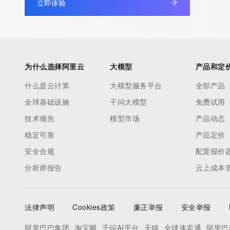
立即体验
Registry Admin ID: REDACTED FOR PRIVACY
Admin Name: REDACTED FOR PRIVACY
Admin Organization: REDACTED FOR PRIVACY
Admin Street: REDACTED FOR PRIVACY
Admin Street: REDACTED FOR PRIVACY
为什么选择阿里云
大模型
产品和定
Admin Street: REDACTED FOR PRIVACY
什么是云计算
大模型服务平台
全部产品
Admin City: REDACTED FOR PRIVACY
全球基础设施
千问大模型
免费试用
Admin State/Province: REDACTED FOR PRIVACY
Admin Postal Code: REDACTED FOR PRIVACY
技术领先
模型市场
产品动态
Admin Country: REDACTED FOR PRIVACY
稳定可靠
产品定价
Admin Phone: REDACTED FOR PRIVACY
安全合规
配置报价
Admin Phone Ext: REDACTED FOR PRIVACY
分析师报告
云上成本
Admin Fax: REDACTED FOR PRIVACY
Admin Fax Ext: REDACTED FOR PRIVACY
Admin Email: Please query the RDDS service of the Registrar of 
法律声明
Cookies政策
廉正举报
安全举报
contact the Registrant, Admin, or Tech contact of the queried
Registry Tech ID: REDACTED FOR PRIVACY
阿里巴巴集团
淘宝网
千问AI平台
天猫
全球速卖通
阿里巴