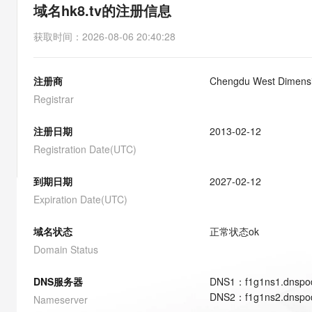
存储
天池大赛
能看、能想、能动手的多模
域名hk8.tv的注册信息
云解析DNS
解决方案免费试用 新老
电子合同
最高领取价值200元试用
安全
网络与CDN
AI 算法大赛
Qwen3-VL-Plus
获取时间
：
2026-08-06 20:40:28
畅捷通
大数据开发治理平台 Data
AI 产品 免费试用
网络
安全
云开发大赛
Tableau 订阅
1亿+ 大模型 tokens 和 
注册商
Chengdu West Dimensio
可观测
入门学习赛
中间件
AI空中课堂在线直播课
云防火墙
140+云产品 免费试用
Registrar
大模型服务
上云与迁云
云原生的云上边界网络安全
产品新客免费试用，最长1
数据库
生态解决方案
注册日期
2013-02-12
千问AI平台-Token Plan
企业出海
大模型ACA认证体验
大数据计算
Registration Date(UTC)
助力企业全员 AI 认知与能
行业生态解决方案
政企业务
媒体服务
千问AI平台-模型体验
到期日期
2027-02-12
开发者生态解决方案
在线体验全尺寸、多种模态
Expiration Date(UTC)
企业服务与云通信
AI 开发和 AI 应用解决
Happy 系列大模型
域名与网站
域名状态
正常状态
ok
Domain Status
终端用户计算
DNS服务器
DNS
1
：
f1g1ns1.dnspo
Serverless
大模型解决方案
DNS
2
：
f1g1ns2.dnspo
Nameserver
开发工具