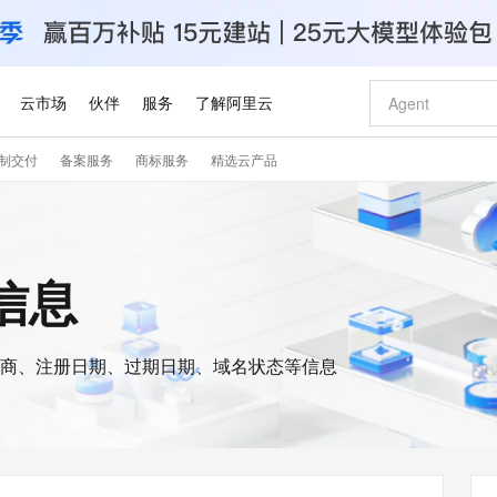
云市场
伙伴
服务
了解阿里云
制交付
备案服务
商标服务
精选云产品
AI 特惠
数据与 API
成为产品伙伴
企业增值服务
最佳实践
价格计算器
AI 场景体
基础软件
产品伙伴合
阿里云认证
市场活动
配置报价
大模型
自助选配和估算价格
步到位
智启 AI 普惠权益
产品生态集成认证中心
企业支持计划
云上春晚
域名与网站
Qwen Audio：打造专属 AI 语音助手
千问官方 MaaS 平台，为开发者和 Agent 而生，新用户赠送 1 亿 + tokens 额度
一句话生成原生
AI Coding
阿里云Maa
2026 阿里云
云服务器 E
为企业打
数据集
Windows
大模型认证
模型
NEW
NEW
格式还原
值低价云产品抢先购
至高享 1亿+免费 tokens，加速 Al 应用落地
提供智能易用的域名与建站服务
Qwen-Audio-3.0-Realtime 端到端实时语音角色扮演
输入一句话想法,
智能编程，一键
安全可靠、
s信息
产品生态伙伴
专家技术服务
云上奥运之旅
弹性计算合作
阿里云中企出
手机三要素
宝塔 Linux
全部认证
价格优势
开源旗舰模型
即刻拥有 DeepSeek-V4-Pro
阿里云 OPC 创新助力计划
千问大模型
一键部署幻兽
AI 电商营销
对象存储 O
大模型
产品生态伙伴工作台
企业增值服务台
云栖战略参考
云存储合作计
云栖大会
身份实名认证
CentOS
训练营
推动算力普惠，释放技术红利
最高返9万
真正可用的 1M 上下文,一次完成代码全链路开发
快速构建应用程序和网站，即刻迈出上云第一步
轻松解锁专属 DeepSeek-V4-Pro
至高百万元 Token 补贴，加速一人公司成长
多元化、高性能、安全可靠的大模型服务
一键购买专属
从图文生成到
云上的中国
数据库合作计
活动全景
短信
Docker
图片和
商、注册日期、过期日期、域名状态等信息
自进化智能体
5 分钟轻松部署专属 QwenPaw
Token Plan 模型订阅计划
数字证书管理服务（原SSL证书）
高效搭建 AI
AI 广告创作
无影云电脑
企业成长
NEW
HOT
信息公告
看见新力量
云网络合作计
OCR 文字识别
JAVA
越聪明
证享300元代金券
全托管，含MySQL、PostgreSQL、SQL Server、MariaDB多引擎
Qwen3.8-Max 首发尝鲜，限时加量 10 倍，夜间低至2折
实现全站HTTPS，呈现可信的WEB访问
从聊天伙伴进化为能主动干活的本地数字员工
图文、视频一
随时随地安
Kimi-K3
HappyHors
NEW
魔搭 Mode
loud
服务实践
官网公告
Kimi 最新旗舰模型，长程编程与推理利器
让文字生成流
金融模力时刻
Salesforce O
版
发票查验
全能环境
Claude Code + GStack 打造工程团队
千问办公，限时限量积分加倍
Qoder
低代码高效构
AI 建站
短信服务
型
NEW
作计划
计划
创新中心
魔搭 ModelSc
健康状态
理服务
让AI从“聊天伙伴”进化为能干活的“数字员工”
安装技能 GStack，拥有专属 AI 工程团队
你的AI工作搭子，覆盖日常办公高频场景
面向真实软件的智能体编程平台
0 代码专业建
客户案例
天气预报查询
操作系统
Deepseek-v4-pro
HappyHors
态合作计划