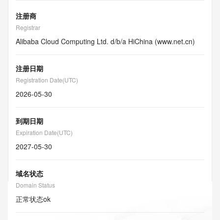
注册商
Registrar
Alibaba Cloud Computing Ltd. d/b/a HiChina (www.net.cn)
注册日期
Registration Date(UTC)
2026-05-30
到期日期
Expiration Date(UTC)
2027-05-30
域名状态
Domain Status
正常状态
ok