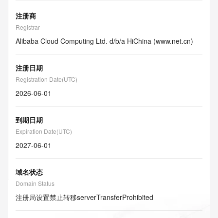
注册商
Registrar
Alibaba Cloud Computing Ltd. d/b/a HiChina (www.net.cn)
注册日期
Registration Date(UTC)
2026-06-01
到期日期
Expiration Date(UTC)
2027-06-01
域名状态
Domain Status
注册局设置禁止转移
serverTransferProhibited