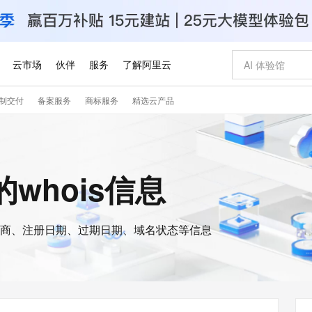
云市场
伙伴
服务
了解阿里云
制交付
备案服务
商标服务
精选云产品
AI 特惠
数据与 API
成为产品伙伴
企业增值服务
最佳实践
价格计算器
AI 场景体
基础软件
产品伙伴合
阿里云认证
市场活动
配置报价
大模型
自助选配和估算价格
新方式
睿译宝，AI翻译排版一步到位
智启 AI 普惠权益
产品生态集成认证中心
企业支持计划
云上春晚
域名与网站
千问官方 MaaS 平台，为开发者和 Agent 而生，新用户赠送 1 亿 + tokens 额度
Qwen Aud
AI Coding
阿里云Maa
2026 阿里云
云服务器 E
为企业打
数据集
Windows
大模型认证
模型
NEW
NEW
交付可用成果
值低价云产品抢先购
上传文档即自动完成翻译和格式还原
至高享 1亿+免费 tokens，加速 Al 应用落地
提供智能易用的域名与建站服务
智能编程，一键
安全可靠、
n的whois信息
产品生态伙伴
专家技术服务
云上奥运之旅
弹性计算合作
阿里云中企出
手机三要素
宝塔 Linux
全部认证
价格优势
有专属领域专家
GLM-5.2：长任务时代开源旗舰模型
阿里云 OPC 创新助力计划
千问大模型
即刻拥有 DeepS
AI 电商营销
对象存储 O
大模型
产品生态伙伴工作台
企业增值服务台
云栖战略参考
云存储合作计
云栖大会
身份实名认证
CentOS
训练营
推动算力普惠，释放技术红利
最高返9万
多领域专家智能体,一键组建 AI 虚拟交付团队
快速构建应用程序和网站，即刻迈出上云第一步
至高百万元 Token 补贴，加速一人公司成长
多元化、高性能、安全可靠的大模型服务
真正可用的 1M 上下文,一次完成代码全链路开发
轻松解锁专属 Dee
从图文生成到
云上的中国
数据库合作计
活动全景
短信
Docker
图片和
商、注册日期、过期日期、域名状态等信息
站式影视创作平台
Hermes Agent，打造自进化智能体
Token Plan 模型订阅计划
数字证书管理服务（原SSL证书）
5 分钟轻松部署
AI 广告创作
无影云电脑
企业成长
NEW
信息公告
看见新力量
云网络合作计
OCR 文字识别
JAVA
证享300元代金券
可视化编排打通从文字构思到成片全链路闭环
全托管，含MySQL、PostgreSQL、SQL Server、MariaDB多引擎
自主进化，持久记忆，越用越聪明
Qwen3.8-Max 首发尝鲜，限时加量 10 倍，夜间低至2折
实现全站HTTPS，呈现可信的WEB访问
图文、视频一
随时随地安
Kimi-K3
HappyHors
NEW
魔搭 Mode
loud
服务实践
官网公告
Kimi 最新旗舰模型，长程编程与推理利器
让文字生成流
金融模力时刻
Salesforce O
版
发票查验
全能环境
Claude Code + GStack 打造工程团队
千问办公，限时限量积分加倍
Qoder
低代码高效构
AI 建站
短信服务
型
NEW
作计划
计划
创新中心
魔搭 ModelSc
健康状态
理服务
让AI从“聊天伙伴”进化为能干活的“数字员工”
安装技能 GStack，拥有专属 AI 工程团队
你的AI工作搭子，覆盖日常办公高频场景
面向真实软件的智能体编程平台
0 代码专业建
客户案例
天气预报查询
操作系统
Deepseek-v4-pro
HappyHors
态合作计划