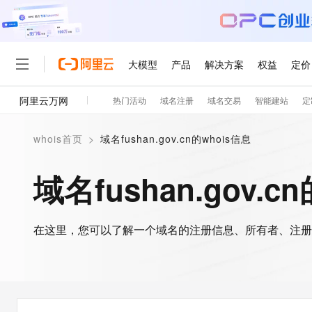
大模型
产品
解决方案
权益
定价
阿里云万网
热门活动
域名注册
域名交易
智能建站
定
大模型
产品
解决方案
权益
定价
云市场
伙伴
服务
了解阿里云
精选产品
精选解决方案
普惠上云
产品定价
精选商城
成为销售伙伴
售前咨询
为什么选择阿里云
千问AI平台
whois首页
>
域名fushan.gov.cn的whois信息
了解云产品的定价详情
大模型服务平台百炼
千问办公，解锁你的工作
普惠上云 官方力荐
分销伙伴
在线服务
网站建设
什么是云计算
大
大模型服务与应用平台
企业级Agent产品，直接
云服务器38元/年起，超
域名fushan.gov.c
咨询伙伴
多端小程序
技术领先
云上成本管理
售后服务
轻量应用服务器
Agency Agents：拥
官方推荐返现计划
大模型
精选产品
精选解决方案
Salesforce 国际版订阅
稳定可靠
管理和优化成本
推荐新用户得奖励，单订单
销售伙伴合作计划
自助服务
友盟天域
安全合规
人工智能与机器学习
AI
文本生成
在这里，您可以了解一个域名的注册信息、所有者、注册
云数据库 RDS
HappyHorse 打造一
云工开物
无影生态合作计划
在线服务
观测云
分析师报告
高校专属算力普惠，学生认
计算
互联网应用开发
Qwen3.8-Max
HOT
Salesforce On Alibaba C
工单服务
智能体时代全能旗舰模型
Tuya 物联网平台阿里云
研究报告与白皮书
人工智能平台 PAI
快速拥有专属 OpenClaw
大模
Consulting Partner 合
大数据
容器
免费试用
短信专区
一站式AI开发、训练和推
蓝凌 OA
Qwen3.7-Plus
AI 大模型销售与服务生
现代化应用