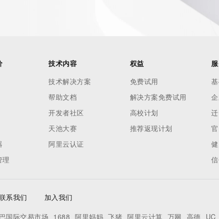
价
技术内容
权益
服
技术解决方案
免费试用
基
帮助文档
解决方案免费试用
企
开发者社区
高校计划
迁
天池大赛
推荐返现计划
官
器
阿里云认证
健
管理
信
联系我们
加入我们
巴国际交易市场
1688
阿里妈妈
飞猪
阿里云计算
万网
高德
UC