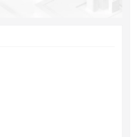
AI 应用
10分钟微调：让0.6B模型媲美235B模
多模态数据信
型
依托云原生高可用架构,实现Dify私有化部署
用1%尺寸在特定领域达到大模型90%以上效果
一个 AI 助手
超强辅助，Bol
即刻拥有 DeepSeek-R1 满血版
在企业官网、通讯软件中为客户提供 AI 客服
多种方案随心选，轻松解锁专属 DeepSeek