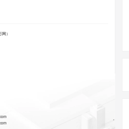
态智能体模型
旗舰 MoE 大模型，百万上下文与顶尖推理能力
图生视频，流
同享
万小智 AI 建站低至 15元/月
Qoder CN
AI 短剧/漫剧
云原生数据库 
快递物流查询
WordPress
成为服务伙
高校合作
点，立即开启云上创新
覆盖公网/内网、递归/权威、移动APP等全场景解析服务
送.CN域名，送备案服务码
基于千问大模型等，支持代码智能生成、研发智能问答
AI助力短剧
GLM-5.2
Wan2.7-T
Ubuntu
服务生态伙伴
视觉 Coding、空间感知、多模态思考等全面升级
1M上下文，专为长程任务能力而生
云工开物
企业应用
Works
Night Plan 支持 Qwen 3.8-Max
云原生大数据计算服务 MaxCompute
AI 办公
容器服务 Kub
NEW
Red Hat
30+ 款产品免费体验
Data Agent 驱动的一站式 Data+AI 开发治理平台
夜间 5 折，Qwen/Meoo/TokenPlan 客户专享
面向分析的企业级SaaS模式云数据仓库
AI智能应用
提供一站式管
科研合作
万网）
ERP
堂（旗舰版）
SUSE
智能客服
AI 应用构建
大模型原生
CRM
防护产品
2个月
自动承接线索
建站小程序
Qoder
大模型服务平台百炼-应用模版
OA 办公系统
HOT
NEW
面向真实软件
个人版上线、团队版降价；千问3.8-Max首发发尝鲜
丰富多元化的应用模版和解决方案
力提升
财税管理
模板建站
万有无界
大模型服务平台百炼-智能体
400电话
定制建站
的模型效果
灵活可视化地构建企业级 Agent
方案
广告营销
模板小程序
秒悟
人工智能平台 PAI
定制小程序
云端极速 AI 
新一代 AI 视频生成模型，深度适配广告营销等场景
AI Native 的算法工程平台，一站式完成建模、训练、推理服务部署
APP 开发
.com
建站系统
.com