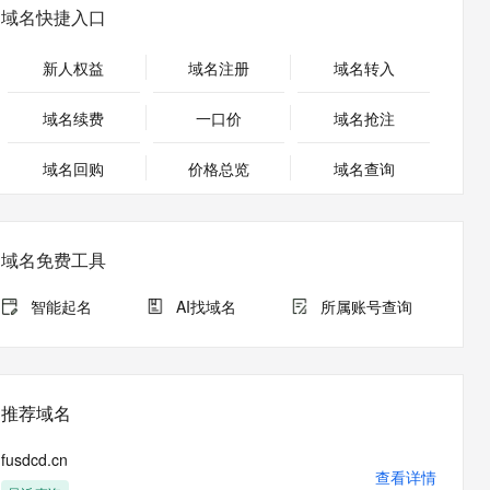
安全
畅自然，细节丰富
高表现力语音合成大模型，语音克隆听感自然
我要投诉
PolarDB
域名快捷入口
上云场景组合购
Milvus 弹性伸缩功能新增节
伴
漫剧创作，剧本、分镜、视频高效生成
100%兼容MySQL、PostgreSQL，兼容Oracle，支持集中和分布式
覆盖90%+业务场景，专享组合折扣价
点支持范围
2V
VPN
Fun-ASR
新人权益
域名注册
域名转入
文戏情感细腻自然，动作戏激烈拳拳到肉，实现更强表演能力
支持中英文自由切换，具备更强的噪声鲁棒性
ernetes 版 ACK
云聚AI 严选权益
AI 原生数据库服务发布
SSL 证书
，一键激活高效办公新体验
理容器应用的 K8s 服务
精选AI产品，从模型到应用全链提效
Agent 数据网关
域名续费
一口价
域名抢注
堡垒机
AI 用量加速计划
云原生数据库 PolarDB
应用
域名回购
价格总览
防火墙
域名查询
、识别商机，让客服更高效、服务更出色。
新老同享，达量后返
Agentic Database 发布
千问办公
主机安全
NEW
的智能体编程平台
一站式AI生产力平台
域名免费工具
AI 应用及服务市场
伶鹊
企业级人与Agent协作平台，接入和调度多个数字员工
智能客服平台，对话机器人、对话分析、智能外呼
智能起名
AI找域名
所属账号查询
AI 应用
大模型服务平台百炼 - 全妙
大模型
应用创作平台
多模态内容创作工具，已接入 DeepSeek
自然语言处理
推荐域名
数据标注
fusdcd.cn
机器学习
查看详情