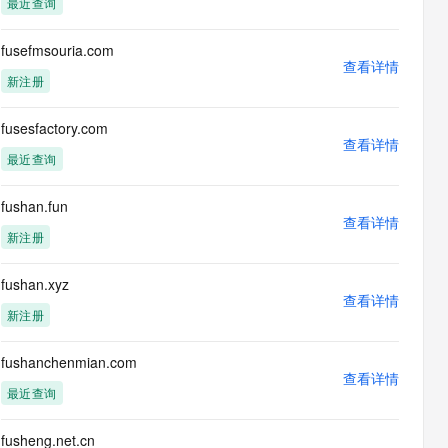
最近查询
息提取
与 AI 智能体进行实时音视频通话
从文本、图片、视频中提取结构化的属性信息
构建支持视频理解的 AI 音视频实时通话应用
fusefmsouria.com
查看详情
t.diy 一步搞定创意建站
构建大模型应用的安全防护体系
新注册
通过自然语言交互简化开发流程,全栈开发支持
通过阿里云安全产品对 AI 应用进行安全防护
fusesfactory.com
查看详情
最近查询
fushan.fun
查看详情
新注册
fushan.xyz
查看详情
新注册
fushanchenmian.com
查看详情
最近查询
fusheng.net.cn