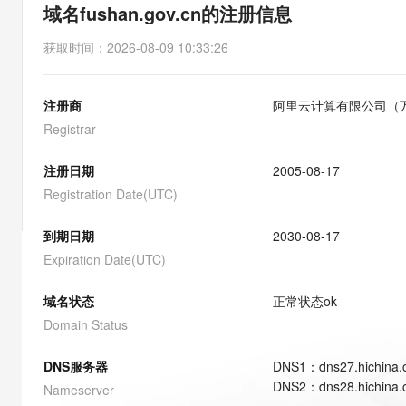
存储
天池大赛
能看、能想、能动手的多模
域名fushan.gov.cn的注册信息
云解析DNS
解决方案免费试用 新老
电子合同
最高领取价值200元试用
安全
网络与CDN
AI 算法大赛
Qwen3-VL-Plus
获取时间
：
2026-08-09 10:33:26
畅捷通
大数据开发治理平台 Data
AI 产品 免费试用
网络
安全
云开发大赛
Tableau 订阅
1亿+ 大模型 tokens 和 
注册商
阿里云计算有限公司（
可观测
入门学习赛
中间件
AI空中课堂在线直播课
云防火墙
140+云产品 免费试用
Registrar
大模型服务
上云与迁云
云原生的云上边界网络安全
产品新客免费试用，最长1
数据库
生态解决方案
注册日期
2005-08-17
千问AI平台-Token Plan
企业出海
大模型ACA认证体验
大数据计算
Registration Date(UTC)
助力企业全员 AI 认知与能
行业生态解决方案
政企业务
媒体服务
千问AI平台-模型体验
到期日期
2030-08-17
开发者生态解决方案
在线体验全尺寸、多种模态
Expiration Date(UTC)
企业服务与云通信
AI 开发和 AI 应用解决
Happy 系列大模型
域名与网站
域名状态
正常状态
ok
Domain Status
终端用户计算
DNS服务器
DNS
1
：
dns27.hichina
Serverless
大模型解决方案
DNS
2
：
dns28.hichina
Nameserver
开发工具