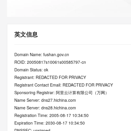
快速部署 Dify，高效搭建 
迁移与运维管理
10 分钟在聊天系统中增加
专有云
英文信息
Domain Name: fushan.gov.cn
ROID: 20050817s10061s00585797-cn
Domain Status: ok
Registrant: REDACTED FOR PRIVACY
Registrant Contact Email: REDACTED FOR PRIVACY
Sponsoring Registrar: 阿里云计算有限公司（万网）
Name Server: dns27.hichina.com
Name Server: dns28.hichina.com
Registration Time: 2005-08-17 10:34:50
Expiration Time: 2030-08-17 10:34:50
DNSSEC: unsigned