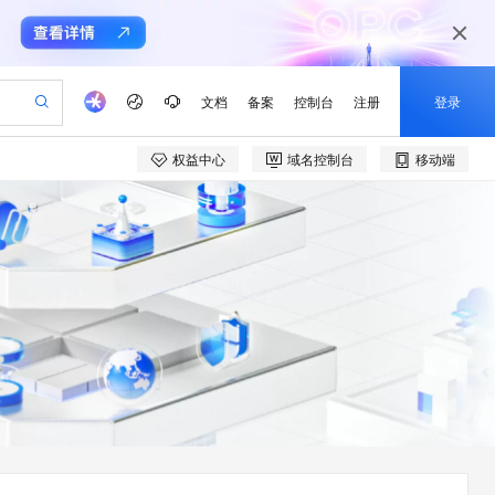
文档
备案
控制台
注册
登录
权益中心
域名控制台
移动端
验
作计划
器
AI 活动
专业服务
服务伙伴合作计划
开发者社区
加入我们
产品动态
服务平台百炼
阿里云 OPC 创新助力计划
一站式生成采购清单，支持单品或批量购买
io：打造专属 AI 语音助手
S产品伙伴计划（繁花）
峰会
CS
造的大模型服务与应用开发平台
一句话生成原生可编辑精美 PPT 文稿
AI 生产力先锋
Al MaaS 服务伙伴赋能合作
域名
博文
Careers
至高可申请百万元
Qwen3.8-Max 模型上线
开启高性价比 AI 编程新体验
弹性可伸缩的云计算服务
Qwen-Audio-3.0-Realtime 端到端实时语音角色扮演
输入一句话想法, 轻松生成专业的 PPT
先锋实践拓展 AI 生产力的边界
Token 补贴，五大权
计划
海大会
伙伴信用分合作计划
商标
问答
社会招聘
益加速 OPC 成功
eek-V4-Pro
SS
一键部署幻兽帕鲁游戏服务器
飞天发布时刻
HOT
Open Search 向量检索版支
划
备案
电子书
校园招聘
pSeek-V4-Pro
视频创作，一键激活电商全链路生产力
稳定、安全、高性价比、高性能的云存储服务
一键购买专属联机服务器，轻松开启游戏
所见，即是所愿
持视频检索 Pipeline 功能
更多支持
划
公司注册
镜像站
视频生成
语音识别与合成
专属 QwenPaw
漫剧工坊：一站式动画创作平台
AI 实训营
HOT
应用身份服务 (IDaaS)
合作伙伴培训与认证
划
上云迁移
站生成，高效打造优质广告素材
全接入的云上超级电脑
从聊天伙伴进化为能主动干活的本地数字员工
快速生产连贯的高质量长漫剧
从基础到进阶，Agent 创客手把手教你
OpenClaw 管理能力上线
e-1.1-T2V
Qwen3-TTS-Flash
lScope
我要反馈
查询合作伙伴
畅细腻的高质量视频
离线语音合成大模型，多语言方言自适应，低延迟高稳定
n Alibaba Cloud ISV 合作
代维服务
建企业门户网站
10 分钟搭建微信、支付宝小程序
MaxCompute MaxFrame 提
创新加速
ope
登录合作伙伴管理后台
我要建议
站，无忧落地极速上线
以可视化方式快速构建移动和 PC 门户网站
国内短信简单易用，安全可靠，秒级触达，全球覆盖200+国家和地区。
高效部署网站，快速应用到小程序
供自动弹性内存功能
e-1.1-I2V
Cosyvoice-V3-Flash