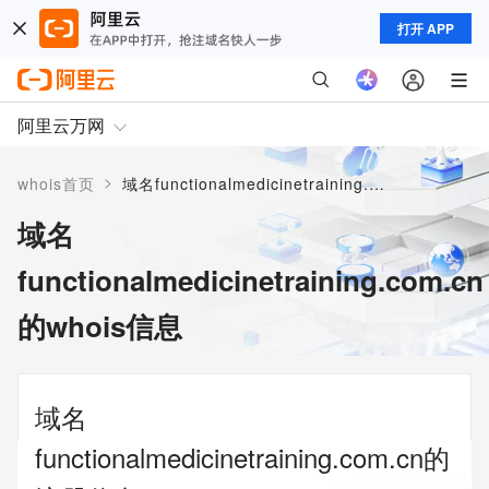
打开 APP
阿里云万网
>
whois首页
域名functionalmedicinetraining.com.cn的whois信息
域名
functionalmedicinetraining.com.cn
的whois信息
在这里，您可以了解一个域名的注册信息、所有者、注册商、注册日期、过期日
期、域名状态等信息
域名
functionalmedicinetraining.com.cn的