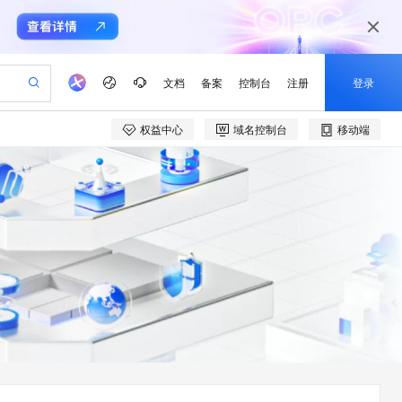
文档
备案
控制台
注册
登录
权益中心
域名控制台
移动端
验
作计划
器
AI 活动
专业服务
服务伙伴合作计划
开发者社区
加入我们
产品动态
服务平台百炼
阿里云 OPC 创新助力计划
一站式生成采购清单，支持单品或批量购买
io：打造专属 AI 语音助手
S产品伙伴计划（繁花）
峰会
CS
造的大模型服务与应用开发平台
一句话生成原生可编辑精美 PPT 文稿
AI 生产力先锋
Al MaaS 服务伙伴赋能合作
域名
博文
Careers
至高可申请百万元
Qwen3.8-Max 模型上线
开启高性价比 AI 编程新体验
弹性可伸缩的云计算服务
Qwen-Audio-3.0-Realtime 端到端实时语音角色扮演
输入一句话想法, 轻松生成专业的 PPT
先锋实践拓展 AI 生产力的边界
Token 补贴，五大权
计划
海大会
伙伴信用分合作计划
商标
问答
社会招聘
益加速 OPC 成功
eek-V4-Pro
SS
一键部署幻兽帕鲁游戏服务器
飞天发布时刻
HOT
Open Search 向量检索版支
划
备案
电子书
校园招聘
pSeek-V4-Pro
视频创作，一键激活电商全链路生产力
稳定、安全、高性价比、高性能的云存储服务
一键购买专属联机服务器，轻松开启游戏
所见，即是所愿
持视频检索 Pipeline 功能
更多支持
划
公司注册
镜像站
视频生成
语音识别与合成
专属 QwenPaw
漫剧工坊：一站式动画创作平台
AI 实训营
HOT
应用身份服务 (IDaaS)
合作伙伴培训与认证
划
上云迁移
站生成，高效打造优质广告素材
全接入的云上超级电脑
从聊天伙伴进化为能主动干活的本地数字员工
快速生产连贯的高质量长漫剧
从基础到进阶，Agent 创客手把手教你
OpenClaw 管理能力上线
e-1.1-T2V
Qwen3-TTS-Flash
lScope
我要反馈
查询合作伙伴
畅细腻的高质量视频
离线语音合成大模型，多语言方言自适应，低延迟高稳定
n Alibaba Cloud ISV 合作
代维服务
建企业门户网站
10 分钟搭建微信、支付宝小程序
MaxCompute MaxFrame 提
创新加速
ope
登录合作伙伴管理后台
我要建议
站，无忧落地极速上线
以可视化方式快速构建移动和 PC 门户网站
国内短信简单易用，安全可靠，秒级触达，全球覆盖200+国家和地区。
高效部署网站，快速应用到小程序
供自动弹性内存功能
e-1.1-I2V
Cosyvoice-V3-Flash