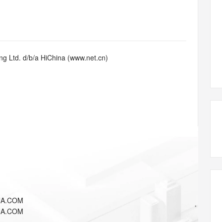
态智能体模型
旗舰 MoE 大模型，百万上下文与顶尖推理能力
图生视频，流
同享
万小智 AI 建站低至 15元/月
Qoder CN
AI 短剧/漫剧
云原生数据库 
快递物流查询
WordPress
成为服务伙
高校合作
点，立即开启云上创新
覆盖公网/内网、递归/权威、移动APP等全场景解析服务
送.CN域名，送备案服务码
基于千问大模型等，支持代码智能生成、研发智能问答
AI助力短剧
GLM-5.2
Wan2.7-T
Ubuntu
服务生态伙伴
视觉 Coding、空间感知、多模态思考等全面升级
1M上下文，专为长程任务能力而生
云工开物
企业应用
Works
Night Plan 支持 Qwen 3.8-Max
云原生大数据计算服务 MaxCompute
AI 办公
容器服务 Kub
NEW
Red Hat
30+ 款产品免费体验
Data Agent 驱动的一站式 Data+AI 开发治理平台
夜间 5 折，Qwen/Meoo/TokenPlan 客户专享
面向分析的企业级SaaS模式云数据仓库
AI智能应用
提供一站式管
科研合作
g Ltd. d/b/a HiChina (www.net.cn)
ERP
堂（旗舰版）
SUSE
智能客服
AI 应用构建
大模型原生
CRM
防护产品
2个月
自动承接线索
建站小程序
Qoder
大模型服务平台百炼-应用模版
OA 办公系统
HOT
NEW
面向真实软件
个人版上线、团队版降价；千问3.8-Max首发发尝鲜
丰富多元化的应用模版和解决方案
力提升
财税管理
模板建站
万有无界
大模型服务平台百炼-智能体
400电话
定制建站
的模型效果
灵活可视化地构建企业级 Agent
方案
广告营销
模板小程序
秒悟
人工智能平台 PAI
定制小程序
云端极速 AI 
新一代 AI 视频生成模型，深度适配广告营销等场景
AI Native 的算法工程平台，一站式完成建模、训练、推理服务部署
APP 开发
NA.COM
建站系统
NA.COM