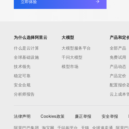
立即体验
database through the use of electronic processes that are hig
automated except as reasonably necessary to register domain
modify existing registrations; the Data in VeriSign Global Regist
Services' ("VeriSign") Whois database is provided by VeriSign f
information purposes only, and to assist persons in obtaining i
为什么选择阿里云
大模型
产品和定
about or related to a domain name registration record. VeriSig
什么是云计算
大模型服务平台
全部产品
guarantee its accuracy. By submitting a Whois query, you agre
全球基础设施
千问大模型
免费试用
by the following terms of use: You agree that you may use this
for lawful purposes and that under no circumstances will you u
技术领先
模型市场
产品动态
to: (1) allow, enable, or otherwise support the transmission of
稳定可靠
产品定价
unsolicited, commercial advertising or solicitations via e-mail, 
安全合规
配置报价
or facsimile; or (2) enable high volume, automated, electronic
分析师报告
云上成本
that apply to VeriSign (or its computer systems). The compilati
repackaging, dissemination or other use of this Data is express
prohibited without the prior written consent of VeriSign. You agr
法律声明
Cookies政策
廉正举报
安全举报
use electronic processes that are automated and high-volume 
query the Whois database except as reasonably necessary to r
阿里巴巴集团
淘宝网
千问AI平台
天猫
全球速卖通
阿里巴