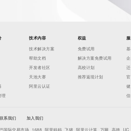
h-volume and
 names or
ry
or
nformation
价
技术内容
权益
服
n does not
技术解决方案
免费试用
基
e to abide
帮助文档
解决方案免费试用
企
 Data only
se this Data
开发者社区
高校计划
迁
 mass
天池大赛
推荐返现计划
官
telephone,
器
阿里云认证
健
 processes
管理
信
on,
ly
ee not to
联系我们
加入我们
to access or
egister
巴国际交易市场
1688
阿里妈妈
飞猪
阿里云计算
万网
高德
UC