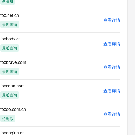
新注册
息提取
与 AI 智能体进行实时音视频通话
从文本、图片、视频中提取结构化的属性信息
构建支持视频理解的 AI 音视频实时通话应用
fox.net.cn
查看详情
t.diy 一步搞定创意建站
构建大模型应用的安全防护体系
最近查询
通过自然语言交互简化开发流程,全栈开发支持
通过阿里云安全产品对 AI 应用进行安全防护
foxbody.cn
查看详情
最近查询
foxbrave.com
查看详情
最近查询
foxconn.com
查看详情
最近查询
foxdo.com.cn
查看详情
待删除
foxengine.cn