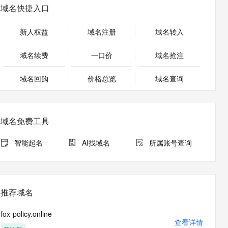
安全
畅自然，细节丰富
高表现力语音合成大模型，语音克隆听感自然
我要投诉
PolarDB
域名快捷入口
上云场景组合购
Milvus 弹性伸缩功能新增节
伴
漫剧创作，剧本、分镜、视频高效生成
100%兼容MySQL、PostgreSQL，兼容Oracle，支持集中和分布式
覆盖90%+业务场景，专享组合折扣价
点支持范围
2V
VPN
Fun-ASR
新人权益
域名注册
域名转入
文戏情感细腻自然，动作戏激烈拳拳到肉，实现更强表演能力
支持中英文自由切换，具备更强的噪声鲁棒性
ernetes 版 ACK
云聚AI 严选权益
AI 原生数据库服务发布
SSL 证书
，一键激活高效办公新体验
理容器应用的 K8s 服务
精选AI产品，从模型到应用全链提效
Agent 数据网关
域名续费
一口价
域名抢注
堡垒机
AI 用量加速计划
云原生数据库 PolarDB
应用
域名回购
价格总览
防火墙
域名查询
、识别商机，让客服更高效、服务更出色。
新老同享，达量后返
Agentic Database 发布
千问办公
主机安全
NEW
的智能体编程平台
一站式AI生产力平台
域名免费工具
AI 应用及服务市场
伶鹊
企业级人与Agent协作平台，接入和调度多个数字员工
智能客服平台，对话机器人、对话分析、智能外呼
智能起名
AI找域名
所属账号查询
AI 应用
大模型服务平台百炼 - 全妙
大模型
应用创作平台
多模态内容创作工具，已接入 DeepSeek
自然语言处理
推荐域名
数据标注
fox-policy.online
机器学习
查看详情