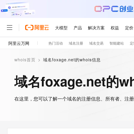
大模型
产品
解决方案
权益
定价
阿里云万网
热门活动
域名注册
域名交易
智能建站
定
大模型
产品
解决方案
权益
定价
云市场
伙伴
服务
了解阿里云
精选产品
精选解决方案
普惠上云
产品定价
精选商城
成为销售伙伴
售前咨询
为什么选择阿里云
千问AI平台
whois首页
>
域名foxage.net的whois信息
了解云产品的定价详情
大模型服务平台百炼
千问办公，解锁你的工作
普惠上云 官方力荐
分销伙伴
在线服务
网站建设
什么是云计算
大
大模型服务与应用平台
企业级Agent产品，直接
云服务器38元/年起，超
域名foxage.net的w
咨询伙伴
多端小程序
技术领先
云上成本管理
售后服务
轻量应用服务器
Agency Agents：拥
官方推荐返现计划
大模型
精选产品
精选解决方案
Salesforce 国际版订阅
稳定可靠
管理和优化成本
推荐新用户得奖励，单订单
销售伙伴合作计划
自助服务
友盟天域
安全合规
人工智能与机器学习
AI
文本生成
在这里，您可以了解一个域名的注册信息、所有者、注册
云数据库 RDS
HappyHorse 打造一
云工开物
无影生态合作计划
在线服务
观测云
分析师报告
高校专属算力普惠，学生认
计算
互联网应用开发
Qwen3.8-Max
HOT
Salesforce On Alibaba C
工单服务
智能体时代全能旗舰模型
Tuya 物联网平台阿里云
研究报告与白皮书
人工智能平台 PAI
快速拥有专属 OpenClaw
大模
Consulting Partner 合
大数据
容器
免费试用
短信专区
一站式AI开发、训练和推
蓝凌 OA
Qwen3.7-Plus
AI 大模型销售与服务生
现代化应用