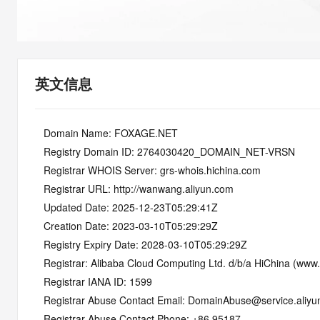
快速部署 Dify，高效搭建 
迁移与运维管理
10 分钟在聊天系统中增加
专有云
英文信息
   Domain Name: FOXAGE.NET
   Registry Domain ID: 2764030420_DOMAIN_NET-VRSN
   Registrar WHOIS Server: grs-whois.hichina.com
   Registrar URL: http://wanwang.aliyun.com
   Updated Date: 2025-12-23T05:29:41Z
   Creation Date: 2023-03-10T05:29:29Z
   Registry Expiry Date: 2028-03-10T05:29:29Z
   Registrar: Alibaba Cloud Computing Ltd. d/b/a HiChina (www
   Registrar IANA ID: 1599
   Registrar Abuse Contact Email: DomainAbuse@service.aliy
   Registrar Abuse Contact Phone: +86.95187