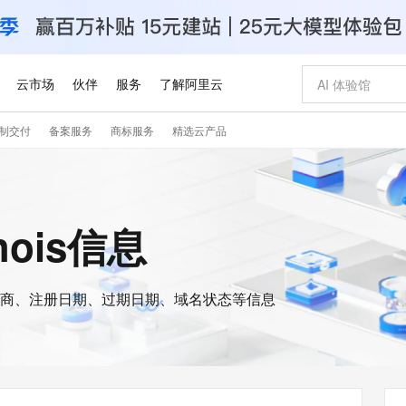
云市场
伙伴
服务
了解阿里云
制交付
备案服务
商标服务
精选云产品
AI 特惠
数据与 API
成为产品伙伴
企业增值服务
最佳实践
价格计算器
AI 场景体
基础软件
产品伙伴合
阿里云认证
市场活动
配置报价
大模型
自助选配和估算价格
新方式
睿译宝，AI翻译排版一步到位
智启 AI 普惠权益
产品生态集成认证中心
企业支持计划
云上春晚
域名与网站
千问官方 MaaS 平台，为开发者和 Agent 而生，新用户赠送 1 亿 + tokens 额度
Qwen Aud
AI Coding
阿里云Maa
2026 阿里云
云服务器 E
为企业打
数据集
Windows
大模型认证
模型
NEW
交付可用成果
值低价云产品抢先购
上传文档即自动完成翻译和格式还原
至高享 1亿+免费 tokens，加速 Al 应用落地
提供智能易用的域名与建站服务
智能编程，一键
安全可靠、
hois信息
产品生态伙伴
专家技术服务
云上奥运之旅
弹性计算合作
阿里云中企出
手机三要素
宝塔 Linux
全部认证
价格优势
有专属领域专家
GLM-5.2：长任务时代开源旗舰模型
阿里云 OPC 创新助力计划
千问大模型
即刻拥有 DeepS
AI 电商营销
对象存储 O
大模型
产品生态伙伴工作台
企业增值服务台
云栖战略参考
云存储合作计
云栖大会
身份实名认证
CentOS
训练营
推动算力普惠，释放技术红利
最高返9万
多领域专家智能体,一键组建 AI 虚拟交付团队
快速构建应用程序和网站，即刻迈出上云第一步
至高百万元 Token 补贴，加速一人公司成长
多元化、高性能、安全可靠的大模型服务
真正可用的 1M 上下文,一次完成代码全链路开发
轻松解锁专属 Dee
从图文生成到
云上的中国
数据库合作计
活动全景
短信
Docker
图片和
商、注册日期、过期日期、域名状态等信息
站式影视创作平台
Hermes Agent，打造自进化智能体
Token Plan 模型订阅计划
数字证书管理服务（原SSL证书）
5 分钟轻松部署
AI 广告创作
无影云电脑
企业成长
NEW
信息公告
看见新力量
云网络合作计
OCR 文字识别
JAVA
证享300元代金券
可视化编排打通从文字构思到成片全链路闭环
全托管，含MySQL、PostgreSQL、SQL Server、MariaDB多引擎
自主进化，持久记忆，越用越聪明
Qwen3.8-Max 首发尝鲜，限时加量 10 倍，夜间低至2折
实现全站HTTPS，呈现可信的WEB访问
图文、视频一
随时随地安
Kimi-K3
HappyHors
NEW
魔搭 Mode
loud
服务实践
官网公告
Kimi 最新旗舰模型，长程编程与推理利器
让文字生成流
金融模力时刻
Salesforce O
版
发票查验
全能环境
Claude Code + GStack 打造工程团队
千问办公，限时限量积分加倍
Qoder
低代码高效构
AI 建站
短信服务
型
NEW
作计划
计划
创新中心
魔搭 ModelSc
健康状态
理服务
让AI从“聊天伙伴”进化为能干活的“数字员工”
安装技能 GStack，拥有专属 AI 工程团队
你的AI工作搭子，覆盖日常办公高频场景
面向真实软件的智能体编程平台
0 代码专业建
客户案例
天气预报查询
操作系统
Deepseek-v4-pro
HappyHors
态合作计划