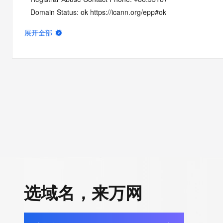
   Domain Status: ok https://icann.org/epp#ok
   Name Server: DNS19.HICHINA.COM
展开全部
   Name Server: DNS20.HICHINA.COM
   DNSSEC: unsigned
   URL of the ICANN Whois Inaccuracy Complaint Form: https:/
>>> Last update of whois database: 2026-05-14T08:49:30Z <
For more information on Whois status codes, please visit https:
NOTICE: The expiration date displayed in this record is the dat
registrar's sponsorship of the domain name registration in the re
currently set to expire. This date does not necessarily reflect th
date of the domain name registrant's agreement with the spon
registrar.  Users may consult the sponsoring registrar's Whois 
选域名，来万网
view the registrar's reported date of expiration for this registrat
TERMS OF USE: You are not authorized to access or query ou