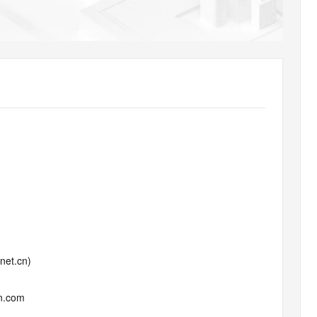
AI 应用
10分钟微调：让0.6B模型媲美235B模
多模态数据信
型
依托云原生高可用架构,实现Dify私有化部署
用1%尺寸在特定领域达到大模型90%以上效果
一个 AI 助手
超强辅助，Bol
即刻拥有 DeepSeek-R1 满血版
在企业官网、通讯软件中为客户提供 AI 客服
多种方案随心选，轻松解锁专属 DeepSeek
.net.cn)
un.com