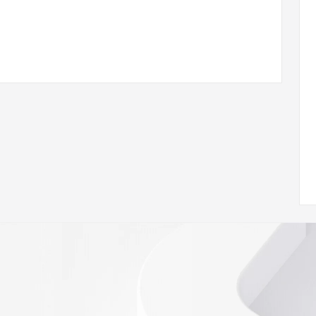
/www.icann.org/wicf/
<<
//icann.org/epp
e the
gistry is
e expiration
soring
database to
ion.
r Whois