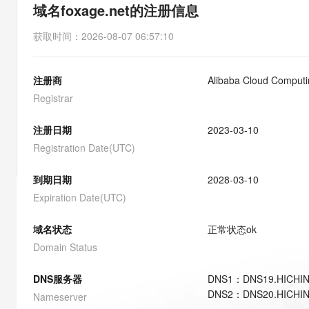
存储
天池大赛
能看、能想、能动手的多模
域名foxage.net的注册信息
云解析DNS
解决方案免费试用 新老
电子合同
最高领取价值200元试用
安全
网络与CDN
AI 算法大赛
Qwen3-VL-Plus
获取时间
：
2026-08-07 06:57:10
畅捷通
大数据开发治理平台 Data
AI 产品 免费试用
网络
安全
云开发大赛
Tableau 订阅
1亿+ 大模型 tokens 和 
注册商
Alibaba Cloud Computin
可观测
入门学习赛
中间件
AI空中课堂在线直播课
云防火墙
140+云产品 免费试用
Registrar
大模型服务
上云与迁云
云原生的云上边界网络安全
产品新客免费试用，最长1
数据库
生态解决方案
注册日期
2023-03-10
千问AI平台-Token Plan
企业出海
大模型ACA认证体验
大数据计算
Registration Date(UTC)
助力企业全员 AI 认知与能
行业生态解决方案
政企业务
媒体服务
千问AI平台-模型体验
到期日期
2028-03-10
开发者生态解决方案
在线体验全尺寸、多种模态
Expiration Date(UTC)
企业服务与云通信
AI 开发和 AI 应用解决
Happy 系列大模型
域名与网站
域名状态
正常状态
ok
Domain Status
终端用户计算
DNS服务器
DNS
1
：
DNS19.HICHI
Serverless
大模型解决方案
DNS
2
：
DNS20.HICHI
Nameserver
开发工具