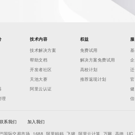
价
技术内容
权益
服
技术解决方案
免费试用
基
帮助文档
解决方案免费试用
企
开发者社区
高校计划
迁
天池大赛
推荐返现计划
官
器
阿里云认证
健
管理
信
联系我们
加入我们
巴国际交易市场
1688
阿里妈妈
飞猪
阿里云计算
万网
高德
UC