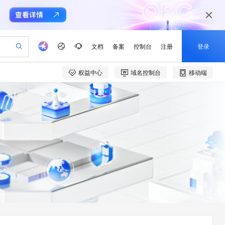
文档
备案
控制台
注册
登录
权益中心
域名控制台
移动端
验
作计划
器
AI 活动
专业服务
服务伙伴合作计划
开发者社区
加入我们
产品动态
服务平台百炼
阿里云 OPC 创新助力计划
一站式生成采购清单，支持单品或批量购买
可编辑精美 PPT 文稿
S产品伙伴计划（繁花）
峰会
CS
造的大模型服务与应用开发平台
Agency Agents：拥有专属领域专家
AI 生产力先锋
Al MaaS 服务伙伴赋能合作
域名
博文
Careers
至高可申请百万元
Qwen3.8-Max 模型上线
 轻松生成专业的 PPT
开启高性价比 AI 编程新体验
弹性可伸缩的云计算服务
先锋实践拓展 AI 生产力的边界
多领域专家智能体,一键组建 AI 虚拟交付团队
Token 补贴，五大权
计划
海大会
伙伴信用分合作计划
商标
问答
社会招聘
益加速 OPC 成功
帕鲁游戏服务器
SS
HappyHorse 打造一站式影视创作平台
飞天发布时刻
HOT
Open Search 向量检索版支
划
备案
电子书
校园招聘
联机服务器，轻松开启游戏
视频创作，一键激活电商全链路生产力
稳定、安全、高性价比、高性能的云存储服务
所见，即是所愿
持视频检索 Pipeline 功能
可视化编排打通从文字构思到成片全链路闭环
更多支持
划
公司注册
镜像站
视频生成
语音识别与合成
 智能体与工作流应用
漫剧工坊：一站式动画创作平台
AI 实训营
应用身份服务 (IDaaS)
合作伙伴培训与认证
划
上云迁移
站生成，高效打造优质广告素材
全接入的云上超级电脑
通过阿里云百炼高效搭建AI应用,助力高效开发
快速生产连贯的高质量长漫剧
从基础到进阶，Agent 创客手把手教你
OpenClaw 管理能力上线
e-1.1-T2V
Qwen3-TTS-Flash
lScope
我要反馈
查询合作伙伴
畅细腻的高质量视频
离线语音合成大模型，多语言方言自适应，低延迟高稳定
n Alibaba Cloud ISV 合作
代维服务
建企业门户网站
10 分钟搭建微信、支付宝小程序
MaxCompute MaxFrame 提
创新加速
ope
登录合作伙伴管理后台
我要建议
站，无忧落地极速上线
以可视化方式快速构建移动和 PC 门户网站
国内短信简单易用，安全可靠，秒级触达，全球覆盖200+国家和地区。
高效部署网站，快速应用到小程序
供自动弹性内存功能
e-1.1-I2V
Cosyvoice-V3-Flash