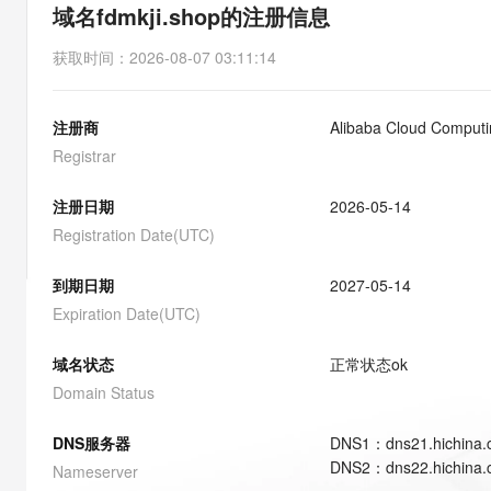
存储
天池大赛
能看、能想、能动手的多模
域名fdmkji.shop的注册信息
云解析DNS
解决方案免费试用 新老
电子合同
最高领取价值200元试用
安全
网络与CDN
AI 算法大赛
Qwen3-VL-Plus
获取时间
：
2026-08-07 03:11:14
畅捷通
大数据开发治理平台 Data
AI 产品 免费试用
网络
安全
云开发大赛
Tableau 订阅
1亿+ 大模型 tokens 和 
注册商
Alibaba Cloud Computin
可观测
入门学习赛
中间件
AI空中课堂在线直播课
云防火墙
140+云产品 免费试用
Registrar
大模型服务
上云与迁云
云原生的云上边界网络安全
产品新客免费试用，最长1
数据库
生态解决方案
注册日期
2026-05-14
千问AI平台-Token Plan
企业出海
大模型ACA认证体验
大数据计算
Registration Date(UTC)
助力企业全员 AI 认知与能
行业生态解决方案
政企业务
媒体服务
千问AI平台-模型体验
到期日期
2027-05-14
开发者生态解决方案
在线体验全尺寸、多种模态
Expiration Date(UTC)
企业服务与云通信
AI 开发和 AI 应用解决
Happy 系列大模型
域名与网站
域名状态
正常状态
ok
Domain Status
终端用户计算
DNS服务器
DNS
1
：
dns21.hichina
Serverless
大模型解决方案
DNS
2
：
dns22.hichina
Nameserver
开发工具