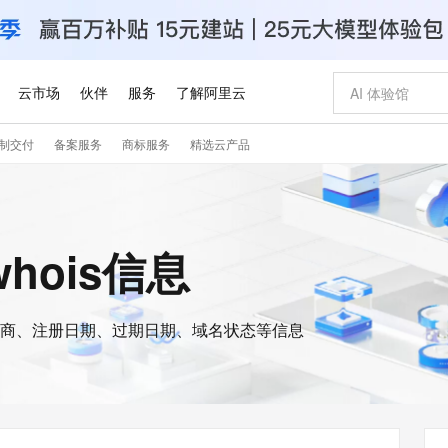
云市场
伙伴
服务
了解阿里云
制交付
备案服务
商标服务
精选云产品
AI 特惠
数据与 API
成为产品伙伴
企业增值服务
最佳实践
价格计算器
AI 场景体
基础软件
产品伙伴合
阿里云认证
市场活动
配置报价
大模型
自助选配和估算价格
步到位
智启 AI 普惠权益
产品生态集成认证中心
企业支持计划
云上春晚
域名与网站
Qwen Audio：打造专属 AI 语音助手
千问官方 MaaS 平台，为开发者和 Agent 而生，新用户赠送 1 亿 + tokens 额度
一句话生成原生
AI Coding
阿里云Maa
2026 阿里云
云服务器 E
为企业打
数据集
Windows
大模型认证
模型
NEW
NEW
格式还原
值低价云产品抢先购
至高享 1亿+免费 tokens，加速 Al 应用落地
提供智能易用的域名与建站服务
Qwen-Audio-3.0-Realtime 端到端实时语音角色扮演
输入一句话想法,
智能编程，一键
安全可靠、
whois信息
产品生态伙伴
专家技术服务
云上奥运之旅
弹性计算合作
阿里云中企出
手机三要素
宝塔 Linux
全部认证
价格优势
开源旗舰模型
即刻拥有 DeepSeek-V4-Pro
阿里云 OPC 创新助力计划
千问大模型
一键部署幻兽
AI 电商营销
对象存储 O
大模型
产品生态伙伴工作台
企业增值服务台
云栖战略参考
云存储合作计
云栖大会
身份实名认证
CentOS
训练营
推动算力普惠，释放技术红利
最高返9万
真正可用的 1M 上下文,一次完成代码全链路开发
快速构建应用程序和网站，即刻迈出上云第一步
轻松解锁专属 DeepSeek-V4-Pro
至高百万元 Token 补贴，加速一人公司成长
多元化、高性能、安全可靠的大模型服务
一键购买专属
从图文生成到
云上的中国
数据库合作计
活动全景
短信
Docker
图片和
商、注册日期、过期日期、域名状态等信息
自进化智能体
5 分钟轻松部署专属 QwenPaw
Token Plan 模型订阅计划
数字证书管理服务（原SSL证书）
高效搭建 AI
AI 广告创作
无影云电脑
企业成长
NEW
HOT
信息公告
看见新力量
云网络合作计
OCR 文字识别
JAVA
越聪明
证享300元代金券
全托管，含MySQL、PostgreSQL、SQL Server、MariaDB多引擎
Qwen3.8-Max 首发尝鲜，限时加量 10 倍，夜间低至2折
实现全站HTTPS，呈现可信的WEB访问
从聊天伙伴进化为能主动干活的本地数字员工
图文、视频一
随时随地安
Kimi-K3
HappyHors
NEW
魔搭 Mode
loud
服务实践
官网公告
Kimi 最新旗舰模型，长程编程与推理利器
让文字生成流
金融模力时刻
Salesforce O
版
发票查验
全能环境
Claude Code + GStack 打造工程团队
千问办公，限时限量积分加倍
Qoder
低代码高效构
AI 建站
短信服务
型
NEW
作计划
计划
创新中心
魔搭 ModelSc
健康状态
理服务
让AI从“聊天伙伴”进化为能干活的“数字员工”
安装技能 GStack，拥有专属 AI 工程团队
你的AI工作搭子，覆盖日常办公高频场景
面向真实软件的智能体编程平台
0 代码专业建
客户案例
天气预报查询
操作系统
Deepseek-v4-pro
HappyHors
态合作计划