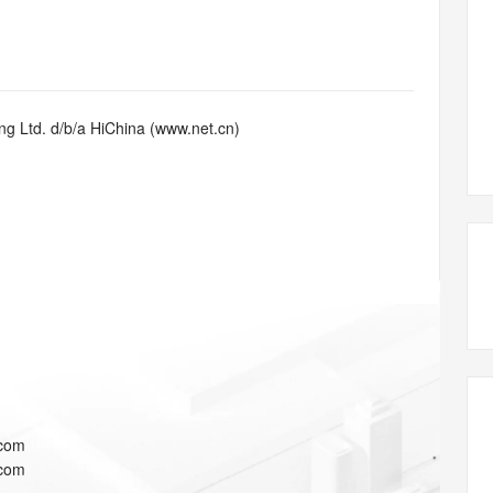
态智能体模型
旗舰 MoE 大模型，百万上下文与顶尖推理能力
图生视频，流
同享
万小智 AI 建站低至 15元/月
Qoder CN
AI 短剧/漫剧
云原生数据库 
快递物流查询
WordPress
成为服务伙
高校合作
点，立即开启云上创新
覆盖公网/内网、递归/权威、移动APP等全场景解析服务
送.CN域名，送备案服务码
基于千问大模型等，支持代码智能生成、研发智能问答
AI助力短剧
GLM-5.2
Wan2.7-T
Ubuntu
服务生态伙伴
视觉 Coding、空间感知、多模态思考等全面升级
1M上下文，专为长程任务能力而生
云工开物
企业应用
Works
Night Plan 支持 Qwen 3.8-Max
云原生大数据计算服务 MaxCompute
AI 办公
容器服务 Kub
NEW
Red Hat
30+ 款产品免费体验
Data Agent 驱动的一站式 Data+AI 开发治理平台
夜间 5 折，Qwen/Meoo/TokenPlan 客户专享
面向分析的企业级SaaS模式云数据仓库
AI智能应用
提供一站式管
科研合作
g Ltd. d/b/a HiChina (www.net.cn)
ERP
堂（旗舰版）
SUSE
智能客服
AI 应用构建
大模型原生
CRM
防护产品
2个月
自动承接线索
建站小程序
Qoder
大模型服务平台百炼-应用模版
OA 办公系统
HOT
NEW
面向真实软件
个人版上线、团队版降价；千问3.8-Max首发发尝鲜
丰富多元化的应用模版和解决方案
力提升
财税管理
模板建站
万有无界
大模型服务平台百炼-智能体
400电话
定制建站
的模型效果
灵活可视化地构建企业级 Agent
方案
广告营销
模板小程序
秒悟
人工智能平台 PAI
定制小程序
云端极速 AI 
新一代 AI 视频生成模型，深度适配广告营销等场景
AI Native 的算法工程平台，一站式完成建模、训练、推理服务部署
APP 开发
.com
建站系统
.com