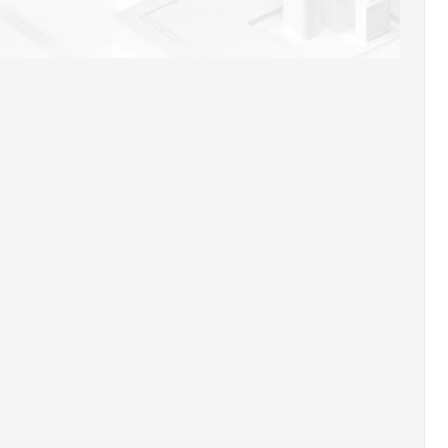
AI 应用
10分钟微调：让0.6B模型媲美235B模
多模态数据信
型
依托云原生高可用架构,实现Dify私有化部署
用1%尺寸在特定领域达到大模型90%以上效果
一个 AI 助手
超强辅助，Bol
即刻拥有 DeepSeek-R1 满血版
在企业官网、通讯软件中为客户提供 AI 客服
多种方案随心选，轻松解锁专属 DeepSeek