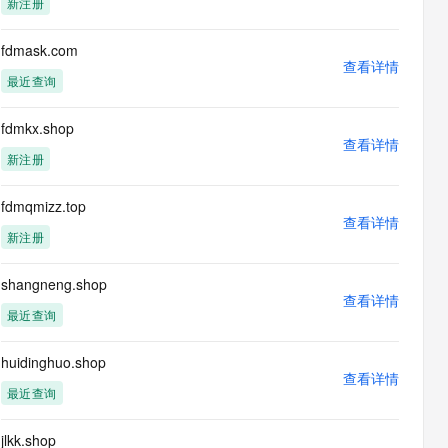
新注册
息提取
与 AI 智能体进行实时音视频通话
从文本、图片、视频中提取结构化的属性信息
构建支持视频理解的 AI 音视频实时通话应用
fdmask.com
查看详情
t.diy 一步搞定创意建站
构建大模型应用的安全防护体系
最近查询
通过自然语言交互简化开发流程,全栈开发支持
通过阿里云安全产品对 AI 应用进行安全防护
fdmkx.shop
查看详情
新注册
fdmqmizz.top
查看详情
新注册
shangneng.shop
查看详情
最近查询
huidinghuo.shop
查看详情
最近查询
jlkk.shop