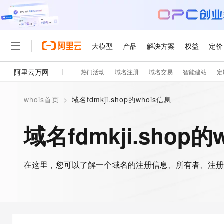
大模型
产品
解决方案
权益
定价
阿里云万网
热门活动
域名注册
域名交易
智能建站
定
大模型
产品
解决方案
权益
定价
云市场
伙伴
服务
了解阿里云
精选产品
精选解决方案
普惠上云
产品定价
精选商城
成为销售伙伴
售前咨询
为什么选择阿里云
千问AI平台
whois首页
>
域名fdmkji.shop的whois信息
了解云产品的定价详情
大模型服务平台百炼
睿译宝，AI翻译排版一
普惠上云 官方力荐
分销伙伴
在线服务
网站建设
什么是云计算
大
大模型服务与应用平台
上传文档即自动完成翻译和
云服务器38元/年起，超
域名fdmkji.shop的
咨询伙伴
多端小程序
技术领先
云上成本管理
售后服务
轻量应用服务器
GLM-5.2：长任务时代
官方推荐返现计划
大模型
精选产品
精选解决方案
Salesforce 国际版订阅
稳定可靠
管理和优化成本
推荐新用户得奖励，单订单
销售伙伴合作计划
自助服务
友盟天域
安全合规
人工智能与机器学习
AI
文本生成
在这里，您可以了解一个域名的注册信息、所有者、注册
云数据库 RDS
Hermes Agent，打造
云工开物
无影生态合作计划
在线服务
观测云
分析师报告
自主进化，持久记忆，越用
高校专属算力普惠，学生认
计算
互联网应用开发
Qwen3.8-Max
HOT
Salesforce On Alibaba C
工单服务
智能体时代全能旗舰模型
Tuya 物联网平台阿里云
研究报告与白皮书
人工智能平台 PAI
快速拥有专属 OpenClaw
大模
Consulting Partner 合
大数据
容器
免费试用
短信专区
一站式AI开发、训练和推
蓝凌 OA
Qwen3.7-Plus
AI 大模型销售与服务生
现代化应用