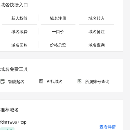
安全
畅自然，细节丰富
高表现力语音合成大模型，语音克隆听感自然
我要投诉
PolarDB
域名快捷入口
上云场景组合购
Milvus 弹性伸缩功能新增节
伴
漫剧创作，剧本、分镜、视频高效生成
100%兼容MySQL、PostgreSQL，兼容Oracle，支持集中和分布式
覆盖90%+业务场景，专享组合折扣价
点支持范围
2V
VPN
Fun-ASR
新人权益
域名注册
域名转入
文戏情感细腻自然，动作戏激烈拳拳到肉，实现更强表演能力
支持中英文自由切换，具备更强的噪声鲁棒性
ernetes 版 ACK
云聚AI 严选权益
AI 原生数据库服务发布
SSL 证书
，一键激活高效办公新体验
理容器应用的 K8s 服务
精选AI产品，从模型到应用全链提效
Agent 数据网关
域名续费
一口价
域名抢注
堡垒机
AI 用量加速计划
云原生数据库 PolarDB
应用
域名回购
价格总览
防火墙
域名查询
、识别商机，让客服更高效、服务更出色。
新老同享，达量后返
Agentic Database 发布
千问办公
主机安全
NEW
的智能体编程平台
一站式AI生产力平台
域名免费工具
AI 应用及服务市场
伶鹊
企业级人与Agent协作平台，接入和调度多个数字员工
智能客服平台，对话机器人、对话分析、智能外呼
智能起名
AI找域名
所属账号查询
AI 应用
大模型服务平台百炼 - 全妙
大模型
应用创作平台
多模态内容创作工具，已接入 DeepSeek
自然语言处理
推荐域名
数据标注
fdm1w667.top
机器学习
查看详情