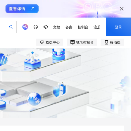
文档
备案
控制台
注册
登录
权益中心
域名控制台
移动端
验
作计划
器
AI 活动
专业服务
服务伙伴合作计划
开发者社区
加入我们
产品动态
服务平台百炼
阿里云 OPC 创新助力计划
一站式生成采购清单，支持单品或批量购买
可编辑精美 PPT 文稿
S产品伙伴计划（繁花）
峰会
CS
造的大模型服务与应用开发平台
Agency Agents：拥有专属领域专家
AI 生产力先锋
Al MaaS 服务伙伴赋能合作
域名
博文
Careers
PolarDB Agentic Database
至高可申请百万元
 轻松生成专业的 PPT
开启高性价比 AI 编程新体验
弹性可伸缩的云计算服务
先锋实践拓展 AI 生产力的边界
发布
多领域专家智能体,一键组建 AI 虚拟交付团队
Token 补贴，五大权
计划
海大会
伙伴信用分合作计划
商标
问答
社会招聘
益加速 OPC 成功
帕鲁游戏服务器
SS
HappyHorse 打造一站式影视创作平台
飞天发布时刻
HOT
秒悟 Meoo CLI 支持一键部
划
备案
电子书
校园招聘
联机服务器，轻松开启游戏
视频创作，一键激活电商全链路生产力
稳定、安全、高性价比、高性能的云存储服务
所见，即是所愿
署项目至阿里云账号
可视化编排打通从文字构思到成片全链路闭环
更多支持
划
公司注册
镜像站
视频生成
语音识别与合成
 智能体与工作流应用
漫剧工坊：一站式动画创作平台
AI 实训营
Flink OSS 支持
合作伙伴培训与认证
划
上云迁移
站生成，高效打造优质广告素材
全接入的云上超级电脑
通过阿里云百炼高效搭建AI应用,助力高效开发
快速生产连贯的高质量长漫剧
从基础到进阶，Agent 创客手把手教你
AssumeRole 角色自定义
e-1.1-T2V
Qwen3-TTS-Flash
lScope
我要反馈
查询合作伙伴
畅细腻的高质量视频
离线语音合成大模型，多语言方言自适应，低延迟高稳定
n Alibaba Cloud ISV 合作
代维服务
建企业门户网站
10 分钟搭建微信、支付宝小程序
百炼 Qwen3.7-Flash 系列模
创新加速
ope
登录合作伙伴管理后台
我要建议
站，无忧落地极速上线
以可视化方式快速构建移动和 PC 门户网站
国内短信简单易用，安全可靠，秒级触达，全球覆盖200+国家和地区。
高效部署网站，快速应用到小程序
型发布
e-1.1-I2V
Cosyvoice-V3-Flash