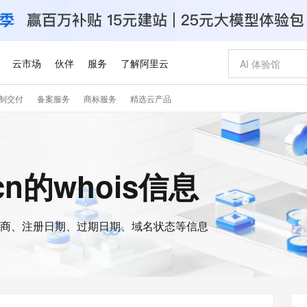
云市场
伙伴
服务
了解阿里云
制交付
备案服务
商标服务
精选云产品
AI 特惠
数据与 API
成为产品伙伴
企业增值服务
最佳实践
价格计算器
AI 场景体
基础软件
产品伙伴合
阿里云认证
市场活动
配置报价
大模型
自助选配和估算价格
步到位
智启 AI 普惠权益
产品生态集成认证中心
企业支持计划
云上春晚
域名与网站
Qwen Audio：打造专属 AI 语音助手
千问官方 MaaS 平台，为开发者和 Agent 而生，新用户赠送 1 亿 + tokens 额度
一句话生成原生
AI Coding
阿里云Maa
2026 阿里云
云服务器 E
为企业打
数据集
Windows
大模型认证
模型
NEW
NEW
格式还原
值低价云产品抢先购
至高享 1亿+免费 tokens，加速 Al 应用落地
提供智能易用的域名与建站服务
Qwen-Audio-3.0-Realtime 端到端实时语音角色扮演
输入一句话想法,
智能编程，一键
安全可靠、
e.cn的whois信息
产品生态伙伴
专家技术服务
云上奥运之旅
弹性计算合作
阿里云中企出
手机三要素
宝塔 Linux
全部认证
价格优势
开源旗舰模型
即刻拥有 DeepSeek-V4-Pro
阿里云 OPC 创新助力计划
千问大模型
一键部署幻兽
AI 电商营销
对象存储 O
大模型
产品生态伙伴工作台
企业增值服务台
云栖战略参考
云存储合作计
云栖大会
身份实名认证
CentOS
训练营
推动算力普惠，释放技术红利
最高返9万
真正可用的 1M 上下文,一次完成代码全链路开发
快速构建应用程序和网站，即刻迈出上云第一步
轻松解锁专属 DeepSeek-V4-Pro
至高百万元 Token 补贴，加速一人公司成长
多元化、高性能、安全可靠的大模型服务
一键购买专属
从图文生成到
云上的中国
数据库合作计
活动全景
短信
Docker
图片和
商、注册日期、过期日期、域名状态等信息
自进化智能体
5 分钟轻松部署专属 QwenPaw
Token Plan 模型订阅计划
数字证书管理服务（原SSL证书）
高效搭建 AI
AI 广告创作
无影云电脑
企业成长
NEW
HOT
信息公告
看见新力量
云网络合作计
OCR 文字识别
JAVA
越聪明
证享300元代金券
全托管，含MySQL、PostgreSQL、SQL Server、MariaDB多引擎
Qwen3.8-Max 首发尝鲜，限时加量 10 倍，夜间低至2折
实现全站HTTPS，呈现可信的WEB访问
从聊天伙伴进化为能主动干活的本地数字员工
图文、视频一
随时随地安
Kimi-K3
HappyHors
NEW
魔搭 Mode
loud
服务实践
官网公告
Kimi 最新旗舰模型，长程编程与推理利器
让文字生成流
金融模力时刻
Salesforce O
版
发票查验
全能环境
Claude Code + GStack 打造工程团队
千问办公，限时限量积分加倍
Qoder
低代码高效构
AI 建站
短信服务
型
NEW
作计划
计划
创新中心
魔搭 ModelSc
健康状态
理服务
让AI从“聊天伙伴”进化为能干活的“数字员工”
安装技能 GStack，拥有专属 AI 工程团队
你的AI工作搭子，覆盖日常办公高频场景
面向真实软件的智能体编程平台
0 代码专业建
客户案例
天气预报查询
操作系统
Deepseek-v4-pro
HappyHors
态合作计划