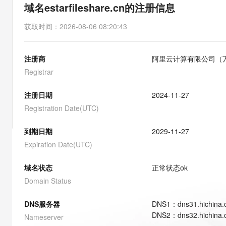
存储
天池大赛
能看、能想、能动手的多模
域名estarfileshare.cn的注册信息
云解析DNS
解决方案免费试用 新老
电子合同
最高领取价值200元试用
安全
网络与CDN
AI 算法大赛
Qwen3-VL-Plus
获取时间
：
2026-08-06 08:20:43
畅捷通
大数据开发治理平台 Data
AI 产品 免费试用
网络
安全
云开发大赛
Tableau 订阅
1亿+ 大模型 tokens 和 
注册商
阿里云计算有限公司（
可观测
入门学习赛
中间件
AI空中课堂在线直播课
云防火墙
140+云产品 免费试用
Registrar
大模型服务
上云与迁云
云原生的云上边界网络安全
产品新客免费试用，最长1
数据库
生态解决方案
注册日期
2024-11-27
千问AI平台-Token Plan
企业出海
大模型ACA认证体验
大数据计算
Registration Date(UTC)
助力企业全员 AI 认知与能
行业生态解决方案
政企业务
媒体服务
千问AI平台-模型体验
到期日期
2029-11-27
开发者生态解决方案
在线体验全尺寸、多种模态
Expiration Date(UTC)
企业服务与云通信
AI 开发和 AI 应用解决
Happy 系列大模型
域名与网站
域名状态
正常状态
ok
Domain Status
终端用户计算
DNS服务器
DNS
1
：
dns31.hichina
Serverless
大模型解决方案
DNS
2
：
dns32.hichina
Nameserver
开发工具