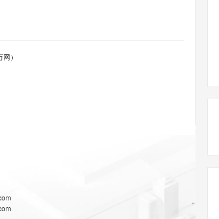
态智能体模型
旗舰 MoE 大模型，百万上下文与顶尖推理能力
图生视频，流
同享
万小智 AI 建站低至 15元/月
Qoder CN
AI 短剧/漫剧
云原生数据库 
快递物流查询
WordPress
成为服务伙
高校合作
点，立即开启云上创新
覆盖公网/内网、递归/权威、移动APP等全场景解析服务
送.CN域名，送备案服务码
基于千问大模型等，支持代码智能生成、研发智能问答
AI助力短剧
GLM-5.2
Wan2.7-T
Ubuntu
服务生态伙伴
视觉 Coding、空间感知、多模态思考等全面升级
1M上下文，专为长程任务能力而生
云工开物
企业应用
Works
Night Plan 支持 Qwen 3.8-Max
云原生大数据计算服务 MaxCompute
AI 办公
容器服务 Kub
NEW
Red Hat
30+ 款产品免费体验
Data Agent 驱动的一站式 Data+AI 开发治理平台
夜间 5 折，Qwen/Meoo/TokenPlan 客户专享
面向分析的企业级SaaS模式云数据仓库
AI智能应用
提供一站式管
科研合作
万网）
ERP
堂（旗舰版）
SUSE
智能客服
AI 应用构建
大模型原生
CRM
防护产品
2个月
自动承接线索
建站小程序
Qoder
大模型服务平台百炼-应用模版
OA 办公系统
HOT
NEW
面向真实软件
个人版上线、团队版降价；千问3.8-Max首发发尝鲜
丰富多元化的应用模版和解决方案
力提升
财税管理
模板建站
万有无界
大模型服务平台百炼-智能体
400电话
定制建站
的模型效果
灵活可视化地构建企业级 Agent
方案
广告营销
模板小程序
秒悟
人工智能平台 PAI
定制小程序
云端极速 AI 
新一代 AI 视频生成模型，深度适配广告营销等场景
AI Native 的算法工程平台，一站式完成建模、训练、推理服务部署
APP 开发
.com
建站系统
.com