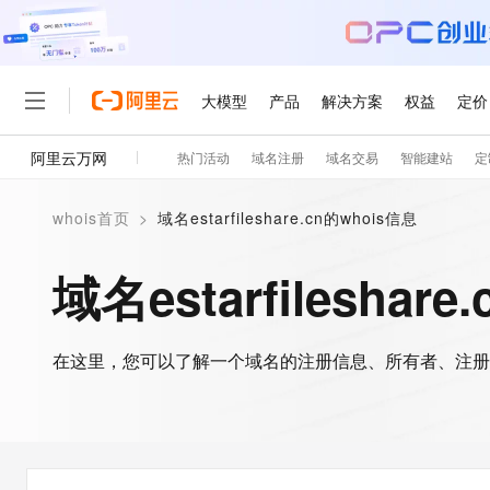
大模型
产品
解决方案
权益
定价
阿里云万网
热门活动
域名注册
域名交易
智能建站
定
大模型
产品
解决方案
权益
定价
云市场
伙伴
服务
了解阿里云
精选产品
精选解决方案
普惠上云
产品定价
精选商城
成为销售伙伴
售前咨询
为什么选择阿里云
千问AI平台
whois首页
>
域名estarfileshare.cn的whois信息
了解云产品的定价详情
大模型服务平台百炼
睿译宝，AI翻译排版一
普惠上云 官方力荐
分销伙伴
在线服务
网站建设
什么是云计算
大
大模型服务与应用平台
上传文档即自动完成翻译和
云服务器38元/年起，超
域名estarfileshar
咨询伙伴
多端小程序
技术领先
云上成本管理
售后服务
轻量应用服务器
GLM-5.2：长任务时代
官方推荐返现计划
大模型
精选产品
精选解决方案
Salesforce 国际版订阅
稳定可靠
管理和优化成本
推荐新用户得奖励，单订单
销售伙伴合作计划
自助服务
友盟天域
安全合规
人工智能与机器学习
AI
文本生成
在这里，您可以了解一个域名的注册信息、所有者、注册
云数据库 RDS
Hermes Agent，打造
云工开物
无影生态合作计划
在线服务
观测云
分析师报告
自主进化，持久记忆，越用
高校专属算力普惠，学生认
计算
互联网应用开发
Qwen3.8-Max
HOT
Salesforce On Alibaba C
工单服务
智能体时代全能旗舰模型
Tuya 物联网平台阿里云
研究报告与白皮书
人工智能平台 PAI
快速拥有专属 OpenClaw
大模
Consulting Partner 合
大数据
容器
免费试用
短信专区
一站式AI开发、训练和推
蓝凌 OA
Qwen3.7-Plus
AI 大模型销售与服务生
现代化应用