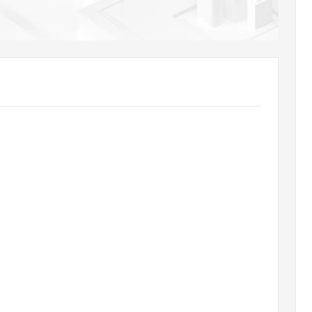
AI 应用
10分钟微调：让0.6B模型媲美235B模
多模态数据信
型
依托云原生高可用架构,实现Dify私有化部署
用1%尺寸在特定领域达到大模型90%以上效果
一个 AI 助手
超强辅助，Bol
即刻拥有 DeepSeek-R1 满血版
在企业官网、通讯软件中为客户提供 AI 客服
多种方案随心选，轻松解锁专属 DeepSeek