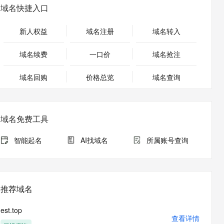
安全
畅自然，细节丰富
高表现力语音合成大模型，语音克隆听感自然
我要投诉
PolarDB
域名快捷入口
上云场景组合购
伴
Qoder CN V1.7.0 发布
漫剧创作，剧本、分镜、视频高效生成
100%兼容MySQL、PostgreSQL，兼容Oracle，支持集中和分布式
覆盖90%+业务场景，专享组合折扣价
2V
VPN
Fun-ASR
新人权益
域名注册
域名转入
文戏情感细腻自然，动作戏激烈拳拳到肉，实现更强表演能力
支持中英文自由切换，具备更强的噪声鲁棒性
ernetes 版 ACK
云聚AI 严选权益
云安全中心 AI BAS 智能自动
SSL 证书
，一键激活高效办公新体验
理容器应用的 K8s 服务
精选AI产品，从模型到应用全链提效
化模拟渗透攻击产品发布
域名续费
一口价
域名抢注
堡垒机
AI 用量加速计划
DataWorks ChatBI 会话支持
应用
域名回购
价格总览
防火墙
域名查询
、识别商机，让客服更高效、服务更出色。
新老同享，达量后返
上传临时文件分析
千问办公
主机安全
NEW
的智能体编程平台
一站式AI生产力平台
域名免费工具
AI 应用及服务市场
伶鹊
企业级人与Agent协作平台，接入和调度多个数字员工
智能客服平台，对话机器人、对话分析、智能外呼
智能起名
AI找域名
所属账号查询
AI 应用
大模型服务平台百炼 - 全妙
大模型
应用创作平台
多模态内容创作工具，已接入 DeepSeek
自然语言处理
推荐域名
数据标注
est.top
机器学习
查看详情