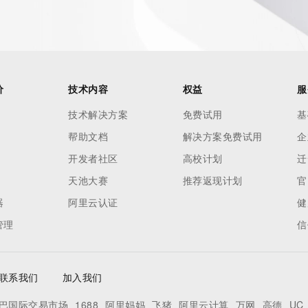
价
技术内容
权益
服
技术解决方案
免费试用
基
帮助文档
解决方案免费试用
企
开发者社区
高校计划
迁
天池大赛
推荐返现计划
官
器
阿里云认证
健
管理
信
联系我们
加入我们
巴国际交易市场
1688
阿里妈妈
飞猪
阿里云计算
万网
高德
UC