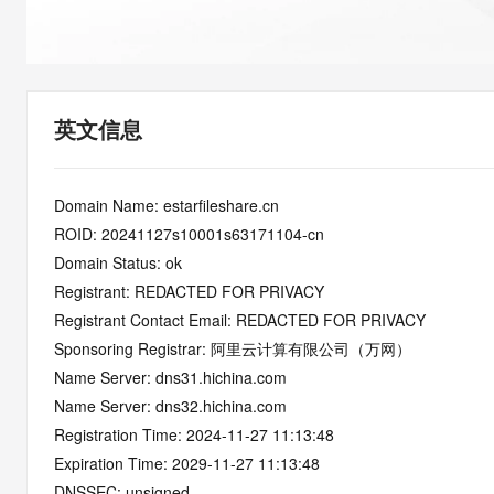
快速部署 Dify，高效搭建 
迁移与运维管理
10 分钟在聊天系统中增加
专有云
英文信息
Domain Name: estarfileshare.cn
ROID: 20241127s10001s63171104-cn
Domain Status: ok
Registrant: REDACTED FOR PRIVACY
Registrant Contact Email: REDACTED FOR PRIVACY
Sponsoring Registrar: 阿里云计算有限公司（万网）
Name Server: dns31.hichina.com
Name Server: dns32.hichina.com
Registration Time: 2024-11-27 11:13:48
Expiration Time: 2029-11-27 11:13:48
DNSSEC: unsigned