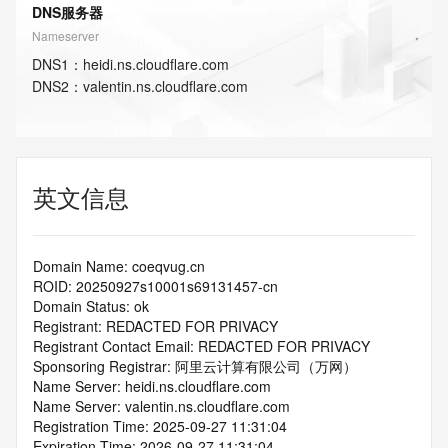
DNS服务器
Nameserver
DNS
1
：
heidi.ns.cloudflare.com
DNS
2
：
valentin.ns.cloudflare.com
英文信息
Domain Name: coeqvug.cn
ROID: 20250927s10001s69131457-cn
Domain Status: ok
Registrant: REDACTED FOR PRIVACY
Registrant Contact Email: REDACTED FOR PRIVACY
Sponsoring Registrar: 阿里云计算有限公司（万网）
Name Server: heidi.ns.cloudflare.com
Name Server: valentin.ns.cloudflare.com
Registration Time: 2025-09-27 11:31:04
Expiration Time: 2026-09-27 11:31:04