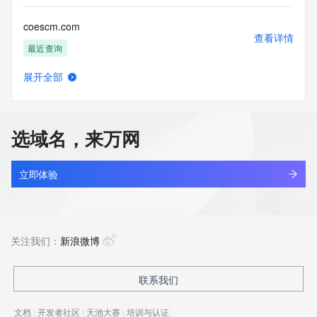
coescm.com
查看详情
最近查询
展开全部
coetmvc.cn
查看详情
最近查询
选域名，来万网
coetss.com
查看详情
最近查询
立即体验
coett49w.top
查看详情
新注册
关注我们：
新浪微博
coevos.cn
联系我们
查看详情
最近查询
文档
|
开发者社区
|
天池大赛
|
培训与认证