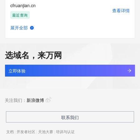
cfruanjian.cn
查看详情
最近查询
展开全部
alllook.tv
查看详情
最近查询
选域名，来万网
yixi.tv
查看详情
最近查询
立即体验
stsx.tv
查看详情
最近查询
关注我们：
新浪微博
tokenai.tv
联系我们
查看详情
最近查询
文档
|
开发者社区
|
天池大赛
|
培训与认证