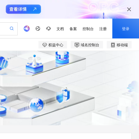
文档
备案
控制台
注册
登录
权益中心
域名控制台
移动端
验
作计划
器
AI 活动
专业服务
服务伙伴合作计划
开发者社区
加入我们
产品动态
服务平台百炼
阿里云 OPC 创新助力计划
一站式生成采购清单，支持单品或批量购买
io：打造专属 AI 语音助手
S产品伙伴计划（繁花）
峰会
CS
造的大模型服务与应用开发平台
一句话生成原生可编辑精美 PPT 文稿
AI 生产力先锋
Al MaaS 服务伙伴赋能合作
域名
博文
Careers
至高可申请百万元
Qwen3.8-Max 模型上线
开启高性价比 AI 编程新体验
弹性可伸缩的云计算服务
Qwen-Audio-3.0-Realtime 端到端实时语音角色扮演
输入一句话想法, 轻松生成专业的 PPT
先锋实践拓展 AI 生产力的边界
Token 补贴，五大权
计划
海大会
伙伴信用分合作计划
商标
问答
社会招聘
益加速 OPC 成功
eek-V4-Pro
SS
一键部署幻兽帕鲁游戏服务器
飞天发布时刻
HOT
Open Search 向量检索版支
划
备案
电子书
校园招聘
pSeek-V4-Pro
视频创作，一键激活电商全链路生产力
稳定、安全、高性价比、高性能的云存储服务
一键购买专属联机服务器，轻松开启游戏
所见，即是所愿
持视频检索 Pipeline 功能
更多支持
划
公司注册
镜像站
视频生成
语音识别与合成
专属 QwenPaw
漫剧工坊：一站式动画创作平台
AI 实训营
HOT
应用身份服务 (IDaaS)
合作伙伴培训与认证
划
上云迁移
站生成，高效打造优质广告素材
全接入的云上超级电脑
从聊天伙伴进化为能主动干活的本地数字员工
快速生产连贯的高质量长漫剧
从基础到进阶，Agent 创客手把手教你
OpenClaw 管理能力上线
e-1.1-T2V
Qwen3-TTS-Flash
lScope
我要反馈
查询合作伙伴
畅细腻的高质量视频
离线语音合成大模型，多语言方言自适应，低延迟高稳定
n Alibaba Cloud ISV 合作
代维服务
建企业门户网站
10 分钟搭建微信、支付宝小程序
MaxCompute MaxFrame 提
创新加速
ope
登录合作伙伴管理后台
我要建议
站，无忧落地极速上线
以可视化方式快速构建移动和 PC 门户网站
国内短信简单易用，安全可靠，秒级触达，全球覆盖200+国家和地区。
高效部署网站，快速应用到小程序
供自动弹性内存功能
e-1.1-I2V
Cosyvoice-V3-Flash