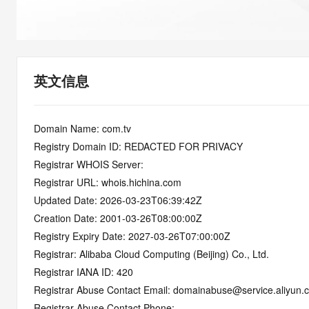
快速部署 Dify，高效搭建 
迁移与运维管理
10 分钟在聊天系统中增加
专有云
英文信息
Domain Name: com.tv
Registry Domain ID: REDACTED FOR PRIVACY
Registrar WHOIS Server:
Registrar URL: whois.hichina.com
Updated Date: 2026-03-23T06:39:42Z
Creation Date: 2001-03-26T08:00:00Z
Registry Expiry Date: 2027-03-26T07:00:00Z
Registrar: Alibaba Cloud Computing (Beijing) Co., Ltd.
Registrar IANA ID: 420
Registrar Abuse Contact Email: domainabuse@service.aliyun.
Registrar Abuse Contact Phone: