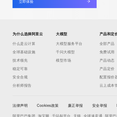
立即体验
Registry Admin ID: REDACTED FOR PRIVACY
Admin Name: REDACTED FOR PRIVACY
Admin Organization: REDACTED FOR PRIVACY
Admin Street: REDACTED FOR PRIVACY
Admin Street: REDACTED FOR PRIVACY
为什么选择阿里云
大模型
产品和定
Admin Street: REDACTED FOR PRIVACY
什么是云计算
大模型服务平台
全部产品
Admin City: REDACTED FOR PRIVACY
全球基础设施
千问大模型
免费试用
Admin State/Province: REDACTED FOR PRIVACY
Admin Postal Code: REDACTED FOR PRIVACY
技术领先
模型市场
产品动态
Admin Country: REDACTED FOR PRIVACY
稳定可靠
产品定价
Admin Phone: REDACTED FOR PRIVACY
安全合规
配置报价
Admin Phone Ext: REDACTED FOR PRIVACY
分析师报告
云上成本
Admin Fax: REDACTED FOR PRIVACY
Admin Fax Ext: REDACTED FOR PRIVACY
Admin Email: Please query the RDDS service of the Registrar of 
法律声明
Cookies政策
廉正举报
安全举报
contact the Registrant, Admin, or Tech contact of the queried
Registry Tech ID: REDACTED FOR PRIVACY
阿里巴巴集团
淘宝网
千问AI平台
天猫
全球速卖通
阿里巴