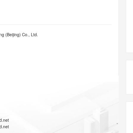
态智能体模型
旗舰 MoE 大模型，百万上下文与顶尖推理能力
图生视频，流
同享
万小智 AI 建站低至 15元/月
Qoder CN
AI 短剧/漫剧
云原生数据库 
快递物流查询
WordPress
成为服务伙
高校合作
点，立即开启云上创新
覆盖公网/内网、递归/权威、移动APP等全场景解析服务
送.CN域名，送备案服务码
基于千问大模型等，支持代码智能生成、研发智能问答
AI助力短剧
GLM-5.2
Wan2.7-T
Ubuntu
服务生态伙伴
视觉 Coding、空间感知、多模态思考等全面升级
1M上下文，专为长程任务能力而生
云工开物
企业应用
Works
Night Plan 支持 Qwen 3.8-Max
云原生大数据计算服务 MaxCompute
AI 办公
容器服务 Kub
NEW
Red Hat
30+ 款产品免费体验
Data Agent 驱动的一站式 Data+AI 开发治理平台
夜间 5 折，Qwen/Meoo/TokenPlan 客户专享
面向分析的企业级SaaS模式云数据仓库
AI智能应用
提供一站式管
科研合作
g (Beijing) Co., Ltd.
ERP
堂（旗舰版）
SUSE
智能客服
AI 应用构建
大模型原生
CRM
防护产品
2个月
自动承接线索
建站小程序
Qoder
大模型服务平台百炼-应用模版
OA 办公系统
HOT
NEW
面向真实软件
个人版上线、团队版降价；千问3.8-Max首发发尝鲜
丰富多元化的应用模版和解决方案
力提升
财税管理
模板建站
万有无界
大模型服务平台百炼-智能体
400电话
定制建站
的模型效果
灵活可视化地构建企业级 Agent
方案
广告营销
模板小程序
秒悟
人工智能平台 PAI
定制小程序
云端极速 AI 
新一代 AI 视频生成模型，深度适配广告营销等场景
AI Native 的算法工程平台，一站式完成建模、训练、推理服务部署
APP 开发
d.net
建站系统
d.net