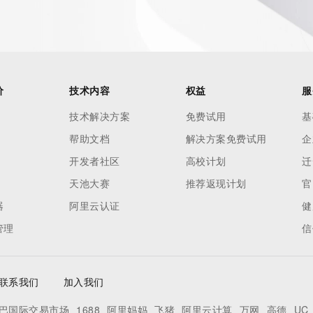
价
技术内容
权益
服
技术解决方案
免费试用
基
帮助文档
解决方案免费试用
企
开发者社区
高校计划
迁
天池大赛
推荐返现计划
官
器
阿里云认证
健
管理
信
Record identified in this output for information on how to 
联系我们
加入我们
 domain name.
巴国际交易市场
1688
阿里妈妈
飞猪
阿里云计算
万网
高德
UC