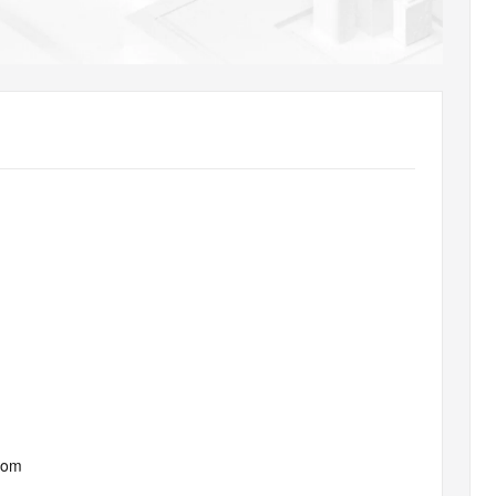
AI 应用
10分钟微调：让0.6B模型媲美235B模
多模态数据信
型
依托云原生高可用架构,实现Dify私有化部署
用1%尺寸在特定领域达到大模型90%以上效果
一个 AI 助手
超强辅助，Bol
即刻拥有 DeepSeek-R1 满血版
在企业官网、通讯软件中为客户提供 AI 客服
多种方案随心选，轻松解锁专属 DeepSeek
com