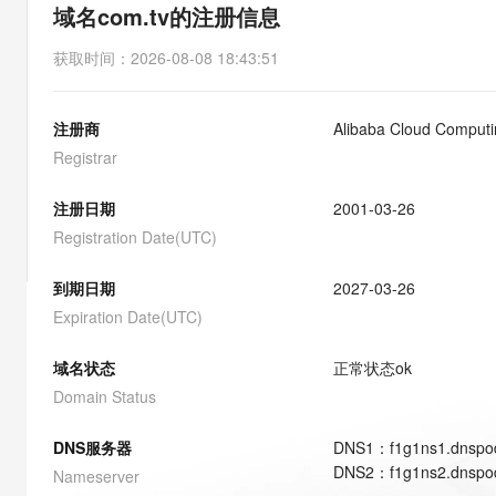
存储
天池大赛
能看、能想、能动手的多模
域名com.tv的注册信息
云解析DNS
解决方案免费试用 新老
电子合同
最高领取价值200元试用
安全
网络与CDN
AI 算法大赛
Qwen3-VL-Plus
获取时间
：
2026-08-08 18:43:51
畅捷通
大数据开发治理平台 Data
AI 产品 免费试用
网络
安全
云开发大赛
Tableau 订阅
1亿+ 大模型 tokens 和 
注册商
Alibaba Cloud Computin
可观测
入门学习赛
中间件
AI空中课堂在线直播课
云防火墙
140+云产品 免费试用
Registrar
大模型服务
上云与迁云
云原生的云上边界网络安全
产品新客免费试用，最长1
数据库
生态解决方案
注册日期
2001-03-26
千问AI平台-Token Plan
企业出海
大模型ACA认证体验
大数据计算
Registration Date(UTC)
助力企业全员 AI 认知与能
行业生态解决方案
政企业务
媒体服务
千问AI平台-模型体验
到期日期
2027-03-26
开发者生态解决方案
在线体验全尺寸、多种模态
Expiration Date(UTC)
企业服务与云通信
AI 开发和 AI 应用解决
Happy 系列大模型
域名与网站
域名状态
正常状态
ok
Domain Status
终端用户计算
DNS服务器
DNS
1
：
f1g1ns1.dnspo
Serverless
大模型解决方案
DNS
2
：
f1g1ns2.dnspo
Nameserver
开发工具