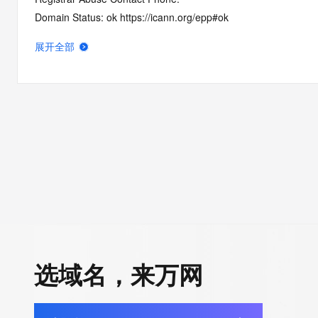
Domain Status: ok https://icann.org/epp#ok
Registry Registrant ID: REDACTED FOR PRIVACY
展开全部
Registrant Name: REDACTED FOR PRIVACY
Registrant Organization: bei jing lian dong zai xian tong xun ke 
Registrant Street: REDACTED FOR PRIVACY
Registrant Street: REDACTED FOR PRIVACY
Registrant Street: REDACTED FOR PRIVACY
Registrant City: REDACTED FOR PRIVACY
Registrant State/Province: Bei Jing
Registrant Postal Code: REDACTED FOR PRIVACY
Registrant Country: CN
Registrant Phone: REDACTED FOR PRIVACY
Registrant Phone Ext: REDACTED FOR PRIVACY
Registrant Fax: REDACTED FOR PRIVACY
选域名，来万网
Registrant Fax Ext: REDACTED FOR PRIVACY
Registrant Email: Please query the RDDS service of the Registrar
to contact the Registrant, Admin, or Tech contact of the quer