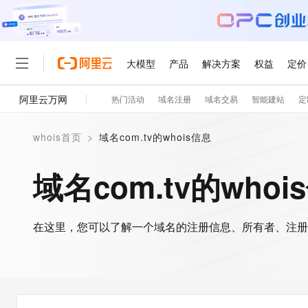
大模型
产品
解决方案
权益
定价
阿里云万网
热门活动
域名注册
域名交易
智能建站
定
大模型
产品
解决方案
权益
定价
云市场
伙伴
服务
了解阿里云
精选产品
精选解决方案
普惠上云
产品定价
精选商城
成为销售伙伴
售前咨询
为什么选择阿里云
千问AI平台
whois首页
>
域名com.tv的whois信息
了解云产品的定价详情
大模型服务平台百炼
千问办公，解锁你的工作
普惠上云 官方力荐
分销伙伴
在线服务
网站建设
什么是云计算
大
大模型服务与应用平台
企业级Agent产品，直接
云服务器38元/年起，超
域名com.tv的whoi
咨询伙伴
多端小程序
技术领先
云上成本管理
售后服务
轻量应用服务器
Agency Agents：拥
官方推荐返现计划
大模型
精选产品
精选解决方案
Salesforce 国际版订阅
稳定可靠
管理和优化成本
推荐新用户得奖励，单订单
销售伙伴合作计划
自助服务
友盟天域
安全合规
人工智能与机器学习
AI
文本生成
在这里，您可以了解一个域名的注册信息、所有者、注册
云数据库 RDS
HappyHorse 打造一
云工开物
无影生态合作计划
在线服务
观测云
分析师报告
高校专属算力普惠，学生认
计算
互联网应用开发
Qwen3.8-Max
HOT
Salesforce On Alibaba C
工单服务
智能体时代全能旗舰模型
Tuya 物联网平台阿里云
研究报告与白皮书
人工智能平台 PAI
快速拥有专属 OpenClaw
大模
Consulting Partner 合
大数据
容器
免费试用
短信专区
一站式AI开发、训练和推
蓝凌 OA
Qwen3.7-Plus
AI 大模型销售与服务生
现代化应用