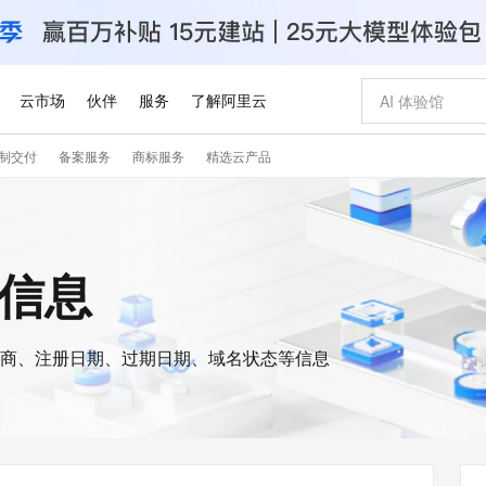
云市场
伙伴
服务
了解阿里云
制交付
备案服务
商标服务
精选云产品
AI 特惠
数据与 API
成为产品伙伴
企业增值服务
最佳实践
价格计算器
AI 场景体
基础软件
产品伙伴合
阿里云认证
市场活动
配置报价
大模型
自助选配和估算价格
新方式
睿译宝，AI翻译排版一步到位
智启 AI 普惠权益
产品生态集成认证中心
企业支持计划
云上春晚
域名与网站
千问官方 MaaS 平台，为开发者和 Agent 而生，新用户赠送 1 亿 + tokens 额度
Qwen Aud
AI Coding
阿里云Maa
2026 阿里云
云服务器 E
为企业打
数据集
Windows
大模型认证
模型
NEW
NEW
交付可用成果
值低价云产品抢先购
上传文档即自动完成翻译和格式还原
至高享 1亿+免费 tokens，加速 Al 应用落地
提供智能易用的域名与建站服务
智能编程，一键
安全可靠、
s信息
产品生态伙伴
专家技术服务
云上奥运之旅
弹性计算合作
阿里云中企出
手机三要素
宝塔 Linux
全部认证
价格优势
有专属领域专家
GLM-5.2：长任务时代开源旗舰模型
阿里云 OPC 创新助力计划
千问大模型
即刻拥有 DeepS
AI 电商营销
对象存储 O
大模型
产品生态伙伴工作台
企业增值服务台
云栖战略参考
云存储合作计
云栖大会
身份实名认证
CentOS
训练营
推动算力普惠，释放技术红利
最高返9万
多领域专家智能体,一键组建 AI 虚拟交付团队
快速构建应用程序和网站，即刻迈出上云第一步
至高百万元 Token 补贴，加速一人公司成长
多元化、高性能、安全可靠的大模型服务
真正可用的 1M 上下文,一次完成代码全链路开发
轻松解锁专属 Dee
从图文生成到
云上的中国
数据库合作计
活动全景
短信
Docker
图片和
商、注册日期、过期日期、域名状态等信息
站式影视创作平台
Hermes Agent，打造自进化智能体
Token Plan 模型订阅计划
数字证书管理服务（原SSL证书）
5 分钟轻松部署
AI 广告创作
无影云电脑
企业成长
NEW
信息公告
看见新力量
云网络合作计
OCR 文字识别
JAVA
证享300元代金券
可视化编排打通从文字构思到成片全链路闭环
全托管，含MySQL、PostgreSQL、SQL Server、MariaDB多引擎
自主进化，持久记忆，越用越聪明
Qwen3.8-Max 首发尝鲜，限时加量 10 倍，夜间低至2折
实现全站HTTPS，呈现可信的WEB访问
图文、视频一
随时随地安
Kimi-K3
HappyHors
NEW
魔搭 Mode
loud
服务实践
官网公告
Kimi 最新旗舰模型，长程编程与推理利器
让文字生成流
金融模力时刻
Salesforce O
版
发票查验
全能环境
Claude Code + GStack 打造工程团队
千问办公，限时限量积分加倍
Qoder
低代码高效构
AI 建站
短信服务
型
NEW
作计划
计划
创新中心
魔搭 ModelSc
健康状态
理服务
让AI从“聊天伙伴”进化为能干活的“数字员工”
安装技能 GStack，拥有专属 AI 工程团队
你的AI工作搭子，覆盖日常办公高频场景
面向真实软件的智能体编程平台
0 代码专业建
客户案例
天气预报查询
操作系统
Deepseek-v4-pro
HappyHors
态合作计划