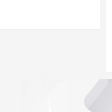
ji you xian gong si
 of Record identified in this output for information on how 
ied domain name.