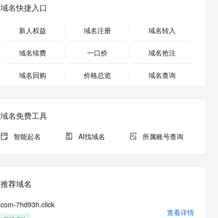
安全
畅自然，细节丰富
高表现力语音合成大模型，语音克隆听感自然
我要投诉
PolarDB
域名快捷入口
上云场景组合购
Milvus 弹性伸缩功能新增节
伴
漫剧创作，剧本、分镜、视频高效生成
100%兼容MySQL、PostgreSQL，兼容Oracle，支持集中和分布式
覆盖90%+业务场景，专享组合折扣价
点支持范围
2V
VPN
Fun-ASR
新人权益
域名注册
域名转入
文戏情感细腻自然，动作戏激烈拳拳到肉，实现更强表演能力
支持中英文自由切换，具备更强的噪声鲁棒性
ernetes 版 ACK
云聚AI 严选权益
AI 原生数据库服务发布
SSL 证书
，一键激活高效办公新体验
理容器应用的 K8s 服务
精选AI产品，从模型到应用全链提效
Agent 数据网关
域名续费
一口价
域名抢注
堡垒机
AI 用量加速计划
云原生数据库 PolarDB
应用
域名回购
价格总览
防火墙
域名查询
、识别商机，让客服更高效、服务更出色。
新老同享，达量后返
Agentic Database 发布
千问办公
主机安全
NEW
的智能体编程平台
一站式AI生产力平台
域名免费工具
AI 应用及服务市场
伶鹊
企业级人与Agent协作平台，接入和调度多个数字员工
智能客服平台，对话机器人、对话分析、智能外呼
智能起名
AI找域名
所属账号查询
AI 应用
大模型服务平台百炼 - 全妙
大模型
应用创作平台
多模态内容创作工具，已接入 DeepSeek
自然语言处理
推荐域名
数据标注
com-7hd93h.click
机器学习
查看详情