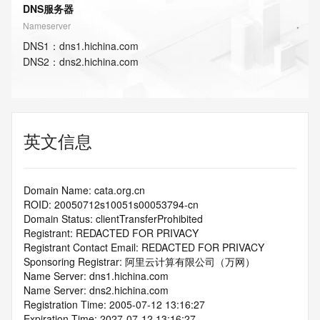
DNS服务器
Nameserver
DNS
1
：
dns1.hichina.com
DNS
2
：
dns2.hichina.com
英文信息
Domain Name: cata.org.cn
ROID: 20050712s10051s00053794-cn
Domain Status: clientTransferProhibited
Registrant: REDACTED FOR PRIVACY
Registrant Contact Email: REDACTED FOR PRIVACY
Sponsoring Registrar: 阿里云计算有限公司（万网）
Name Server: dns1.hichina.com
Name Server: dns2.hichina.com
Registration Time: 2005-07-12 13:16:27
Expiration Time: 2027-07-12 13:16:27