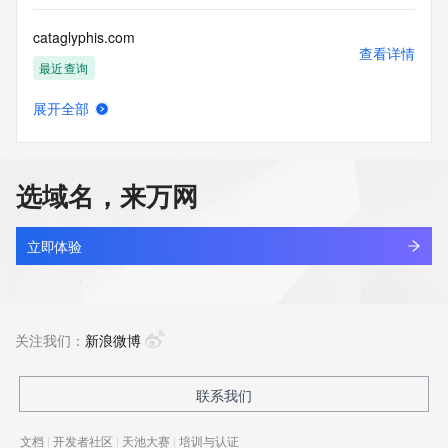
cataglyphis.com
查看详情
最近查询
展开全部
catail.xin
查看详情
最近查询
选域名，来万网
catakordeals.shop
查看详情
新注册
立即体验
catakorss.shop
查看详情
最近查询
关注我们：
新浪微博
catalystads.top
联系我们
查看详情
新注册
文档
|
开发者社区
|
天池大赛
|
培训与认证