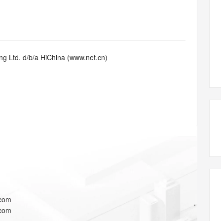
态智能体模型
旗舰 MoE 大模型，百万上下文与顶尖推理能力
图生视频，流
同享
万小智 AI 建站低至 15元/月
Qoder CN
AI 短剧/漫剧
云原生数据库 
快递物流查询
WordPress
成为服务伙
高校合作
点，立即开启云上创新
覆盖公网/内网、递归/权威、移动APP等全场景解析服务
送.CN域名，送备案服务码
基于千问大模型等，支持代码智能生成、研发智能问答
AI助力短剧
GLM-5.2
Wan2.7-T
Ubuntu
服务生态伙伴
视觉 Coding、空间感知、多模态思考等全面升级
1M上下文，专为长程任务能力而生
云工开物
企业应用
Works
Night Plan 支持 Qwen 3.8-Max
云原生大数据计算服务 MaxCompute
AI 办公
容器服务 Kub
NEW
Red Hat
30+ 款产品免费体验
Data Agent 驱动的一站式 Data+AI 开发治理平台
夜间 5 折，Qwen/Meoo/TokenPlan 客户专享
面向分析的企业级SaaS模式云数据仓库
AI智能应用
提供一站式管
科研合作
g Ltd. d/b/a HiChina (www.net.cn)
ERP
堂（旗舰版）
SUSE
智能客服
AI 应用构建
大模型原生
CRM
防护产品
2个月
自动承接线索
建站小程序
Qoder
大模型服务平台百炼-应用模版
OA 办公系统
HOT
NEW
面向真实软件
个人版上线、团队版降价；千问3.8-Max首发发尝鲜
丰富多元化的应用模版和解决方案
力提升
财税管理
模板建站
万有无界
大模型服务平台百炼-智能体
400电话
定制建站
的模型效果
灵活可视化地构建企业级 Agent
方案
广告营销
模板小程序
秒悟
人工智能平台 PAI
定制小程序
云端极速 AI 
新一代 AI 视频生成模型，深度适配广告营销等场景
AI Native 的算法工程平台，一站式完成建模、训练、推理服务部署
APP 开发
.com
建站系统
.com