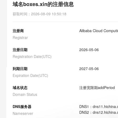
存储
天池大赛
能看、能想、能动手的多模
域名boxes.xin的注册信息
云解析DNS
解决方案免费试用 新老
电子合同
最高领取价值200元试用
安全
网络与CDN
AI 算法大赛
Qwen3-VL-Plus
获取时间
：
2026-08-09 10:50:18
畅捷通
大数据开发治理平台 Data
AI 产品 免费试用
网络
安全
云开发大赛
Tableau 订阅
1亿+ 大模型 tokens 和 
注册商
Alibaba Cloud Computin
可观测
入门学习赛
中间件
AI空中课堂在线直播课
云防火墙
140+云产品 免费试用
Registrar
大模型服务
上云与迁云
云原生的云上边界网络安全
产品新客免费试用，最长1
数据库
生态解决方案
注册日期
2026-05-06
千问AI平台-Token Plan
企业出海
大模型ACA认证体验
大数据计算
Registration Date(UTC)
助力企业全员 AI 认知与能
行业生态解决方案
政企业务
媒体服务
千问AI平台-模型体验
到期日期
2027-05-06
开发者生态解决方案
在线体验全尺寸、多种模态
Expiration Date(UTC)
企业服务与云通信
AI 开发和 AI 应用解决
Happy 系列大模型
域名与网站
域名状态
注册宽限期
addPeriod
Domain Status
终端用户计算
DNS服务器
DNS
1
：
dns11.hichina
Serverless
大模型解决方案
DNS
2
：
dns12.hichina
Nameserver
开发工具