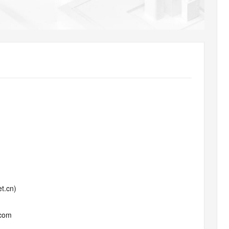
AI 应用
10分钟微调：让0.6B模型媲美235B模
多模态数据信
型
依托云原生高可用架构,实现Dify私有化部署
用1%尺寸在特定领域达到大模型90%以上效果
一个 AI 助手
超强辅助，Bol
即刻拥有 DeepSeek-R1 满血版
在企业官网、通讯软件中为客户提供 AI 客服
多种方案随心选，轻松解锁专属 DeepSeek
t.cn)
.com