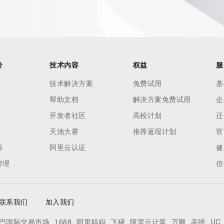
not a replacement for standard EPP commands to the SRS 
omain objects. The Whois service may be scheduled for 
es to the Whois services are throttled. If too many 
ime, the service will begin to reject further queries for a 
buse of the Whois system through data mining is mitigated 
价
技术内容
权益
服
. Where applicable, the presence of a [Non-Public Data] 
技术解决方案
免费试用
基
to applicable data privacy laws or requirements. Should you 
帮助文档
解决方案免费试用
企
s available through the registrar URL listed above. Access 
 be reasonably confirmed that the requester holds a 
开发者社区
高校计划
迁
ng the withheld data. Access to this data provided by 
天池大赛
推荐返现计划
官
 form found at 
器
阿里云认证
健
. The Registrar of Record identified in this output may have 
管理
信
on how to contact the Registrant, Admin, or Tech contact 
perator reserve the right to modify these terms at any 
.
联系我们
加入我们
巴国际交易市场
1688
阿里妈妈
飞猪
阿里云计算
万网
高德
UC