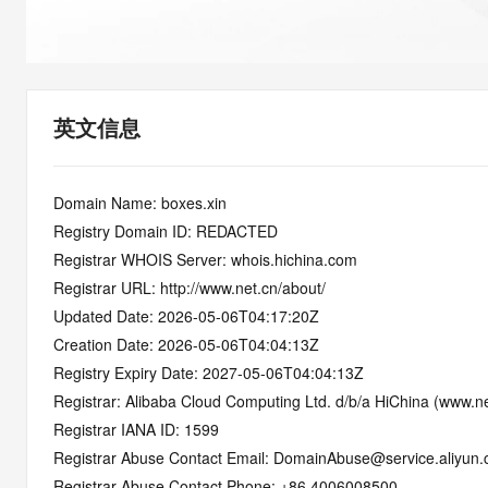
快速部署 Dify，高效搭建 
迁移与运维管理
10 分钟在聊天系统中增加
专有云
英文信息
Domain Name: boxes.xin
Registry Domain ID: REDACTED
Registrar WHOIS Server: whois.hichina.com
Registrar URL: http://www.net.cn/about/
Updated Date: 2026-05-06T04:17:20Z
Creation Date: 2026-05-06T04:04:13Z
Registry Expiry Date: 2027-05-06T04:04:13Z
Registrar: Alibaba Cloud Computing Ltd. d/b/a HiChina (www.ne
Registrar IANA ID: 1599
Registrar Abuse Contact Email: DomainAbuse@service.aliyun
Registrar Abuse Contact Phone: +86.4006008500