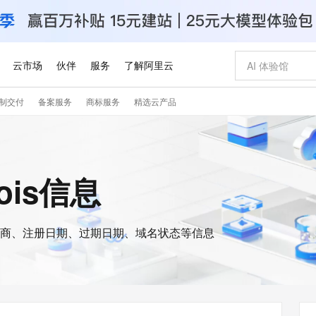
云市场
伙伴
服务
了解阿里云
制交付
备案服务
商标服务
精选云产品
AI 特惠
数据与 API
成为产品伙伴
企业增值服务
最佳实践
价格计算器
AI 场景体
基础软件
产品伙伴合
阿里云认证
市场活动
配置报价
大模型
自助选配和估算价格
新方式
睿译宝，AI翻译排版一步到位
智启 AI 普惠权益
产品生态集成认证中心
企业支持计划
云上春晚
域名与网站
千问官方 MaaS 平台，为开发者和 Agent 而生，新用户赠送 1 亿 + tokens 额度
Qwen Aud
AI Coding
阿里云Maa
2026 阿里云
云服务器 E
为企业打
数据集
Windows
大模型认证
模型
NEW
NEW
交付可用成果
值低价云产品抢先购
上传文档即自动完成翻译和格式还原
至高享 1亿+免费 tokens，加速 Al 应用落地
提供智能易用的域名与建站服务
智能编程，一键
安全可靠、
hois信息
产品生态伙伴
专家技术服务
云上奥运之旅
弹性计算合作
阿里云中企出
手机三要素
宝塔 Linux
全部认证
价格优势
有专属领域专家
GLM-5.2：长任务时代开源旗舰模型
阿里云 OPC 创新助力计划
千问大模型
即刻拥有 DeepS
AI 电商营销
对象存储 O
大模型
产品生态伙伴工作台
企业增值服务台
云栖战略参考
云存储合作计
云栖大会
身份实名认证
CentOS
训练营
推动算力普惠，释放技术红利
最高返9万
多领域专家智能体,一键组建 AI 虚拟交付团队
快速构建应用程序和网站，即刻迈出上云第一步
至高百万元 Token 补贴，加速一人公司成长
多元化、高性能、安全可靠的大模型服务
真正可用的 1M 上下文,一次完成代码全链路开发
轻松解锁专属 Dee
从图文生成到
云上的中国
数据库合作计
活动全景
短信
Docker
图片和
商、注册日期、过期日期、域名状态等信息
站式影视创作平台
Hermes Agent，打造自进化智能体
Token Plan 模型订阅计划
数字证书管理服务（原SSL证书）
5 分钟轻松部署
AI 广告创作
无影云电脑
企业成长
NEW
信息公告
看见新力量
云网络合作计
OCR 文字识别
JAVA
证享300元代金券
可视化编排打通从文字构思到成片全链路闭环
全托管，含MySQL、PostgreSQL、SQL Server、MariaDB多引擎
自主进化，持久记忆，越用越聪明
Qwen3.8-Max 首发尝鲜，限时加量 10 倍，夜间低至2折
实现全站HTTPS，呈现可信的WEB访问
图文、视频一
随时随地安
Kimi-K3
HappyHors
NEW
魔搭 Mode
loud
服务实践
官网公告
Kimi 最新旗舰模型，长程编程与推理利器
让文字生成流
金融模力时刻
Salesforce O
版
发票查验
全能环境
Claude Code + GStack 打造工程团队
千问办公，限时限量积分加倍
Qoder
低代码高效构
AI 建站
短信服务
型
NEW
作计划
计划
创新中心
魔搭 ModelSc
健康状态
理服务
让AI从“聊天伙伴”进化为能干活的“数字员工”
安装技能 GStack，拥有专属 AI 工程团队
你的AI工作搭子，覆盖日常办公高频场景
面向真实软件的智能体编程平台
0 代码专业建
客户案例
天气预报查询
操作系统
Deepseek-v4-pro
HappyHors
态合作计划