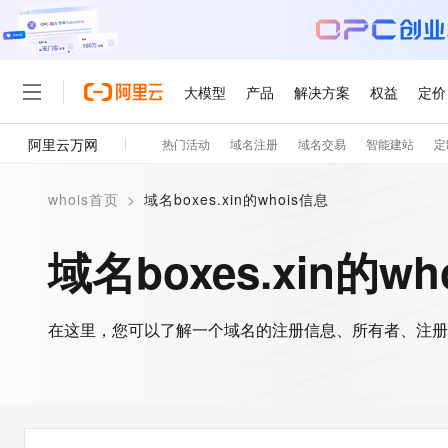
大模型
产品
解决方案
权益
定价
阿里云万网
热门活动
域名注册
域名交易
智能建站
定
大模型
产品
解决方案
权益
定价
云市场
伙伴
服务
了解阿里云
精选产品
精选解决方案
普惠上云
产品定价
精选商城
成为销售伙伴
售前咨询
为什么选择阿里云
千问AI平台
whois首页
>
域名boxes.xin的whois信息
了解云产品的定价详情
大模型服务平台百炼
千问办公，解锁你的工作
普惠上云 官方力荐
分销伙伴
在线服务
网站建设
什么是云计算
大
大模型服务与应用平台
企业级Agent产品，直接
云服务器38元/年起，超
域名boxes.xin的w
咨询伙伴
多端小程序
技术领先
云上成本管理
售后服务
轻量应用服务器
Agency Agents：拥
官方推荐返现计划
大模型
精选产品
精选解决方案
Salesforce 国际版订阅
稳定可靠
管理和优化成本
推荐新用户得奖励，单订单
销售伙伴合作计划
自助服务
友盟天域
安全合规
人工智能与机器学习
AI
文本生成
在这里，您可以了解一个域名的注册信息、所有者、注册
云数据库 RDS
HappyHorse 打造一
云工开物
无影生态合作计划
在线服务
观测云
分析师报告
高校专属算力普惠，学生认
计算
互联网应用开发
Qwen3.8-Max
HOT
Salesforce On Alibaba C
工单服务
智能体时代全能旗舰模型
Tuya 物联网平台阿里云
研究报告与白皮书
人工智能平台 PAI
快速拥有专属 OpenClaw
大模
Consulting Partner 合
大数据
容器
免费试用
短信专区
一站式AI开发、训练和推
蓝凌 OA
Qwen3.7-Plus
AI 大模型销售与服务生
现代化应用