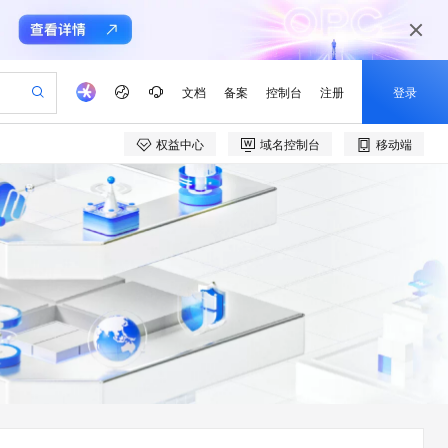
文档
备案
控制台
注册
登录
权益中心
域名控制台
移动端
验
作计划
器
AI 活动
专业服务
服务伙伴合作计划
开发者社区
加入我们
产品动态
服务平台百炼
阿里云 OPC 创新助力计划
一站式生成采购清单，支持单品或批量购买
io：打造专属 AI 语音助手
S产品伙伴计划（繁花）
峰会
CS
造的大模型服务与应用开发平台
一句话生成原生可编辑精美 PPT 文稿
AI 生产力先锋
Al MaaS 服务伙伴赋能合作
域名
博文
Careers
至高可申请百万元
Qwen3.8-Max 模型上线
开启高性价比 AI 编程新体验
弹性可伸缩的云计算服务
Qwen-Audio-3.0-Realtime 端到端实时语音角色扮演
输入一句话想法, 轻松生成专业的 PPT
先锋实践拓展 AI 生产力的边界
Token 补贴，五大权
计划
海大会
伙伴信用分合作计划
商标
问答
社会招聘
益加速 OPC 成功
eek-V4-Pro
SS
一键部署幻兽帕鲁游戏服务器
飞天发布时刻
HOT
Open Search 向量检索版支
划
备案
电子书
校园招聘
pSeek-V4-Pro
视频创作，一键激活电商全链路生产力
稳定、安全、高性价比、高性能的云存储服务
一键购买专属联机服务器，轻松开启游戏
所见，即是所愿
持视频检索 Pipeline 功能
更多支持
划
公司注册
镜像站
视频生成
语音识别与合成
专属 QwenPaw
漫剧工坊：一站式动画创作平台
AI 实训营
HOT
应用身份服务 (IDaaS)
合作伙伴培训与认证
划
上云迁移
站生成，高效打造优质广告素材
全接入的云上超级电脑
从聊天伙伴进化为能主动干活的本地数字员工
快速生产连贯的高质量长漫剧
从基础到进阶，Agent 创客手把手教你
OpenClaw 管理能力上线
e-1.1-T2V
Qwen3-TTS-Flash
lScope
我要反馈
查询合作伙伴
畅细腻的高质量视频
离线语音合成大模型，多语言方言自适应，低延迟高稳定
n Alibaba Cloud ISV 合作
代维服务
建企业门户网站
10 分钟搭建微信、支付宝小程序
MaxCompute MaxFrame 提
创新加速
ope
登录合作伙伴管理后台
我要建议
站，无忧落地极速上线
以可视化方式快速构建移动和 PC 门户网站
国内短信简单易用，安全可靠，秒级触达，全球覆盖200+国家和地区。
高效部署网站，快速应用到小程序
供自动弹性内存功能
e-1.1-I2V
Cosyvoice-V3-Flash