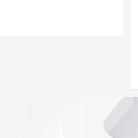
ann.org/wicf/
<<<
//icann.org/epp
st persons in determining the contents of a domain name 
ord is provided by Identity Digital or the Registry Operator 
. This service is intended only for query-based access. 
d that, under no circumstances will you use this data to (a) 
telephone, or facsimile of mass unsolicited, commercial 
ient's own existing customers; or (b) enable high volume, 
 systems of Registry Operator, a Registrar, or Identity 
s or modify existing registrations. When using the Whois 