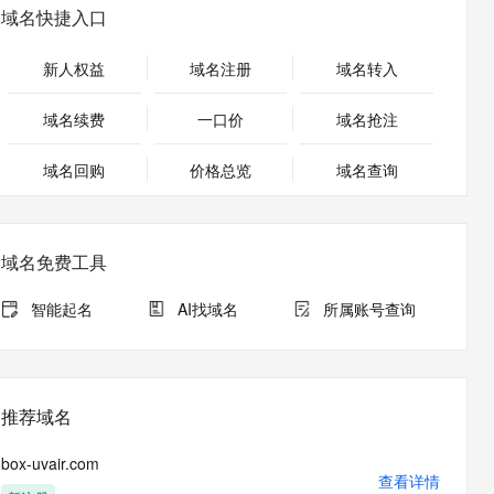
安全
畅自然，细节丰富
高表现力语音合成大模型，语音克隆听感自然
我要投诉
PolarDB
域名快捷入口
上云场景组合购
Milvus 弹性伸缩功能新增节
伴
漫剧创作，剧本、分镜、视频高效生成
100%兼容MySQL、PostgreSQL，兼容Oracle，支持集中和分布式
覆盖90%+业务场景，专享组合折扣价
点支持范围
2V
VPN
Fun-ASR
新人权益
域名注册
域名转入
文戏情感细腻自然，动作戏激烈拳拳到肉，实现更强表演能力
支持中英文自由切换，具备更强的噪声鲁棒性
ernetes 版 ACK
云聚AI 严选权益
AI 原生数据库服务发布
SSL 证书
，一键激活高效办公新体验
理容器应用的 K8s 服务
精选AI产品，从模型到应用全链提效
Agent 数据网关
域名续费
一口价
域名抢注
堡垒机
AI 用量加速计划
云原生数据库 PolarDB
应用
域名回购
价格总览
防火墙
域名查询
、识别商机，让客服更高效、服务更出色。
新老同享，达量后返
Agentic Database 发布
千问办公
主机安全
NEW
的智能体编程平台
一站式AI生产力平台
域名免费工具
AI 应用及服务市场
伶鹊
企业级人与Agent协作平台，接入和调度多个数字员工
智能客服平台，对话机器人、对话分析、智能外呼
智能起名
AI找域名
所属账号查询
AI 应用
大模型服务平台百炼 - 全妙
大模型
应用创作平台
多模态内容创作工具，已接入 DeepSeek
自然语言处理
推荐域名
数据标注
box-uvair.com
机器学习
查看详情