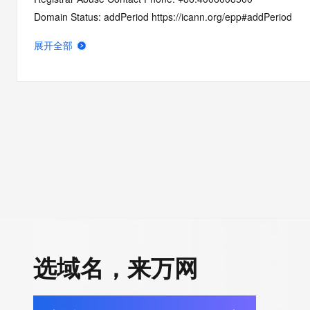
Domain Status: addPeriod https://icann.org/epp#addPeriod
Name Server: dns11.hichina.com
展开全部
Name Server: dns12.hichina.com
DNSSEC: unsigned
URL of the ICANN Whois Inaccuracy Complaint Form: https://ic
>>> Last update of WHOIS database: 2026-05-08T06:07:14Z 
For more information on Whois status codes, please visit https:
Terms of Use: Access to WHOIS information is provided to assi
registration record in the registry database. The data in this rec
for informational purposes only, and accuracy is not guaranteed
You agree that you will use this data only for lawful purposes an
allow, enable, or otherwise support the transmission by e-mail, 
选域名，来万网
advertising or solicitations to entities other than the data recip
automated, electronic processes that send queries or data to the
Digital except as reasonably necessary to register domain name