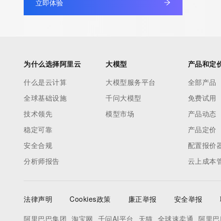
立即体验
service, please consider the following: The Whois service is 
service. Whois is not considered authoritative for registered d
downtime during production or OT&E maintenance periods. Queri
queries are received from a single IP address within a specified t
period of time to prevent disruption of Whois service access. A
为什么选择阿里云
大模型
产品和定
by detecting and limiting bulk query access from single sources
什么是云计算
大模型服务平台
全部产品
tag indicates that such data is not made publicly available due 
全球基础设施
千问大模型
免费试用
wish to contact the registrant, please refer to the Whois record
to non-public data may be provided, upon request, where it can
技术领先
模型市场
产品动态
specific legitimate interest and a proper legal basis for accessi
稳定可靠
产品定价
Identity Digital can be requested by submitting a request via the
安全合规
配置报价
https://www.identity.digital/about/policies/whois-layered-access/
分析师报告
云上成本
an RDDS service that can be queried for additional information 
of the queried domain name. Identity Digital Inc. and Registry O
time. By submitting this query, you agree to abide by this policy
法律声明
Cookies政策
廉正举报
安全举报
阿里巴巴集团
淘宝网
千问AI平台
天猫
全球速卖通
阿里巴